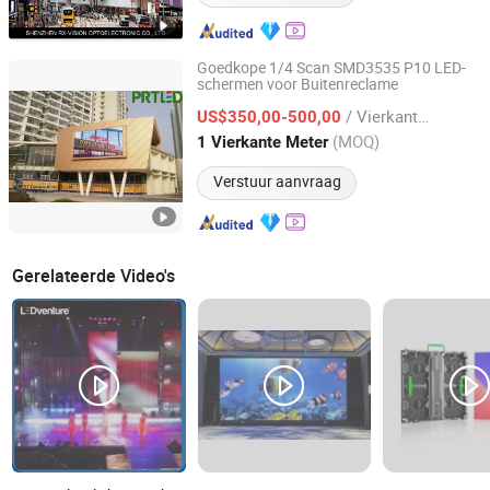
Goedkope 1/4 Scan SMD3535 P10 LED-
schermen voor Buitenreclame
PRT Optoelectronic Co., Ltd.
/ Vierkante Meter
US$350,00-500,00
Guangdong, China
Sinds 2014
(MOQ)
1 Vierkante Meter
Verstuur aanvraag
Gerelateerde Video's