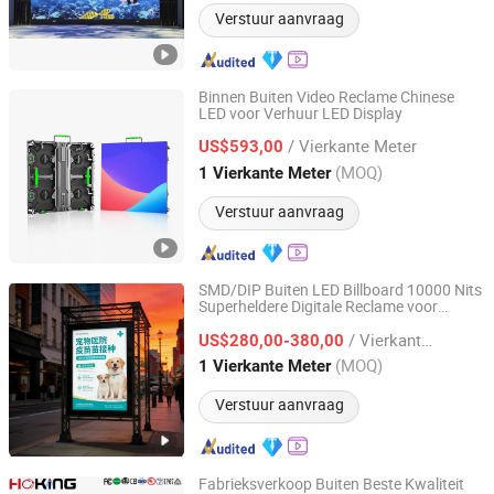
Verstuur aanvraag
Binnen Buiten Video Reclame Chinese
LED voor Verhuur LED Display
Guangzhou Junchen Display Technology Co., Ltd.
/ Vierkante Meter
US$593,00
Guangdong, China
Sinds 2023
(MOQ)
1 Vierkante Meter
Verstuur aanvraag
SMD/DIP Buiten LED Billboard 10000 Nits
Superheldere Digitale Reclame voor
Shenzhen Hopestar Sci-Tech Co., Ltd.
Autosnelweg
s
advertentie
/ Vierkante Meter
US$280,00-380,00
Guangdong, China
Sinds 2009
(MOQ)
1 Vierkante Meter
Verstuur aanvraag
Fabrieksverkoop Buiten Beste Kwaliteit