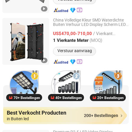
China Volledige Kleur SMD Waterdichte
Buiten Verhuur LED Display Scherm LED
Shenzhen Xing Guang Cai Technology Co., Limited
voor Reclame
/ Vierkante Meter
US$470,00-710,00
Guangdong, China
Sinds 2023
(MOQ)
1 Vierkante Meter
Verstuur aanvraag
70+ Bestellingen
40+ Bestellingen
20+ Bestellingen
Best Verkocht Producten
200+ Bestellingen
in Buiten led