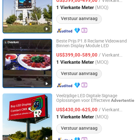
US$399,00-499,00
Guangdong, China
Sinds 2017
(MOQ)
1 Vierkante Meter
Verstuur aanvraag
Beste Prijs P1.8 Reclame Videowand
Binnen Display Module LED
Shenzhen LEDventure Co., Ltd.
/ Vierkante Meter
US$399,00-589,00
Guangdong, China
Sinds 2017
(MOQ)
1 Vierkante Meter
Verstuur aanvraag
Veelzijdige LED Digitale Signage
Oplossingen voor Effectieve
Advertentie
Shenzhen Cmx Technology Co., Ltd.
/ Vierkante Meter
US$430,00-625,00
Guangdong, China
Sinds 2026
(MOQ)
1 Vierkante Meter
Verstuur aanvraag