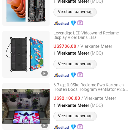
Guangdong, China
Sinds 2022
(MOQ)
1 Vierkante Meter
Verstuur aanvraag
Levendige LED Videowand Reclame
Display Vloer Dans LED
Guangzhou Junchen Display Technology Co., Ltd.
/ Vierkante Meter
US$786,00
Guangdong, China
Sinds 2023
(MOQ)
1 Vierkante Meter
Verstuur aanvraag
6.7kg± 0.05kg Reclame Fws Karton en
Houten Doos Hologram Ventilator P2.5
Shenzhen FWS Technology Co., Ltd.
LED
/ Vierkante Meter
US$2.106,00
Guangdong, China
Sinds 2016
(MOQ)
1 Vierkante Meter
Verstuur aanvraag