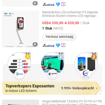
Waterdichte LED-schermen P3 Digitale
lichtdoos Buiten totems LED-signage
GUANGZHOU YEROO STEEL STRUCTURE CO., LTD.
Video-
advertentie
/ Stuk
US$4.330,00-4.520,00
Guangdong, China
Sinds 2008
(MOQ)
1 Stuk
Verstuur aanvraag
Topverkopers Exposanten
9.999+ Verkoopkracht
in Indoor LED Scherm
Hoge Helderheid 1920Hz P5.93 P6.67 P8
P10 Voor Service Buiten LED Reclame