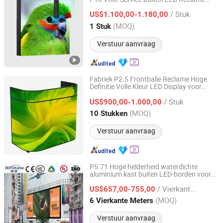
Shenzhen Jingcan Opto-Tec Co., Ltd.
Billboard Schermen LED Paneel Muur LED
/ Stuk
Tvs
US$1.100,00-1.180,00
Guangdong, China
Sinds 2020
(MOQ)
1 Stuk
Verstuur aanvraag
Fabriek P2.5 Frontbalie Reclame Hoge
Definitie Volle Kleur LED Display voor
Guangzhou Kongyue Technology Co., Ltd
Winkelcentrum Creatieve Bar Tegen
/ Stuk
1000CD
US$900,00-1.000,00
Guangdong, China
Sinds 2026
(MOQ)
10 Stukken
Verstuur aanvraag
P5.71 Hoge helderheid waterdichte
aluminium kast buiten LED-borden voor
Shenzhen Rx-Vision Optoelectronic Co., Ltd.
reclame
/ Vierkante Meter
US$657,00-755,00
Guangdong, China
Sinds 2022
(MOQ)
6 Vierkante Meters
Verstuur aanvraag