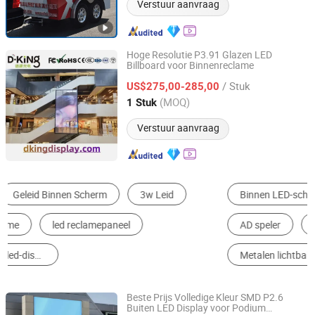
Verstuur aanvraag
Hoge Resolutie P3.91 Glazen LED
Billboard voor Binnenreclame
Shenzhen D-King Photoelectric Technology Co., Ltd.
/ Stuk
US$275,00-285,00
Guangdong, China
Sinds 2024
(MOQ)
1 Stuk
Verstuur aanvraag
Binnen LED-scherm
Buiten LED-scherm
AD speler
LCD-Beeldscherm
LED Strip Light
Metalen lichtbak
Beste Prijs Volledige Kleur SMD P2.6
Buiten LED Display voor Podium
Shenzhen Zhongxian Beixin Technology Co., Ltd.