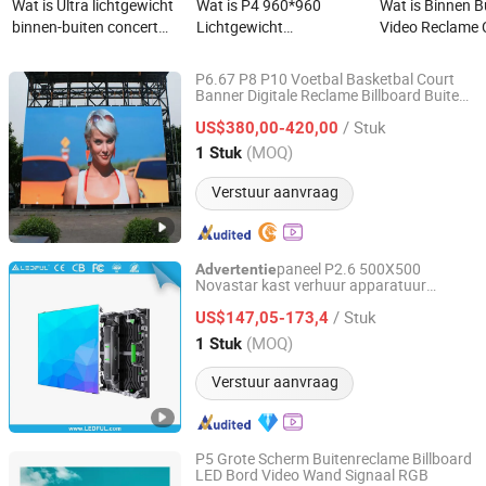
Wat is Ultra lichtgewicht
Wat is P4 960*960
Wat is Binnen B
binnen-buiten concert
Lichtgewicht
Video Reclame 
video film prijs reclame
Gietaluminium
LED voor Verhu
display schermen LED
Groothandel
Display
P6.67 P8 P10 Voetbal Basketbal Court
Advertentiebord LED
Banner Digitale Reclame Billboard Buiten
Shenzhen Noveled Technology Co., Ltd.
Stadion Perimeter LED
Scherm Binnen Volle
/ Stuk
US$380,00-420,00
Kleur LED Scherm
Guangdong, China
Sinds 2010
(MOQ)
1 Stuk
Verstuur aanvraag
paneel P2.6 500X500
Advertentie
Novastar kast verhuur apparatuur
Shenzhen Ledful Electronics Co., Ltd.
bord interieur Pantalla LED
advertentie
/ Stuk
P2.6
US$147,05-173,4
Guangdong, China
Sinds 2019
(MOQ)
1 Stuk
Verstuur aanvraag
P5 Grote Scherm Buitenreclame Billboard
LED Bord Video Wand Signaal RGB
Zhongshan Bluestar Photoelectric Technology Co., Ltd.