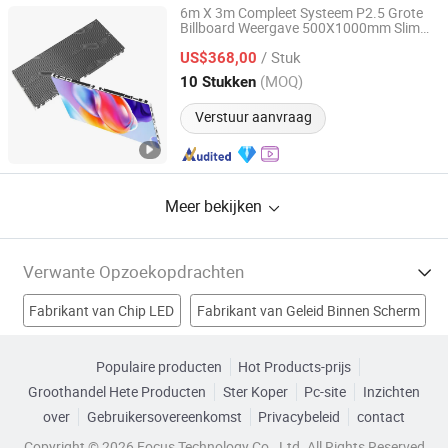
6m X 3m Compleet Systeem P2.5 Grote
Billboard Weergave 500X1000mm Slimme
Shenzhen Dinosaur Display Co., Ltd.
Paneel Achtergrond Binnen
Advertentie
/ Stuk
Huur LED Scherm
US$368,00
Guangdong, China
Sinds 2024
(MOQ)
10 Stukken
Verstuur aanvraag
Meer bekijken
Verwante Opzoekopdrachten
Fabrikant van Chip LED
Fabrikant van Geleid Binnen Scherm
Fabrikant van 3w Leid
Fabrikant van buiten led reclame
Populaire producten
Hot Products-prijs
Groothandel Hete Producten
Ster Koper
Pc-site
Inzichten
led reclamepaneel Fabrieken
over
Gebruikersovereenkomst
Privacybeleid
contact
binnenreclame led-display Fabrieken
Copyright © 2026 Focus Technology Co., Ltd. All Rights Reserved