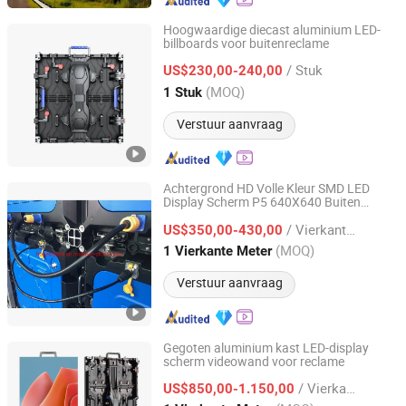
Hoogwaardige diecast aluminium LED-
billboards voor buitenreclame
Shenzhen D-King Photoelectric Technology Co., Ltd.
/ Stuk
US$230,00-240,00
Guangdong, China
Sinds 2024
(MOQ)
1 Stuk
Verstuur aanvraag
Achtergrond HD Volle Kleur SMD LED
Display Scherm P5 640X640 Buiten
Shenzhen Honestyled Technology Co., Ltd.
Reclame Huur LED Scherm LED Display
/ Vierkante Meter
Bord LED Tv's voor Podium
US$350,00-430,00
Guangdong, China
Sinds 2022
(MOQ)
1 Vierkante Meter
Verstuur aanvraag
Gegoten aluminium kast LED-display
scherm videowand voor reclame
Shenzhen SandsLED Photoelectric Technology Co., Ltd.
/ Vierkante Meter
US$850,00-1.150,00