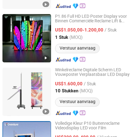
P1.86 Full HD LED Poster Display voor
Binnen Commerciële Reclame Lift &
sz hongking stage equipment co., ltd.
Winkel Wegwijs Digitale Weergave LED
/ Stuk
US$1.050,00-1.200,00
Guangdong, China
Sinds 2016
(MOQ)
1 Stuk
Verstuur aanvraag
Winkelreclame Digitale Scherm LED
Vouwposter Verplaatsbaar LED Display
Shenzhen Hopestar Sci-Tech Co., Ltd.
/ Stuk
US$1.600,00
Guangdong, China
Sinds 2009
(MOQ)
10 Stukken
Verstuur aanvraag
Volledige Kleur P10 Buitenreclame
Videodisplay LED voor Film
Shenzhen LEDventure Co., Ltd.
/ Vierkante Meter