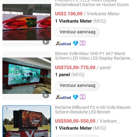
Premium P2.5 LED Video Display
Reclamekaart Karton en Houten Dozen
Shenzhen FWS Technology Co., Ltd.
/ Vierkante Meter
US$2.106,00
Guangdong, China
Sinds 2016
(MOQ)
1 Vierkante Meter
Verstuur aanvraag
Binnen Volle Kleur UHD P1.667 Wand
Scherm LED Video LED Display Reclame
Shenzhen Lightingart LED Display Co., Ltd.
Scherm LED
/ panel
US$755,00-770,00
Guangdong, China
Sinds 2019
(MOQ)
1 panel
Verstuur aanvraag
Reclame Billboard P2.6 HD Volle Kleuren
Scherm Resolutie LED Binnen
Shenzhen LEDventure Co., Ltd.
/ Vierkante Meter
US$500,00-550,00
Guangdong, China
Sinds 2017
(MOQ)
1 Vierkante Meter