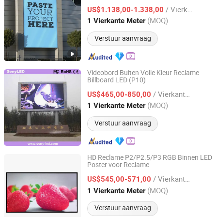
Evenementen voor Reclame
/ Vierkante Meter
US$1.138,00-1.338,00
Guangdong, China
Sinds 2023
(MOQ)
1 Vierkante Meter
Verstuur aanvraag
Videobord Buiten Volle Kleur Reclame
Billboard LED (P10)
Shenzhen Seny Technology Co., Ltd.
/ Vierkante Meter
US$465,00-850,00
Guangdong, China
Sinds 2015
(MOQ)
1 Vierkante Meter
Verstuur aanvraag
HD Reclame P2/P2.5/P3 RGB Binnen LED
Poster voor Reclame
Quanzhou Xinrui Photoelectric Technology Co., Ltd.
/ Vierkante Meter
US$545,00-571,00
Fujian, China
Sinds 2016
(MOQ)
1 Vierkante Meter
Verstuur aanvraag