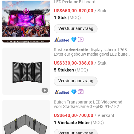
LED Reclame Billboard
sz hongking stage equipment co., ltd.
/ Stuk
US$650,00-820,00
Guangdong, China
Sinds 2016
(MOQ)
1 Stuk
Verstuur aanvraag
Raster
-display scherm IP65
advertentie
Exterieur gebouw media gevel LED buiten
Shenzhen Dinosaur Display Co., Ltd.
waterproof transparante videowand
/ Stuk
US$330,00-388,00
Guangdong, China
Sinds 2024
(MOQ)
5 Stukken
Verstuur aanvraag
Buiten Transparante LED Videowand
voor Stadsreclame Gx-pH3.91-7.82
Hefei Ark Universe International Trade Co., Ltd.
/ Vierkante Meter
US$640,00-700,00
Anhui, China
Sinds 2025
(MOQ)
1 Vierkante Meter
Verstuur aanvraag