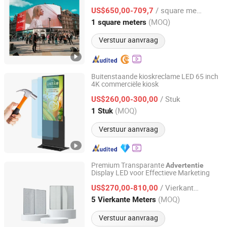
/ square meters
US$650,00-709,7
Guangdong, China
Sinds 2024
(MOQ)
1 square meters
Verstuur aanvraag
Buitenstaande kioskreclame LED 65 inch
4K commerciële kiosk
Guangzhou Zongheng Technology Co., Ltd.
/ Stuk
US$260,00-300,00
Guangdong, China
Sinds 2022
(MOQ)
1 Stuk
Verstuur aanvraag
Premium Transparante
Advertentie
Display LED voor Effectieve Marketing
Wuxi Xingzhida Technology Co., Ltd.
/ Vierkante Meter
US$270,00-810,00
Jiangsu, China
Sinds 2025
(MOQ)
5 Vierkante Meters
Verstuur aanvraag