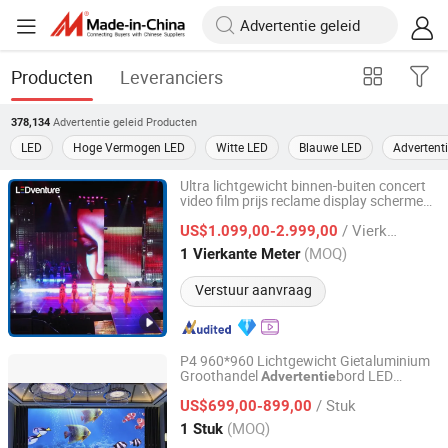
Producten
Leveranciers
Advertentie geleid
Producten
378,134
LED
Hoge Vermogen LED
Witte LED
Blauwe LED
Advertent
Ultra lichtgewicht binnen-buiten concert
video film prijs reclame display schermen
Shenzhen LEDventure Co., Ltd.
LED
/ Vierkante Meter
US$1.099,00-2.999,00
Guangdong, China
Sinds 2017
(MOQ)
1 Vierkante Meter
Verstuur aanvraag
P4 960*960 Lichtgewicht Gietaluminium
Groothandel
bord LED
Advertentie
Shenzhen SandsLED Photoelectric Technology Co., Ltd.
Scherm Binnen Volle Kleur LED Scherm
/ Stuk
US$699,00-899,00
Guangdong, China
Sinds 2022
(MOQ)
1 Stuk