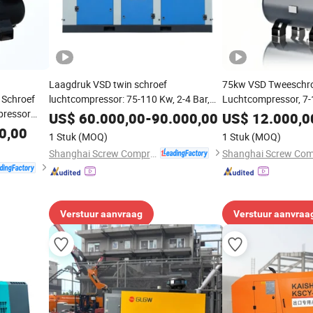
Laagdruk VSD twin schroef
75kw VSD Tweeschr
 Schroef
luchtcompressor: 75-110 Kw, 2-4 Bar,
Luchtcompressor, 7-1
pressor
tot 28.8 M³/Min, met stabiele output en
Motor, Directe Aandri
US$
60.000,00
-
90.000,00
US$
12.000,0
e
slimme controle voor textiel-, glas- en
Druk voor Automobie
0,00
1 Stuk
(MOQ)
1 Stuk
(MOQ)
voedselindustrieën
en Productie
Shanghai Screw Compressor Co., Ltd.
Verstuur aanvraag
Verstuur aanvraa