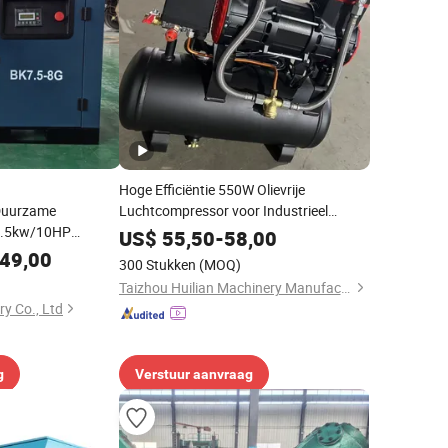
Hoge Efficiëntie 550W Olievrije
 Duurzame
Luchtcompressor voor Industrieel
7.5kw/10HP
Gebruik
US$
55,50
-
58,00
ssor
49,00
300 Stukken
(MOQ)
Taizhou Huilian Machinery Manufacturing Co., Ltd
ry Co., Ltd
g
Verstuur aanvraag