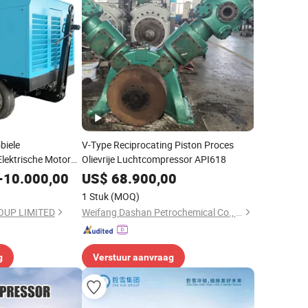
biele
V-Type Reciprocating Piston Proces
lektrische Motor
Olievrije Luchtcompressor API618
se Draagbare
-
10.000,00
US$
68.900,00
essor
1 Stuk
(MOQ)
OUP LIMITED
Weifang Dashan Petrochemical Co., Ltd.
g
Verstuur aanvraag