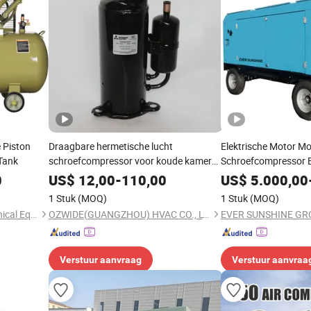
 Piston
Draagbare hermetische lucht
Elektrische Motor Mo
Tank
schroefcompressor voor koude kamer
Schroefcompressor E
airconditioning Th338veec
Aangedreven Eén-Fa
0
US$
12,00
-
110,00
US$
5.000,00
Schroef Luchtcompr
1 Stuk
(MOQ)
1 Stuk
(MOQ)
Taizhou Yema Electromechanical Equipment Co., Ltd
OZWIDE(GUANGZHOU) HVAC CO., LTD.
EVER SUNSHINE GR
Verstuur aanvraag
Verstuur aanvraa