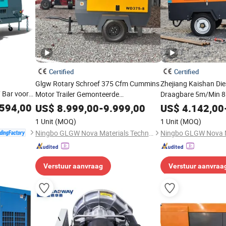
Certified
Certified
Glgw Rotary Schroef 375 Cfm Cummins
Zhejiang Kaishan Die
 Bar voor
Motor Trailer Gemonteerde
Draagbare 5m/Min 8
Luchtcompressor voor Mijnbouw
Luchtcompressor vo
594,00
US$
8.999,00
-
9.999,00
US$
4.142,00
Hamerprijs Peruaanse Markt
Tunnelprojecten
1 Unit
(MOQ)
1 Unit
(MOQ)
Compressor De Ar
Ningbo GLGW Nova Materials Technology Co., Ltd.
Verstuur aanvraag
Verstuur aanvraa