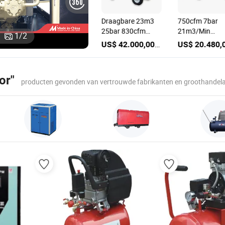
l
Gtl 900cfm 8bar
Draagbare 23m3
750cfm 7bar
25m3 Boren
25bar 830cfm
21m3/Min
1
/
2
or
Mijnbouw
Motor
Draagbare Dies
US$ 47.000,00-47.200,00
US$ 21.500,00-35.000,00
US$ 42.000,00-42.500,00
Draagbare Schroef
Aangedreven
Luchtcompres
Mobiele Diesel
Schroef
S
Luchtcompressor
Luchtcompressor
or"
Fabrieksprijs
voor Boren
producten gevonden van vertrouwde fabrikanten en groothandel