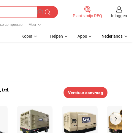
Inloggen
Plaats mijn RFQ
rco-compressor
Meer
Koper
Helpen
Apps
Nederlands
 Ltd.
Verstuur aanvraag