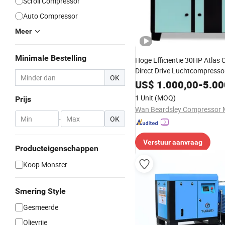
Scroll Compressor
Auto Compressor
Meer
Minimale Bestelling
Hoge Efficiëntie 30HP Atlas
Direct Drive Luchtcompresso
OK
US$
1.000,00
-
5.00
1 Unit
(MOQ)
Prijs
-
OK
Verstuur aanvraag
Producteigenschappen
Koop Monster
Smering Style
Gesmeerde
Olievrije