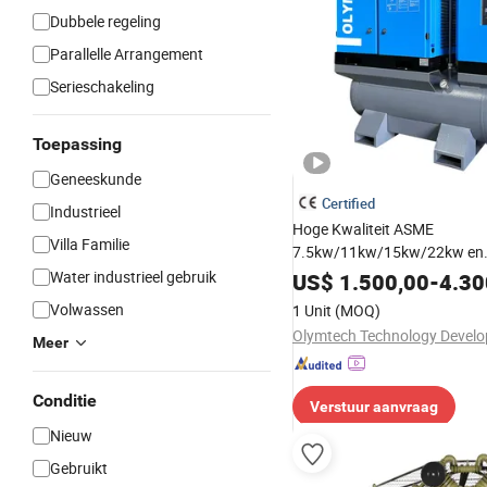
Dubbele regeling
Parallelle Arrangement
Serieschakeling
Toepassing
Geneeskunde
Certified
Industrieel
Hoge Kwaliteit ASME
Villa Familie
7.5kw/11kw/15kw/22kw en
8bar/10bar/15bar/16bar V
Water industrieel gebruik
US$
1.500,00
-
4.30
Permanente Magneten Hoge
Volwassen
1 Unit
(MOQ)
Elektrische AC Alles-in-één In
Rotary Schroef Luchtcompre
Meer
Conditie
Verstuur aanvraag
Nieuw
Gebruikt