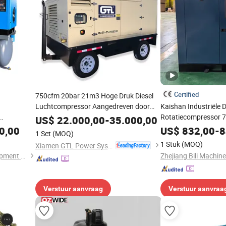
Certified
750cfm 20bar 21m3 Hoge Druk Diesel
Luchtcompressor Aangedreven door
Kaishan Industriële
Cummins
Rotatiecompressor 
US$
22.000,00
-
35.000,00
SD
Schroefluchtcompre
0,00
US$
832,00
-
8
1 Set
(MOQ)
 Druk
1 Stuk
(MOQ)
Xiamen GTL Power System Co., Ltd.
dustrie
Olymtech Technology Development Co., Ltd.
Zhejiang Bili Machine
ssor
Verstuur aanvraag
Verstuur aanvraa