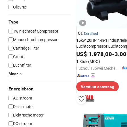
Olievrije
Type
Twin-schroef Compressor
Certified
Monoschroefcompressor
15kw 20HP 4-in-1 Industriële
Luchtcompressor Luchtcom
Cartridge Filter
voor Industriële Naaimachin
US$
1.978,00
-
3.00
Groot
1 Stuk
(MOQ)
Luchtfilter
Fuzhou Tuowei Mechanical & Electrical Equipment Co., Ltd.
Meer
Verstuur aanvraag
Energiebron
AC-stroom
Dieselmotor
Elektrische motor
DC-stroom