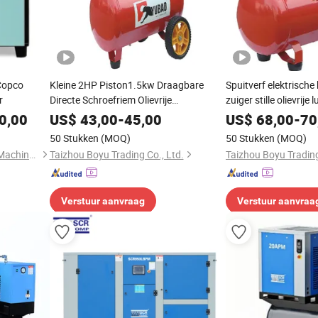
 Copco
Kleine 2HP Piston1.5kw Draagbare
Spuitverf elektrisch
r
Directe Schroefriem Olievrije
zuiger stille olievrij
Luchtcompressor
0,00
US$
43,00
-
45,00
US$
68,00
-
70
50 Stukken
(MOQ)
50 Stukken
(MOQ)
Wan Beardsley Compressor Machinery (Shanghai) Co., Ltd.
Taizhou Boyu Trading Co., Ltd.
Taizhou Boyu Trading
Verstuur aanvraag
Verstuur aanvraa