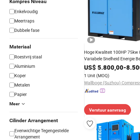
Kompres Niveau
Enkelvoudig
Meertraps
Dubbele fase
Materiaal
Hoge Kwaliteit 100HP 75kw 
Roestvrij staal
Variabele Snelheid Energie 
Industriële Schroef Luchtco
Aluminium
US$
5.800,00
-
8.50
Koper
1 Unit
(MOQ)
Metalen
Papier
Meer
Verstuur aanvraag
Cilinder Arrangement
Evenwichtige Tegengestelde
Arrangement