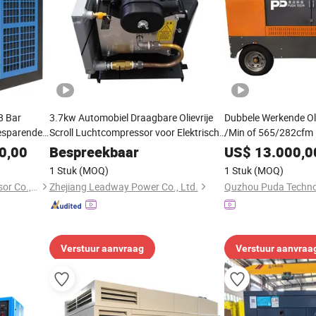
8 Bar
3.7kw Automobiel Draagbare Olievrije
Dubbele Werkende Ol
Besparende
Scroll Luchtcompressor voor Elektrische
/Min of 565/282cfm 
mpressor
Bus
Schroef Luchtcompr
0,00
Bespreekbaar
US$
13.000,0
1 Stuk
(MOQ)
1 Stuk
(MOQ)
Wallboge (Suzhou) Compressor Co., Ltd.
Zhejiang Leadway Power Co., Ltd.
Quzhou Puda Technol
Verstuur aanvraag
Verstuur aanvraa