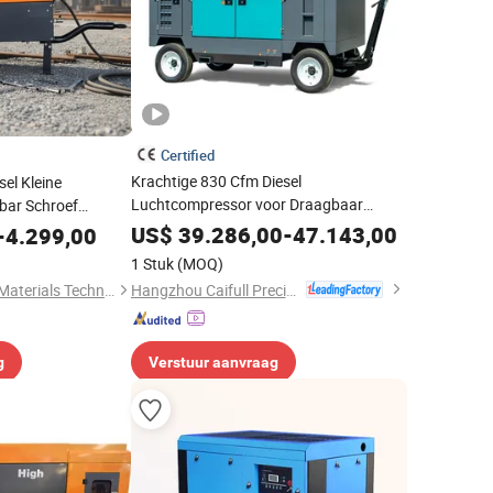
Certified
Krachtige 830 Cfm Diesel
sel Kleine
Luchtcompressor voor Draagbaar
bar Schroef
Stralen met 10 Bar
or Mijnbouw- en
US$
39.286,00
-
47.143,00
-
4.299,00
1 Stuk
(MOQ)
Hangzhou Caifull Precision Machinery Co., Ltd.
Ningbo GLGW Nova Materials Technology Co., Ltd.
g
Verstuur aanvraag