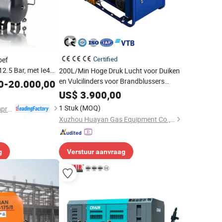
Certified
oef
2.5 Bar, met Ie4
200L/Min Hoge Druk Lucht voor Duiken
jving en Stabiele
en Vulcilinders voor Brandblussers
0
-
20.000,00
l, Metaalbewerking
Scuba Compressor
US$
3.900,00
1 Stuk
(MOQ)
Shanghai Screw Compressor Co., Ltd.
Xuzhou Huayan Gas Equipment Co., Ltd.
g
Verstuur aanvraag