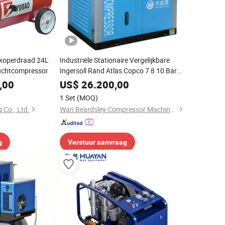
e koperdraad 24L
Industriële Stationaire Vergelijkbare
e luchtcompressor
Ingersoll Rand Atlas Copco 7 8 10 Bar
Medisch Olievrij Elektrisch Direct
,00
US$
26.200,00
Gedreven Pmsm Pm VSD Rotatieve
1 Set
(MOQ)
Schroef Type Luchtcompressor
 Co., Ltd.
Wan Beardsley Compressor Machinery (Shanghai) Co., Ltd.
g
Verstuur aanvraag