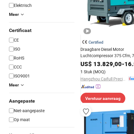
Elektrisch
Meer
Certificaat
CE
Certified
ISO
Draagbare Diesel Motor
Luchtcompressor 375 Cfm, 7
RoHS
Bouw
US$
13.829,00
-
16.
CCC
1 Stuk
(MOQ)
ISO9001
Hangzhou Caifull Precision Machinery Co., Ltd.
Meer
Verstuur aanvraag
Aangepaste
Niet-aangepaste
Op maat