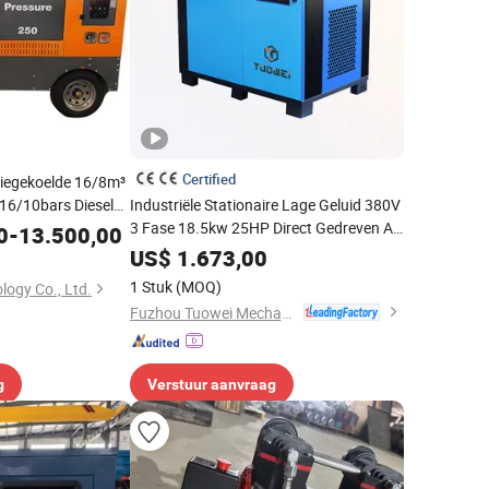
Certified
iegekoelde 16/8m³
16/10bars Diesel
Industriële Stationaire Lage Geluid 380V
essor
3 Fase 18.5kw 25HP Direct Gedreven AC
0
-
13.500,00
Stroom Olievrije Rotatieve Schroef
US$
1.673,00
Luchtcompressor
1 Stuk
(MOQ)
ogy Co., Ltd.
Fuzhou Tuowei Mechanical & Electrical Equipment Co., Ltd.
g
Verstuur aanvraag