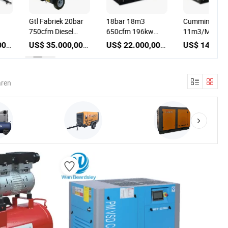
Gtl Fabriek 20bar
18bar 18m3
Cummins 390
750cfm Diesel
650cfm 196kw
11m3/Min 8b
el
Luchtcompressor
200kw Diesel
Draagbare
US$ 20.480,00-33.280,00
US$ 35.000,00-45.000,00
US$ 22.000,00-23.000,00
sor
Schroef
Dieselcompre
Luchtcompressor
Mds390s7c
voor Waterput
Duurzame en
Boorinstallatie
Betrouwbare
aren
Luchtcompres
met Fabriekspr