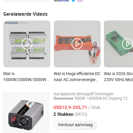
Gerelateerde Video's
Wat is
Wat is Hoge efficiëntie DC
Wat is 2026 Sto
1000W/2000W/3000W/5000W
naar AC zonne-energie
220V 50Hz Mod
Truck Hoogwaardige
omvormer voor auto's
Sinusgolf AC 
Aangepaste Converter
omvormer
Auto Omvorme
Aangepaste Sinusgolf Vermogen
RV off-Grid Pure
300W ~6000W DC Ingang 12V
Omvormer
Zhejiang Weihao Electronic Co., Ltd.
24V 48V naar AC Uitgang 100V 110V
Sinusgolf Auto Voeding
/ Stuk
120V 220V 230V 240V
Huis
US$12,9-205,71
Auto
Omvormer
Omvormer
Zhejiang, China
Sinds 2010
(MOQ)
2 Stukken
Verstuur aanvraag