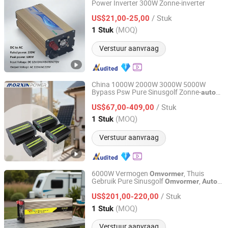
Power Inverter 300W Zonne-inverter
Zhejiang Juxing New Energy Co., Ltd.
/ Stuk
US$21,00-25,00
Zhejiang, China
Sinds 2025
(MOQ)
1 Stuk
Verstuur aanvraag
China 1000W 2000W 3000W 5000W
Bypass Psw Pure Sinusgolf Zonne-
auto
Changzhou Maoxin New Energy Co., Ltd.
RV Voertuig MPPT Thuis Huishoudelijke
/ Stuk
Energie Pure Sinusgolf
US$67,00-409,00
Omvormer
Jiangsu, China
Sinds 2025
(MOQ)
1 Stuk
Verstuur aanvraag
6000W Vermogen
, Thuis
Omvormer
Gebruik Pure Sinusgolf
,
Omvormer
Auto
Wenzhou Rogerele Electronic Technology Co., Ltd.
Vermogen Zonne-
omvormer
/ Stuk
US$201,00-220,00
Zhejiang, China
Sinds 2020
(MOQ)
1 Stuk
Verstuur aanvraag