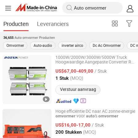
Producten
Leveranciers
Auto omvormer
Producten
36,655
Omvormer
Auto-audio
inverter airco
Dc Ac Omvormer
DC 
1000W/2000W/3000W/5000W Truck
Hoogwaardige Aangepaste Converter RV
Changzhou Maoxin New Energy Co., Ltd.
off-Grid Pure Sinusgolf
Voeding
Auto
/ Stuk
US$67,00-409,00
Omvormer
Jiangsu, China
Sinds 2025
(MOQ)
1 Stuk
Verstuur aanvraag
Hoge efficiëntie DC naar AC zonne-energie
voor
's
omvormer
auto
omvormer
Zhongshan Juneng Jiu Technology Co.,Ltd
/ Stuk
US$16,00-17,00
Guangdong, China
Sinds 2025
(MOQ)
200 Stukken