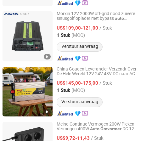
Morxin 12V 2000W off-grid nood zuivere
sinusgolf oplader met bypass
auto
Changzhou Maoxin New Energy Co., Ltd.
stroom
omvormer
/ Stuk
US$109,00-121,00
Jiangsu, China
Sinds 2025
(MOQ)
1 Stuk
Verstuur aanvraag
China Gouden Leverancier Verzendt Over
De Hele Wereld 12V 24V 48V DC naar AC
Wenzhou Rogerele Electronic Technology Co., Ltd.
220V 3000W Pure Sinusgolf
Zonne-
Auto
/ Stuk
energie Buiten Gebruik
US$145,00-175,00
Omvormer
Zhejiang, China
Sinds 2020
(MOQ)
1 Stuk
Verstuur aanvraag
Meind Continue Vermogen 200W Pieken
Vermogen 400W
DC 12V
Auto
Omvormer
Shenzhen Meind Technology Co., Ltd.
naar 220V 230V
Voedingsadapter
Auto
/ Stuk
With4 USB Oplaadpoorten
US$9,72-11,43