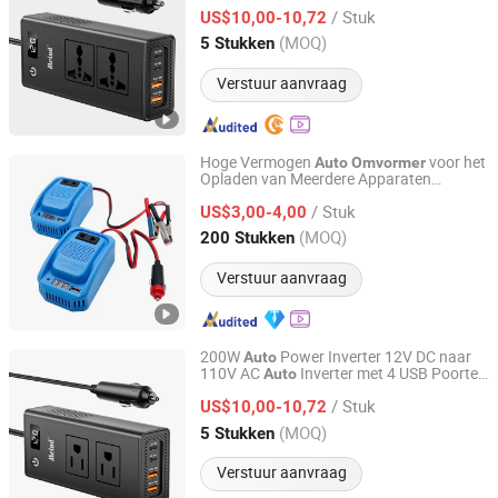
CE/RoHS Certificering
/ Stuk
US$10,00-10,72
Guangdong, China
Sinds 2025
(MOQ)
5 Stukken
Verstuur aanvraag
Hoge Vermogen
voor het
Auto
Omvormer
Opladen van Meerdere Apparaten
Zhongshan Juneng Jiu Technology Co.,Ltd
Onderweg
/ Stuk
US$3,00-4,00
Guangdong, China
Sinds 2025
(MOQ)
200 Stukken
Verstuur aanvraag
200W
Power Inverter 12V DC naar
Auto
110V AC
Inverter met 4 USB Poorten
Auto
Shenzhen Meind Technology Co., Ltd.
Stopcontact Adapter Power Inverter
Auto
/ Stuk
voor Voertuigen
Plug Adapter
US$10,00-10,72
Auto
Stopcontact voor Laptop
Guangdong, China
Sinds 2025
(MOQ)
5 Stukken
Verstuur aanvraag