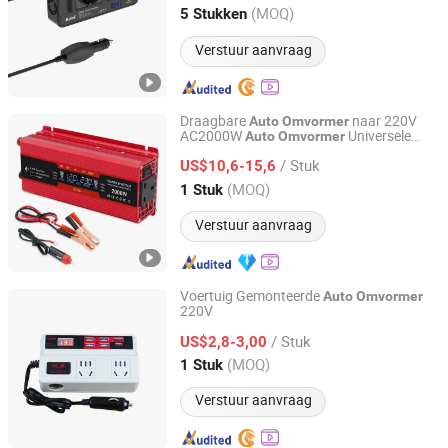
Guangdong, China
Sinds 2025
(MOQ)
5 Stukken
Verstuur aanvraag
Draagbare
naar 220V
Auto
Omvormer
AC2000W
Universele
Auto
Omvormer
Shanxi C-Trying Machinery Equipment Co., Ltd
Stopcontact
/ Stuk
US$10,6-15,6
Shanxi, China
Sinds 2024
(MOQ)
1 Stuk
Verstuur aanvraag
Voertuig Gemonteerde
Auto
Omvormer
220V
Taiqian County Yueqi Automotive Electrical Co., Ltd
/ Stuk
US$2,8-3,00
Henan, China
Sinds 2025
(MOQ)
1 Stuk
Verstuur aanvraag