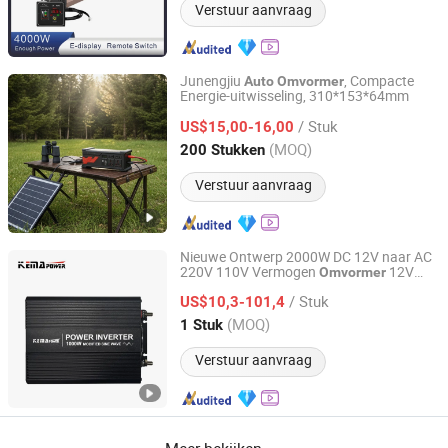
Verstuur aanvraag
Junengjiu
, Compacte
Auto
Omvormer
Energie-uitwisseling, 310*153*64mm
Zhongshan Juneng Jiu Technology Co.,Ltd
/ Stuk
US$15,00-16,00
Guangdong, China
Sinds 2025
(MOQ)
200 Stukken
Verstuur aanvraag
Nieuwe Ontwerp 2000W DC 12V naar AC
220V 110V Vermogen
12V
Omvormer
NINGBO KEMAPOWER ELECTRONICS CO., LTD.
110V
Vermogen
Auto
Omvormer
/ Stuk
US$10,3-101,4
Zhejiang, China
Sinds 2017
(MOQ)
1 Stuk
Verstuur aanvraag