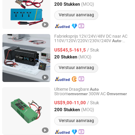
Guangdong, China
Sinds 2025
(MOQ)
200 Stukken
Verstuur aanvraag
Fabrieksprijs 12V/24V/48V DC naar AC
110V/120V/220V/230V/240V
-
Auto
Wuhan Guanyou New Energy Technology Co., Ltd.
inverters converters
/ Stuk
1000W/1500W/2000W/3000W/4000W/5
US$45,5-161,5
Pure sinusgolf zonne-energie
omvormer
Hubei, China
Sinds 2024
(MOQ)
20 Stukken
Verstuur aanvraag
Ultieme Draagbare
Auto
Stroom
300W AC
omvormer
Omvormer
Zhongshan Juneng Jiu Technology Co.,Ltd
/ Stuk
US$9,00-11,00
Guangdong, China
Sinds 2025
(MOQ)
200 Stukken
Verstuur aanvraag