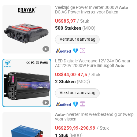
Veelzijdige Power Inverter 3000W
Auto
DC AC Power Inverter voor Buiten
Zhejiang Leiya Electronics Co., Ltd.
/ Stuk
US$85,97
Zhejiang, China
Sinds 2023
(MOQ)
500 Stukken
Verstuur aanvraag
LED Digitale Weergave 12V 24V DC naar
AC 220V 2000W Pure Sinusgolf
Auto
Tianchang Zhiyun Electronic Technology Co., Ltd.
Zonne-energie
Omvormer
/ Stuk
US$44,00-47,5
Anhui, China
Sinds 2023
(MOQ)
2 Stukken
Verstuur aanvraag
-inverter met weerbestendig ontwerp
Auto
voor vissen
GSP BATTERY CHANGZHOU CO.,LTD
/ Stuk
US$259,99-290,99
Jiangsu, China
Sinds 2026
(MOQ)
1 Stuk