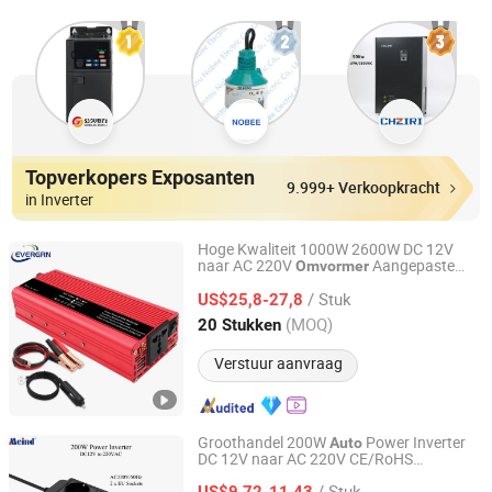
Topverkopers Exposanten
9.999+ Verkoopkracht
in Inverter
Hoge Kwaliteit 1000W 2600W DC 12V
naar AC 220V
Aangepaste
Omvormer
Shanghai Evergrn Technology Group Co., Ltd.
Sinusgolf Vermogen
Auto
Omvormer
/ Stuk
US$25,8-27,8
Shanghai, China
Sinds 2024
(MOQ)
20 Stukken
Verstuur aanvraag
Groothandel 200W
Power Inverter
Auto
DC 12V naar AC 220V CE/RoHS
Shenzhen Meind Technology Co., Ltd.
Gecertificeerd - Chinese Fabrikant
/ Stuk
US$9,72-11,43