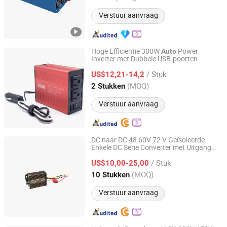
Verstuur aanvraag
Hoge Efficiëntie 300W
Power
Auto
Inverter met Dubbele USB-poorten
Shenzhen Zhongpu Electronics Co., Ltd.
/ Stuk
US$12,21-14,2
Guangdong, China
Sinds 2023
(MOQ)
2 Stukken
Verstuur aanvraag
DC naar DC 48 60V 72 V Geïsoleerde
Enkele DC Serie Converter met Uitgang
Hangzhou Huantong Auto Parts Co., Ltd
12V
Auto
Omvormer
/ Stuk
US$10,00-25,00
Zhejiang, China
Sinds 2024
(MOQ)
10 Stukken
Verstuur aanvraag