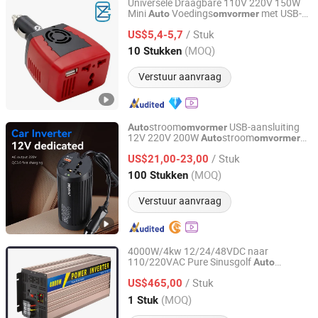
Universele Draagbare 110V 220V 150W
Mini
Voedings
met USB-
Auto
omvormer
Shenzhen Cozy Electronics Co.,Ltd.
poort 5V 2.1A Sigarettenaanstekerplug
/ Stuk
US$5,4-5,7
Guangdong, China
Sinds 2024
(MOQ)
10 Stukken
Verstuur aanvraag
stroom
USB-aansluiting
Auto
omvormer
12V 220V 200W
stroom
Auto
omvormer
Zhongshan Youyou Electronic Technology Co., Ltd.
USB met schakelaar
/ Stuk
US$21,00-23,00
Guangdong, China
Sinds 2025
(MOQ)
100 Stukken
Verstuur aanvraag
4000W/4kw 12/24/48VDC naar
110/220VAC Pure Sinusgolf
Auto
Maosheng Electrical Co., Ltd.
Stroom
, Zonne-energie
omvormer
/ Stuk
Fabriek
US$465,00
Omvormer
Zhejiang, China
Sinds 2013
(MOQ)
1 Stuk