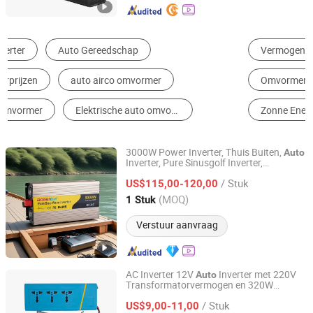
Vermogen Omvormer
Accu
Omvormer Voor Zonne-energie
Inverter
Zonne Energie Installatie
Energieopslagsysteem Voor Thuis
3000W Power Inverter, Thuis Buiten,
Auto
Inverter, Pure Sinusgolf Inverter,
Wenzhou Rogerele Electronic Technology Co., Ltd.
12V/24V/48V DC naar AC 110V/120V
/ Stuk
220V Converter
US$115,00-120,00
Zhejiang, China
Sinds 2020
(MOQ)
1 Stuk
Verstuur aanvraag
AC Inverter 12V
Inverter met 220V
Auto
Transformatorvermogen en 320W
Zhongshan Juneng Jiu Technology Co.,Ltd
Maximale Uitgang
/ Stuk
US$9,00-11,00