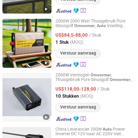
2000W 2000 Watt Thuisgebruik Pure
Sinusgolf
,
Voeding
Omvormer
Auto
Wenzhou Rogerele Electronic Technology Co., Ltd.
Omvormer
/ Stuk
US$84,5-88,00
Zhejiang, China
Sinds 2020
(MOQ)
1 Stuk
Verstuur aanvraag
2000W Vermogen
,
Omvormer
Thuisgebruik Pure Sinusgolf
,
Omvormer
Ningbo Yaxiang Electronic Technology Co., Ltd.
Vermogen
Auto
Omvormer
/ Stuk
US$118,00-128,00
Zhejiang, China
Sinds 2014
(MOQ)
10 Stukken
Verstuur aanvraag
China Leverancier 200W
Power
Auto
Inverter DC 12V naar AC 220V met
Shenzhen Meind Technology Co., Ltd.