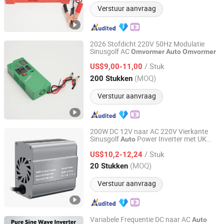
Verstuur aanvraag
2026 Stofdicht 220V 50Hz Modulatie
Sinusgolf AC
Omvormer
Auto
Omvormer
Zhongshan Juneng Jiu Technology Co.,Ltd
/ Stuk
US$9,00-11,00
Guangdong, China
Sinds 2025
(MOQ)
200 Stukken
Verstuur aanvraag
200W DC 12V naar AC 220V Vierkante
Sinusgolf
Power Inverter met UK
Auto
Shanghai Evergrn Technology Group Co., Ltd.
Stopcontacten
/ Stuk
US$10,2-12,24
Shanghai, China
Sinds 2024
(MOQ)
20 Stukken
Verstuur aanvraag
Variabele Frequentie DC naar AC
Auto