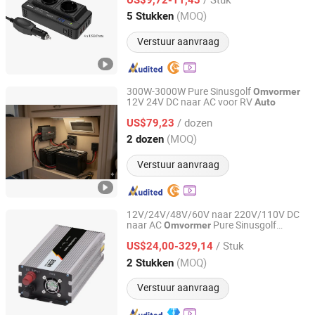
Guangdong, China
Sinds 2025
(MOQ)
5 Stukken
Verstuur aanvraag
300W-3000W Pure Sinusgolf
Omvormer
12V 24V DC naar AC voor RV
Auto
Huizhou Yeming Electronic Co., Ltd
/ dozen
US$79,23
Guangdong, China
Sinds 2026
(MOQ)
2 dozen
Verstuur aanvraag
12V/24V/48V/60V naar 220V/110V DC
naar AC
Pure Sinusgolf
Omvormer
Zhejiang Weihao Electronic Co., Ltd.
300W-6000W
Omvormer
Auto
/ Stuk
Paardenkracht
off Grid Paneel
US$24,00-329,14
Omvormer
Omvormer
Zhejiang, China
Sinds 2010
(MOQ)
2 Stukken
Verstuur aanvraag