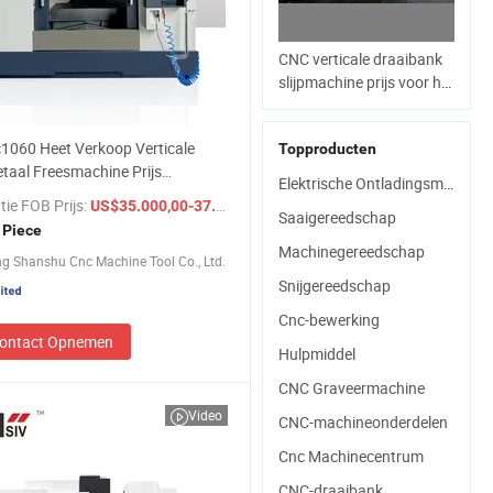
CNC verticale draaibank
slijpmachine prijs voor het
bewerken van
vlinderkleppen
1060 Heet Verkoop Verticale
Topproducten
aal Freesmachine Prijs
Elektrische Ontladingsmachine
eke Besturing Machine
tie FOB Prijs:
/ Piece
US$35.000,00-37.000,00
schap
Saaigereedschap
 Piece
Machinegereedschap
 Shanshu Cnc Machine Tool Co., Ltd.
Snijgereedschap
Cnc-bewerking
ontact Opnemen
Hulpmiddel
CNC Graveermachine
Video
CNC-machineonderdelen
Cnc Machinecentrum
CNC-draaibank