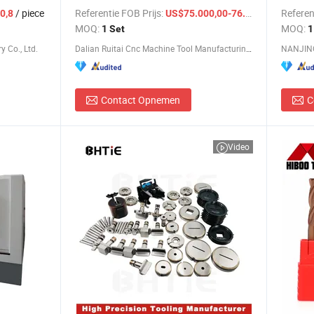
pen prijs
bestur
/ piece
Referentie FOB Prijs:
/ Set
Referen
0,8
US$75.000,00-76.000,00
MOQ:
MOQ:
1 Set
1
 Co., Ltd.
Dalian Ruitai Cnc Machine Tool Manufacturing Co., Ltd
NANJING
Contact Opnemen
C
Video