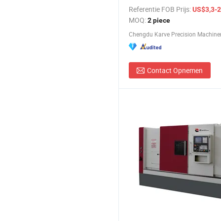
inzetstukken PCD gereedschap
Referentie FOB Prijs:
US$3,3-2
MOQ:
2 piece
Chengdu Karve Precision Machinery
Contact Opnemen