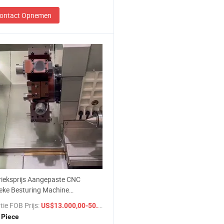
ontact Opnemen
ieksprijs Aangepaste CNC
eke Besturing Machine
schap voor Mallenproductie
tie FOB Prijs:
/ Piece
US$13.000,00-50.000,00
 Piece