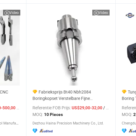
Video
Video
m CNC
Fabrieksprijs Bt40 Nbh2084
Tung
Boringkopset Verstelbare Fijne
Boring 
Boringkop Bt30 Bt40 Bt50 Boringtool
Snijge
/ Piece
Referentie FOB Prijs:
/ Piece
Referen
0-500,00
US$29,00-32,00
Nbh2084 Boringkop voor CNC-machine
Werken 
MOQ:
MOQ:
10 Pieces
2
Prijs
Nanjing Nuoyang Cnc Machine Tool Manufacturing Co., Ltd.
Dezhou Haina Precision Machinery Co., Ltd.
Chengdu 