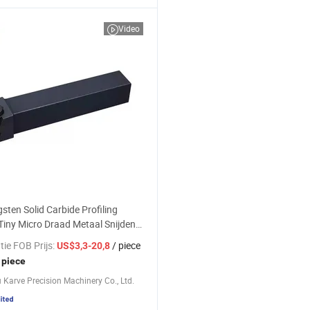
Video
sten Solid Carbide Profiling
Tiny Micro Draad Metaal Snijden
reedschap Draaigereedschap voor
tie FOB Prijs:
/ piece
US$3,3-20,8
in Kleine Boren CNC Machine
 piece
Karve Precision Machinery Co., Ltd.