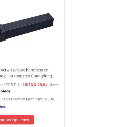
 verwisselbare hardmetalen
ing plaat tungsten Guangdong
aal set hardmetaal gat draai
tie FOB Prijs:
/ piece
US$3,3-20,8
chap voor draaibank prijs
 piece
Karve Precision Machinery Co., Ltd.
ontact Opnemen