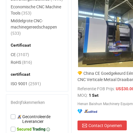
Economische CNC Machine
Tools
(353)
Middelgrote CNC-
machinegereedschappen
(533)
Certificaat
CE
(3107)
RoHS
(816)
China CE Goedgekeurd Eé
certificaat
CNC Verticale Metaal Draaiba
ISO 9001
(2591)
Machine Tool Prijs
Referentie FOB Prijs:
US$30.000,0
MOQ:
1 Set
Bedrijfskenmerken
Henan Baishun Machinery Equipmen
Gecontroleerde
Leverancier
Contact Opnemen