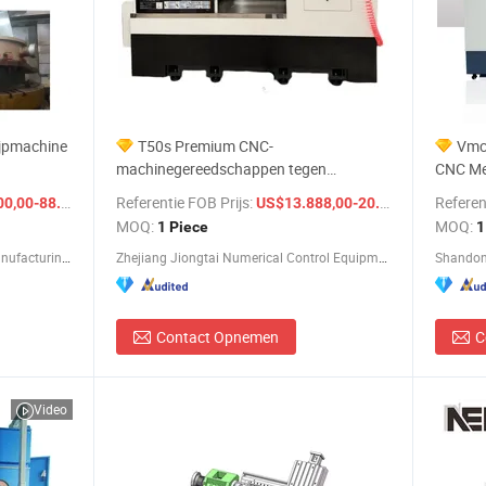
ijpmachine
T50s Premium CNC-
Vmc
machinegereedschappen tegen
CNC Met
concurrerende prijzen
Numeri
/ Set
Referentie FOB Prijs:
/ Piece
Referen
0-88.000,00
US$13.888,00-20.000,00
Gereed
MOQ:
MOQ:
1 Piece
1
Dalian Ruitai Cnc Machine Tool Manufacturing Co., Ltd
Zhejiang Jiongtai Numerical Control Equipment Co., Ltd.
Shandong
Contact Opnemen
C
Video