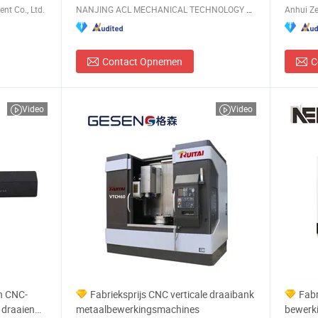
t Co., Ltd.
NANJING ACL MECHANICAL TECHNOLOGY CO., LTD
Anhui Ze
Contact Opnemen
C
Video
Video
n CNC-
Fabrieksprijs CNC verticale draaibank
Fabr
 draaien
metaalbewerkingsmachines
bewerk