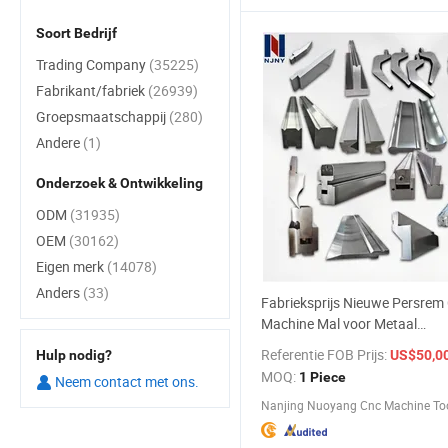
Soort Bedrijf
Trading Company
(35225)
Fabrikant/fabriek
(26939)
Groepsmaatschappij
(280)
Andere
(1)
Onderzoek & Ontwikkeling
ODM
(31935)
OEM
(30162)
Eigen merk
(14078)
Anders
(33)
Fabrieksprijs Nieuwe Persre
Machine Mal voor Metaal
Buiggereedschappen
Referentie FOB Prijs:
Hulp nodig?
US$50,0
MOQ:
1 Piece
Neem contact met ons.