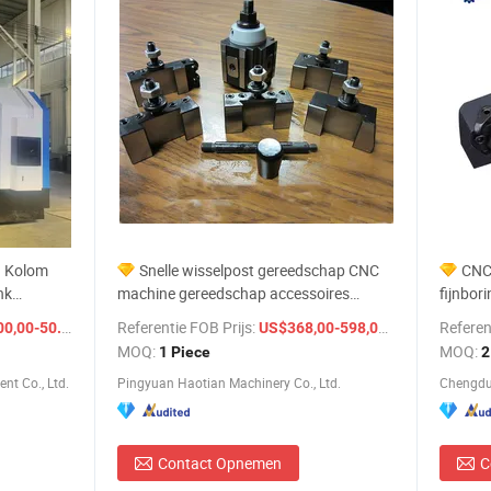
n Kolom
Snelle wisselpost gereedschap CNC
CNC
nk
machine gereedschap accessoires
fijnbor
fabrieksprijs
hardmet
/ Set
Referentie FOB Prijs:
/ Piece
Referen
0-50.000,00
US$368,00-598,00
gereeds
MOQ:
MOQ:
1 Piece
2
t Co., Ltd.
Pingyuan Haotian Machinery Co., Ltd.
Chengdu 
Contact Opnemen
C