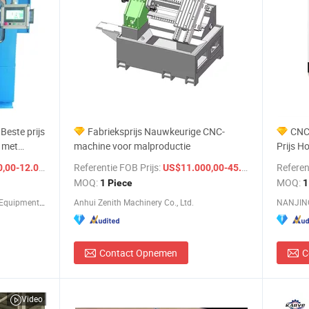
Beste prijs
Fabrieksprijs Nauwkeurige CNC-
CNC
 met
machine voor malproductie
Prijs H
ur voor
Gereed
/ Piece
Referentie FOB Prijs:
/ Piece
Referen
0-12.000,00
US$11.000,00-45.000,00
MOQ:
MOQ:
1 Piece
1
Foshan Sinfor Electro-Machanical Equipment Co., Ltd.
Anhui Zenith Machinery Co., Ltd.
NANJING
Contact Opnemen
C
Video