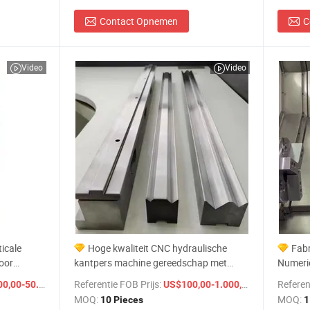
Contact Opnemen
C
Video
Video
icale
Hoge kwaliteit CNC hydraulische
Fabr
oor
kantpers machine gereedschap met
Numeri
fabrieksprijs
Gereed
/ Set
Referentie FOB Prijs:
/ Piece
Referen
0-50.000,00
US$100,00-1.000,00
MOQ:
MOQ:
10 Pieces
1