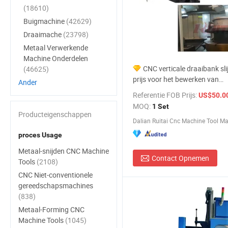
(18610)
Buigmachine
(42629)
Draaimache
(23798)
Metaal Verwerkende
Machine Onderdelen
CNC verticale draaibank sl
(46625)
prijs voor het bewerken van
Ander
vlinderkleppen
Referentie FOB Prijs:
US$50.000,0
MOQ:
1 Set
Producteigenschappen
proces Usage
Metaal-snijden CNC Machine
Contact Opnemen
Tools
(2108)
CNC Niet-conventionele
gereedschapsmachines
(838)
Metaal-Forming CNC
Machine Tools
(1045)