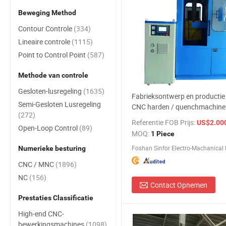
Beweging Method
Contour Controle
(334)
Lineaire controle
(1115)
Point to Control Point
(587)
Methode van controle
Gesloten-lusregeling
(1635)
Fabrieksontwerp en productie 
Semi-Gesloten Lusregeling
CNC harden / quenchmachine
(272)
inductieverwarmingsapparatu
Referentie FOB Prijs:
US$2.000,0
Open-Loop Control
(89)
hydraulische componenten en
MOQ:
1 Piece
pneumatische componenten
Numerieke besturing
CNC / MNC
(1896)
NC
(156)
Contact Opnemen
Prestaties Classificatie
High-end CNC-
bewerkingsmachines
(1098)