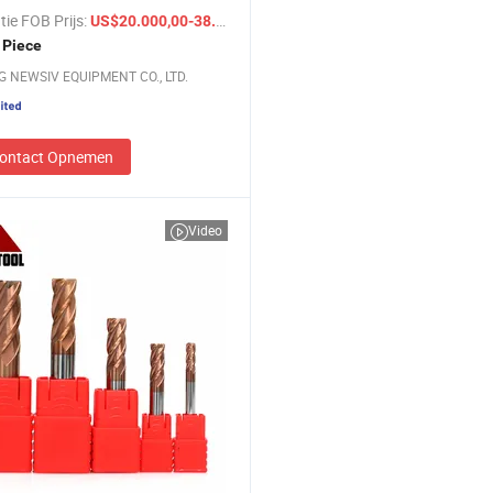
ing metaalbewerkingsmachines
tie FOB Prijs:
/ Piece
US$20.000,00-38.000,00
 Piece
 NEWSIV EQUIPMENT CO., LTD.
ontact Opnemen
Video