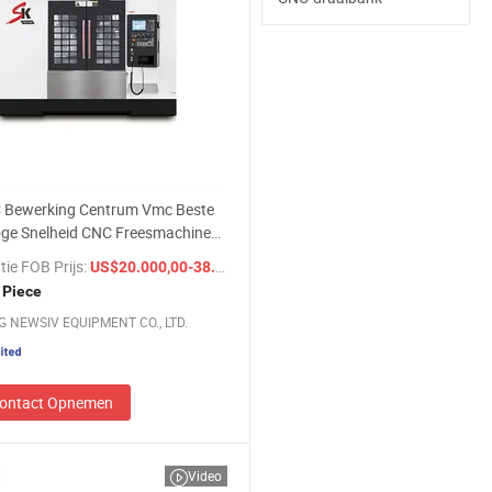
 Bewerking Centrum Vmc Beste
oge Snelheid CNC Freesmachine
schap
tie FOB Prijs:
/ Piece
US$20.000,00-38.000,00
 Piece
 NEWSIV EQUIPMENT CO., LTD.
ontact Opnemen
Video