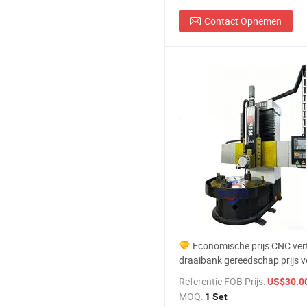
Contact Opnemen
Economische prijs CNC vert
draaibank gereedschap prijs v
klepbewerking
Referentie FOB Prijs:
US$30.000,0
MOQ:
1 Set