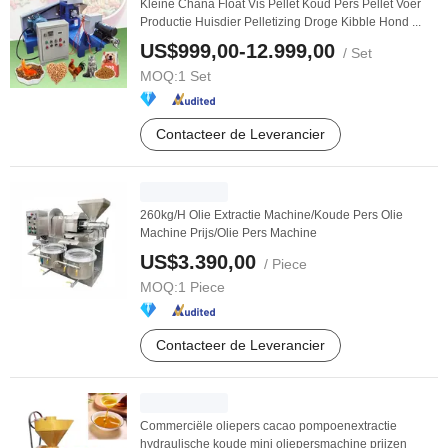
Kleine Chana Float Vis Pellet Koud Pers Pellet Voer
Productie Huisdier Pelletizing Droge Kibble Hond ...
US$999,00-12.999,00
/ Set
MOQ:
1 Set
Contacteer de Leverancier
260kg/H Olie Extractie Machine/Koude Pers Olie
Machine Prijs/Olie Pers Machine
US$3.390,00
/ Piece
MOQ:
1 Piece
Contacteer de Leverancier
Commerciële oliepers cacao pompoenextractie
hydraulische koude mini oliepersmachine prijzen