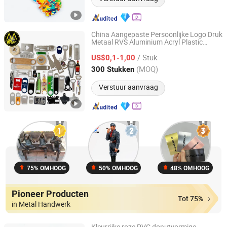
China Aangepaste Persoonlijke Logo Druk
Metaal RVS Aluminium Acryl Plastic
MVP GIFT CO., LTD.
Rubber Magneet Sleutelhanger Promotie
/ Stuk
Bier Wijn
US$0,1-1,00
Cadeau
Flesopener
Guangdong, China
Sinds 2010
(MOQ)
300 Stukken
Verstuur aanvraag
75% OMHOOG
50% OMHOOG
48% OMHOOG
Pioneer Producten
Tot 75%
in Metal Handwerk