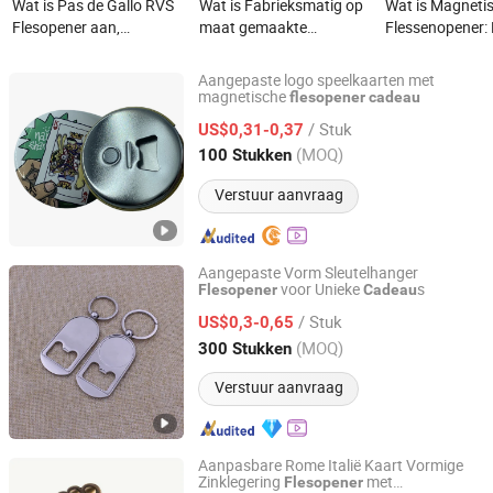
Wat is Pas de Gallo RVS
Wat is Fabrieksmatig op
Wat is Magneti
Flesopener aan,
maat gemaakte
Flessenopener: 
dubbelzijdige bedrukking
zilverplated metalen
cadeau voor
met epoxy mode souvenir
legering promotionele
wijnliefhebbers
Aangepaste logo speelkaarten met
geschenken magneet
sleutelhanger fabrikant
magnetische
flesopener
cadeau
Shenzhen Three Keys Technology Co., Ltd.
bierflesopener
gepersonaliseerd cultuur
/ Stuk
US$0,31-0,37
souvenir cadeau op maat
Guangdong, China
Sinds 2025
(MOQ)
100 Stukken
gemaakte Beijing Opera
magneet flesopener
Verstuur aanvraag
Aangepaste Vorm Sleutelhanger
voor Unieke
s
Flesopener
Cadeau
Zhongshan Keychain Gifts & Crafts Co., Ltd.
/ Stuk
US$0,3-0,65
Guangdong, China
Sinds 2013
(MOQ)
300 Stukken
Verstuur aanvraag
Aanpasbare Rome Italië Kaart Vormige
Zinklegering
met
Flesopener
Zhongshan Lixin Crafts Co.,Ltd.