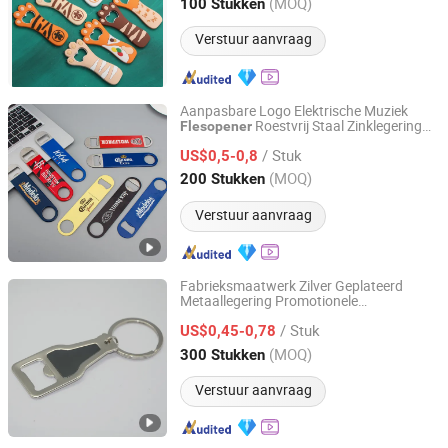
Fujian, China
Sinds 2025
(MOQ)
100 Stukken
Verstuur aanvraag
Aanpasbare Logo Elektrische Muziek
Roestvrij Staal Zinklegering
Flesopener
Changzhou Runto Imp. and Exp.Co.,Ltd
Opening Bierflessen Stem Muzikaal
/ Stuk
US$0,5-0,8
Cadeau
Jiangsu, China
Sinds 2025
(MOQ)
200 Stukken
Verstuur aanvraag
Fabrieksmaatwerk Zilver Geplateerd
Metaallegering Promotionele
Zhongshan Niya Metal Manufacture Co., Ltd.
Sleutelhanger Fabrikant Aangepast
/ Stuk
Cultuur Souvenir
US$0,45-0,78
Cadeau
Flesopener
Guangdong, China
Sinds 2024
(MOQ)
300 Stukken
Verstuur aanvraag