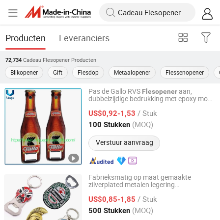
Producten
Leveranciers
Cadeau Flesopener
Producten
72,734
Blikopener
Gift
Flesdop
Metaalopener
Flessenopener
Pas de Gallo RVS
aan,
Flesopener
dubbelzijdige bedrukking met epoxy mode
Dongguan Unique Pins & Gifts Co., Ltd.
souvenir geschenken magneet
/ Stuk
bier
US$0,92-1,53
flesopener
Guangdong, China
Sinds 2019
(MOQ)
100 Stukken
Verstuur aanvraag
Fabrieksmatig op maat gemaakte
zilverplated metalen legering
Henglan Gifts Limited
promotionele sleutelhanger fabrikant
/ Stuk
gepersonaliseerd cultuur souvenir
US$0,85-1,85
cadeau
op maat gemaakte Beijing Opera
Guangdong, China
Sinds 2007
(MOQ)
500 Stukken
magneet
flesopener