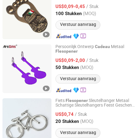
Multifunctionele Koelkastmagneten Uniek
/ Stuk
voor Bierliefhebbers
US$0,09-0,45
Cadeau
Guangdong, China
Sinds 2021
(MOQ)
100 Stukken
Verstuur aanvraag
Persoonlijk Ontwerp
Metaal
Cadeau
Flesopener
Zhongshan Artigifts Premium Metal & Plastic Co., Ltd.
/ Stuk
US$0,09-2,00
Guangdong, China
Sinds 2010
(MOQ)
50 Stukken
Verstuur aanvraag
Fiets
Sleutelhanger Metaal
Flesopener
Schattige Sleutelhangers Feest Geschenk
Ningbo Easyget Co., Ltd.
Mi23906
/ Stuk
US$0,74
Zhejiang, China
Sinds 2010
(MOQ)
20 Stukken
Verstuur aanvraag