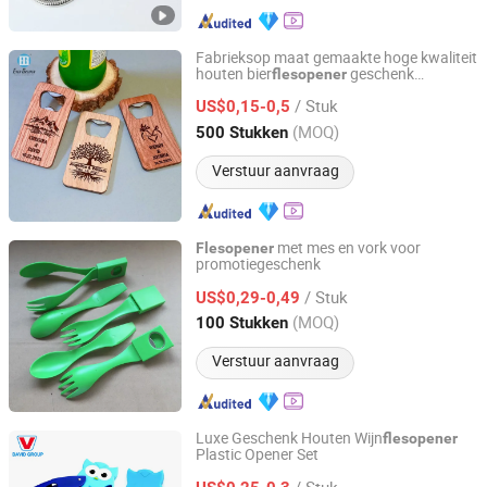
Fabrieksop maat gemaakte hoge kwaliteit
houten bier
geschenk
flesopener
Wenzhou Guda Technology Co., Ltd.
promotie
/ Stuk
US$0,15-0,5
Zhejiang, China
Sinds 2016
(MOQ)
500 Stukken
Verstuur aanvraag
met mes en vork voor
Flesopener
promotiegeschenk
TAIZHOU HARSOUL IMP. & EXP. CO., LTD.
/ Stuk
US$0,29-0,49
Zhejiang, China
Sinds 2006
(MOQ)
100 Stukken
Verstuur aanvraag
Luxe Geschenk Houten Wijn
flesopener
Plastic Opener Set
Shanghai David International Trade Co., Ltd.
/ Stuk