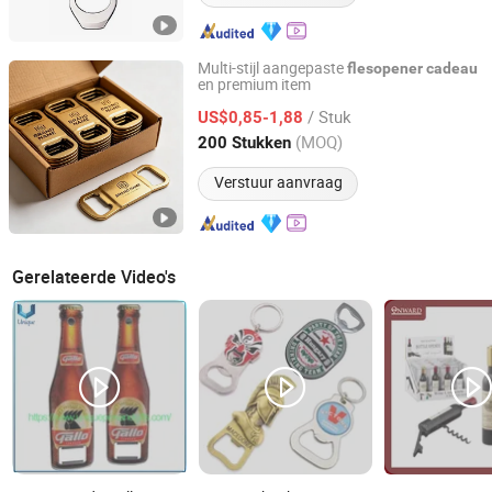
Multi-stijl aangepaste
flesopener
cadeau
en premium item
Dongguan Yuan Jie Gifts & Crafts Co., Ltd.
/ Stuk
US$0,85-1,88
Guangdong, China
Sinds 2024
(MOQ)
200 Stukken
Verstuur aanvraag
Gerelateerde Video's