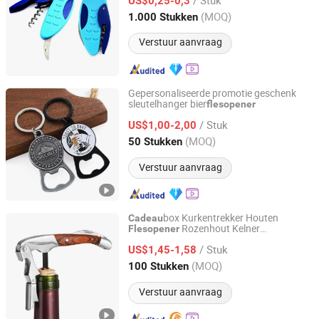
US$0,25-0,3
Shanghai, China
Sinds 2010
(MOQ)
1.000 Stukken
Verstuur aanvraag
Gepersonaliseerde promotie geschenk
sleutelhanger bier
flesopener
Kunshan Blaze Trading Co., Ltd.
/ Stuk
US$1,00-2,00
Jiangsu, China
Sinds 2026
(MOQ)
50 Stukken
Verstuur aanvraag
box Kurkentrekker Houten
Cadeau
Rozenhout Kelner
Flesopener
Hangzhou Happyway Imp and Exp Co., Ltd.
Kurkentrekker
/ Stuk
US$1,45-1,58
Zhejiang, China
Sinds 2025
(MOQ)
100 Stukken
Verstuur aanvraag