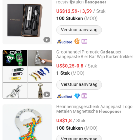
roestvrijstalen
flesopener
Guangzhou Bairui Houseware Co., Ltd.
/ Stuk
US$12,59-13,59
Guangdong, China
Sinds 2018
(MOQ)
100 Stukken
Verstuur aanvraag
Groothandel Promotie
set
Cadeau
Aangepaste Bier Bar Wijn Kurkentrekker
Dongguan AQ PINS&GIFTS CO.,LTD
Accessoire Metaal Wandmontage Hout
/ Stuk
RVS Sleutelhanger Guinness Blik Ring Pot
US$0,25-0,8
Leeg
Flesopener
Guangdong, China
Sinds 2010
(MOQ)
1 Stuk
Verstuur aanvraag
Herinneringsgeschenk Aangepast Logo
Metalen Magnetische
Flesopener
Golden One (Jiangmen) Gifts Co., Limited
/ Stuk
US$1,8
Guangdong, China
Sinds 2010
(MOQ)
100 Stukken
Verstuur aanvraag