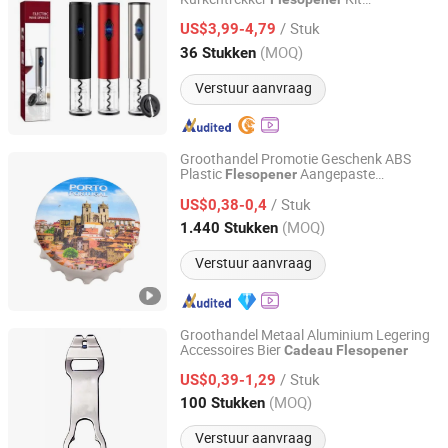
Shenzhen GooMac Technology Co., Ltd.
Automatische Elektrische Wijnopener Set
/ Stuk
US$3,99-4,79
Guangdong, China
Sinds 2019
(MOQ)
36 Stukken
Verstuur aanvraag
Groothandel Promotie Geschenk ABS
Plastic
Aangepaste
Flesopener
Xiamen D&Q Import and Export Co., Limited
Bedrukking Dop
Flesopener
/ Stuk
US$0,38-0,4
Fujian, China
Sinds 2022
(MOQ)
1.440 Stukken
Verstuur aanvraag
Groothandel Metaal Aluminium Legering
Accessoires Bier
Cadeau
Flesopener
Zhongshan Unique Gifts & Crafts Co., LTD
/ Stuk
US$0,39-1,29
Guangdong, China
Sinds 2016
(MOQ)
100 Stukken
Verstuur aanvraag