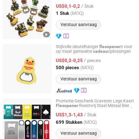
National Park Bezienswaardigheden
/ Stuk
Toeristische Geschenken Aangepaste
US$0,1-0,2
Hars Polyresin Souvenir
Flesopener
Zhejiang, China
Sinds 2026
(MOQ)
1 Stuk
Fabriek
Verstuur aanvraag
Stijlvolle sleutelhanger
s voor
flesopener
op maat gemaakte
oplossingen
cadeau
Quanzhou Xiaoye Trading Co., Ltd.
/ pieces
US$0,2-0,25
Fujian, China
Sinds 2025
(MOQ)
500 pieces
Verstuur aanvraag
Promotie Geschenk Graveren Lege Kaart
Roestvrij Staal Metaal Bier
Flesopener
GOOD SELLER CO., LTD
Blik Poker Creditcard
Flesopener
/ Stuk
US$1,3-1,43
Zhejiang, China
Sinds 2010
(MOQ)
699 Stukken
Verstuur aanvraag