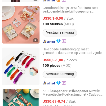
Groothandelsprijs OEM-fabrikant Best
verkopende kleine bij
s
flesopener
Xiamen Athome Household Products Co., Ltd.
s kerst
s
Flesopener
cadeau
/ Stuk
verjaardagspartij kleine
s
US$0,1-0,98
cadeau
Fujian, China
Sinds 2025
(MOQ)
100 Stukken
Verstuur aanvraag
Hele goede aanbieding op maat
gemaakte duurzame, op voorraad zijnde
Wenzhou Hongsheng Crafts Co., Ltd.
geschenkset voor bier
s
flesopener
/ pieces
US$0,5-1,00
Zhejiang, China
Sinds 2023
(MOQ)
100 pieces
Verstuur aanvraag
Kat
Bier
Novelle
Flesopener
flesopener
Magnetische Koelkastmagnet -
Cadeau
Jinjiang Deek Plastic Products Co., Limited
voor Vrouwen Mannen Vader Vriend
/ Stuk
Vriendin
US$0,69-0,74