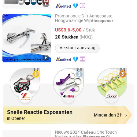
Promotionele Gift Aangepaste
Hoogwaardige Wijn
flesopener
Shenzhen Vibetop Technology Co., Ltd.
/ Stuk
US$3,6-5,00
Guangdong, China
Sinds 2015
(MOQ)
20 Stukken
Verstuur aanvraag
Snelle Reactie Exposanten
Minder dan 2 h
in Opener
Nieuwe 2024
One Touch
Cadeau
Kurkentrekker
Kit
Flesopener