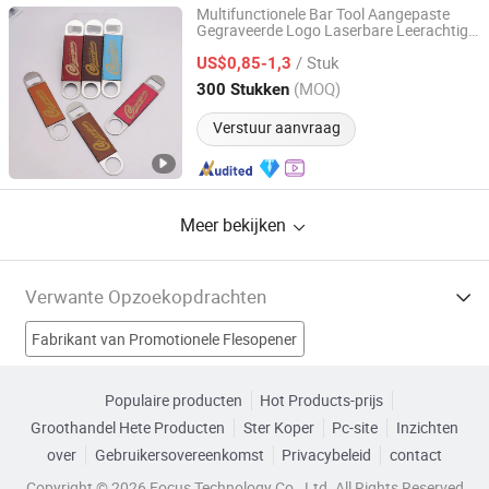
Multifunctionele Bar Tool Aangepaste
Gegraveerde Logo Laserbare Leerachtige
Shenzhen Casta Leather Co., Ltd.
Trouwring Geschenk PU
Flesopener
/ Stuk
Leren Onderzetter
US$0,85-1,3
Flesopener
Guangdong, China
Sinds 2026
(MOQ)
300 Stukken
Verstuur aanvraag
Meer bekijken
Verwante Opzoekopdrachten
Fabrikant van Promotionele Flesopener
Fabrikant van Plastic opener
Fabrikant van Doosopener
Populaire producten
Hot Products-prijs
Groothandel Hete Producten
Ster Koper
Pc-site
Inzichten
Fabrikant van promotionele geschenk fles
over
Gebruikersovereenkomst
Privacybeleid
contact
cadeau flesopener Fabrieken
Copyright © 2026 Focus Technology Co., Ltd. All Rights Reserved