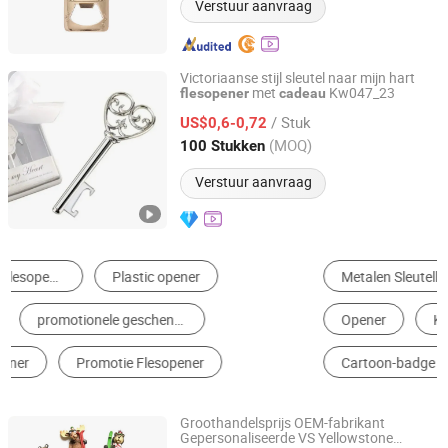
Verstuur aanvraag
Victoriaanse stijl sleutel naar mijn hart
met
Kw047_23
flesopener
cadeau
Shanghai Qihai Toys Co.,ltd
/ Stuk
US$0,6-0,72
Zhejiang, China
Sinds 2016
(MOQ)
100 Stukken
Verstuur aanvraag
Metalen Sleutelhanger
Metal Handwerk
Opener
Koelkast Magneetje
Souvenir
Cartoon-badge
Groothandelsprijs OEM-fabrikant
Gepersonaliseerde VS Yellowstone
Yiwu Million Creation Company