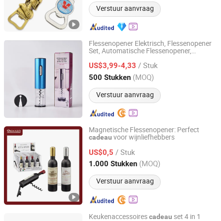
Verstuur aanvraag
Flessenopener Elektrisch, Flessenopener
Set, Automatische Flessenopener,
Tongxiang Goude Co., Ltd.
Creatieve Flessenopener
,
Cadeau
/ Stuk
Flessenopener Wijn en Capsule Snijder,
US$3,99-4,33
USB Kabel, Extruder, VAC
Zhejiang, China
Sinds 2022
(MOQ)
500 Stukken
Verstuur aanvraag
Magnetische Flessenopener: Perfect
voor wijnliefhebbers
cadeau
YONGKANG ONWARD INDUSTRY & TRADE CO., LTD.
/ Stuk
US$0,5
Zhejiang, China
Sinds 2012
(MOQ)
1.000 Stukken
Verstuur aanvraag
Keukenaccessoires
set 4 in 1
cadeau