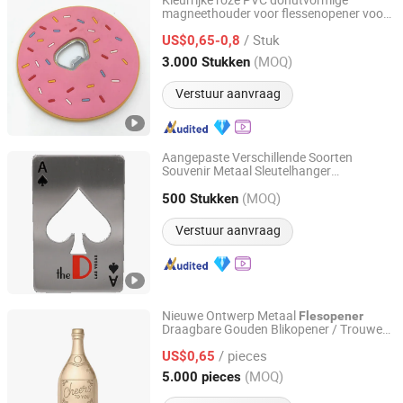
Kleurrijke roze PVC donutvormige
magneethouder voor flessenopener voor
Ningbo Inchoi International Trading Co., Ltd
bakkerij café
cadeau
/ Stuk
US$0,65-0,8
Zhejiang, China
Sinds 2025
(MOQ)
3.000 Stukken
Verstuur aanvraag
Aangepaste Verschillende Soorten
Souvenir Metaal Sleutelhanger
Logo Emblem Industries Co., Ltd.
Promotionele Gift
Flesopener
(MOQ)
500 Stukken
Guangdong, China
Sinds 2010
Verstuur aanvraag
Nieuwe Ontwerp Metaal
Flesopener
Draagbare Gouden Blikopener / Trouwen
Wuxi Hengpei Import & Export Co., Ltd.
Cadeau
/ pieces
US$0,65
Jiangsu, China
Sinds 2025
(MOQ)
5.000 pieces