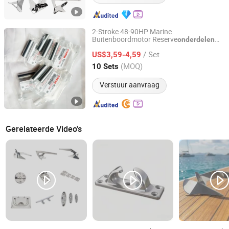
2-Stroke 48-90HP Marine
Buitenboordmotor Reserve
onderdelen
Liaocheng Junyi Auto Parts Co., Ltd.
Pistonpen 663-11633-00 YAMAHA
/ Set
Buitenboordmotor Pistonpen Dowel
US$3,59-4,59
Shandong, China
Sinds 2026
(MOQ)
10 Sets
Verstuur aanvraag
Gerelateerde Video's