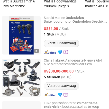
Wat is Duurzaam 316
Wat is Hoogwaardige
Wat is Topverk
RVS Maritieme
280mm Spiegels
mariene AISI 3
Hardware, Anticorrosie
gepolijste 316 RVS Boot
roestvrijstalen
Spiegelschoon Maritieme
Kabelgeleider Boot
driehoekige delt
Suzuki Marine
,
Onderdelen
Reserveonderdelen
Maritieme Fairlead Boog
spiegelgepolijst
Buitenboordmotor
Geschikt
Onderdelen
WUXI YAMARINE ENGINE CO.,LTD
voor Dt9.9, Dt15, Dt25, Dt30, Dt40
Bootaccessoires voor
Chock Dek Jacht
corrosiebestend
/ Stuk
Buitenboordmotor
US$1,00
Boot, Jacht, Zeilboot en
Hardware Visserij
houdkracht,
Jiangsu, China
Sinds 2025
(MOQ)
1 Stuk
Vissersvaartuig
Vaartuig Maritieme
mooringanker 
Onderdelen
onderdelen voor
Verstuur aanvraag
China Fabriek Aangepaste Nieuwe 6b4
63V Motoraccessoires Maritiem
Ningbo Dofan Machinery Technology Co., Ltd.
Reserveonderdeel 2 4 Slag 15HP voor
/ Stuk
YAMAHA Buitenboordmotor
US$38,00-300,00
Onderdelen
Motoronderdeel
Maritieme
Zhejiang, China
Sinds 2025
(MOQ)
5 Stukken
Verstuur aanvraag
Luxe pontonbootstoelen
maritieme
bootaccessoires te koop
onderdelen
Xiamen Mellow Rotomolding Co., Ltd.