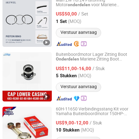
Man ZW 16/24 Pistonring
Motor
voor Mariene
onderdelen
SKYWEL MACHINERY CO., LTD.
Dieselmotor 160mm 50601-03h-093 103
/ Set
127
US$50,00
Hunan, China
Sinds 2025
(MOQ)
1 Set
Verstuur aanvraag
Buitenboordmotor Lager Zitting Boot
Mariene Zitting Boot
Onderdelen
Ningbo Dofan Machinery Technology Co., Ltd.
Zittingen 683-45361-02-8d 6b4-45361-
/ Stuk
00-8d Ponton Zitting voor Mariene
US$11,00-16,00
Vaartuig
Zhejiang, China
Sinds 2025
(MOQ)
5 Stukken
Verstuur aanvraag
60H-11650 Verbindingsstang Kit voor
Yamaha Buitenboordmotor 150HP-
Yarwor (Dalian)Marine Equipment Co.,Ltd.
200HP 2T Verbindingsstang 60H-11650-
/ Stuk
1 met Lager 93310-32337 93310-836U0
US$9,00-12,00
2T
OEM
Maritieme
Onderdelen
Liaoning, China
Sinds 2024
(MOQ)
10 Stukken