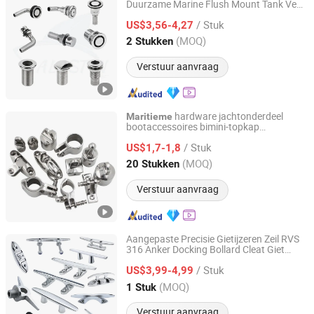
Duurzame Marine Flush Mount Tank Vent
Qingdao Alastin Outdoor Products Co., Ltd.
316 Roestvrijstalen Thru Hull Tank Vent
/ Stuk
Ontlastingslucht Gas Brandstoftank Vent
US$3,56-4,27
Shandong, China
Sinds 2023
(MOQ)
2 Stukken
Verstuur aanvraag
hardware jachtonderdeel
Maritieme
bootaccessoires bimini-topkap
Shenxian Shenghui Stainless Co., Ltd.
roestvrijstalen bimini-topkap ooguiteinde
/ Stuk
US$1,7-1,8
Shandong, China
Sinds 2023
(MOQ)
20 Stukken
Verstuur aanvraag
Aangepaste Precisie Gietijzeren Zeil RVS
316 Anker Docking Bollard Cleat Giet
Shenxian Shenghui Stainless Co., Ltd.
Hinge Handrail Fitting Dek
Onderdelen
/ Stuk
Boot Accessoires
Hardware
US$3,99-4,99
Maritieme
Shandong, China
Sinds 2023
(MOQ)
1 Stuk
Verstuur aanvraag