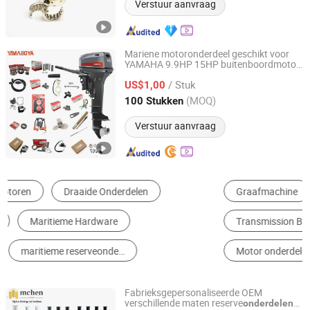
Verstuur aanvraag
Mariene motoronderdeel geschikt voor
YAMAHA 9.9HP 15HP buitenboordmotor
Changzhou Yamaboya Machinery Co., Ltd.
buitenboordmotor
/ Stuk
US$1,00
Jiangsu, China
Sinds 2024
(MOQ)
100 Stukken
Verstuur aanvraag
Graafmachine
Versnelling
Gearbox
Transmission Belt
Reductor
Motor onderdelen
Fabrieksgepersonaliseerde OEM
verschillende maten reserve
onderdelen
Mchen Machine Parts Co., Ltd.