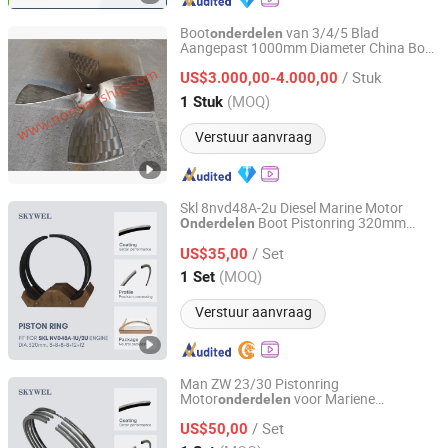
Boot
van 3/4/5 Blad
onderdelen
Aangepast 1000mm Diameter China Boot
Zhenjiang Normanship Co., Ltd.
Marine Schip Mangaan Brons Nikkel
/ Stuk
Aluminium Brons Vaste Stapel Propeller
US$3.000,00-4.000,00
Jiangsu, China
Sinds 2010
(MOQ)
1 Stuk
Verstuur aanvraag
Skl 8nvd48A-2u Diesel Marine Motor
Boot Pistonring 320mm
Onderdelen
SKYWEL MACHINERY CO., LTD.
D1m. 7.4 Д 1М . 7.4 51124328 697-19-
/ Set
104
US$35,00
Hunan, China
Sinds 2025
(MOQ)
1 Set
Verstuur aanvraag
Man ZW 23/30 Pistonring
Motor
voor Mariene
onderdelen
SKYWEL MACHINERY CO., LTD.
Dieselmotor 225mm Imo Tier I 50601-
/ Set
01h-093
US$50,00