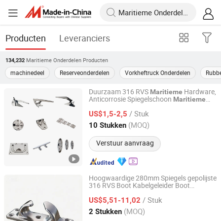
Producten
Leveranciers
Maritieme Onderdelen
Producten
134,232
machinedeel
Reserveonderdelen
Vorkheftruck Onderdelen
Rubbe
Duurzaam 316 RVS
Hardware,
Maritieme
Anticorrosie Spiegelschoon
Maritieme
Qingdao Youhao Metal Products Co., Ltd.
Reserve
Bootaccessoires voor
onderdelen
/ Stuk
Boot, Jacht, Zeilboot en Vissersvaartuig
US$1,5-2,5
Shandong, China
Sinds 2026
(MOQ)
10 Stukken
Verstuur aanvraag
Hoogwaardige 280mm Spiegels gepolijste
316 RVS Boot Kabelgeleider Boot
Qingdao Youhao Metal Products Co., Ltd.
Fairlead Boog Chock Dek
Maritieme
/ Stuk
Jacht Hardware Visserij Vaartuig
US$5,51-11,02
Maritieme
Onderdelen
Shandong, China
Sinds 2026
(MOQ)
2 Stukken