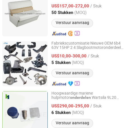
/ Stuk
US$157,00-272,00
Fujian, China
Sinds 2019
(MOQ)
50 Stukken
Verstuur aanvraag
Fabriekscustomisatie Nieuwe OEM 6b4
63V 15HP 2 4 Slagbootmotoronderdeel
Ningbo Dofan Machinery Technology Co., Ltd.
Vissersschip Mariene Diesel
/ Stuk
Benzinemotor Buitenboordmotor
US$10,00-300,00
Reserveonderdeel voor YAMAHA
Zhejiang, China
Sinds 2025
(MOQ)
5 Stukken
Verstuur aanvraag
Hoogwaardige mariene
hulpmotor
Wartsila 9L20
onderdelen
Qinhuangdao Hy Marine Machinery Equipment Co., Ltd
nozzle 167020 mariene
/ Stuk
dieselmotor
US$290,00-295,00
onderdelen
Hebei, China
Sinds 2022
(MOQ)
6 Stukken
Verstuur aanvraag