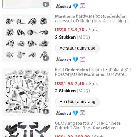
hardware boot
Maritieme
onderdelen
accessoire D lift ring bootdeur sluiting
Qingdao Alastin Outdoor Products Co., Ltd.
roestvrij staal spiegel gepolijst luik sluiting
/ Stuk
vloer gesp draaihaak sluiting boot draai
US$8,15-9,78
slot
Shandong, China
Sinds 2023
(MOQ)
2 Stukken
Verstuur aanvraag
Boot
Product Fabrikant 316
Onderdelen
Roestvrijstalen
Hardware
Maritieme
Qingdao Alastin Outdoor Products Co., Ltd.
Kajak Jacht Touw Mooring Cleat
/ Stuk
Accessoire Boot Accessoires voor Boot
US$1,95-2,45
Shandong, China
Sinds 2023
(MOQ)
2 Stukken
Verstuur aanvraag
OEM Aangepast 9.8 15HP Chinese
Fabriek 2 Slag Boot
Onderdelen
Ningbo Dofan Machinery Technology Co., Ltd.
Visserschip Mariene Diesel Benzine Motor
/ Stuk