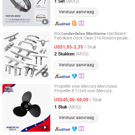
Hunan, China
Sinds 2025
(MOQ)
1 Set
Verstuur aanvraag
Boot
Hardware
onderdelen
Maritieme
Fabrikant Dock Cleat 316 Roestvrijstalen
Qingdao Alastin Outdoor Products Co., Ltd.
Mooring Touw Cleat Opklapbare
/ Stuk
Vouwboot Cleat
US$1,85-2,35
Shandong, China
Sinds 2023
(MOQ)
2 Stukken
Verstuur aanvraag
Propeller voor Mercury Mercruiser
Propeller 8 1/2x9 voor Mercury
Yarwor (Dalian)Marine Equipment Co.,Ltd.
Buitenboordmotor
8HP
Onderdelen
/ Stuk
9.8HP Aluminium 12 Tand OEM 48-
US$45,00-50,00
828156A13 8.5x9 Marine Boot
Liaoning, China
Sinds 2024
(MOQ)
1 Stuk
Verstuur aanvraag