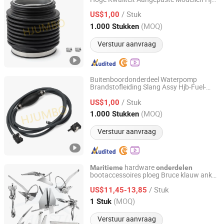
Taizhou Hjumbo Machinery Co. Ltd.
6572 86840A3/A5
/ Stuk
US$1,00
Zhejiang, China
Sinds 2024
(MOQ)
1.000 Stukken
Verstuur aanvraag
Buitenboordonderdeel Waterpomp
Brandstofleiding Slang Assy Hjb-Fuel-
Taizhou Hjumbo Machinery Co. Ltd.
6mm
Maritieme
Onderdelen
/ Stuk
US$1,00
Zhejiang, China
Sinds 2024
(MOQ)
1.000 Stukken
Verstuur aanvraag
hardware
Maritieme
onderdelen
bootaccessoires ploeg Bruce klauw anker
Qingdao Alastin Outdoor Products Co., Ltd.
Delta Danforth fluke kleine opvouwbare
/ Stuk
grapnel bootanker 316 roestvrijstalen
US$11,45-13,85
maritiem bootanker
Shandong, China
Sinds 2023
(MOQ)
1 Stuk
Verstuur aanvraag