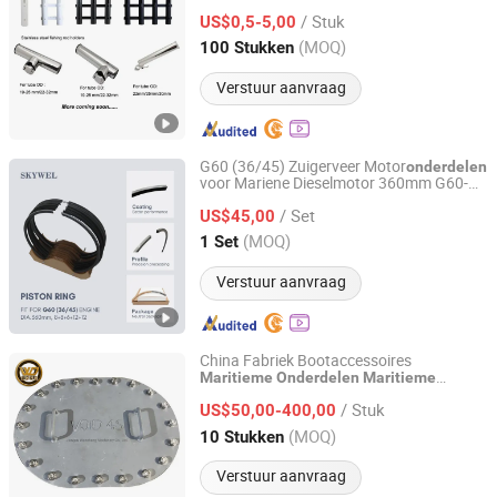
roestvrijstalen
hardware voor
maritieme
/ Stuk
boot schip jachtaccessoires
US$0,5-5,00
Shandong, China
Sinds 2020
(MOQ)
100 Stukken
Verstuur aanvraag
G60 (36/45) Zuigerveer Motor
onderdelen
voor Mariene Dieselmotor 360mm G60-
SKYWEL MACHINERY CO., LTD.
210010 G60-210008 G60-2102 G60-
/ Set
21010
US$45,00
Hunan, China
Sinds 2025
(MOQ)
1 Set
Verstuur aanvraag
China Fabriek Bootaccessoires
Maritieme
Onderdelen
Maritieme
Jiangsu Wancheng Machinery Co., Ltd.
Aluminium Manhole Deksel
/ Stuk
US$50,00-400,00
Jiangsu, China
Sinds 2020
(MOQ)
10 Stukken
Verstuur aanvraag