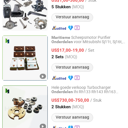
Buitenboordmotor voor Tahatsu Mariene
US$1,00-300,00
Onderdelen
Zhejiang, China
Sinds 2025
(MOQ)
5 Stukken
Verstuur aanvraag
Scheepsmotor Purifier
Maritieme
voor Mitsubishi Sj11t, Sj16t,
Onderdelen
Qinhuangdao Hy Marine Machinery Equipment Co., Ltd
Sj20t, Sj30t
/ Set
US$17,00-19,00
Hebei, China
Sinds 2022
(MOQ)
2 Sets
Verstuur aanvraag
Hele goede verkoop Turbocharger
Ihi Rh133 Rh143 Rh163
Onderdelen
Qinhuangdao Hy Marine Machinery Equipment Co., Ltd
Rh183 Reparatieset
Onderdelen
/ Stuk
Scheepvaart Reserve
US$730,00-750,00
onderdelen
Hebei, China
Sinds 2022
(MOQ)
2 Stukken
Verstuur aanvraag