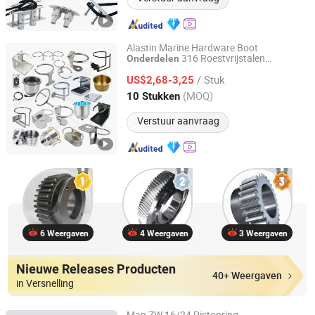
Alastin Marine Hardware Boot
316 Roestvrijstalen
Onderdelen
Qingdao Alastin Outdoor Products Co., Ltd.
Bekerhouder Flesstand Yacht Vouwbare
/ Stuk
Drinkhouder Boot Bekerhouder
US$2,68-3,25
Shandong, China
Sinds 2023
(MOQ)
10 Stukken
Verstuur aanvraag
6 Weergaven
4 Weergaven
3 Weergaven
Nieuwe Releases Producten
40+ Weergaven
in Versnelling