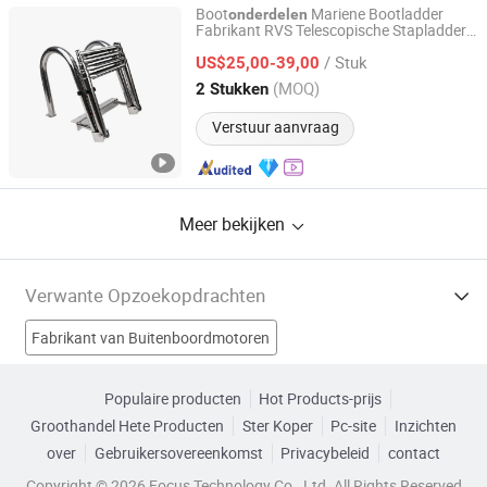
Boot
Mariene Bootladder
onderdelen
Fabrikant RVS Telescopische Stapladder
Qingdao Alastin Outdoor Products Co., Ltd.
Inklapbare Instapladder Vouwbare
/ Stuk
Bootladder met Handgreep
US$25,00-39,00
Shandong, China
Sinds 2023
(MOQ)
2 Stukken
Verstuur aanvraag
Meer bekijken
Verwante Opzoekopdrachten
Fabrikant van Buitenboordmotoren
Fabrikant van Draaide Onderdelen
Populaire producten
Hot Products-prijs
Groothandel Hete Producten
Ster Koper
Pc-site
Inzichten
Fabrikant van marinemotor
over
Gebruikersovereenkomst
Privacybeleid
contact
Fabrikant van Maritieme Hardware
Bootmotor Fabrieken
Copyright © 2026 Focus Technology Co., Ltd. All Rights Reserved