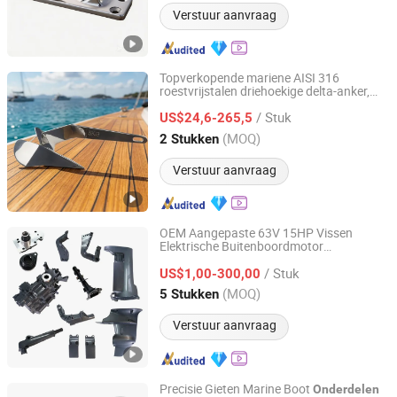
Verstuur aanvraag
Topverkopende mariene AISI 316
roestvrijstalen driehoekige delta-anker,
Qingdao Youhao Metal Products Co., Ltd.
spiegelgepolijst, corrosiebestendig, hoge
/ Stuk
houdkracht, mooringanker hardware
US$24,6-265,5
voor jacht
onderdelen
Shandong, China
Sinds 2026
(MOQ)
2 Stukken
Verstuur aanvraag
OEM Aangepaste 63V 15HP Vissen
Elektrische Buitenboordmotor
Ningbo Dofan Machinery Technology Co., Ltd.
2 4 Slag
Motor
Onderdelen
Onderdelen
/ Stuk
Buitenboordboot Motor Groothandel
US$1,00-300,00
Reserve
voor
Maritieme
onderdelen
Zhejiang, China
Sinds 2025
(MOQ)
5 Stukken
YAMAHA
Verstuur aanvraag
Precisie Gieten Marine Boot
Onderdelen