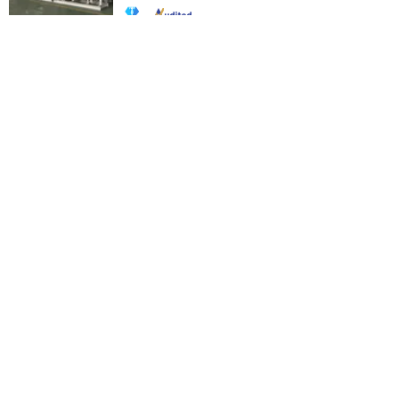
Contacteer de Leverancier
Goede Kwaliteit Draagbare Zuurstof Analyzer
Medische Apparatuur (THR-OA01)
US$250,00-500,00
/ Piece
MOQ:
1 Piece
Contacteer de Leverancier
Professionele zuurstoffacialmachine
waterdermabrasie vacuüm ...
US$510,00-610,00
/ Piece
MOQ:
1 Piece
Contacteer de Leverancier