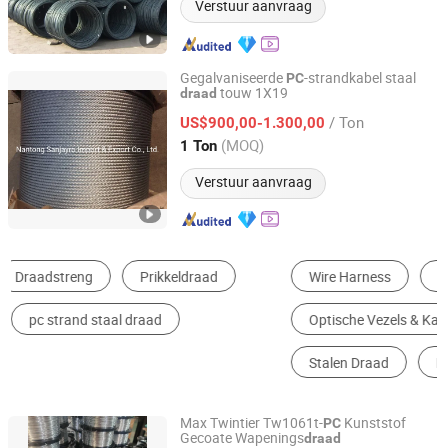
Verstuur aanvraag
Gegalvaniseerde
-strandkabel staal
PC
touw 1X19
draad
Nantong Sanjayro Import & Export Co., Ltd.
/ Ton
US$900,00-1.300,00
Jiangsu, China
Sinds 2017
(MOQ)
1 Ton
Verstuur aanvraag
Wire Harness
Draad & Kabel
Optische Vezels & Kabel
Staaldraadkabel (afstellen)
Stalen Draad
Kabel Assemblage
Max Twintier Tw1061t-
Kunststof
PC
Gecoate Wapenings
draad
Anping Chunsheng Hardware Mesh Co., Ltd.