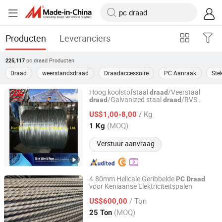
Producten
Leveranciers
pc draad
Producten
225,117
Draad
weerstandsdraad
Draadaccessoire
PC Aanraak
Ste
Hoog koolstofstaal
/Veerstaal
draad
/Galvanized staal
/RVS
draad
draad
Nantong Lili Autoparts Co., Ltd.
veer
/Staal
/
draad
draad
PC
draad
/ Kg
US$1,00-8,00
Jiangsu, China
Sinds 2007
(MOQ)
1 Kg
Verstuur aanvraag
4.80mm Helicale Geribbelde
PC
Draad
voor Keniaanse Elektriciteitspalen
Tianjin Qiangbang Industrial Co., Ltd.
/ Ton
US$600,00
Tianjin, China
Sinds 2011
(MOQ)
25 Ton