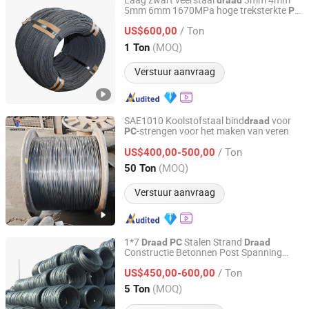
Laag zwart veerstaal
3mm 4mm
draad
5mm 6mm 1670MPa hoge treksterkte
PC
Jiangsu Shenwang Group Wire Rope Co., Ltd
koolstofstaal
draad
/ Ton
US$600,00
Jiangsu, China
Sinds 2023
(MOQ)
1 Ton
Verstuur aanvraag
SAE1010 Koolstofstaal bind
voor
draad
-strengen voor het maken van veren
PC
Shanghai Hongxianghui Steel Manufacturing Co., Ltd.
/ Ton
US$400,00-500,00
Shanghai, China
Sinds 2025
(MOQ)
50 Ton
Verstuur aanvraag
1*7
Stalen Strand
Draad
PC
Draad
Constructie Betonnen Post Spanning
Hongye Steel (Shandong) Co., Ltd.
Stalen Kabel 12.9mm Prestress Tendons
/ Ton
Ongebonden
US$450,00-600,00
Shandong, China
Sinds 2023
(MOQ)
5 Ton