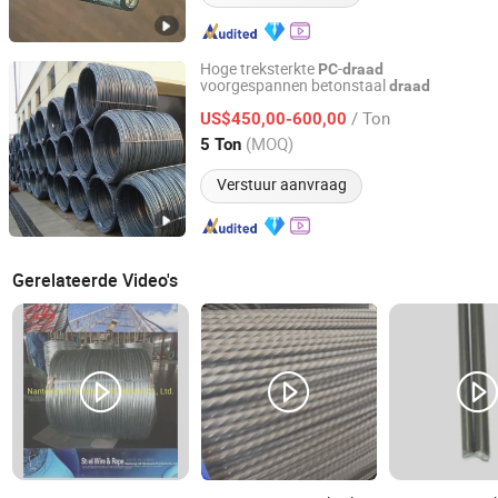
Hoge treksterkte
-
PC
draad
voorgespannen betonstaal
draad
Hongye Steel (Shandong) Co., Ltd.
/ Ton
US$450,00-600,00
Shandong, China
Sinds 2023
(MOQ)
5 Ton
Verstuur aanvraag
Gerelateerde Video's