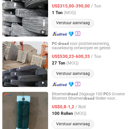
/ Ton
US$315,00-390,00
Guangdong, China
Sinds 2026
(MOQ)
1 Ton
Verstuur aanvraag
-
voor posttensionering,
PC
draad
nauwkeurig ontworpen en getest
Tianjin Wasungen Metal Products Co., Ltd.
/ Ton
US$530,23-600,33
Tianjin, China
Sinds 2024
(MOQ)
27 Ton
Verstuur aanvraag
Bloemen
26gauge 100
S Groene
draad
PC
Bloemist Bloemen
Stelen voor
draad
Hebei GaoYuan Wire Mesh Products Co.,Ltd
Ambachten Kransmaken
/ Roll
US$0,8-1,2
Hebei, China
Sinds 2020
(MOQ)
100 Rollen
Verstuur aanvraag