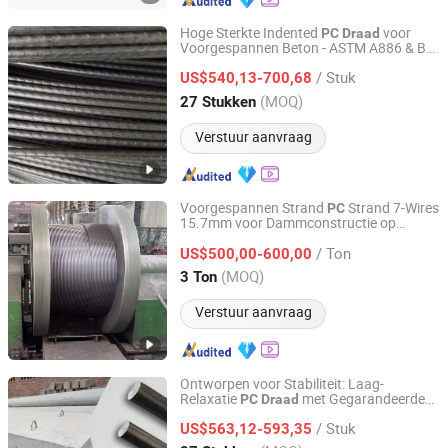
Hoge Sterkte Indented
voor
PC
Draad
Voorgespannen Beton - ASTM A886 & BS
Tianjin Wasungen Metal Products Co., Ltd.
5896 Norm
/ Stuk
US$540,13-700,68
Tianjin, China
Sinds 2024
(MOQ)
27 Stukken
Verstuur aanvraag
Voorgespannen Strand
Strand 7-Wires
PC
15.7mm voor Dammconstructie op
Yuanxian High Tech Materials Trading (Tianjin) Co., Ltd.
Voorraad
/ Ton
US$500,00-600,00
Tianjin, China
Sinds 2023
(MOQ)
3 Ton
Verstuur aanvraag
Ontworpen voor Stabiliteit: Laag-
Relaxatie
met Gegarandeerde
PC
Draad
Tianjin Wasungen Metal Products Co., Ltd.
Prestaties
/ Stuk
US$563,12-593,35