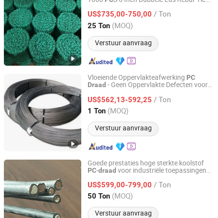
ANPING COUNTY HUAXING WIRE MESH CO., LTD.
Constructie Fencing Tie
Rol voor
Draad
/ Ton
Baling
US$735,00-750,00
Draad
Hebei, China
Sinds 2026
(MOQ)
25 Ton
Verstuur aanvraag
Vloeiende Oppervlakteafwerking
PC
- Geen Oppervlakte Defecten voor
Draad
Tianjin Wasungen Metal Products Co., Ltd.
Consistente Kwaliteit
/ Ton
US$562,13-592,25
Tianjin, China
Sinds 2024
(MOQ)
1 Ton
Verstuur aanvraag
Goede prestaties hoge sterkte koolstof
-
voor industriële toepassingen
PC
draad
Yuanxian High Tech Materials Trading (Tianjin) Co., Ltd.
voorgespannen staal
draad
/ Ton
US$599,00-799,00
Tianjin, China
Sinds 2023
(MOQ)
50 Ton
Verstuur aanvraag