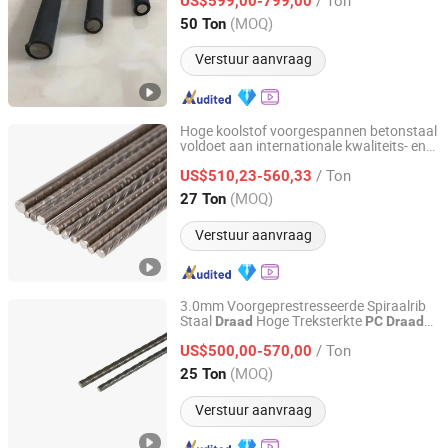
US$599,00-799,00
Tianjin, China
Sinds 2023
(MOQ)
50 Ton
Verstuur aanvraag
Hoge koolstof voorgespannen betonstaal
voldoet aan internationale kwaliteits- en
Tianjin Wasungen Metal Products Co., Ltd.
veiligheidsnormen
/ Ton
US$510,23-560,33
Tianjin, China
Sinds 2024
(MOQ)
27 Ton
Verstuur aanvraag
3.0mm Voorgeprestresseerde Spiraalrib
Staal
Hoge Treksterkte
Draad
PC
Draad
Yuanxian High Tech Materials Trading (Tianjin) Co., Ltd.
Product
/ Ton
US$500,00-570,00
Tianjin, China
Sinds 2023
(MOQ)
25 Ton
Verstuur aanvraag