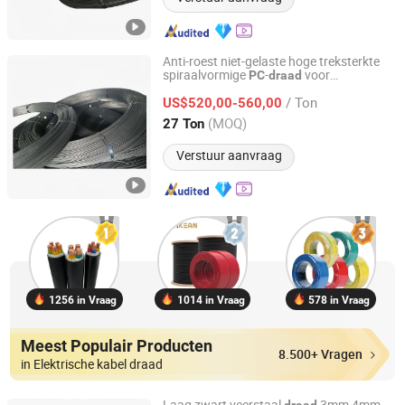
Anti-roest niet-gelaste hoge treksterkte
spiraalvormige
-
voor
PC
draad
Tianjin Wasungen Metal Products Co., Ltd.
spoorwegen
/ Ton
US$520,00-560,00
Tianjin, China
Sinds 2024
(MOQ)
27 Ton
Verstuur aanvraag
1256 in Vraag
1014 in Vraag
578 in Vraag
Meest Populair Producten
8.500+ Vragen
in Elektrische kabel draad