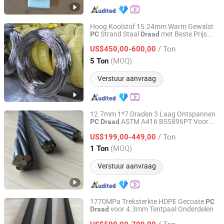
Hoog Koolstof 15.24mm Warm Gewalst
Strand Staal
met Beste Prijs
PC
Draad
Hongye Steel (Shandong) Co., Ltd.
voor Constructies
/ Ton
US$450,00-600,00
Shandong, China
Sinds 2023
(MOQ)
5 Ton
Verstuur aanvraag
12.7mm 1*7 Draden 3 Laag Ontspannen
ASTM A416 BS5896PT Voor
PC
Draad
Shandong Zhuosheng Steel Limited
Geprefabriceerd Beton Staal
voor
Draad
/ Ton
Structuur
US$199,00-449,00
PC
Draad
Shandong, China
Sinds 2022
(MOQ)
1 Ton
Verstuur aanvraag
1770MPa Treksterkte HDPE Gecoate
PC
voor 4.3mm Tentpaal Onderdelen
Draad
Yuanxian High Tech Materials Trading (Tianjin) Co., Ltd.
/ Ton