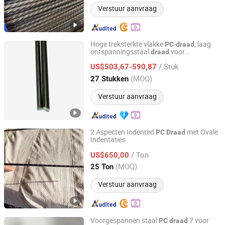
Verstuur aanvraag
Hoge treksterkte vlakke
-
, laag
PC
draad
ontspanningsstaal
voor
draad
Tianjin Wasungen Metal Products Co., Ltd.
spoorwegslapers en gedraaide palen
/ Stuk
US$503,67-590,87
Tianjin, China
Sinds 2024
(MOQ)
27 Stukken
Verstuur aanvraag
2 Aspecten Indented
met Ovale
PC
Draad
Indentaties
Tianjin Qiangbang Industrial Co., Ltd.
/ Ton
US$650,00
Tianjin, China
Sinds 2011
(MOQ)
25 Ton
Verstuur aanvraag
Voorgespannen staal
7 voor
PC
draad