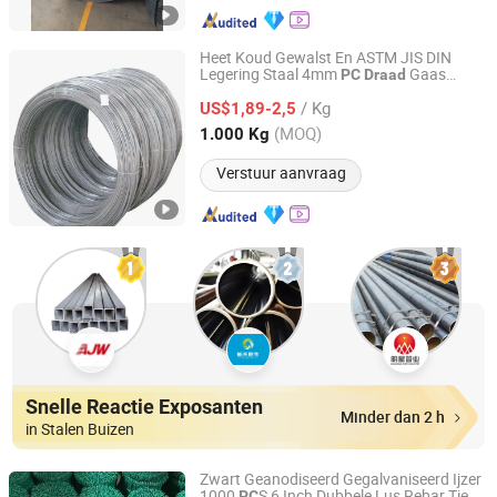
Heet Koud Gewalst En ASTM JIS DIN
Legering Staal 4mm
Gaas
PC
Draad
Jiangsu Botejia Special Steel Co., Ltd.
Stang Prijs Staal Spoel
Touw
Draad
/ Kg
Stangen Coils
US$1,89-2,5
Jiangsu, China
Sinds 2025
(MOQ)
1.000 Kg
Verstuur aanvraag
Snelle Reactie Exposanten
Minder dan 2 h
in Stalen Buizen
Zwart Geanodiseerd Gegalvaniseerd Ijzer
1000
S 6 Inch Dubbele Lus Rebar Tie
PC