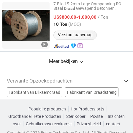
7-Filo 15.2mm Lage Ontspanning
PC
Staal
Gewapend Betonnen
Draad
ZHEJIANG WANSHENG YUNHE STEEL CABLE CO., LTD.
Voorgespannen Strand
/ Ton
US$800,00-1.000,00
Zhejiang, China
Sinds 2017
(MOQ)
10 Ton
Verstuur aanvraag
Meer bekijken
Verwante Opzoekopdrachten
Fabrikant van Bliksemdraad
Fabrikant van Draadstreng
Fabrikant van Prikkeldraad
Fabrikant van pc strand draad
Populaire producten
Hot Products-prijs
Groothandel Hete Producten
Ster Koper
Pc-site
Inzichten
pc strand staal draad Fabrieken
gewone pc draad Fabrieken
over
Gebruikersovereenkomst
Privacybeleid
contact
gewone ronde pc-draad Fabrieken
Copyright © 2026 Focus Technology Co., Ltd. All Rights Reserved