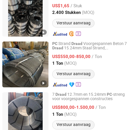
/ Stuk
US$1,65
Hebei, China
Sinds 2009
(MOQ)
2.400 Stukken
Verstuur aanvraag
Strand
Voorgespannen Beton 7
PC
Draad
15.24mm Staal Strand,
Draad
TIANJIN HUAYUAN TIMES METAL PRODUCTS CO., LTD.
Bouwmateriaal
/ Ton
US$550,00-850,00
Tianjin, China
Sinds 2024
(MOQ)
1 Ton
Verstuur aanvraag
7
12.7mm en 15.24mm
-streng
Draad
PC
voor voorgespannen constructies
ZHEJIANG WANSHENG YUNHE STEEL CABLE CO., LTD.
/ Ton
US$800,00-1.500,00
Zhejiang, China
Sinds 2017
(MOQ)
1 Ton
Verstuur aanvraag