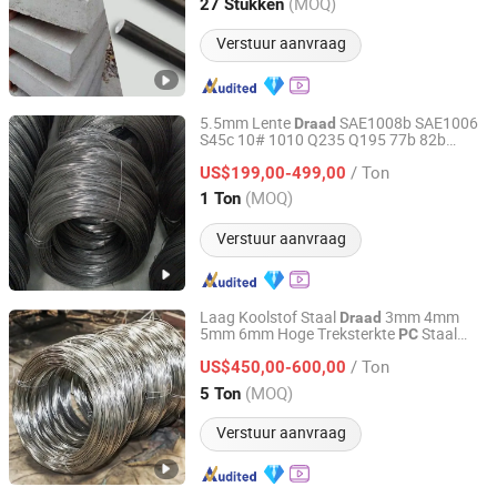
Tianjin, China
Sinds 2024
(MOQ)
27 Stukken
Verstuur aanvraag
5.5mm Lente
SAE1008b SAE1006
Draad
S45c 10# 1010 Q235 Q195 77b 82b
Tianjin Dingshengwang Steel Trade Co., Ltd.
Swrm Stkm11A Laag Koolstof Staal
/ Ton
Heet Gedompeld Gegalvaniseerd
US$199,00-499,00
Draad
Metaal Spijker
Staalstaaf in
Draad
Tianjin, China
Sinds 2018
(MOQ)
1 Ton
Spoelen
Verstuur aanvraag
Laag Koolstof Staal
3mm 4mm
Draad
5mm 6mm Hoge Treksterkte
Staal
PC
Hongye Steel (Shandong) Co., Ltd.
Voorgespannen Betonnen Staal
Draad
/ Ton
op Voorraad
US$450,00-600,00
Draad
Shandong, China
Sinds 2023
(MOQ)
5 Ton
Verstuur aanvraag