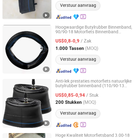
Verstuur aanvraag
Hoogwaardige Butylrubber Binnenband,
90/90-18 Motorfiets Binnenband
Qingdao Xinhaoshun Special Vehicle Co., Ltd
Duurzaam
/ Zak
US$0,8-0,9
Shandong, China
Sinds 2022
(MOQ)
1.000 Tassen
Verstuur aanvraag
Anti-lek prestaties motorfiets natuurlijke
butylrubber binnenband (110/90-13
Qingdao Hongxite Rubber and Plastic Co., Ltd.
130/60-13) Tr87 met CCC, DOT, E-MARK,
/ Stuk
Coc, Son Cap, SGS
US$0,85-0,94
Shandong, China
Sinds 2026
(MOQ)
200 Stukken
Verstuur aanvraag
Hoge Kwaliteit Motorfietsband 3.00-18