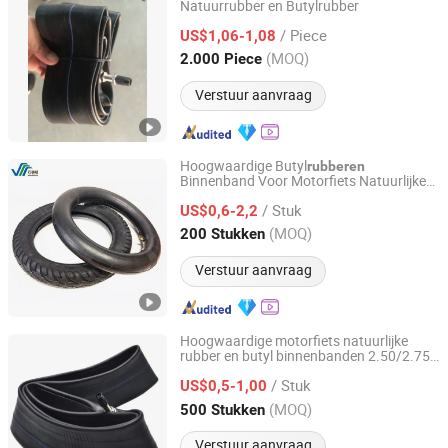
Natuurrubber en Butylrubber
Qingdao Zhengya Rubber Industrial Co., Ltd.
/ Piece
US$1,06-1,08
Shandong, China
Sinds 2023
(MOQ)
2.000 Piece
Verstuur aanvraag
Hoogwaardige Butyl
rubberen
Binnenband Voor Motorfiets Natuurlijke
QINGDAO WANSHISHUN SPECIAL VEHICLES CO.,LTD
Motorfiets Luchtkamer Fiets Motorfiets
/ Stuk
Kruiwagen Binnenband 2.50-17 3.00X18
US$0,6-2,2
2.75-19 3.00-21
Shandong, China
Sinds 2024
(MOQ)
200 Stukken
Verstuur aanvraag
Hoogwaardige motorfiets natuurlijke
rubber en butyl binnenbanden 2.50/2.75-
SHANDONG RUNTONG RUBBER CO., LTD.
17 3.00-17 3.75-12
/ Stuk
US$0,5-1,00
Shandong, China
Sinds 2012
(MOQ)
500 Stukken
Verstuur aanvraag