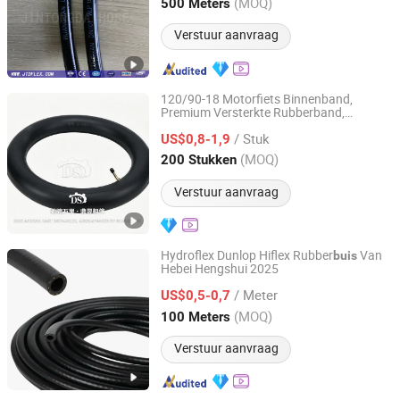
Shandong, China
Sinds 2024
(MOQ)
500 Meters
Verstuur aanvraag
120/90-18 Motorfiets Binnenband,
Premium Versterkte Rubberband,
Qingdao Dingsheng Yitong Industry and Trade Co., Ltd
Duurzaam Antiexplosie Langdurige
/ Stuk
Luchtbehoud Binnenband voor
US$0,8-1,9
Motorfiets
Shandong, China
Sinds 2026
(MOQ)
200 Stukken
Verstuur aanvraag
Hydroflex Dunlop Hiflex Rubber
Van
buis
Hebei Hengshui 2025
Hebei Changnuowei Machinery Co., Ltd
/ Meter
US$0,5-0,7
Hebei, China
Sinds 2025
(MOQ)
100 Meters
Verstuur aanvraag