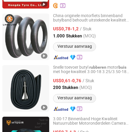
China originele motorfiets binnenband
butylband behoudt uitstekende kwaliteit
QINGDAO LAND LION INDUSTRY CO., LTD.
rubberband 3.00-17, 3.00-18, 2.50-17
/ Stuk
vrachtwagenband auto band
US$0,78-1,2
kruiwagenbanden
Shandong, China
Sinds 2017
(MOQ)
1.000 Stukken
Verstuur aanvraag
Snelle toevoer butyl
motor
rubberen
buis
met hoge kwaliteit 3.00-18 3.25/3.50-18,
Hebei Zhenghuang Tyre Co., Ltd.
4.10-18, 4.60-18
/ Stuk
US$0,61-0,76
Hebei, China
Sinds 2022
(MOQ)
200 Stukken
Verstuur aanvraag
3.00-17 Binnenband Hoge Kwaliteit
Natuurrubber Motoronderdelen Camera
Hangzhou Riji Technology Co., Ltd.
Ar Moto
/ Stuk