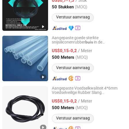
US$0,7-1,3
Zhejiang, China
Sinds 2021
(MOQ)
50 Stukken
Verstuur aanvraag
Aangepaste goede sterkte
snijsiliconenrubber
in de
buis
Shenzhen Hongweixin Technology Co., Ltd.
geneeskunde
/ Meter
US$0,15-0,2
Guangdong, China
Sinds 2022
(MOQ)
500 Meters
Verstuur aanvraag
Aangepaste Voedselkwaliteit 4*6mm
Voedselveilige Rubber Slang
Shenzhen Hongweixin Technology Co., Ltd.
Transparante Siliconen
Buis
/ Meter
US$0,15-0,2
Guangdong, China
Sinds 2022
(MOQ)
500 Meters
Verstuur aanvraag