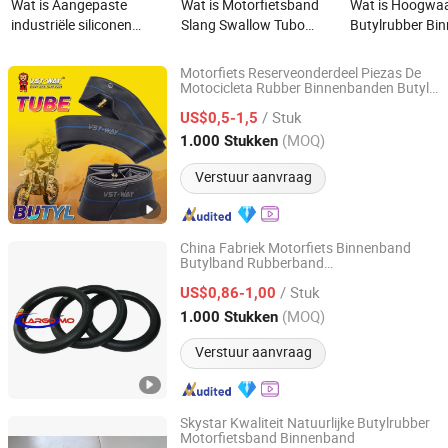
Wat is Aangepaste
Wat is Motorfietsband
Wat is Hoogwa
industriële siliconen
Slang Swallow Tubo
Butylrubber Bi
speciaal gevormde
Butyl Natuurrubber Slang
90/90-18 Motor
extrusietube,
Binnenband D
Motorfiets Reserveonderdeel Piezas De
hittebestendige rubberen
Motocicleta Rubber Binnenbanden Butyl
Qingdao Vanstone Industry Co., Ltd.
275-18 2.75-17 300-18 Camera Voor
profielafdichtstrip
/ Stuk
Moto Fietsband
US$0,5-1,5
Shandong, China
Sinds 2022
(MOQ)
1.000 Stukken
Verstuur aanvraag
China Fabriek Motorfiets Binnenband
Butylband Rubberband
QINGDAO LAND LION INDUSTRY CO., LTD.
Vrachtwagenband Auto-banden
/ Stuk
Kruiwagenbanden Fiets Binnenband en
US$0,86-1,00
Banden
Dekbanden Ventiel 700c
buis
Shandong, China
Sinds 2017
(MOQ)
1.000 Stukken
3.00-17
Verstuur aanvraag
Skystar Kwaliteit Natuurlijke Butylrubber
Motorfietsband Binnenband
Qingdao Maxtop Tools Co., Ltd.