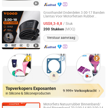
Groothandel Onderdelen 3.00-17 Banden
Llantas Voor Motorfietsen Rubber
Qingdao Vgood Tech Co., Ltd.
Motorfiets Motorbike Fiets Binnenband
/ Stuk
80/90-14 90/90-14 120/70-14 300-17
US$8,3-8,8
2.50-17 2.75-14 4.10-17
Shandong, China
Sinds 2026
(MOQ)
200 Stukken
Verstuur aanvraag
Topverkopers Exposanten
9.999+ Verkoopkracht
in Silicone & Siliconeproducten
Motorfiets Natuurrubber Binnenband/
Butyl Binnenband 70/100-14 80/100-14