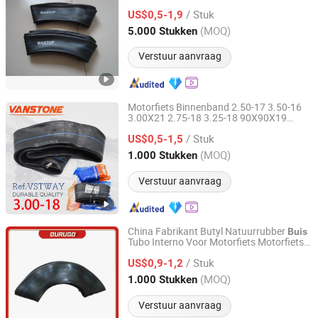
/ Stuk
US$0,5-1,9
Shandong, China
Sinds 2013
(MOQ)
5.000 Stukken
Verstuur aanvraag
Motorfiets Binnenband 2.50-17 3.50-16
3.00X21 2.75-18 3.25-18 90X90X19
Qingdao Vanstone Industry Co., Ltd.
110/90-16 300X10 Luchtkamer Butyl
buis
/ Stuk
(natuurrubber)
US$0,5-1,5
Shandong, China
Sinds 2022
(MOQ)
1.000 Stukken
Verstuur aanvraag
China Fabrikant Butyl Natuurrubber
Buis
Tubo Interno Voor Motorfiets Motorfiets
Hongda Tyre Co., Ltd.
Luchtkamer Motorfiets Binnenband met
/ Stuk
ECE 4.10/4.60-18 300-18
US$0,9-1,2
Shandong, China
Sinds 2016
(MOQ)
1.000 Stukken
Verstuur aanvraag