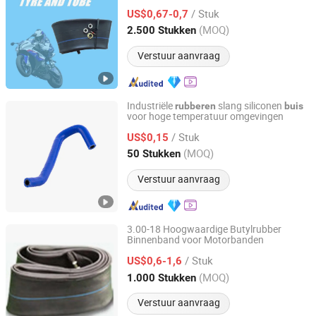
(2.25-17 2.50-17 3.00-17 2.75-17)
/ Stuk
US$0,67-0,7
Shandong, China
Sinds 2016
(MOQ)
2.500 Stukken
Verstuur aanvraag
Industriële
slang siliconen
rubberen
buis
voor hoge temperatuur omgevingen
Jiangyin No. 2 Rubber Products Factory Co., Ltd
/ Stuk
US$0,15
Jiangsu, China
Sinds 2025
(MOQ)
50 Stukken
Verstuur aanvraag
3.00-18 Hoogwaardige Butylrubber
Binnenband voor Motorbanden
Shandong Bonner Tire Co., Ltd
/ Stuk
US$0,6-1,6
Shandong, China
Sinds 2019
(MOQ)
1.000 Stukken
Verstuur aanvraag