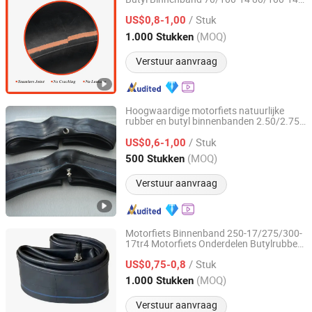
HILISTONE TYRE (QINGDAO) CO., LTD
90/100-14 110/80-14
/ Stuk
US$0,8-1,00
Shandong, China
Sinds 2012
(MOQ)
1.000 Stukken
Verstuur aanvraag
Hoogwaardige motorfiets natuurlijke
rubber en butyl binnenbanden 2.50/2.75-
SHANDONG RUNTONG RUBBER CO., LTD.
17 3.00-17
/ Stuk
US$0,6-1,00
Shandong, China
Sinds 2012
(MOQ)
500 Stukken
Verstuur aanvraag
Motorfiets Binnenband 250-17/275/300-
17tr4 Motorfiets Onderdelen Butylrubber
Pingxiang County Gangjin Bicycle Co., Ltd
Band
/ Stuk
US$0,75-0,8
Hebei, China
Sinds 2025
(MOQ)
1.000 Stukken
Verstuur aanvraag