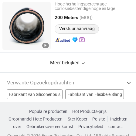
Hoge herhalingspercentage
corrosiebestendige hoge en lage
Qingdao Hyrotech Rubber & Plastic Products Co., Ltd.
temperatuur
voor
rubberen
buis
(MOQ)
olietransport
200 Meters
Shandong, China
Sinds 2013
Verstuur aanvraag
Meer bekijken
Verwante Opzoekopdrachten
Fabrikant van Siliconenbuis
Fabrikant van Flexibele Slang
Fabrikant van Motorbandtube
Populaire producten
Hot Products-prijs
Groothandel Hete Producten
Ster Koper
Pc-site
Inzichten
Fabrikant van Rubberen Bandenbuis
over
Gebruikersovereenkomst
Privacybeleid
contact
Natuurlijke rubberbuis Fabrieken
Copyright © 2026 Focus Technology Co., Ltd. All Rights Reserved