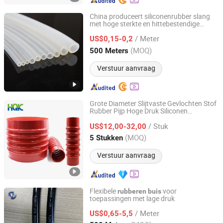
China produceert siliconenrubber slang
met hoge sterkte en hittebestendige
Shenzhen Hongweixin Technology Co., Ltd.
siliconen
buis
/ Meter
US$0,15-0,2
Guangdong, China
Sinds 2022
(MOQ)
500 Meters
Verstuur aanvraag
Grote Diameter Slijtvaste Gevlochten Stof
Rubber Pijp Hoge Druk Siliconen
Dongguan Huaqi Sealing Co., Ltd.
Gevlochten
Buis
/ Stuk
US$12,00-32,00
Guangdong, China
Sinds 2024
(MOQ)
5 Stukken
Verstuur aanvraag
Flexibele
voor
rubberen
buis
toepassingen met lage druk
Juye Jintongda Pipe Industry Co., Ltd
/ Meter
US$0,65-5,5