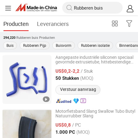
Producten
Leveranciers
Rubberen buis
Producten
294,220
Buis
Rubberen Pijp
Buisvorm
Rubberen isolatie
Binnenban
Aangepaste industriële siliconen speciaal
gevormde extrusietube, hittebestendige
Qinghe County Luotai Auto Parts Co., Ltd.
profielafdichtstrip
rubberen
/ Stuk
US$0,2-2,2
Hebei, China
Sinds 2026
(MOQ)
50 Stukken
Verstuur aanvraag
Motorfietsband Slang Swallow Tubo Butyl
Natuurrubber Slang
Qingdao Xinhaoshun Special Vehicle Co., Ltd
/ PC
US$0,8
Shandong, China
Sinds 2022
(MOQ)
1.000 PC