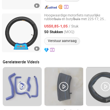
Hoogwaardige motorfiets natuurlijke
rubber
en butyl
met 225-17, 250-
buis
buis
DOUBLE CAMEL INDUSTRY CO., LIMITED
17, 275-17, 300-18, 400-8, 500-12
/ Stuk
US$0,85-1,05
Shandong, China
Sinds 2019
(MOQ)
50 Stukken
Verstuur aanvraag
Gerelateerde Video's