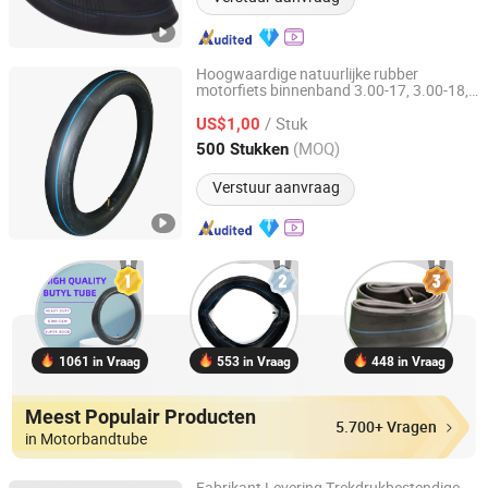
Hoogwaardige natuurlijke rubber
motorfiets binnenband 3.00-17, 3.00-18,
SHANDONG RUNTONG RUBBER CO., LTD.
enz
/ Stuk
US$1,00
Shandong, China
Sinds 2012
(MOQ)
500 Stukken
Verstuur aanvraag
1061 in Vraag
553 in Vraag
448 in Vraag
Meest Populair Producten
5.700+ Vragen
in Motorbandtube