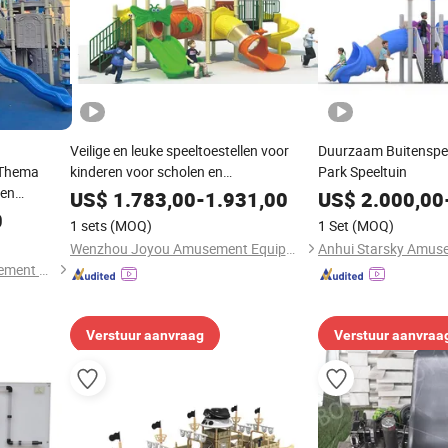
Veilige en leuke speeltoestellen voor
Duurzaam Buitenspe
 Thema
kinderen voor scholen en
Park Speeltuin
ten
gemeenschappen
US$
1.783,00
-
1.931,00
US$
2.000,00
Glijbaan
0
1 sets
(MOQ)
1 Set
(MOQ)
Wenzhou Joyou Amusement Equipment Co., Ltd.
Guangzhou Funcastle Amusement Equipment Co., Ltd
Verstuur aanvraag
Verstuur aanvraa