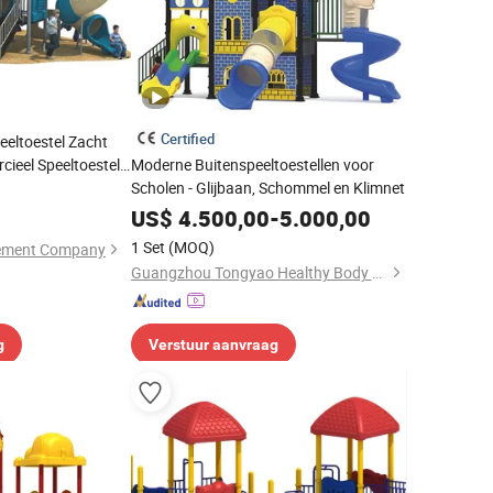
Certified
eeltoestel Zacht
cieel Speeltoestel
Moderne Buitenspeeltoestellen voor
ool
Scholen - Glijbaan, Schommel en Klimnet
US$
4.500,00
-
5.000,00
1 Set
(MOQ)
ement Company
Guangzhou Tongyao Healthy Body Equipment Co., Ltd.
g
Verstuur aanvraag