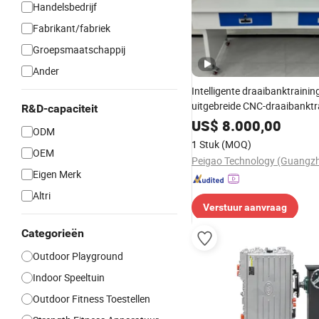
Handelsbedrijf
Fabrikant/fabriek
Groepsmaatschappij
Ander
Intelligente draaibanktrainin
uitgebreide CNC-draaibanktr
R&D-capaciteit
werkbank, onderwijs laborat
US$
8.000,00
ODM
schoolapparatuur technologi
1 Stuk
(MOQ)
beroepsopleiding
OEM
Eigen Merk
Altri
Verstuur aanvraag
Categorieën
Outdoor Playground
Indoor Speeltuin
Outdoor Fitness Toestellen