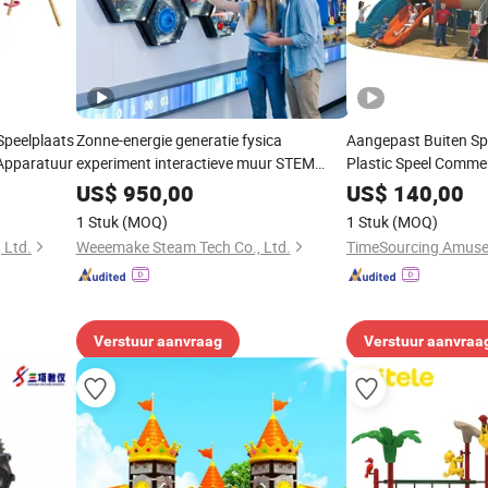
Speelplaats
Zonne-energie generatie fysica
Aangepast Buiten Sp
 Apparatuur
experiment interactieve muur STEM
Plastic Speel Commer
leren educatieve AI doos voor school lab
voor Kinderen en Sch
US$
950,00
US$
140,00
apparatuur
1 Stuk
(MOQ)
1 Stuk
(MOQ)
 Ltd.
Weeemake Steam Tech Co., Ltd.
TimeSourcing Amus
Verstuur aanvraag
Verstuur aanvraa