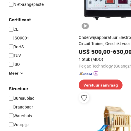
Niet-aangepaste
Certificaat
CE
Onderwijsapparatuur Elektr
ISO9001
Circuit Trainer, Geschikt voor
RoHS
Beroepsscholen of Universite
US$
500,00
-
630,0
TUV
1 Stuk
(MOQ)
ISO
Meer
Verstuur aanvraag
Structuur
Bureaublad
Draagbaar
Waterbuis
Vuurpijp