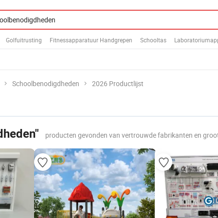
Golfuitrusting
Fitnessapparatuur Handgrepen
Schooltas
Laboratoriumap
Schoolbenodigdheden
2026 Productlijst
dheden"
producten gevonden van vertrouwde fabrikanten en groo