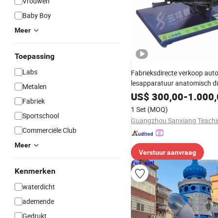
Vrouwen
Baby Boy
Meer
Toepassing
Labs
Fabrieksdirecte verkoop aut
lesapparatuur anatomisch dif
Metalen
lesmodel voor schoollaborat
US$
300,00
-
1.000
Fabriek
1 Set
(MOQ)
Sportschool
Commerciële Club
Meer
Verstuur aanvraag
Kenmerken
waterdicht
ademende
Gedrukt