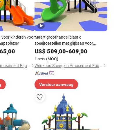
n voor kinderen voor
Maart groothandel plastic
apsplezier
speeltoestellen met glijbaan voor
kinderen buiten schommelset voor
65,00
US$
509,00
-
609,00
parken, scholen en tuinen, directe
1 sets
(MOQ)
fabrikant uit China
Wenzhou Shengxin Amusement Equipment Co., Ltd.
Wenzhou Shengxin Amusement Equipment Co., Ltd.
g
Verstuur aanvraag