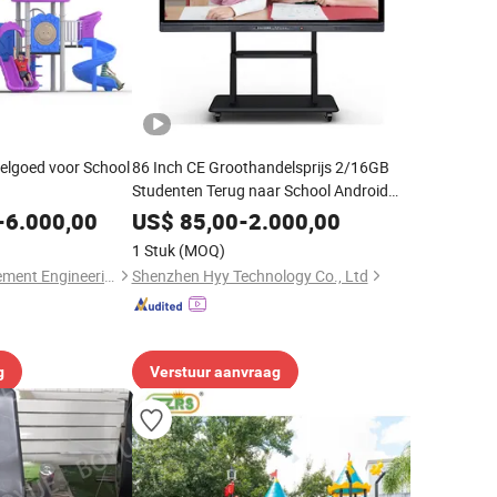
elgoed voor School
86 Inch CE Groothandelsprijs 2/16GB
Studenten Terug naar School Android
Windows Linux Capacitive Resistieve
-
6.000,00
US$
85,00
-
2.000,00
Pcap Touchscreen IPS Paneel
1 Stuk
(MOQ)
Mechatronica Opleidingsapparatuur
Anhui Starsky Amusement Engineering Technology Co., Ltd
Shenzhen Hyy Technology Co., Ltd
g
Verstuur aanvraag