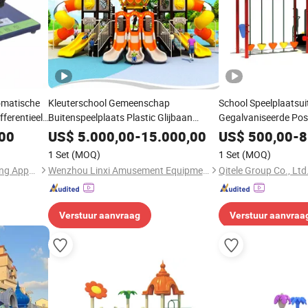
omatische
Kleuterschool Gemeenschap
School Speelplaatsu
ferentieel
Buitenspeelplaats Plastic Glijbaan
Gegalvaniseerde Pos
orium
Attractiepark Apparatuur
,00
US$
5.000,00
-
15.000,00
US$
500,00
-
8
1 Set
(MOQ)
1 Set
(MOQ)
Guangzhou Sanxiang Teaching Apparatus Co., Ltd.
Wenzhou Linxi Amusement Equipment Co., Ltd.
Qitele Group Co., Ltd
Verstuur aanvraag
Verstuur aanvraa