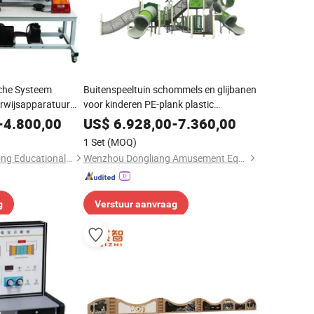
sche Systeem
Buitenspeeltuin schommels en glijbanen
rwijsapparatuur
voor kinderen PE-plank plastic
ngsapparatuur voor
speelgoed voor scholen en parken
-
4.800,00
US$
6.928,00
-
7.360,00
amusementsapparatuur voor kinderen
1 Set
(MOQ)
resorts
Guangzhou Guangtong Educational Equipment Co., Ltd.
Wenzhou Dongliang Amusement Equipment Co., Ltd
g
Verstuur aanvraag