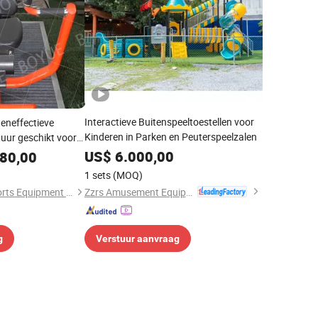
Interactieve Buitenspeeltoestellen voor
teneffectieve
Kinderen in Parken en Peuterspeelzalen
uur geschikt voor
n, gemeenschappen
US$
6.000,00
80,00
1 sets
(MOQ)
Zzrs Amusement Equipment Co., Ltd.
Shandong Boyue Sports Equipment Co., Ltd.
g
Verstuur aanvraag