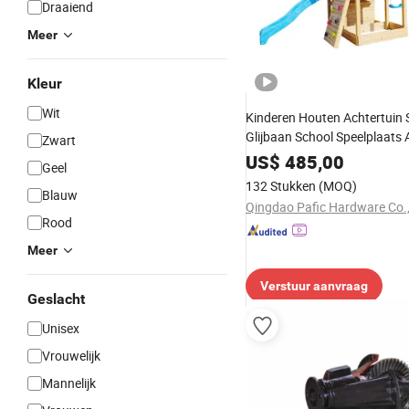
Draaiend
Meer
Kleur
Wit
Kinderen Houten Achtertuin 
Glijbaan School Speelplaats
Zwart
US$
485,00
Geel
132 Stukken
(MOQ)
Blauw
Qingdao Pafic Hardware Co.,
Rood
Meer
Verstuur aanvraag
Geslacht
Unisex
Vrouwelijk
Mannelijk