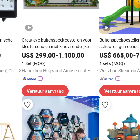
onische
Creatieve buitenspeeltoestellen voor
Buitenspeeltoestelle
kleuterscholen met kindvriendelijke
school en gemeensch
iten
glijbaan voor de tuin
0
US$
299,00
-
1.100,00
US$
665,00
-
7
1 Set
(MOQ)
1 sets
(MOQ)
Peigao Technology (Guangzhou) Co., Ltd.
Hangzhou Hogwood Amusement Equipment Co., Ltd.
Verstuur aanvraag
Verstuur aanvraa