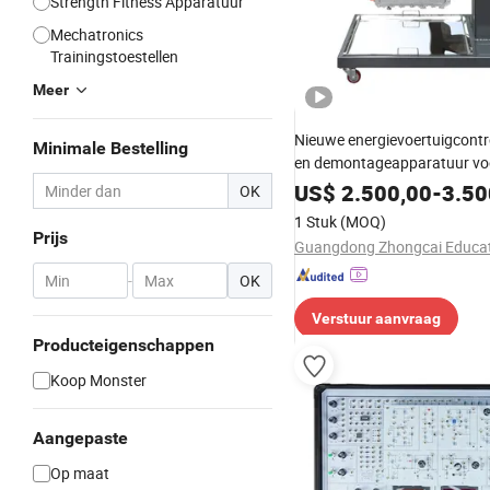
Strength Fitness Apparatuur
Mechatronics
Trainingstoestellen
Meer
Nieuwe energievoertuigcontro
Minimale Bestelling
en demontageapparatuur vo
beroepsschool
US$
2.500,00
-
3.50
OK
1 Stuk
(MOQ)
Prijs
-
OK
Verstuur aanvraag
Producteigenschappen
Koop Monster
Aangepaste
Op maat