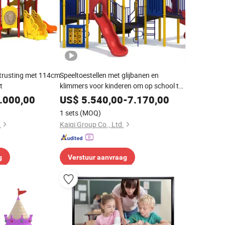
itrusting met 114cm
Speeltoestellen met glijbanen en
t
klimmers voor kinderen om op school te
spelen
.000,00
US$
5.540,00
-
7.170,00
1 sets
(MOQ)
.
Kaiqi Group Co., Ltd.
g
Verstuur aanvraag