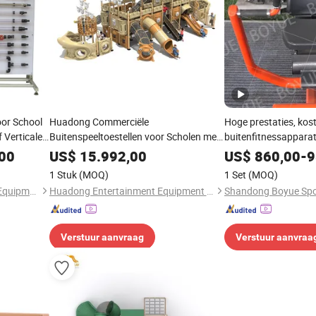
or School
Huadong Commerciële
Hoge prestaties, kos
f Verticale
Buitenspeeltoestellen voor Scholen met
buitenfitnessapparat
um
Veiligheidshekken op
sportscholen, parke
,00
US$
15.992,00
US$
860,00
-
9
Schoolsportterreinen
en scholen
1 Stuk
(MOQ)
1 Set
(MOQ)
Jinan Should Shine Didactic Equipment Co., Ltd.
Huadong Entertainment Equipment Co., Ltd.
Verstuur aanvraag
Verstuur aanvraa