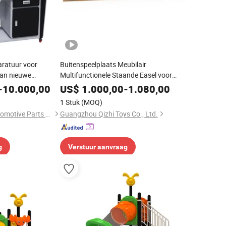
ratuur voor
Buitenspeelplaats Meubilair
van nieuwe
Multifunctionele Staande Easel voor
School Speelplaatsuitrusting
-
10.000,00
US$
1.000,00
-
1.080,00
1 Stuk
(MOQ)
Hangzhou Meisu Automotive Parts Co., Ltd
Guangzhou Qizhi Toys Co., Ltd.
g
Verstuur aanvraag