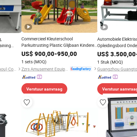
Commercieel Kleuterschool
g,
Automobiele Elektri
Parkuitrusting Plastic Glijbaan Kinderen
aining
Opleidingsbord Onde
Speel School Kind Buiten Amusements
orium,
Automobiele Opleidi
US$
900,00
-
950,00
US$
3.500,00
Speelplaats met Multifunctioneel
e,
Scholen
1 sets
(MOQ)
1 Stuk
(MOQ)
Activiteitencentrum
Zzrs Amusement Equipment Co., Ltd.
Peigao Technology (Guangzhou) Co., Ltd.
Verstuur aanvraag
Verstuur aanvraa