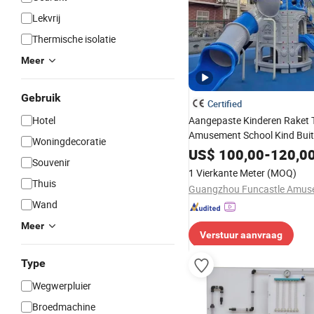
Lekvrij
Thermische isolatie
Meer
Gebruik
Certified
Hotel
Aangepaste Kinderen Raket
Amusement School Kind Bui
Woningdecoratie
Speelplaats Apparatuur met 
US$
100,00
-
120,0
Souvenir
1 Vierkante Meter
(MOQ)
Thuis
Wand
Meer
Verstuur aanvraag
Type
Wegwerpluier
Broedmachine