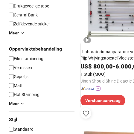
Drukgevoelige tape
Central Bank
Zelfklevende sticker
Meer
Oppervlaktebehandeling
Laboratoriumapparatuur vo
Pijp Wrijvingstoestel Vloeisto
Film Laminering
Hydrodynamica Laboratori
US$
800,00
-
6.000
Vernissen
1 Stuk
(MOQ)
Gepolijst
Matt
Hot Stamping
Verstuur aanvraag
Meer
Stijl
Standaard