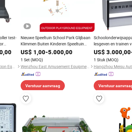
ller test-
Nieuwe Speeltuin School Park Glijbaan
Schoolonderwijsappa
or
Klimmen Buiten Kinderen Speeltuin
lesgeven en trainen 
Sportuitrusting
energieauto's
0,00
US$
1,00
-
5.000,00
US$
3.000,00
1 Set
(MOQ)
1 Stuk
(MOQ)
Guangdong Zhongcai Education Equipment Co., Ltd.
Wenzhou East Amusement Equipment Co., Ltd
Verstuur aanvraag
Verstuur aanvraa