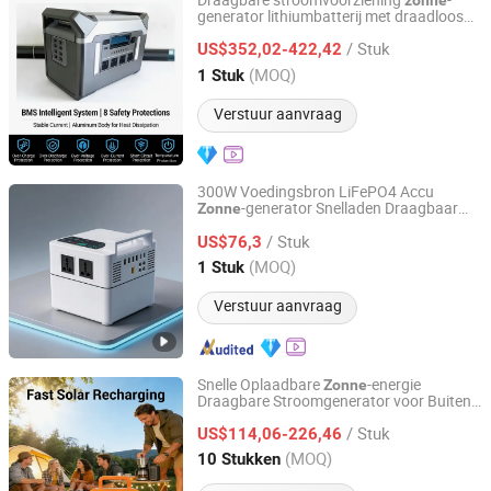
Draagbare stroomvoorziening
-
zonne
generator lithiumbatterij met draadloos
Shaoxing Rich Technology Co., Ltd.
snel opladen LED UPS voor
/ Stuk
thuisnoodsituaties buiten kamperen RV
US$352,02-422,42
Zhejiang, China
Sinds 2026
(MOQ)
1 Stuk
Verstuur aanvraag
300W Voedingsbron LiFePO4 Accu
-generator Snelladen Draagbaar
Zonne
Ningbo GLGW New Energy Co., Ltd
Energie Station voor Kamperen Thuis
/ Stuk
Noodstroom
US$76,3
Zhejiang, China
Sinds 2025
(MOQ)
1 Stuk
Verstuur aanvraag
Snelle Oplaadbare
-energie
Zonne
Draagbare Stroomgenerator voor Buiten
Shaoxing Rich Technology Co., Ltd.
Kamperen Noodgebruik
/ Stuk
US$114,06-226,46
Zhejiang, China
Sinds 2026
(MOQ)
10 Stukken