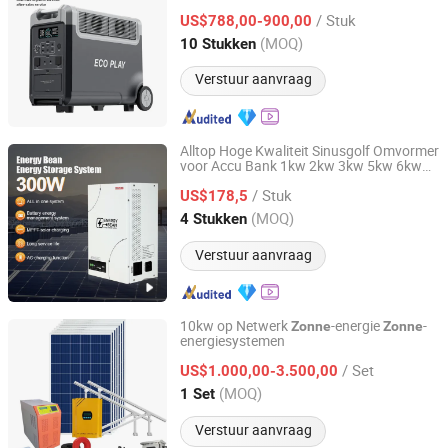
/ Stuk
US$788,00-900,00
Guangdong, China
Sinds 2025
(MOQ)
10 Stukken
Verstuur aanvraag
Alltop Hoge Kwaliteit Sinusgolf Omvormer
voor Accu Bank 1kw 2kw 3kw 5kw 6kw
Guangdong Alltop Lighting Co., Ltd.
Huishoudelijke
-energie Systeem
Zonne
/ Stuk
US$178,5
Guangdong, China
Sinds 2021
(MOQ)
4 Stukken
Verstuur aanvraag
10kw op Netwerk
-energie
-
Zonne
Zonne
energiesystemen
Jinhua SunMaster Solar Co., Ltd.
/ Set
US$1.000,00-3.500,00
Zhejiang, China
Sinds 2008
(MOQ)
1 Set
Verstuur aanvraag