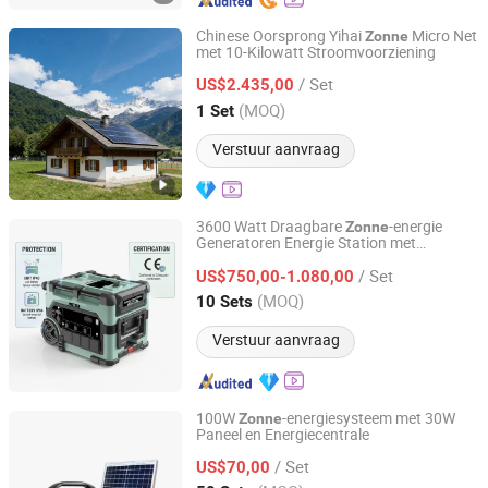
Chinese Oorsprong Yihai
Micro Net
Zonne
met 10-Kilowatt Stroomvoorziening
Yihai New Material Technology (Suzhou) Co., Ltd.
/ Set
US$2.435,00
Jiangsu, China
Sinds 2026
(MOQ)
1 Set
Verstuur aanvraag
3600 Watt Draagbare
-energie
Zonne
Generatoren Energie Station met
Suzhou Drivelong Intelligence Technology Co., Ltd.
paneel Te Koop
Zonne
/ Set
US$750,00-1.080,00
Jiangsu, China
Sinds 2017
(MOQ)
10 Sets
Verstuur aanvraag
100W
-energiesysteem met 30W
Zonne
Paneel en Energiecentrale
Energy Free (Wuxi) Co., Ltd.
/ Set
US$70,00