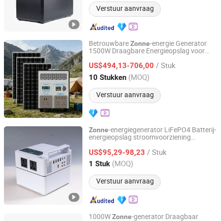
Verstuur aanvraag
Betrouwbare
-energie Generator
Zonne
1500W Draagbare Energieopslag voor
Shaoxing Rich Technology Co., Ltd.
Thuisstroomuitval en Buitenreizen
/ Stuk
US$494,13-706,00
Zhejiang, China
Sinds 2026
(MOQ)
10 Stukken
Verstuur aanvraag
-energiegenerator LiFePO4 Batterij-
Zonne
energieopslag stroomvoorziening
Ningbo GLGW New Energy Co., Ltd
Langdurig modulair draagbaar
/ Stuk
stroomstation
US$95,29-98,23
Zhejiang, China
Sinds 2025
(MOQ)
1 Stuk
Verstuur aanvraag
1000W
-generator Draagbaar
Zonne