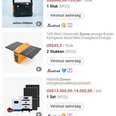
US$660,00-720,00
Yunnan, China
Sinds 2026
(MOQ)
1 Stuk
Verstuur aanvraag
100-Watt Universele
-energie Buiten
Zonne
Kamperen Nood Mini Draagbare Energie
Haining Fadi Solar Energy Co., Ltd.
Station met
panelen
Zonne
/ Stuk
US$45,3
Zhejiang, China
Sinds 2009
(MOQ)
2 Stukken
Verstuur aanvraag
Hybride
-
Zonne
energieopwekkingssysteem
Nantong Pinxin New Energy Co., Ltd.
/ Set
US$13.500,00-14.000,00
Jiangsu, China
Sinds 2025
(MOQ)
1 Set
Verstuur aanvraag