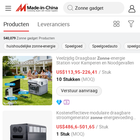
Producten
Leveranciers
Zonne gadget
Producten
540,079
huishoudelijke zonne-energie
Speelgoed
Speelgoedauto
speelgo
Veelzijdig Draagbaar
-energie
Zonne
Station voor Kamperen en Noodgevallen
Shaoxing Rich Technology Co., Ltd.
/ Stuk
US$113,95-226,41
Zhejiang, China
Sinds 2026
(MOQ)
10 Stukken
Verstuur aanvraag
Kosteneffectieve modulaire draagbare
stroomgenerator
-energievoeding
zonne
Ningbo GLGW New Energy Co., Ltd
voor off-grid
/ Stuk
US$486,6-501,65
Zhejiang, China
Sinds 2025
(MOQ)
1 Stuk