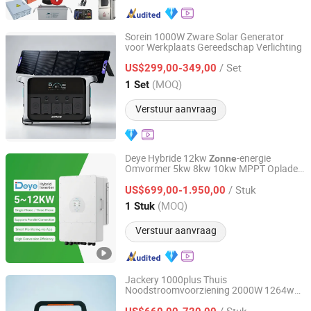
Sorein 1000W Zware Solar Generator
voor Werkplaats Gereedschap Verlichting
Sorein Innovation Co., Limited
/ Set
US$299,00-349,00
Hongkong, Hongkong_China
Sinds 2026
(MOQ)
1 Set
Verstuur aanvraag
Deye Hybride 12kw
-energie
Zonne
Omvormer 5kw 8kw 10kw MPPT Oplader
Anhui Solarasia Energy Technology Co., Ltd.
Controller Hybride
-energie Enkele
Zonne
/ Stuk
Driefase Hybride Omvormer voor Thuis
US$699,00-1.950,00
Energie Opslagsysteem
Anhui, China
Sinds 2022
(MOQ)
1 Stuk
Verstuur aanvraag
Jackery 1000plus Thuis
Noodstroomvoorziening 2000W 1264wh
Yunnan Youjiang Technology Co., Ltd.
UPS
-Backup Stroomstation
Zonne
/ Stuk