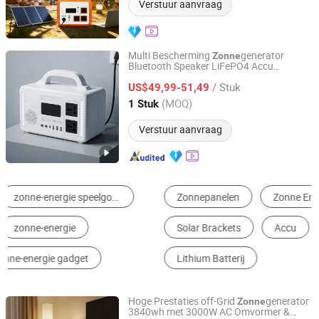
Verstuur aanvraag
Multi Bescherming
generator
Zonne
Bluetooth Speaker LiFePO4 Accu
Ningbo GLGW New Energy Co., Ltd
Draagbare Energie Stations
/ Stuk
US$49,99-51,49
Zhejiang, China
Sinds 2025
(MOQ)
1 Stuk
Verstuur aanvraag
Zonnepanelen
Zonne Energie Installatie
Solar Brackets
Accu
Omvormer Voor Zonne-energie
Lithium Batterij
Hoge Prestaties off-Grid
generator
Zonne
3840wh met 3000W AC Omvormer &
Shaoxing Rich Technology Co., Ltd.