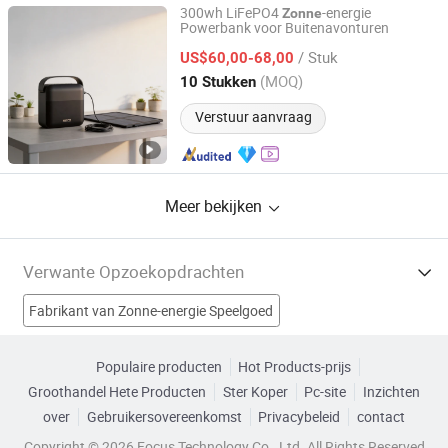
300wh LiFePO4
-energie
Zonne
Powerbank voor Buitenavonturen
Shenzhen Meco New Energy Co., Ltd
/ Stuk
US$60,00-68,00
Guangdong, China
Sinds 2026
(MOQ)
10 Stukken
Verstuur aanvraag
Meer bekijken
Verwante Opzoekopdrachten
Fabrikant van Zonne-energie Speelgoed
Fabrikant van zonne-energie speelgoed
Populaire producten
Hot Products-prijs
Groothandel Hete Producten
Ster Koper
Pc-site
Inzichten
Fabrikant van zonne-energie speelgoed in auto
over
Gebruikersovereenkomst
Privacybeleid
contact
Fabrikant van zonne-energie
voor iPhone gadget Fabrieken
Copyright © 2026 Focus Technology Co., Ltd. All Rights Reserved