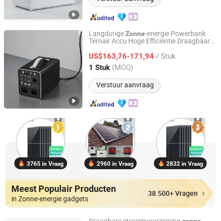
Langdurige
-energie Powerbank
Zonne
Ternair Accu Hoge Efficiëntie Draagbaar
Ningbo GLGW New Energy Co., Ltd
Energie Station
/ Stuk
US$163,76-171,94
Zhejiang, China
Sinds 2025
(MOQ)
1 Stuk
Verstuur aanvraag
3765 in Vraag
2960 in Vraag
2832 in Vraag
Meest Populair Producten
38.500+ Vragen
in Zonne-energie gadgets