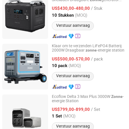
Shenzhen Syd Network Technology Co., Ltd.
Energieopslagstation Voor Thuis Buiten
/ Stuk
Kamperen Mobiele Oplaadbare
US$430,00-480,00
Energieopslag
Guangdong, China
Sinds 2025
(MOQ)
10 Stukken
Verstuur aanvraag
Klaar om te verzenden LiFePO4 Batterij
2000W Draagbaar
-energie station
zonne
Shenzhen Syd Network Technology Co., Ltd.
/ pack
US$500,00-570,00
Guangdong, China
Sinds 2025
(MOQ)
10 pack
Verstuur aanvraag
Ecoflow Delta 3 Max Plus 3000W
-
Zonne
energie Station
Sorein Innovation Co., Limited
/ Set
US$799,00-899,00
Hongkong, Hongkong_China
Sinds 2026
(MOQ)
1 Set
Verstuur aanvraag