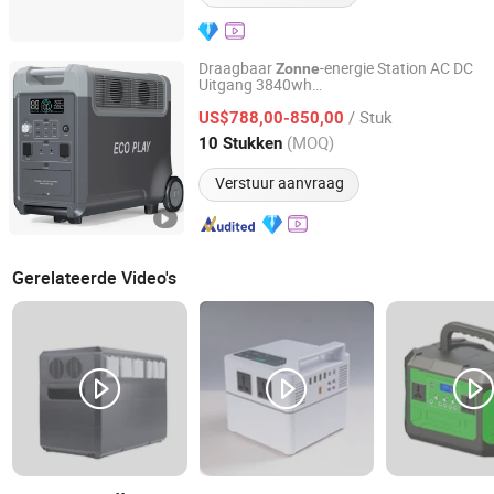
Draagbaar
-energie Station AC DC
Zonne
Uitgang 3840wh
Shenzhen Syd Network Technology Co., Ltd.
Energieopslagvoorziening 3600wh
/ Stuk
generator Draagbare Centrale
US$788,00-850,00
Zonne
Elettrica
Guangdong, China
Sinds 2025
(MOQ)
10 Stukken
Verstuur aanvraag
Gerelateerde Video's