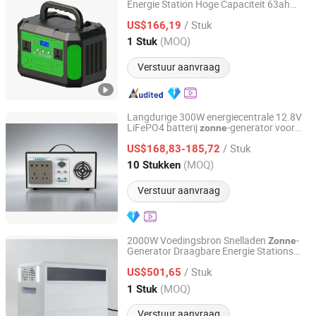
Energie Station Hoge Capaciteit 63ah
Ningbo GLGW New Energy Co., Ltd
LiFePO4 Batterij, voor Thuisback-up, Buit
/ Stuk
gereedschap, en Grote Apparaten
US$166,19
Zhejiang, China
Sinds 2025
(MOQ)
1 Stuk
Verstuur aanvraag
Langdurige 300W energiecentrale 12.8V
LiFePO4 batterij
-generator voor
zonne
Shaoxing Rich Technology Co., Ltd.
langdurige buitentochten en noodgebruik
/ Stuk
US$168,83-185,72
Zhejiang, China
Sinds 2026
(MOQ)
10 Stukken
Verstuur aanvraag
2000W Voedingsbron Snelladen
-
Zonne
Generator Draagbare Energie Stations
Ningbo GLGW New Energy Co., Ltd
met Essentiële Uitgangen
/ Stuk
US$501,65
Zhejiang, China
Sinds 2025
(MOQ)
1 Stuk
Verstuur aanvraag