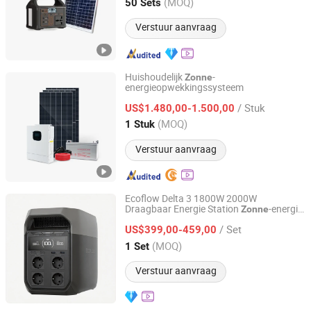
Jiangsu, China
Sinds 2026
(MOQ)
50 Sets
Verstuur aanvraag
Huishoudelijk
-
Zonne
energieopwekkingssysteem
Nantong Pinxin New Energy Co., Ltd.
/ Stuk
US$1.480,00-1.500,00
Jiangsu, China
Sinds 2025
(MOQ)
1 Stuk
Verstuur aanvraag
Ecoflow Delta 3 1800W 2000W
Draagbaar Energie Station
-energie
Zonne
Sorein Innovation Co., Limited
Bank
/ Set
US$399,00-459,00
Hongkong, Hongkong_China
Sinds 2026
(MOQ)
1 Set
Verstuur aanvraag