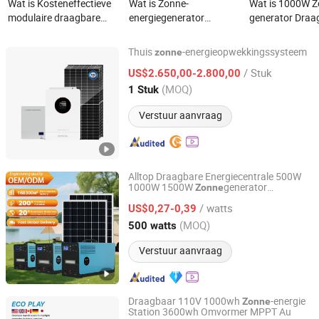
Wat is Kosteneffectieve
Wat is Zonne-
Wat is 1000W Z
modulaire draagbare
energiegenerator
generator Draa
stroomgenerator zonne-
LiFePO4 Batterij-
Energie Station
energievoeding voor off-
energieopslag
Capaciteit 63a
Thuis
-energieopwekkingssysteem
zonne
grid
stroomvoorziening
Batterij, voor T
Nantong Pinxin New Energy Co., Ltd.
/ Stuk
US$2.650,00-2.800,00
Langdurig modulair
up, Buit gereed
(MOQ)
draagbaar stroomstation
Grote Apparate
1 Stuk
Jiangsu, China
Sinds 2025
Verstuur aanvraag
Alltop Draagbare Energiecentrale 500W
1000W 1500W
generator
Zonne
Guangdong Alltop Lighting Co., Ltd.
Noodstroomvoorziening Opgeladen
/ watts
paneel Energiesysteem
US$0,27-0,39
Zonne
Guangdong, China
Sinds 2021
(MOQ)
500 watts
Verstuur aanvraag
Draagbaar 110V 1000wh
-energie
Zonne
Station 3600wh Omvormer MPPT Au
Shenzhen Syd Network Technology Co., Ltd.