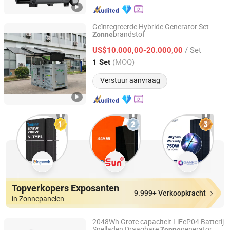
Geïntegreerde Hybride Generator Set
brandstof
Zonne
PRIME POWER TECHNOLOGY (WUXI) CO., LTD.
/ Set
US$10.000,00-20.000,00
Jiangsu, China
Sinds 2018
(MOQ)
1 Set
Verstuur aanvraag
Topverkopers Exposanten
9.999+ Verkoopkracht
in Zonnepanelen
2048Wh Grote capaciteit LiFeP04 Batterij
Snelladen Draagbare
generator
Zonne