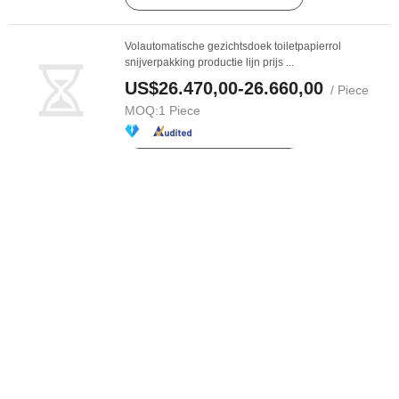
Volautomatische gezichtsdoek toiletpapierrol
snijverpakking productie lijn prijs ...
US$26.470,00-26.660,00
/ Piece
MOQ:
1 Piece
Contacteer de Leverancier
Tweedehands prijs 3200 Crescent Former Tissue
Paper Mill Machines in Pakistan
US$300.000,00
/ Piece
MOQ:
1 Piece
Contacteer de Leverancier
Nieuwe 120-150m/Min Automatische Tweedehands
Papier Rijstmolen Prijs Tissue ...