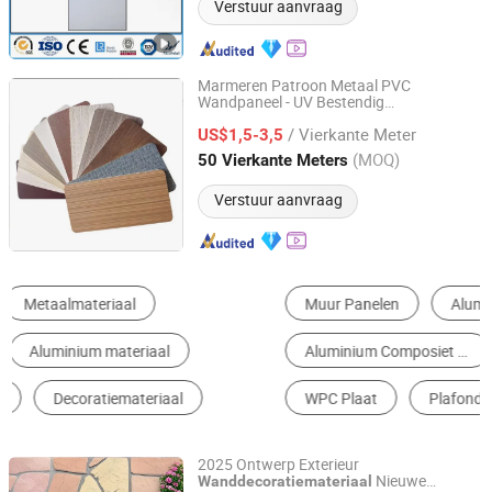
Verstuur aanvraag
Marmeren Patroon Metaal PVC
Wandpaneel - UV Bestendig
Dongguan Haojia Building Decoration Materials Co., Ltd.
Woondecoratie Decoratieve Groothandels
/ Vierkante Meter
Bouwmateriaal
US$1,5-3,5
Guangdong, China
Sinds 2024
(MOQ)
50 Vierkante Meters
Verstuur aanvraag
Muur Panelen
Aluminium profiel
Aluminium Composiet Paneel
Akoestisch wandpaneel
WPC Plaat
Plafond van pvc
2025 Ontwerp Exterieur
Nieuwe
Wanddecoratiemateriaal
Rainbow Shijiazhuang New Materials Technology Co.,