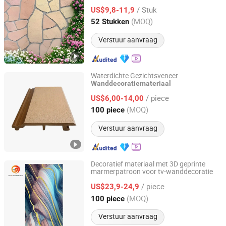
Innovatie Bouwmateriaal Wandmateriaal
Ltd.
/ Stuk
Bouwmateriaal China Bouwmateriaal
US$9,8-11,9
Constructiemateriaal
(MOQ)
52 Stukken
Hebei, China
Sinds 2025
Verstuur aanvraag
Waterdichte Gezichtsveneer
Wanddecoratiemateriaal
Linyi Changyuan International Trade Co., Ltd.
/ piece
US$6,00-14,00
Shandong, China
Sinds 2023
(MOQ)
100 piece
Verstuur aanvraag
Decoratief materiaal met 3D geprinte
marmerpatroon voor tv-wanddecoratie
SHANDONG AITOP DECOR MATERIAL CO., LTD.
/ piece
US$23,9-24,9
Shandong, China
Sinds 2023
(MOQ)
100 piece
Verstuur aanvraag