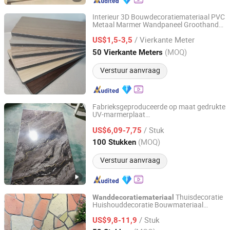
Interieur 3D Bouwdecoratiemateriaal PVC
Metaal Marmer Wandpaneel Groothandel
Dongguan Haojia Building Decoration Materials Co., Ltd.
Bouwmateriaal voor Decoratie
/ Vierkante Meter
US$1,5-3,5
Guangdong, China
Sinds 2024
(MOQ)
50 Vierkante Meters
Verstuur aanvraag
Fabrieksgeproduceerde op maat gedrukte
UV-marmerplaat
Shandong Fuxinda Import & Export Co., Ltd.
wanddecoratiemateriaal
/ Stuk
US$6,09-7,75
Shandong, China
Sinds 2025
(MOQ)
100 Stukken
Verstuur aanvraag
Thuisdecoratie
Wanddecoratiemateriaal
Huishouddecoratie Bouwmateriaal
Rainbow Shijiazhuang New Materials Technology Co.,
Constructiemateriaal Kunststeenpaneel
Ltd.
/ Stuk
Decoratiemateriaal OEM
US$9,8-11,9