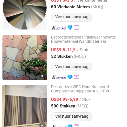
US$1,5-3,5
Guangdong, China
Sinds 2024
(MOQ)
50 Vierkante Meters
Verstuur aanvraag
Decoratiemateriaal Nieuwe Innovatie
Bouwmateriaal Wandmateriaal
Rainbow Shijiazhuang New Materials Technology Co.,
Bouwmateriaal Constructiemateriaal
Ltd.
/ Stuk
Thuisdecoratie Wanddecoratie
US$9,8-11,9
(MOQ)
52 Stukken
Hebei, China
Sinds 2025
Verstuur aanvraag
Decoratieve WPC Hout Kunststof
Composiet Aangepaste Kleur PVC
Linyi Changyuan International Trade Co., Ltd.
Wandpanelen Decoratiemateriaal Online
/ Stuk
Winkelen
US$4,99-6,99
Shandong, China
Sinds 2023
(MOQ)
500 Stukken
Verstuur aanvraag