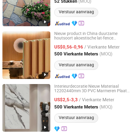
(MOQ)
52 Stukken
Hebei, China
Sinds 2025
Verstuur aanvraag
Nieuw product in China duurzame
houtsoort akoestische lat-fence
Linyi Changyuan International Trade Co., Ltd.
Wandpanelen Decoratie Materiaal Online
/ Vierkante Meter
Shopping
US$0,56-0,96
Shandong, China
Sinds 2023
(MOQ)
500 Vierkante Meters
Verstuur aanvraag
Interieurdecoratie Nieuw Materiaal
12202440mm 3D PVC Marmeren Plaat
Zhengzhou Zhongxiu Building Materials Co., Ltd.
UV Spc Bord Schuimplaat PVC Bambom
/ Vierkante Meter
Decoratieve Wandpaneel Voorwand
US$2,5-3,3
Bouwmateriaal
Henan, China
Sinds 2026
(MOQ)
500 Vierkante Meters
Verstuur aanvraag