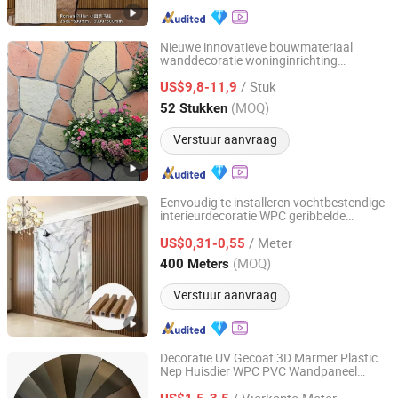
Nieuwe innovatieve bouwmateriaal
wanddecoratie woninginrichting
Rainbow Shijiazhuang New Materials Technology Co.,
bouwmateriaal constructiemateriaal
Ltd.
/ Stuk
China bouwmateriaal ODM
US$9,8-11,9
(MOQ)
52 Stukken
Hebei, China
Sinds 2025
Verstuur aanvraag
Eenvoudig te installeren vochtbestendige
interieurdecoratie WPC geribbelde
Linyi Changyuan International Trade Co., Ltd.
wandpaneel decoratiemateriaal
/ Meter
US$0,31-0,55
Shandong, China
Sinds 2023
(MOQ)
400 Meters
Verstuur aanvraag
Decoratie UV Gecoat 3D Marmer Plastic
Nep Huisdier WPC PVC Wandpaneel
Dongguan Haojia Building Decoration Materials Co., Ltd.
Metaal Bouwmateriaal Decoratief
/ Vierkante Meter