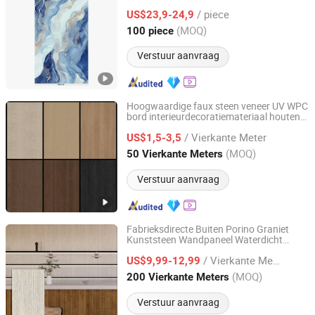
de Hal
/ piece
US$23,9-24,9
Shandong, China
Sinds 2023
(MOQ)
100 piece
Verstuur aanvraag
Hoogwaardige faux steen veneer UV WPC
bord interieurdecoratiemateriaal houten
Dongguan Haojia Building Decoration Materials Co., Ltd.
PVC marmer laminaatplaat interieur
/ Vierkante Meter
koolstofkristal 3D wandpaneel voor
US$1,5-3,5
woningdecoratie
Guangdong, China
Sinds 2024
(MOQ)
50 Vierkante Meters
Verstuur aanvraag
Fabrieksdirecte Buiten Porino Graniet
Kunststeen Wandpaneel Waterdicht
Foshan Picasso Building Material Technology Co., Ltd
Decoratiemateriaal
/ Vierkante Meter
US$9,99-12,99
Guangdong, China
Sinds 2024
(MOQ)
200 Vierkante Meters
Verstuur aanvraag