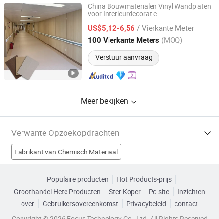
China Bouwmaterialen Vinyl Wandplaten
voor Interieurdecoratie
Guangzhou Pinger Vinyl Material Co., Ltd.
/ Vierkante Meter
US$5,12-6,56
Guangdong, China
Sinds 2017
(MOQ)
100 Vierkante Meters
Verstuur aanvraag
Meer bekijken
Verwante Opzoekopdrachten
Fabrikant van Chemisch Materiaal
Fabrikant van Metaalmateriaal
Populaire producten
Hot Products-prijs
Groothandel Hete Producten
Ster Koper
Pc-site
Inzichten
Fabrikant van Aluminium materiaal
over
Gebruikersovereenkomst
Privacybeleid
contact
Fabrikant van Aluminium materiaal
Copyright © 2026 Focus Technology Co., Ltd. All Rights Reserved