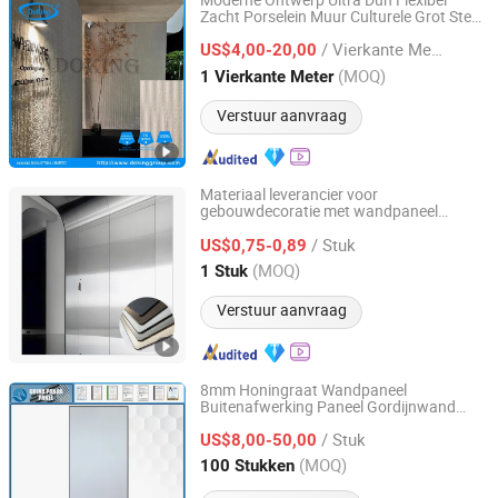
Moderne Ontwerp Ultra Dun Flexibel
Zacht Porselein Muur Culturele Grot Steen
DOKING INDUSTRIAL LIMITED
Plaat Bouwdecoratiemateriaal
/ Vierkante Meter
US$4,00-20,00
Hebei, China
Sinds 2011
(MOQ)
1 Vierkante Meter
Verstuur aanvraag
Materiaal leverancier voor
gebouwdecoratie met wandpaneel
Yingbang International Trade (Dongguan) Co., Ltd.
carbon kristalplaat
/ Stuk
US$0,75-0,89
Guangdong, China
Sinds 2018
(MOQ)
1 Stuk
Verstuur aanvraag
8mm Honingraat Wandpaneel
Buitenafwerking Paneel Gordijnwand
Foshan Meiren Aluminum Industry Co., Ltd
Bouwmateriaal
/ Stuk
US$8,00-50,00
Guangdong, China
Sinds 2025
(MOQ)
100 Stukken