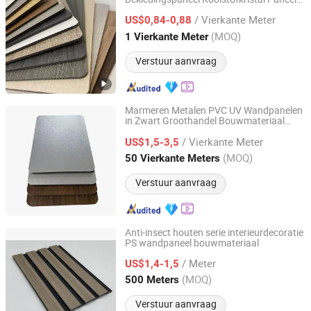
Yingbang International Trade (Dongguan) Co., Ltd.
Wandbekleding Wandpaneel
/ Vierkante Meter
Reinigingsmateriaal
US$0,84-0,88
Guangdong, China
Sinds 2018
(MOQ)
1 Vierkante Meter
Verstuur aanvraag
Marmeren Metalen PVC UV Wandpanelen
in Zwart Groothandel Bouwmateriaal
Dongguan Haojia Building Decoration Materials Co., Ltd.
voor Moderne Interieurdecoratie
/ Vierkante Meter
US$1,5-3,5
Guangdong, China
Sinds 2024
(MOQ)
50 Vierkante Meters
Verstuur aanvraag
Anti-insect houten serie interieurdecoratie
PS wandpaneel bouwmateriaal
Shandong Runtai Import and Export Co., Ltd.
/ Meter
US$1,4-1,5
Shandong, China
Sinds 2023
(MOQ)
500 Meters
Verstuur aanvraag