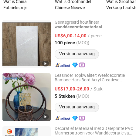
Wat is China
Wat is Groothandel
Wat is Grootha
Fabrieksprijs
Chinese Nieuwe
Verkoop Laatst
Groothandel Laatste
Waterdichte Thermische
3D Kunstmatig
Ontwerp 3D Kunststeen
Isolatie Buitenmuur
Steen Buitenmu
Geïntegreerd houtfineer
Wanddecoratie voor
Bekleding 3D Decoratieve
Decoratieve Ni
wanddecoratiemateriaal
Linyi Changyuan International Trade Co., Ltd.
Nieuwe Gebouwen &
Sandwich Wandpaneel
Decoratie Bouw
/ piece
US$6,00-14,00
Constructie Buitenwand
Bouw & Decoratie
voor Villa Tuin
Shandong, China
Sinds 2023
(MOQ)
100 piece
Decoratiemateriaal
Bouwmateriaal
Verstuur aanvraag
Leasinder Topkwaliteit Weefdecoratie
Bamboe Hars Bord Acryl Creatieve
Zhejiang Leasinder Technology Co., Ltd.
Materialen Gebruik Achtergrondmuur
/ Stuk
US$17,00-26,00
Zhejiang, China
Sinds 2024
(MOQ)
5 Stukken
Verstuur aanvraag
Decoratief Materiaal met 3D Geprinte PVC
Marmerpatroon voor Wanddecoratie van
SHANDONG AITOP DECOR MATERIAL CO., LTD.