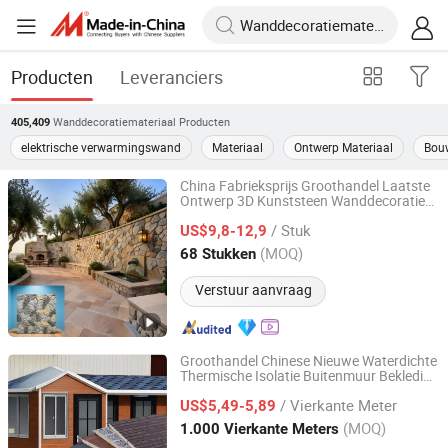
Producten
Leveranciers
Wanddecoratiemateriaal
Producten
405,409
elektrische verwarmingswand
Materiaal
Ontwerp Materiaal
Bou
China Fabrieksprijs Groothandel Laatste
Ontwerp 3D Kunststeen Wanddecoratie
Rainbow Shijiazhuang New Materials Technology Co.,
voor Nieuwe Gebouwen & Constructie
Ltd.
/ Stuk
Buitenwand Decoratiemateriaal
US$9,8-12,9
(MOQ)
68 Stukken
Hebei, China
Sinds 2025
Verstuur aanvraag
Groothandel Chinese Nieuwe Waterdichte
Thermische Isolatie Buitenmuur Bekleding
Rainbow Shijiazhuang New Materials Technology Co.,
3D Decoratieve Sandwich Wandpaneel
Ltd.
/ Vierkante Meter
Bouw & Decoratie Bouwmateriaal
US$5,49-5,89
(MOQ)
1.000 Vierkante Meters
Hebei, China
Sinds 2025