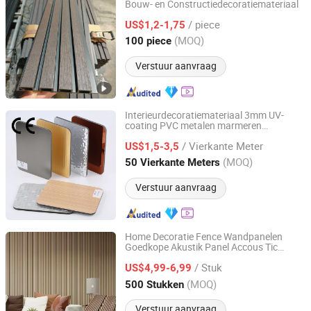
Bouw- en Constructiedecoratiemateriaal
Linyi Consmos New Building Materials Co., Ltd.
/ piece
US$1,2-1,75
Shandong, China
Sinds 2023
(MOQ)
100 piece
Verstuur aanvraag
Interieurdecoratiemateriaal 3mm UV-
coating PVC metalen marmeren
Dongguan Haojia Building Decoration Materials Co., Ltd.
wandpanelen groothandel
/ Vierkante Meter
bouwmateriaal voor decoratie binnen
US$1,5-3,5
Guangdong, China
Sinds 2024
(MOQ)
50 Vierkante Meters
Verstuur aanvraag
Home Decoratie Fence Wandpanelen
Goedkope Akustik Panel Accous Tic
Linyi Changyuan International Trade Co., Ltd.
Wandpanelen Decoratie Materiaal Online
/ Stuk
Shopping
US$4,99-6,99
Shandong, China
Sinds 2023
(MOQ)
500 Stukken
Verstuur aanvraag