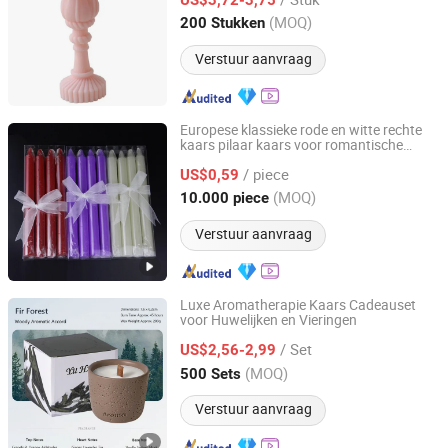
Fujian, China
Sinds 2021
(MOQ)
200 Stukken
Verstuur aanvraag
Europese klassieke rode en witte rechte
kaars pilaar kaars voor romantische
Chemact (Liaoning) Petrochemicals Ltd.
bruiloft
/ piece
US$0,59
Liaoning, China
Sinds 2009
(MOQ)
10.000 piece
Verstuur aanvraag
Luxe Aromatherapie Kaars Cadeauset
voor Huwelijken en Vieringen
Heleyou Cultural and Creative(Wuxi) Co., Ltd.
/ Set
US$2,56-2,99
Jiangsu, China
Sinds 2024
(MOQ)
500 Sets
Verstuur aanvraag