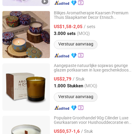
Blikjes Aromatherapie Kaarsen Premium
Thuis Slaapkamer Decor Etnisch
Ningbo General Union Co., Ltd
Huwelijkscadeau Groothandel
/ sets
US$1,58-2,05
Zhejiang, China
Sinds 2022
(MOQ)
3.000 sets
Verstuur aanvraag
Aangepaste natuurlijke sojawas geurige
glazen potkaarsen in luxe geschenkdoos
Outstanding Design & Manufacture Co., Ltd.
voor bruiloftdecoratie
/ Stuk
US$2,79
Shanghai, China
Sinds 2006
(MOQ)
1.000 Stukken
Verstuur aanvraag
Populaire Groothandel 90g Cilinder Luxe
Geurkaarsen voor Huishouddecoratie en
ANHUI IDEA TECHNOLOGY CO., LTD
Huwelijksceremonie
/ Stuk
US$0,57-1,6