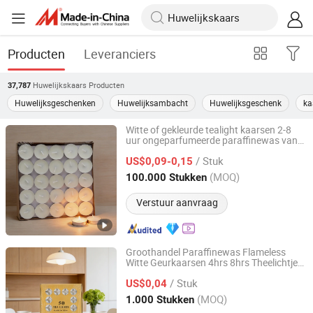
Producten
Leveranciers
Huwelijkskaars
Producten
37,787
Huwelijksgeschenken
Huwelijksambacht
Huwelijksgeschenk
ka
Witte of gekleurde tealight kaarsen 2-8
uur ongeparfumeerde paraffinewas van
Aoyin Xingtang Candle Co., Ltd.
hoge kwaliteit rookvrij met lange
/ Stuk
brandduur en gepersonaliseerd etiket
US$0,09-0,15
voor feest, huisdecoratie, bruiloft
Hebei, China
Sinds 2014
(MOQ)
100.000 Stukken
Verstuur aanvraag
Groothandel Paraffinewas Flameless
Witte Geurkaarsen 4hrs 8hrs Theelichtjes
Aoyin Xingtang Candle Co., Ltd.
voor Bruiloft Feest
/ Stuk
US$0,04
Hebei, China
Sinds 2014
(MOQ)
1.000 Stukken