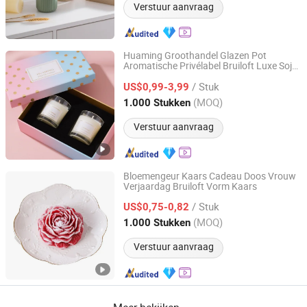
Verstuur aanvraag
Huaming Groothandel Glazen Pot
Aromatische Privélabel Bruiloft Luxe Soja
Hebei Huaming Laye Limited Company
Was Thuis Aangepaste Hoge Kwaliteit
/ Stuk
Creatieve Geurkaarsen
US$0,99-3,99
Hebei, China
Sinds 2018
(MOQ)
1.000 Stukken
Verstuur aanvraag
Bloemengeur Kaars Cadeau Doos Vrouw
Verjaardag Bruiloft Vorm Kaars
Shanghai Furin Trading Co., Ltd.
/ Stuk
US$0,75-0,82
Shanghai, China
Sinds 2026
(MOQ)
1.000 Stukken
Verstuur aanvraag