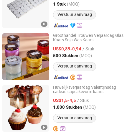
Liaoning, China
Sinds 2024
(MOQ)
1 Stuk
Verstuur aanvraag
Groothandel Trouwen Verjaardag Glas
Kaars Soja Was Kaars
Jinhua Gowin Canvas Co., Ltd.
/ Stuk
US$0,89-0,94
Zhejiang, China
Sinds 2011
(MOQ)
500 Stukken
Verstuur aanvraag
Huwelijksverjaardag Valentijnsdag
cadeau cupcakevorm kaars
Topwin Gift Limited
/ Stuk
US$1,5-4,5
Zhejiang, China
Sinds 2013
(MOQ)
1.000 Stukken
Verstuur aanvraag