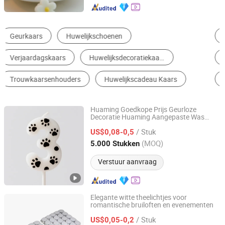
Kaarsen
Kaarsen houders
Geurkaars
Feestartikelen
Huwelijksfeest Artikelen
Kaarslamp
Huaming Goedkope Prijs Geurloze
Decoratie Huaming Aangepaste Was
Hebei Huaming Laye Limited Company
Luxe Trouwcandles Nummerkaarsen
/ Stuk
US$0,08-0,5
Hebei, China
Sinds 2018
(MOQ)
5.000 Stukken
Verstuur aanvraag
Elegante witte theelichtjes voor
romantische bruiloften en evenementen
Fushun Dongyu Wax Industry Co., Ltd
/ Stuk
US$0,05-0,2