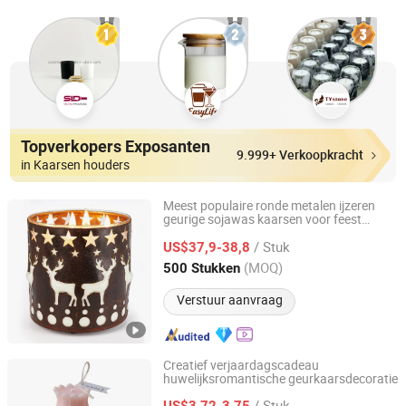
Topverkopers Exposanten
9.999+ Verkoopkracht
in Kaarsen houders
Meest populaire ronde metalen ijzeren
geurige sojawas kaarsen voor feest
Knows(Xiamen)Aroma Crafts Co., Ltd.
bruiloft tafel huisdecoratie
/ Stuk
US$37,9-38,8
Fujian, China
Sinds 2022
(MOQ)
500 Stukken
Verstuur aanvraag
Creatief verjaardagscadeau
huwelijksromantische geurkaarsdecoratie
Jinjiang Jiayi Supply Chain Management Co., Ltd.
/ Stuk
US$3,72-3,75