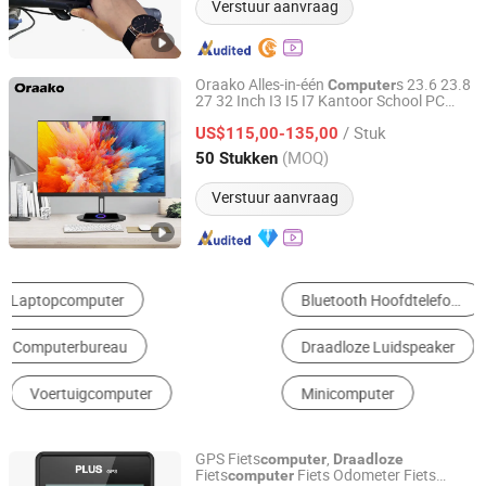
Verstuur aanvraag
Oraako Alles-in-één
s 23.6 23.8
Computer
27 32 Inch I3 I5 I7 Kantoor School PC
Shenzhen Vitek Electronics Co., Ltd.
Alles in één met Draadloos Opladen en
/ Stuk
Verborgen Camera Aio
US$115,00-135,00
Guangdong, China
Sinds 2020
(MOQ)
50 Stukken
Verstuur aanvraag
Bluetooth Hoofdtelefoon
Draagbare Luidspeaker
Draadloze Luidspeaker
Router
Laptop
Minicomputer
GPS Fiets
,
computer
Draadloze
Fiets
Fiets Odometer Fiets
computer
Yiwu Maijierui Electronic Technology Co., Ltd.