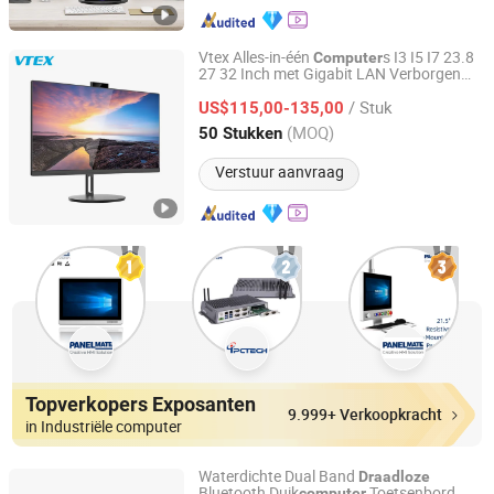
Vtex Alles-in-één
s I3 I5 I7 23.8
Computer
27 32 Inch met Gigabit LAN Verborgen
Shenzhen Vitek Electronics Co., Ltd.
Camera Draadloos Opladen UPS Alles-in-
/ Stuk
één PC Desktop
US$115,00-135,00
Guangdong, China
Sinds 2020
(MOQ)
50 Stukken
Verstuur aanvraag
Topverkopers Exposanten
9.999+ Verkoopkracht
in Industriële computer
Waterdichte Dual Band
Draadloze
Bluetooth Duik
Toetsenbord
computer