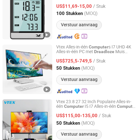
Snelheidsmeter en Odometer Waterdichte
/ Stuk
Fiets
met Groot Scherm, Bied
US$11,69-15,00
computer
Professionele
Zhejiang, China
Sinds 2026
(MOQ)
100 Stukken
Verstuur aanvraag
Vtex Alles-in-één
s I7 UHD 4K
Computer
Alles-in-één PC met
Muis
Draadloze
Shenzhen Vitek Electronics Co., Ltd.
Toetsenbord Zakelijk Ontwerp Touch
/ Stuk
Alles-in-één
27 Inch
US$725,5-749,5
Computer
Guangdong, China
Sinds 2020
(MOQ)
50 Stukken
Verstuur aanvraag
Vtex 23.8 27 32 Inch Populaire Alles-in-
één
I5 I7 Alles-in-één
Computer
Computer
Shenzhen Vitek Electronics Co., Ltd.
27 Inch met Verborgen Camera
/ Stuk
Draadloos Opladen Aio PC
US$115,00-135,00
Guangdong, China
Sinds 2020
(MOQ)
50 Stukken
Verstuur aanvraag