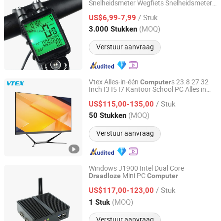
Snelheidsmeter Wegfiets Snelheidsmeter
Jiangsu B-Line Tools Co., Ltd.
Draadloos
Computer
/ Stuk
US$6,99-7,99
Jiangsu, China
Sinds 2020
(MOQ)
3.000 Stukken
Verstuur aanvraag
Vtex Alles-in-één
s 23.8 27 32
Computer
Inch I3 I5 I7 Kantoor School PC Alles in
Shenzhen Vitek Electronics Co., Ltd.
één met Pcie Draadloos Opladen en
/ Stuk
Verborgen Camera Aio
US$115,00-135,00
Guangdong, China
Sinds 2020
(MOQ)
50 Stukken
Verstuur aanvraag
Windows J1900 Intel Dual Core
Mini PC
Draadloze
Computer
Shenzhen Junfirer Technology Development Co., Ltd.
/ Stuk
US$117,00-123,00
Guangdong, China
Sinds 2013
(MOQ)
1 Stuk
Verstuur aanvraag