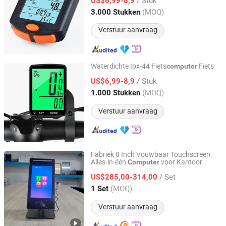
US$6,99-8,9
Jiangsu, China
Sinds 2020
(MOQ)
3.000 Stukken
Verstuur aanvraag
Waterdichte Ipx-44 Fiets
Fiets
computer
Jiangsu B-Line Tools Co., Ltd.
/ Stuk
US$6,99-8,9
(MOQ)
1.000 Stukken
Jiangsu, China
Sinds 2020
Verstuur aanvraag
Fabriek 8 Inch Vouwbaar Touchscreen
Alles-in-één
voor Kantoor
Computer
Shenzhen Zhongkemei Digital Technology Co., Ltd
/ Set
US$285,00-314,00
Guangdong, China
Sinds 2025
(MOQ)
1 Set
Verstuur aanvraag