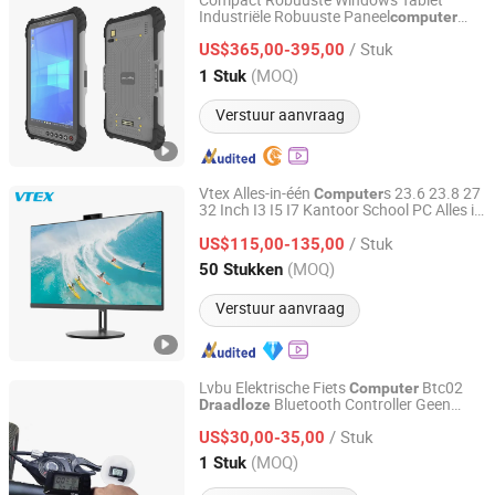
Compact Robuuste Windows Tablet
Industriële Robuuste Paneel
computer
Shenzhen Hosoton Technology Co., Ltd.
Slimme NFC Tablet
Qr Code
Draadloze
/ Stuk
Scanner Mobiele
Q801
US$365,00-395,00
Computer
Guangdong, China
Sinds 2022
(MOQ)
1 Stuk
Verstuur aanvraag
Vtex Alles-in-één
s 23.6 23.8 27
Computer
32 Inch I3 I5 I7 Kantoor School PC Alles in
Shenzhen Vitek Electronics Co., Ltd.
één met Draadloos Opladen en Verborgen
/ Stuk
Camera Aio
US$115,00-135,00
Guangdong, China
Sinds 2020
(MOQ)
50 Stukken
Verstuur aanvraag
Lvbu Elektrische Fiets
Btc02
Computer
Bluetooth Controller Geen
Draadloze
Nanchang Lvbu Import and Export Co., Ltd.
Draad Fiets Lithium Ion
Computer
/ Stuk
US$30,00-35,00
Jiangxi, China
Sinds 2020
(MOQ)
1 Stuk