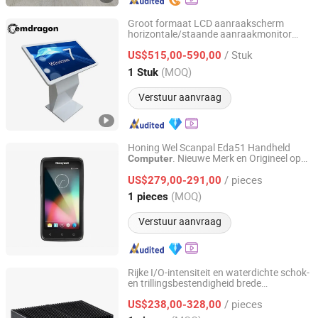
Groot formaat LCD aanraakscherm
horizontale/staande aanraakmonitor
Shenzhen GemDragon Display Technology Co., Ltd.
alles-in-één
voor winkelcentrum
computer
/ Stuk
reclame speler
US$515,00-590,00
Guangdong, China
Sinds 2017
(MOQ)
1 Stuk
Verstuur aanvraag
Honing Wel Scanpal Eda51 Handheld
. Nieuwe Merk en Origineel op
Computer
Suzhou Dellege Electronic Technology Co., Ltd.
Voorraad
/ pieces
US$279,00-291,00
Jiangsu, China
Sinds 2024
(MOQ)
1 pieces
Verstuur aanvraag
Rijke I/O-intensiteit en waterdichte schok-
en trillingsbestendigheid brede
Guangzhou Xishida Information Technology Co., Ltd.
temperatuurwerking fanless ontwerp
/ pieces
robuuste industriële
robuuste
US$238,00-328,00
computer
industriële
computer