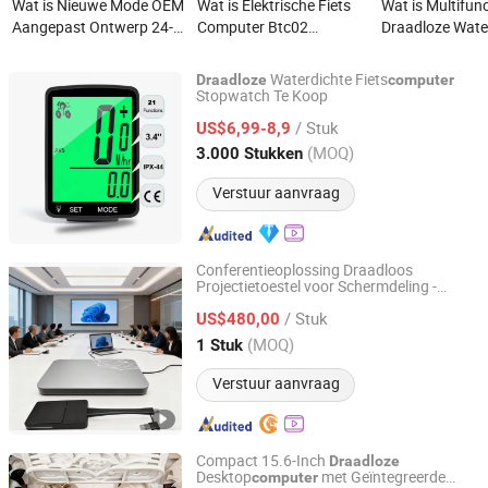
Wat is Nieuwe Mode OEM
Wat is Elektrische Fiets
Wat is Multifun
Aangepast Ontwerp 24-
Computer Btc02
Draadloze Wate
Inch Draadloos Opladen
Draadloze Bluetooth
Fietscomputer 
Monoblock Computer
Controller Geen Draad
Fietssporten
Waterdichte Fiets
Draadloze
computer
Fiets Lithium Ion
Stopwatch Te Koop
Jiangsu B-Line Tools Co., Ltd.
Computer Ebike
/ Stuk
US$6,99-8,9
Jiangsu, China
Sinds 2020
(MOQ)
3.000 Stukken
Verstuur aanvraag
Conferentieoplossing Draadloos
Projectietoestel voor Schermdeling -
Xiamen Foyum Electronic Technology Co., Ltd.
Projectiedoos,
, Mobiele
Computer
/ Stuk
Telefoon, Tablet Schermdeling Natuurlijke
US$480,00
Ai Intelligente Geluidsonderdrukking
Fujian, China
Sinds 2024
(MOQ)
1 Stuk
Verstuur aanvraag
Compact 15.6-Inch
Draadloze
Desktop
met Geïntegreerde
computer
Shenzhen Junfirer Technology Development Co., Ltd.