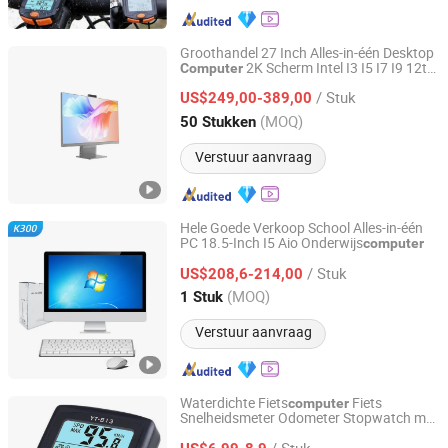
Groothandel 27 Inch Alles-in-één Desktop
2K Scherm Intel I3 I5 I7 I9 12th
Computer
Shenzhen ITZR Technology Co., Ltd.
13th 14th Generatie Alles-in-één PC DDR4
/ Stuk
DDR5 16GB 512GB Nvme SSD Pcie WiFi 6
US$249,00-389,00
Guangdong, China
Sinds 2010
(MOQ)
50 Stukken
Verstuur aanvraag
Hele Goede Verkoop School Alles-in-één
PC 18.5-Inch I5 Aio Onderwijs
computer
Guangdong Maifan Technology Co., Ltd.
/ Stuk
US$208,6-214,00
Guangdong, China
Sinds 2022
(MOQ)
1 Stuk
Verstuur aanvraag
Waterdichte Fiets
Fiets
computer
Snelheidsmeter Odometer Stopwatch met
Jiangsu B-Line Tools Co., Ltd.
Achtergrondverlichting Scherm
/ Stuk