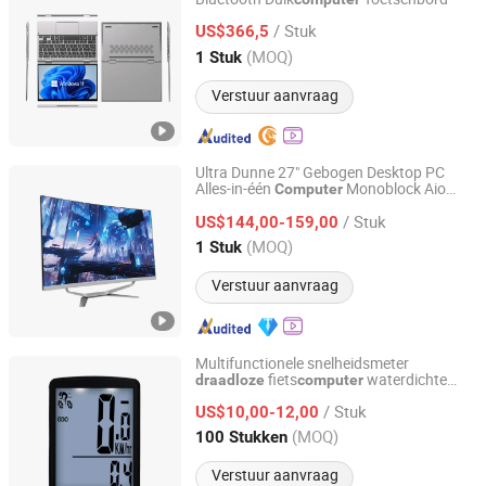
Hangzhou Lulai Technology Co., Ltd.
/ Stuk
US$366,5
Zhejiang, China
Sinds 2025
(MOQ)
1 Stuk
Verstuur aanvraag
Ultra Dunne 27" Gebogen Desktop PC
Alles-in-één
Monoblock Aio
Computer
Shenzhen Hopestar Sci-Tech Co., Ltd.
Zakelijke Gaming Werkstation Kantoor
/ Stuk
Core I7 16GB 512 SSD Draadloos
US$144,00-159,00
Toetsenbord Muis
Guangdong, China
Sinds 2009
(MOQ)
1 Stuk
Verstuur aanvraag
Multifunctionele snelheidsmeter
fiets
waterdichte
draadloze
computer
Ningbo Easyget Co., Ltd.
fietsodometer Wyz23838
/ Stuk
US$10,00-12,00
Zhejiang, China
Sinds 2010
(MOQ)
100 Stukken
Verstuur aanvraag