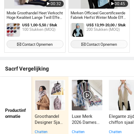
00:32
00:45
Mode Groothandel Heet Verkocht
Merken Officieel Gecertificeerde
Hoge Kwaliteit Lange Twill Effen
Fabriek Herfst Winter Mode Effen
Unisex Dames Sjaal Viscose
Kleur Dikke Kasjmier Sjaal
US$ 1,00-5,50 / Stuk
US$ 13,99-20,00 / Stuk
Polyester Winter Kasjmier Sjaal
Warme Zachte Dames Gebreide
100 Stukken (MOQ)
200 Stukken (MOQ)
Sjaal
Contact Opnemen
Contact Opnemen
Sacrf Vergelijking
Productinf
Groothandel
Luxe Merk
Elegante zij
ormatie
Designer Sjaal
2026 Dames
chiffon sjaal
Warme Zachte
Hoofddoek
Chatten
Chatten
Chatten