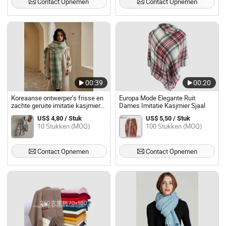
Contact Opnemen
Contact Opnemen
00:39
00:20
Koreaanse ontwerper's frisse en
Europa Mode Elegante Ruit
zachte geruite imitatie kasjmier
Dames Imitatie Kasjmier Sjaal
sjaal winter verdikking veelzijdige
US$ 4,80 / Stuk
US$ 5,50 / Stuk
sjaal student lange sjaal
10 Stukken (MOQ)
100 Stukken (MOQ)
Contact Opnemen
Contact Opnemen