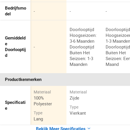
Bedrijfsmo
-
-
-
del
Doorlooptijd
Doorlooptij
Hoogseizoen:
Hoogseizoe
Gemiddeld
3-6 Maanden
1-3 Maande
e
-
Doorlooptijd
Doorlooptij
Doorlooptij
Buiten Het
Buiten Het
d
Seizoen: 1-3
Seizoen: Ee
Maanden
Maand
Productkenmerken
Materiaal
Materiaal
100%
Zijde
Specificati
Polyester
Type
e
Vierkant
Type
Lang
Bekijk Meer Specificaties