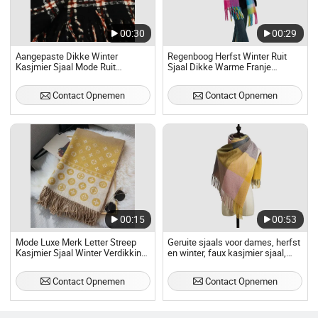
00:30
00:29
Aangepaste Dikke Winter
Regenboog Herfst Winter Ruit
Kasjmier Sjaal Mode Ruit
Sjaal Dikke Warme Franje
Pashmina Sjaal met Franje
Kasjmier Sjaal Sjaal
Contact Opnemen
Contact Opnemen
00:15
00:53
Mode Luxe Merk Letter Streep
Geruite sjaals voor dames, herfst
Kasjmier Sjaal Winter Verdikking
en winter, faux kasjmier sjaal,
Warm Tassel Sjaal Beroemde
winterstijl uit Engeland, met
Ontwerper Sjaal
franjes, groothandel sjaal
Contact Opnemen
Contact Opnemen