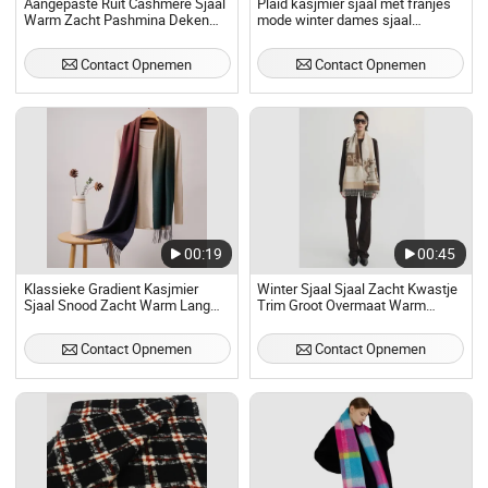
Aangepaste Ruit Cashmere Sjaal
Plaid kasjmier sjaal met franjes
Warm Zacht Pashmina Deken
mode winter dames sjaal
Ruit Tassel Mohair Sjaal
groothandel
Contact Opnemen
Contact Opnemen
00:19
00:45
Klassieke Gradient Kasjmier
Winter Sjaal Sjaal Zacht Kwastje
Sjaal Snood Zacht Warm Lang
Trim Groot Overmaat Warm
Tassel Winter Mode Pashmina
Sjaals Aangepaste Groothandel
Tudung
Kasjmier Sjaals
Contact Opnemen
Contact Opnemen