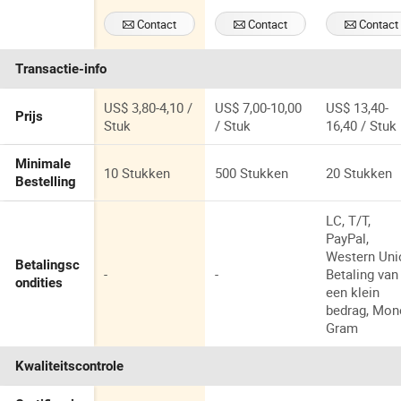
Pashmina
Katoen Linnen
Sjaal Sjaal
Winter Hijab
Contact
Contact
Contact
Dames
Sjaal
Opnemen
Opnemen
Opnemen
Dekentje
Transactie-info
Lange Ruit
Tassel
Kasjmier Sjaal
US$ 3,80-4,10 /
US$ 7,00-10,00
US$ 13,40-
Prijs
voor Vrouwen
Stuk
/ Stuk
16,40 / Stuk
Minimale
10 Stukken
500 Stukken
20 Stukken
Bestelling
LC, T/T,
PayPal,
Western Uni
Betalingsc
-
-
Betaling van
ondities
een klein
bedrag, Mon
Gram
Kwaliteitscontrole