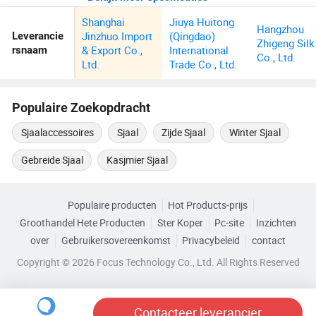
Shanghai
Jiuya Huitong
Hangzhou
Jinzhuo Import
(Qingdao)
Leverancie
Zhigeng Silk
& Export Co.,
International
rsnaam
Co., Ltd.
Ltd.
Trade Co., Ltd.
Populaire Zoekopdracht
Sjaalaccessoires
Sjaal
Zijde Sjaal
Winter Sjaal
Gebreide Sjaal
Kasjmier Sjaal
Populaire producten
Hot Products-prijs
Groothandel Hete Producten
Ster Koper
Pc-site
Inzichten
over
Gebruikersovereenkomst
Privacybeleid
contact
Copyright © 2026 Focus Technology Co., Ltd. All Rights Reserved
Contacteer leverancier