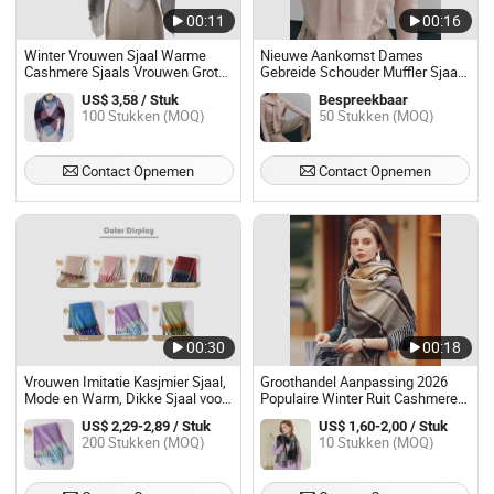
00:11
00:16
Winter Vrouwen Sjaal Warme
Nieuwe Aankomst Dames
Cashmere Sjaals Vrouwen Grote
Gebreide Schouder Muffler Sjaal
Vierkante Lange Sjaals
Mode Kasjmier Sjaal
US$ 3,58 / Stuk
Bespreekbaar
100 Stukken (MOQ)
50 Stukken (MOQ)
Contact Opnemen
Contact Opnemen
00:30
00:18
Vrouwen Imitatie Kasjmier Sjaal,
Groothandel Aanpassing 2026
Mode en Warm, Dikke Sjaal voor
Populaire Winter Ruit Cashmere
Herfst en Winter Groothandel
Sjaals voor Mannen en Vrouwen
US$ 2,29-2,89 / Stuk
US$ 1,60-2,00 / Stuk
70X190cm Warme Cashmere
200 Stukken (MOQ)
10 Stukken (MOQ)
Sjaals Kleding