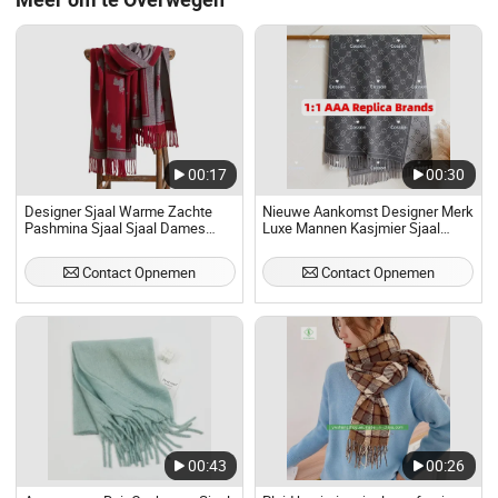
00:17
00:30
Designer Sjaal Warme Zachte
Nieuwe Aankomst Designer Merk
Pashmina Sjaal Sjaal Dames
Luxe Mannen Kasjmier Sjaal
Dekentje Lange Geruite Franje
Franje Klassieke Sjaals
Cashmere Sjaal voor Vrouwen
Groothandel Ruit Zacht Heren
Contact Opnemen
Contact Opnemen
Pashmina Winter Warme Sjaal
Pashmina Kasjmier Vrouwen
Sjaals
00:43
00:26