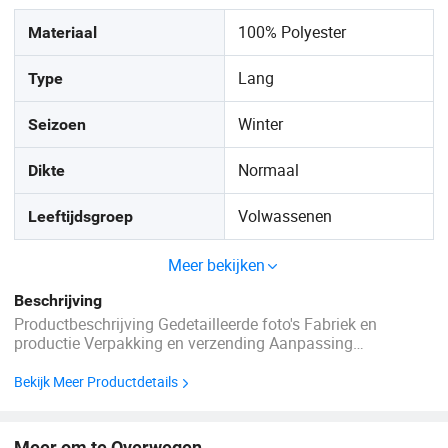
100% Polyester
Materiaal
Lang
Type
Winter
Seizoen
Normaal
Dikte
Volwassenen
Leeftijdsgroep
Meer bekijken
Beschrijving
Productbeschrijving Gedetailleerde foto's Fabriek en
productie Verpakking en verzending Aanpassing
Certificeringen VEELGESTELDE VRAGEN V1.
Voorbeeldservice Gratis monsters kunnen op aanvraag
Bekijk Meer Productdetails
worden verstrekt; vracht verzamelen. V2. Betaling We
accepteren soorten ...
Meer om te Overwegen