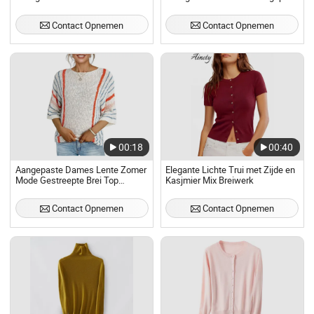
Logo voor Elke Gelegenheid
Contact Opnemen
Contact Opnemen
00:18
00:40
Aangepaste Dames Lente Zomer
Elegante Lichte Trui met Zijde en
Mode Gestreepte Brei Top
Kasjmier Mix Breiwerk
Boothals Batwing Mouw Losse
Pasvorm Lichtgewicht Trui
Contact Opnemen
Contact Opnemen
Dames Kleding