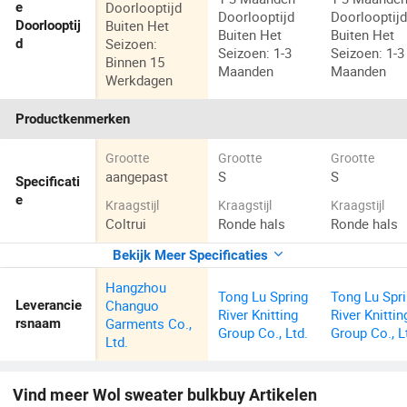
Doorlooptijd
e
Doorlooptijd
Doorlooptij
Buiten Het
Doorlooptij
Buiten Het
Buiten Het
Seizoen:
d
Seizoen: 1-3
Seizoen: 1-3
Binnen 15
Maanden
Maanden
Werkdagen
Productkenmerken
Grootte
Grootte
Grootte
aangepast
S
S
Specificati
e
Kraagstijl
Kraagstijl
Kraagstijl
Coltrui
Ronde hals
Ronde hals
Bekijk Meer Specificaties
Hangzhou
Tong Lu Spring
Tong Lu Spr
Changuo
Leverancie
River Knitting
River Knittin
Garments Co.,
rsnaam
Group Co., Ltd.
Group Co., L
Ltd.
Vind meer
Wol sweater bulkbuy
Artikelen