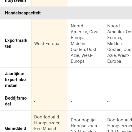
ntsysteem
Handelscapaciteit
Noord
Noord
Amerika, Oost-
Amerika, Oo
Europa,
Europa,
Exportmark
West-Europa
Midden-
Midden-
ten
Oosten, Oost
Oosten, Oos
Azië, West-
Azië, West-
Europa
Europa
Jaarlijkse
-
-
-
Exportinko
msten
Bedrijfsmo
-
-
-
del
Doorlooptijd
Doorlooptijd
Doorlooptij
Hoogseizoen:
Hoogseizoen:
Hoogseizoe
Een Maand
Gemiddeld
1-3 Maanden
1-3 Maande