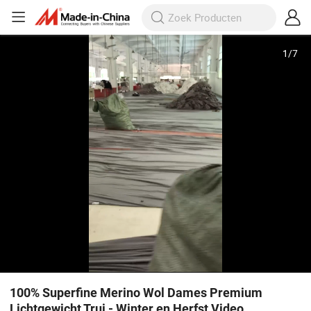
1
/
7
100% Superfine Merino Wol Dames Premium
Lichtgewicht Trui - Winter en Herfst Video