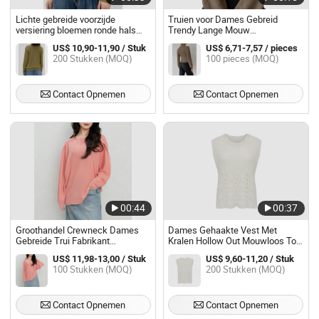
Lichte gebreide voorzijde
Truien voor Dames Gebreid
versiering bloemen ronde hals
Trendy Lange Mouw
lintafwerking dames lange mouw
Lichtgewicht Slanke Pasvorm
US$ 10,90-11,90 / Stuk
US$ 6,71-7,57 / pieces
trui
Pullover Uitsnijdingen Tops S-XXL
200 Stukken (MOQ)
100 pieces (MOQ)
Contact Opnemen
Contact Opnemen
00:44
00:37
Groothandel Crewneck Dames
Dames Gehaakte Vest Met
Gebreide Trui Fabrikant
Kralen Hollow Out Mouwloos Top
Aangepaste Zomertrui
Parels Decor Lichtgewicht
US$ 11,98-13,00 / Stuk
US$ 9,60-11,20 / Stuk
Lichtgewicht Breiwerk Pullovers
Ademend Zomer Trui Elegante
100 Stukken (MOQ)
200 Stukken (MOQ)
Casual Laagjes Fabrikant China
Contact Opnemen
Contact Opnemen