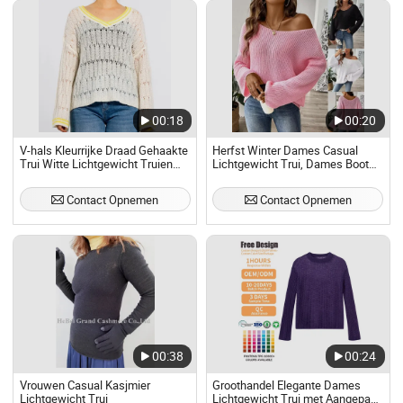
00:18
00:20
V-hals Kleurrijke Draad Gehaakte
Herfst Winter Dames Casual
Trui Witte Lichtgewicht Truien
Lichtgewicht Trui, Dames Boot
voor Vrouwen
Nek Schouder Mouw Gebreide
Trui, Dames Pullover Trui
Contact Opnemen
Contact Opnemen
00:38
00:24
Vrouwen Casual Kasjmier
Groothandel Elegante Dames
Lichtgewicht Trui
Lichtgewicht Trui met Aangepast