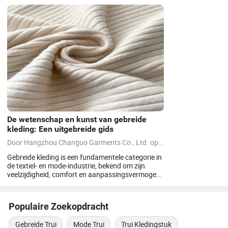
De wetenschap en kunst van gebreide
kleding: Een uitgebreide gids
Door
Hangzhou Changuo Garments Co., Ltd.
op
09/05/2025
Gebreide kleding is een fundamentele categorie in
de textiel- en mode-industrie, bekend om zijn
veelzijdigheid, comfort en aanpassingsvermogen.
In tegenstelling tot geweven stoffen, die worden
gemaakt door twee sets garens in een rechte
hoek te kruisen, worden gebreide stoffen
Populaire Zoekopdracht
geconstrueerd door lussen van garen in een reeks
verbonden steken in elkaar te haken. Deze unieke
Gebreide Trui
Mode Trui
Trui Kledingstuk
structuur geeft gebreide kledingstukken hun