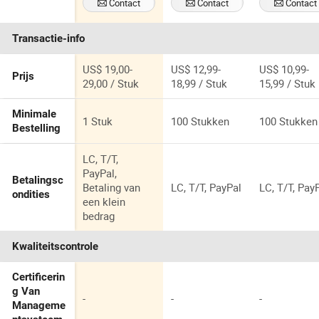
Contact
Contact
Contact
Trui - Winter en
Trui
Opnemen
Opnemen
Opnemen
Herfst
Transactie-info
US$ 19,00-
US$ 12,99-
US$ 10,99-
Prijs
29,00 / Stuk
18,99 / Stuk
15,99 / Stuk
Minimale
1 Stuk
100 Stukken
100 Stukken
Bestelling
LC, T/T,
PayPal,
Betalingsc
Betaling van
LC, T/T, PayPal
LC, T/T, Pay
ondities
een klein
bedrag
Kwaliteitscontrole
Certificerin
g Van
-
-
-
Manageme