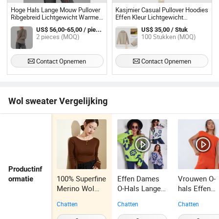
Hoge Hals Lange Mouw Pullover
Kasjmier Casual Pullover Hoodies
Ribgebreid Lichtgewicht Warme
Effen Kleur Lichtgewicht
Trui voor Vrouwen
Gebreide Hooded Sweatshirt
US$ 56,00-65,00 / pieces
US$ 35,00 / Stuk
Warme Trui
2 pieces (MOQ)
100 Stukken (MOQ)
Contact Opnemen
Contact Opnemen
Wol sweater Vergelijking
Productinf
100% Superfine
Effen Dames
Vrouwen O-
ormatie
Merino Wol
O-Hals Lange
hals Effen
Dames
Mouw
Kleur Gebrei
Chatten
Chatten
Chatten
Premium
Bloemenprint
Mouwloze
Lichtgewicht
Brei Trui
Vest Pullove