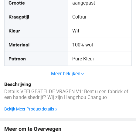
aangepast
Grootte
Coltrui
Kraagstijl
Wit
Kleur
100% wol
Materiaal
Pure Kleur
Patroon
Meer bekijken
Beschrijving
Details VEELGESTELDE VRAGEN V1: Bent u een fabriek of
een handelsbedrijf? Wij zijn Hangzhou Changuo
kledingstukken Co., Ltd., een industrie die in staat is te
exporteren. We hebben meerdere productielijnen, een
Bekijk Meer Productdetails
professioneel team van kleermakers, een ervaren team voor
...
Meer om te Overwegen