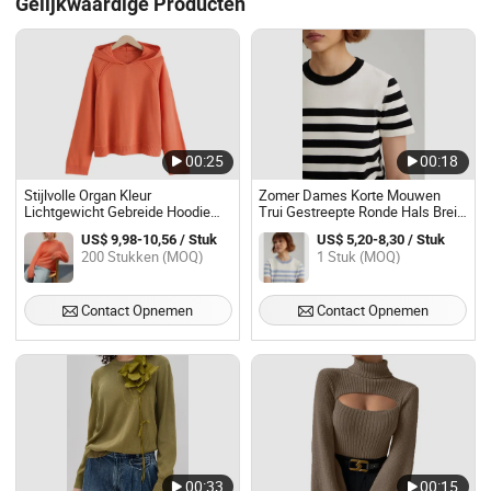
Gelijkwaardige Producten
00:25
00:18
Stijlvolle Organ Kleur
Zomer Dames Korte Mouwen
Lichtgewicht Gebreide Hoodie
Trui Gestreepte Ronde Hals Brei
Trui voor Vrouwen
Top – Casual & Stijlvol,
US$ 9,98-10,56 / Stuk
US$ 5,20-8,30 / Stuk
Lichtgewicht Dames Gestreepte
200 Stukken (MOQ)
1 Stuk (MOQ)
Trui Top, Gebreide Gestreepte T-
shirt, Geen MOQ
Contact Opnemen
Contact Opnemen
00:33
00:15