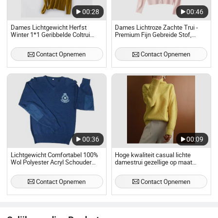
00:28
00:46
Dames Lichtgewicht Herfst
Dames Lichtroze Zachte Trui -
Winter 1*1 Geribbelde Coltrui
Premium Fijn Gebreide Stof,
Merino Wol Pullover Trui
Ronde Hals Enkele Knopen
Slanke Pasvorm Lichtgewicht
Contact Opnemen
Contact Opnemen
Top
00:36
00:09
Lichtgewicht Comfortabel 100%
Hoge kwaliteit casual lichte
Wol Polyester Acryl Schouder
damestrui gezellige op maat
Elleboog Patches Trui Tactische
gemaakte gebreide trui
Pullover
Contact Opnemen
Contact Opnemen