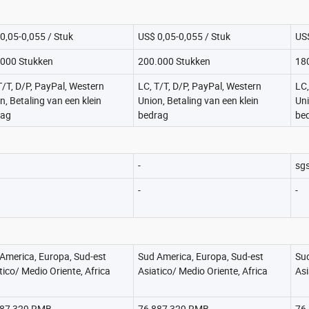
0,05-0,055 / Stuk
US$ 0,05-0,055 / Stuk
US$
000 Stukken
200.000 Stukken
18
T/T, D/P, PayPal, Western
LC, T/T, D/P, PayPal, Western
LC,
n, Betaling van een klein
Union, Betaling van een klein
Uni
rag
bedrag
be
-
sgs
-
-
America, Europa, Sud-est
Sud America, Europa, Sud-est
Sud
tico/ Medio Oriente, Africa
Asiatico/ Medio Oriente, Africa
Asi
887,329 RMB
76,887,329 RMB
76