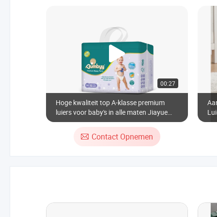
00:27
Hoge kwaliteit top A-klasse premium
Aa
luiers voor baby's in alle maten Jiayue
Lu
groothandel wegwerp eco-vriendelijke
Weg
luierbroekjes zorgluiers
Contact Opnemen