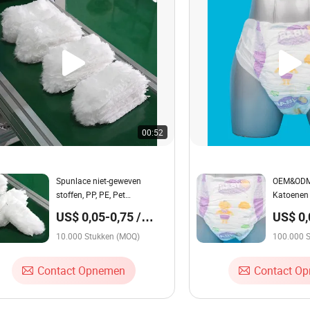
00:52
Spunlace niet-geweven
OEM&ODM 
stoffen, PP, PE, Pet
Katoenen 
schoonmaakproducten baby
Magische 
US$ 0,05-0,75 /
US$ 0,
luiers duster navulling
Prijs Gro
Stuk
Stuk
10.000 Stukken (MOQ)
Tape Elas
100.000 
Premium K
Wegwerplu
Contact Opnemen
Contact O