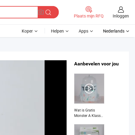
Inloggen
Plaats mijn RFQ
Koper
Helpen
Apps
Nederlands
Aanbevelen voor jou
Wat is Gratis
Monster A Klasse
Freshbaby
Bumper Unisex
Baby Luier Vrij