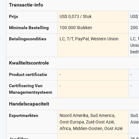
Transactie-info
US$ 0,073 / Stuk
US$ 
Prijs
100.000 Stukken
200.
Minimale Bestelling
LC, T/T, PayPal, Western Union
LC, 
Betalingscondities
Unio
bed
Kwaliteitscontrole
-
-
Product certificatie
-
-
Certificering Van
Managementsysteem
Handelscapaciteit
Noord Amerika, Sud America,
Sud 
Exportmarkten
Oost-Europa, Zuid-Oost Azië,
Asia
Africa, Midden-Oosten, Oost Azië
-
76,