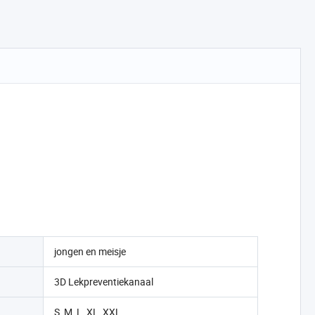
jongen en meisje
3D Lekpreventiekanaal
S, M, L, XL, XXL