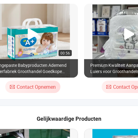
00:56
ngepaste Babyproducten Ademend
Premium Kwaliteit Aanp
ierfabriek Groothandel Goedkope
Luiers voor Groothandels
werpluiers Ultra Dunne Baby Luiers
Contact Opnemen
Contact O
Gelijkwaardige Producten