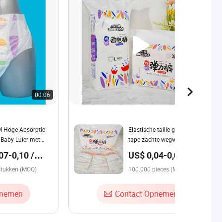
00:06
00:37
Hoge Absorptie
Elastische taille grote oor
Baby Luier met
tape zachte wegwerpluier
Tape Fabriek Goede
lage MOQ fabrieksprijs directe
07-0,10 /
US$ 0,04-0,06 /
te Oren Magische
groothandel Quanzhou
pieces
tische Tailleband
Stukken (MOQ)
fabriek
100.000 pieces (MOQ)
waliteit
ier Broekjes
pnemen
Contact Opnemen