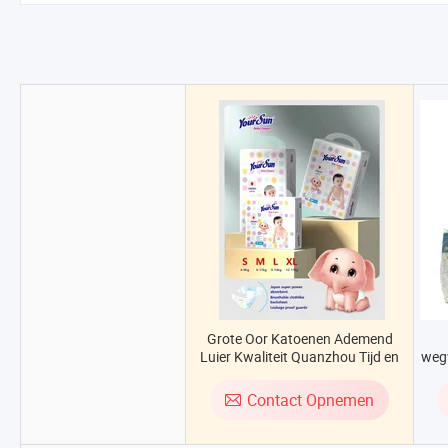
Grote Oor Katoenen Ademend
Luier Kwaliteit Quanzhou Tijd en
weg
Tianhe Fabrieksprijs Goedkope
Luier OEM&ODM Baby Luier
Contact Opnemen