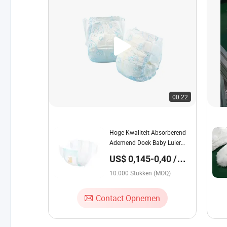
00:22
Hoge Kwaliteit Absorberend
Ademend Doek Baby Luier
Bulk
US$ 0,145-0,40 /
Stuk
10.000 Stukken (MOQ)
Contact Opnemen