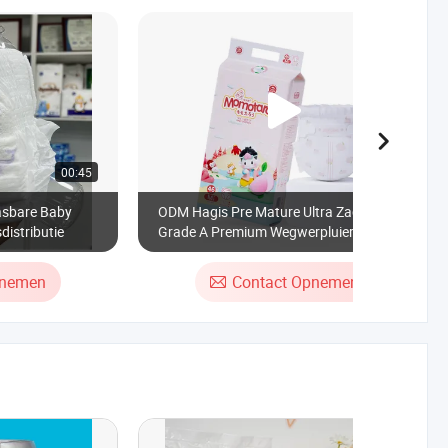
00:45
00:45
asbare Baby
ODM Hagis Pre Mature Ultra Zacht
distributie
Grade A Premium Wegwerpluiers met
Vochtindicator
pnemen
Contact Opnemen