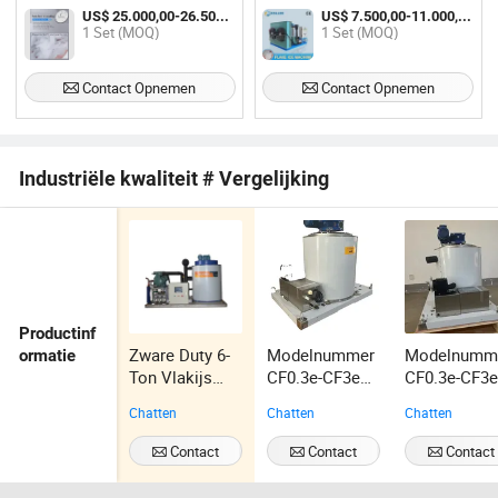
IJsproducent voor de
US$ 25.000,00-26.500,00 / Set
US$ 7.500,00-11.000,00 / Set
Visserijsector
1 Set (MOQ)
1 Set (MOQ)
Zeevruchtenbewaring
Contact Opnemen
Contact Opnemen
Industriële kwaliteit # Vergelijking
Productinf
Zware Duty 6-
Modelnummer
Modelnumm
ormatie
Ton Vlakijs
CF0.3e-CF3e
CF0.3e-CF3
Maker voor
IJs Maker
IJs Generato
Chatten
Chatten
Chatten
Superieure
Generator
Machine
Koelingsoplos
Contact
Contact
Contact
singen
Opnemen
Opnemen
Opnemen