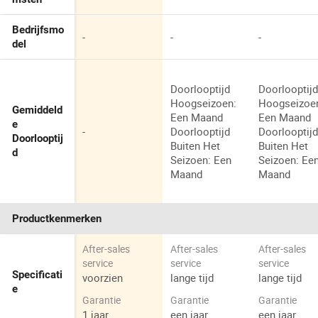
Bedrijfsmo
-
-
-
del
Doorlooptijd
Doorlooptij
Hoogseizoen:
Hoogseizoe
Gemiddeld
Een Maand
Een Maand
e
-
Doorlooptijd
Doorlooptij
Doorlooptij
Buiten Het
Buiten Het
d
Seizoen: Een
Seizoen: Ee
Maand
Maand
Productkenmerken
After-sales
After-sales
After-sales
service
service
service
Specificati
voorzien
lange tijd
lange tijd
e
Garantie
Garantie
Garantie
1 jaar
een jaar
een jaar