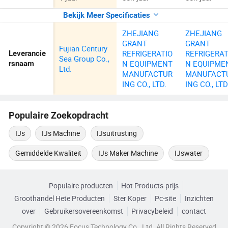
Bekijk Meer Specificaties
ZHEJIANG
ZHEJIANG
GRANT
GRANT
Fujian Century
REFRIGERATIO
REFRIGERAT
Leverancie
Sea Group Co.,
N EQUIPMENT
N EQUIPME
rsnaam
Ltd.
MANUFACTUR
MANUFACT
ING CO., LTD.
ING CO., LTD
Populaire Zoekopdracht
IJs
IJs Machine
IJsuitrusting
Gemiddelde Kwaliteit
IJs Maker Machine
IJswater
Populaire producten
Hot Products-prijs
Groothandel Hete Producten
Ster Koper
Pc-site
Inzichten
over
Gebruikersovereenkomst
Privacybeleid
contact
Copyright © 2026 Focus Technology Co., Ltd. All Rights Reserved