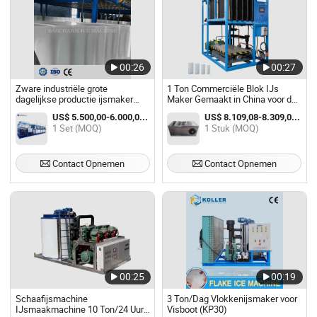
00:26
00:27
Zware industriële grote
1 Ton Commerciële Blok IJs
dagelijkse productie ijsmaker
Maker Gemaakt in China voor de
apparatuur fabrikant
Wereldmarkt
US$ 5.500,00-6.000,00 / Set
US$ 8.109,08-8.309,08 / Stuk
professionele
1 Set (MOQ)
1 Stuk (MOQ)
blokijsproductieplantoplossing
Contact Opnemen
Contact Opnemen
00:25
00:19
Schaafijsmachine
3 Ton/Dag Vlokkenijsmaker voor
IJsmaakmachine 10 Ton/24 Uur
Visboot (KP30)