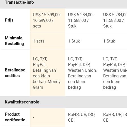
Transactie-info
US$ 15.399,00-
US$ 5.284,00-
US$ 5.284,00
16.599,00 /
11.588,00 /
11.588,00 /
Prijs
sets
Stuk
Stuk
Minimale
1 sets
1 Stuk
1 Stuk
Bestelling
LC, T/T,
LC, T/T,
LC, T/T,
PayPal,
PayPal, D/P,
PayPal, D/P,
Betaling van
Western Union,
Western Uni
Betalingsc
een klein
Betaling van
Betaling van
ondities
bedrag, Money
een klein
een klein
Gram
bedrag
bedrag
Kwaliteitscontrole
RoHS, UR, ISO,
RoHS, UR, IS
Product
-
CE
CE
certificatie