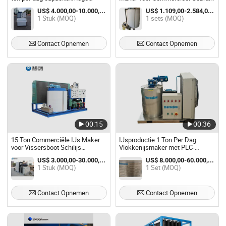
kwaliteit vlokijsmaker
US$ 4.000,00-10.000,00 / Stuk
US$ 1.109,00-2.584,00 / sets
1 Stuk (MOQ)
1 sets (MOQ)
Contact Opnemen
Contact Opnemen
00:15
00:36
15 Ton Commerciële IJs Maker
IJsproductie 1 Ton Per Dag
voor Vissersboot Schilijs
Vlokkenijsmaker met PLC-
Maakmachine
controller
US$ 3.000,00-30.000,00 / Stuk
US$ 8.000,00-60.000,00 / Set
1 Stuk (MOQ)
1 Set (MOQ)
Contact Opnemen
Contact Opnemen