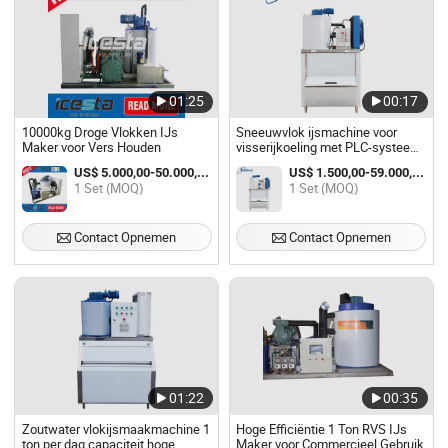
01:25
00:17
10000kg Droge Vlokken IJs
Sneeuwvlok ijsmachine voor
Maker voor Vers Houden
visserijkoeling met PLC-systeem
1 ton/dag vlokijsmaker
US$ 5.000,00-50.000,00 / Set
US$ 1.500,00-59.000,00 / Set
1 Set (MOQ)
1 Set (MOQ)
Contact Opnemen
Contact Opnemen
01:22
00:35
Zoutwater vlokijsmaakmachine 1
Hoge Efficiëntie 1 Ton RVS IJs
ton per dag capaciteit hoge
Maker voor Commercieel Gebruik