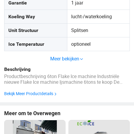
1 jaar
Garantie
lucht-/waterkoeling
Koeling Way
Splitsen
Unit Structuur
optioneel
Ice Temperatuur
Meer bekijken
Beschrijving
Productbeschrijving 6ton Flake Ice machine Industriële
nieuwe Flake Ice machine Ijsmachine 6tons te koop De
karakteristiek 1De structuur van de ijsmachine is voorzien
van inwendige krassen, droog en afgedicht. 2het materiaal
Bekijk Meer Productdetails
voor ijsmachines wordt verwerkt met speciale legering,
speciale ...
Meer om te Overwegen