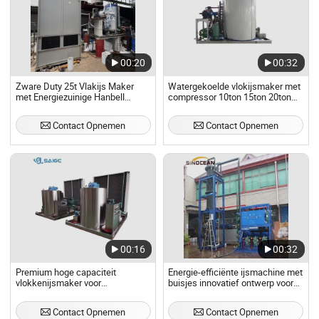
00:20
00:32
Zware Duty 25t Vlakijs Maker
Watergekoelde vlokijsmaker met
met Energiezuinige Hanbell
compressor 10ton 15ton 20ton
Compressor
voor chemische fabrieken en
betongebruik
Contact Opnemen
Contact Opnemen
00:16
00:32
Premium hoge capaciteit
Energie-efficiënte ijsmachine met
vlokkenijsmaker voor
buisjes innovatief ontwerp voor
commercieel gebruik
een verbeterde ijsproductie
Ijsmachine
Contact Opnemen
Contact Opnemen