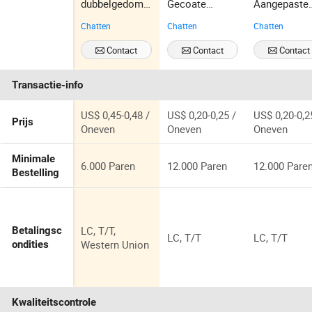
dubbelgedomp
Gecoate
Aangepaste
elde blauwe
Handschoenen
Dames Wer
Chatten
Chatten
Chatten
nitril olie
Auto
PU Zwarte
industriële
Assemblage
Veiligheid
Contact
Contact
Contact
veiligheidswer
Handschoen
Vrouwen
Opnemen
Opnemen
Opnemen
khandschoen
Nitril
Groothandel
Transactie-info
Werkhandscho
Gecoate
enen
Tuinhandsc
nen
US$ 0,45-0,48 /
US$ 0,20-0,25 /
US$ 0,20-0,2
Prijs
Oneven
Oneven
Oneven
Minimale
6.000 Paren
12.000 Paren
12.000 Pare
Bestelling
LC, T/T,
Betalingsc
LC, T/T
LC, T/T
Western Union
ondities
Kwaliteitscontrole