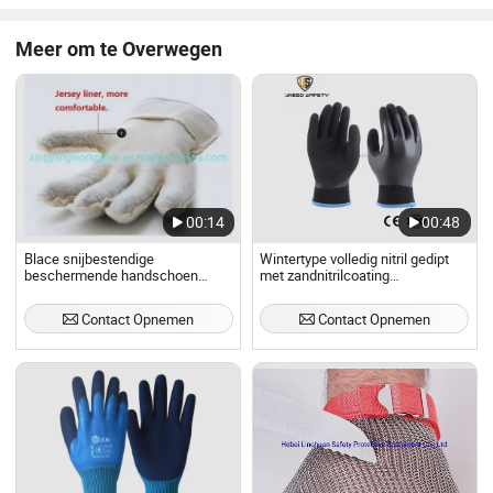
Meer om te Overwegen
00:14
00:48
Blace snijbestendige
Wintertype volledig nitril gedipt
beschermende handschoen
met zandnitrilcoating
werkhandschoen met CE-
werkhandschoenen
certificaat van hoge verkoop
Contact Opnemen
Contact Opnemen