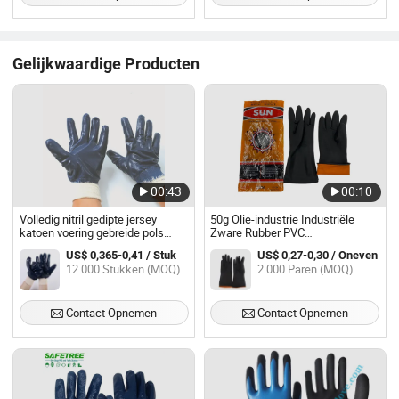
klauwen
constructie en omheining
Gelijkwaardige Producten
00:43
00:10
Volledig nitril gedipte jersey
50g Olie-industrie Industriële
katoen voering gebreide pols
Zware Rubber PVC
industriële werkhandschoen
Handschoenen
US$ 0,365-0,41 / Stuk
US$ 0,27-0,30 / Oneven
Werkhandschoenen
12.000 Stukken (MOQ)
2.000 Paren (MOQ)
Contact Opnemen
Contact Opnemen