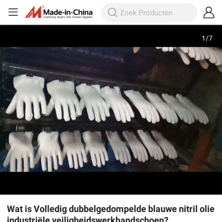
1
/
7
Wat is Volledig dubbelgedompelde blauwe nitril olie
industriële veiligheidswerkhandschoen?