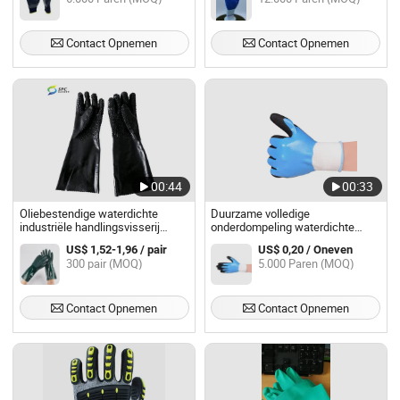
Industriële Beschermende
Werkhandschoenen
Contact Opnemen
Contact Opnemen
00:44
00:33
Oliebestendige waterdichte
Duurzame volledige
industriële handlingsvisserij
onderdompeling waterdichte
voedselverwerking PVC volledig
zwarte voering blauwe gecoate
US$ 1,52-1,96 / pair
US$ 0,20 / Oneven
gecoate oranje korrel antislip grip
handbescherming dubbel gedipte
300 pair (MOQ)
5.000 Paren (MOQ)
werkhandschoenen
nitril werkhandschoenen
Contact Opnemen
Contact Opnemen