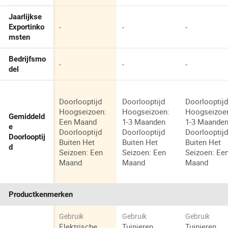
Jaarlijkse
-
-
-
Exportinko
msten
Bedrijfsmo
-
-
-
del
Doorlooptijd
Doorlooptijd
Doorlooptij
Hoogseizoen:
Hoogseizoen:
Hoogseizoe
Gemiddeld
Een Maand
1-3 Maanden
1-3 Maande
e
Doorlooptijd
Doorlooptijd
Doorlooptij
Doorlooptij
Buiten Het
Buiten Het
Buiten Het
d
Seizoen: Een
Seizoen: Een
Seizoen: Ee
Maand
Maand
Maand
Productkenmerken
Gebruik
Gebruik
Gebruik
Elektrische
Tuinieren,
Tuinieren,