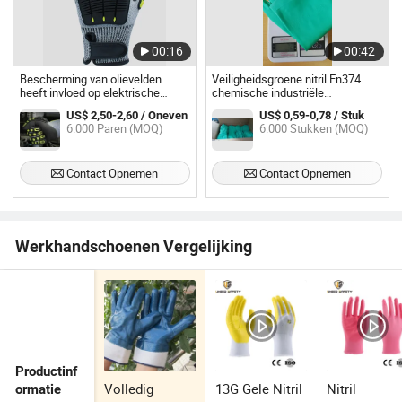
00:16
00:42
Bescherming van olievelden
Veiligheidsgroene nitril En374
heeft invloed op elektrische
chemische industriële
oliegassen Handmechanische
veiligheidswerkhandschoen
US$ 2,50-2,60 / Oneven
US$ 0,59-0,78 / Stuk
trillingsbestrijding
veiligheidshandschoenen
6.000 Paren (MOQ)
6.000 Stukken (MOQ)
Werkhandschoenen
Snijbestendige TPR-
handschoenen
Contact Opnemen
Contact Opnemen
Werkhandschoenen Vergelijking
Productinf
Volledig
13G Gele Nitril
Nitril
ormatie