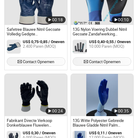
00:18
00:10
Safetree Blauwe Nitril Gecoate
13G Nylon Voering Dubbel Nitril
Volledig Gedipte
Gecoate Zandafwerking
Veiligheidsoverkapping PPE
Werkhandschoen voor
US$ 0,75-0,85 / Oneven
US$ 0,40-0,55 / Oneven
Veiligheidswerkhandschoenen
Waterdicht
2.400 Paren (MOQ)
10.000 Paren (MOQ)
Contact Opnemen
Contact Opnemen
00:24
00:35
Fabrikant Directe Verkoop
13G Witte Polyester Gebreide
Donkerblauwe Fluwelen
Blauwe Gladde Nitril Palm
Geïmpregneerde Nitrilrubberen
Gecoate Werkhandschoenen
US$ 0,30 / Oneven
US$ 0,11 / Oneven
Antislip en Oliebestendige
Oliebestendig voor Magazijn
6.000 Paren (MOQ)
12.000 Paren (MOQ)