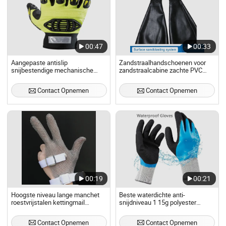
00:47
00:33
Aangepaste antislip
Zandstraalhandschoenen voor
snijbestendige mechanische
zandstraalcabine zachte PVC
beschermende
vinyl zandstraalhandschoenen
veiligheidswerkhandschoenen
zandstraalcabine
Contact Opnemen
Contact Opnemen
voor olieboorindustrie
veiligheidswerkhandschoenen
00:19
00:21
Hoogste niveau lange manchet
Beste waterdichte anti-
roestvrijstalen kettingmail
snijdniveau 1 15g polyester
veiligheidswerkhandschoen voor
voering volledig en zandlatex
slagers, snijbestendige
dubbel gedipt waterdichte
Contact Opnemen
Contact Opnemen
handschoenen met metalen
werkhandschoenen voor