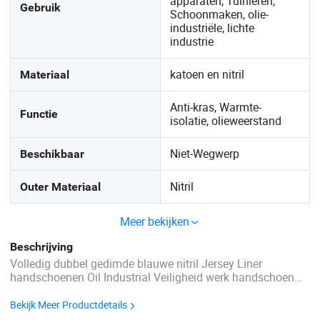
apparaten, Tuinieren,
Gebruik
Schoonmaken, olie-
industriële, lichte
industrie
katoen en nitril
Materiaal
Anti-kras, Warmte-
Functie
isolatie, olieweerstand
Niet-Wegwerp
Beschikbaar
Nitril
Outer Materiaal
Meer bekijken
Beschrijving
Volledig dubbel gedimde blauwe nitril Jersey Liner
handschoenen Oil Industrial Veiligheid werk handschoen
Specificaties Volledig dubbel gedompeld blauw nitril Jersey
Liner Oil Industrial Work Handschoen 1: Hoge kwaliteit CE
Bekijk Meer Productdetails
EN388: 4121 2: Jersey liner, full double dim blue ...