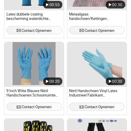
00:55
00:30
Latex dubbele coating
Metaalgaas
bescherming waterdichte
handschoen/Kettingen
veiligheidswerkhandschoenen
handschoen/RVS
handschoen/Vijfvingerige slager
Contact Opnemen
Contact Opnemen
RVS gaas snijbestendige
veiligheidswerkhandschoenen/Snijbe
werkhandschoen
00:20
00:30
9 Inch Witte Blauwe Nitril
Nitril Handschoen Vinyl Latex
Handschoenen Schoonruimte
Industrieel Fabrikant
Werkhandschoen
Veiligheidswerkhandschoenen
met Goede Prijs
Contact Opnemen
Contact Opnemen