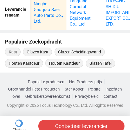
Langfang
LUOYANG
Ningbo
Gometal
SHIDIU
Gaoqiao Saer
Leverancie
Network
IMPORT AN
Auto Parts Co.,
rsnaam
Equipment
EXPORT CO.
Ltd.
Co., Ltd.
LTD.
Populaire Zoekopdracht
Kast
Glazen Kast
Glazen Scheidingswand
Houten Kastdeur
Houten Kastdeur
Glazen Tafel
Populaire producten
Hot Products-prijs
Groothandel Hete Producten
Ster Koper
Pc-site
Inzichten
over
Gebruikersovereenkomst
Privacybeleid
contact
Copyright © 2026 Focus Technology Co., Ltd. All Rights Reserved
Contacteer leverancier
Chatten