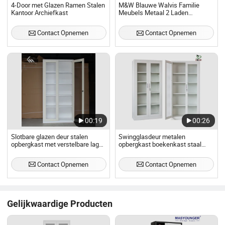
4-Door met Glazen Ramen Stalen
M&W Blauwe Walvis Familie
Kantoor Archiefkast
Meubels Metaal 2 Laden
Bestandsopslag Kast
Contact Opnemen
Contact Opnemen
00:19
00:26
Slotbare glazen deur stalen
Swingglasdeur metalen
opbergkast met verstelbare lagen
opbergkast boekenkast staal
voor bestanden en boeken
kantoormeubilair archiefkast
metalen kast
Contact Opnemen
Contact Opnemen
Gelijkwaardige Producten