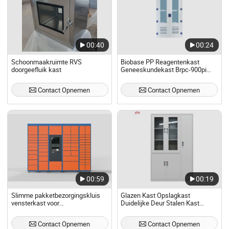
00:40
00:24
Schoonmaakruimte RVS
Biobase PP Reagentenkast
doorgeefluik kast
Geneeskundekast Brpc-900pi
met 5mm Dikke Verstevigde
Glazen Doorzichtige Ramen Kast
Contact Opnemen
Contact Opnemen
voor Laboratorium
00:59
00:19
Slimme pakketbezorgingskluis
Glazen Kast Opslagkast
vensterkast voor
Duidelijke Deur Stalen Kast
fastfoodrestaurant
Duidelijk Uitzicht Kast Kantoor
Meubilair
Contact Opnemen
Contact Opnemen