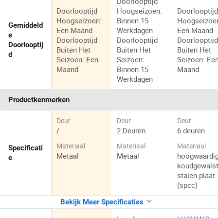
Doorlooptijd
Doorlooptijd
Hoogseizoen:
Doorlooptij
Hoogseizoen:
Binnen 15
Hoogseizoe
Gemiddeld
Een Maand
Werkdagen
Een Maand
e
Doorlooptijd
Doorlooptijd
Doorlooptij
Doorlooptij
Buiten Het
Buiten Het
Buiten Het
d
Seizoen: Een
Seizoen:
Seizoen: Ee
Maand
Binnen 15
Maand
Werkdagen
Productkenmerken
Deur
Deur
Deur
/
2 Deuren
6 deuren
Materiaal
Materiaal
Materiaal
Specificati
Metaal
Metaal
hoogwaardi
e
koudgewals
stalen plaat
(spcc)
Bekijk Meer Specificaties