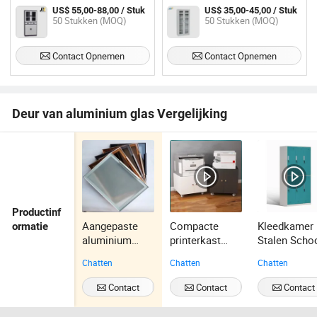
deur en twee lades
Planken
US$ 55,00-88,00 / Stuk
US$ 35,00-45,00 / Stuk
50 Stukken (MOQ)
50 Stukken (MOQ)
Contact Opnemen
Contact Opnemen
Deur van aluminium glas Vergelijking
Productinf
Aangepaste
Compacte
Kleedkamer
ormatie
aluminium
printerkast
Stalen Scho
glazen deuren
voor klein
Personeel
Chatten
Chatten
Chatten
en ramen
kantoor,
Slaapzaal
kasten, enz
ruimtebespare
Studenten
Contact
Contact
Contact
nd ontwerp
Kleding
Opnemen
Opnemen
Opnemen
Lockers