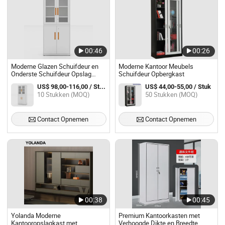
00:46
00:26
Moderne Glazen Schuifdeur en
Moderne Kantoor Meubels
Onderste Schuifdeur Opslag
Schuifdeur Opbergkast
Archiefkast
US$ 98,00-116,00 / Stuk
US$ 44,00-55,00 / Stuk
10 Stukken (MOQ)
50 Stukken (MOQ)
Contact Opnemen
Contact Opnemen
00:38
00:45
Yolanda Moderne
Premium Kantoorkasten met
Kantooropslagkast met
Verhoogde Dikte en Breedte