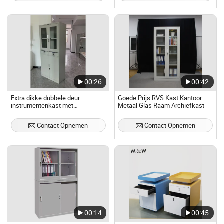
00:26
00:42
Extra dikke dubbele deur
Goede Prijs RVS Kast Kantoor
instrumentenkast met
Metaal Glas Raam Archiefkast
ingebouwde verlichting en
kijkvenster
Contact Opnemen
Contact Opnemen
00:14
00:45