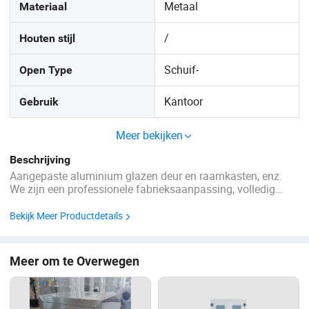
Metaal
Materiaal
/
Houten stijl
Schuif-
Open Type
Kantoor
Gebruik
Meer bekijken
Beschrijving
Aangepaste aluminium glazen deur en raamkasten, enz.
We zijn een professionele fabrieksaanpassing, volledig
aluminium glazen deuren, schuifdeuren en glazen kasten,
alle CNC gemechaniseerde productie, het creëren van een
Bekijk Meer Productdetails
gezonde levensstijl van product, functie, ontwerp tot thuis
stemming. ...
Meer om te Overwegen