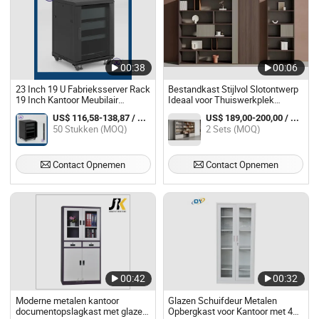
00:38
00:06
23 Inch 19 U Fabrieksserver Rack
Bestandkast Stijlvol Slotontwerp
19 Inch Kantoor Meubilair
Ideaal voor Thuiswerkplek
Netwerk Stalen Archiefkast
Kantoor Meubilair
US$ 116,58-138,87 / Stuk
US$ 189,00-200,00 / Set
50 Stukken (MOQ)
2 Sets (MOQ)
Contact Opnemen
Contact Opnemen
00:42
00:32
Moderne metalen kantoor
Glazen Schuifdeur Metalen
documentopslagkast met glazen
Opbergkast voor Kantoor met 4