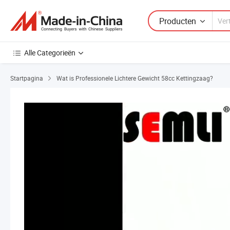
Producten
Alle Categorieën
Startpagina
Wat is Professionele Lichtere Gewicht 58cc Kettingzaag?