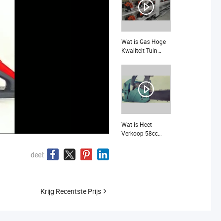
Inch Industrieel
Thuisgebruik
Kettingzaag?
Wat is Gas Hoge
Kwaliteit Tuin
Heggenschaar?
Wat is Heet
Verkoop 58cc
Benzine
Kettingzaag Heet
deel:
Verkoop 18" 58cc
2 Slagen
Eenvoudig Starten
Lange Ketting
Krijg Recentste Prijs
Benzine
Kettingzaag?