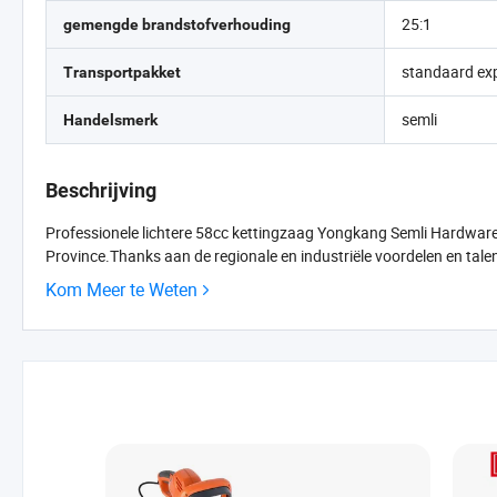
25:1
gemengde brandstofverhouding
standaard ex
Transportpakket
semli
Handelsmerk
Beschrijving
Professionele lichtere 58cc kettingzaag Yongkang Semli Hardware P
Province.Thanks aan de regionale en industriële voordelen en talent
Kom Meer te Weten