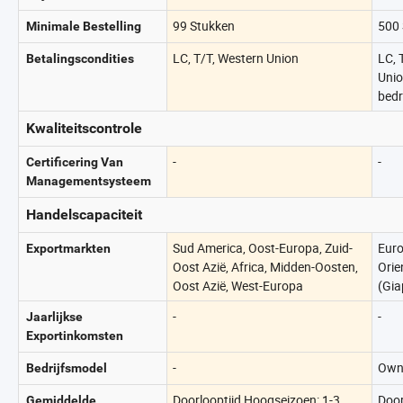
99 Stukken
500 
Minimale Bestelling
LC, T/T, Western Union
LC, 
Betalingscondities
Unio
bed
Kwaliteitscontrole
-
-
Certificering Van
Managementsysteem
Handelscapaciteit
Sud America, Oost-Europa, Zuid-
Euro
Exportmarkten
Oost Azië, Africa, Midden-Oosten,
Orie
Oost Azië, West-Europa
(Gia
-
-
Jaarlijkse
Exportinkomsten
-
Own
Bedrijfsmodel
Doorlooptijd Hoogseizoen: 1-3
Door
Gemiddelde