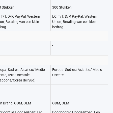
0 Stukken
300 Stukken
 T/T, D/P, PayPal, Western
LC, T/T, D/P, PayPal, Western
on, Betaling van een klein
Union, Betaling van een klein
drag
bedrag
-
opa, Sud-est Asiatico/ Medio
Europa, Sud-est Asiatico/ Medio
ente, Asia Orientale
Oriente
iappone/Corea del Sud)
-
n Brand, ODM, OEM
ODM, OEM
rlooptijd Hoogseizoen: Een
Doorlooptijd Hoogseizoen: Een