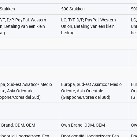
Stukken
500 Stukken
50
T/T, D/P, PayPal, Western
LC, T/T, D/P, PayPal, Western
LC,
n, Betaling van een klein
Union, Betaling van een klein
Uni
rag
bedrag
be
-
-
pa, Sud-est Asiatico/ Medio
Europa, Sud-est Asiatico/ Medio
Eur
nte, Asia Orientale
Oriente, Asia Orientale
Ori
ppone/Corea del Sud)
(Giappone/Corea del Sud)
(G
-
-
 Brand, ODM, OEM
Own Brand, ODM, OEM
Ow
looptijd Hoogseizoen: Een
Doorlooptijd Hoogseizoen: Een
Doo