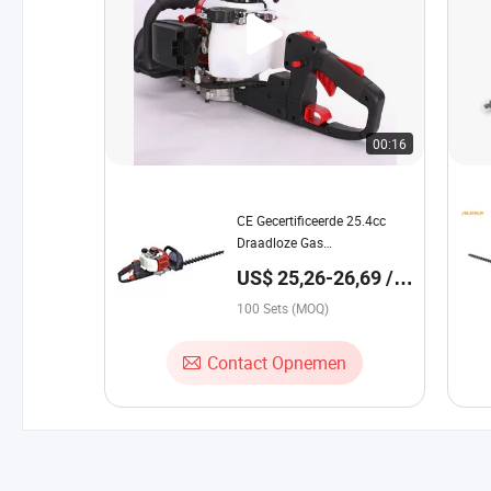
00:16
CE Gecertificeerde 25.4cc
Draadloze Gas
Heggenscherer voor
US$ 25,26-26,69 /
Professionals
Set
100 Sets (MOQ)
Contact Opnemen