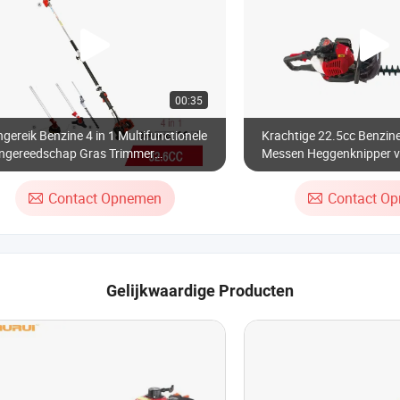
00:35
gereik Benzine 4 in 1 Multifunctionele
Krachtige 22.5cc Benzin
ingereedschap Gras Trimmer
Messen Heggenknipper vo
ttingzaag Heggenknipper Borstel
Planten Snoeien
ter met Extra Verlengingspaal
Contact Opnemen
Contact O
Gelijkwaardige Producten