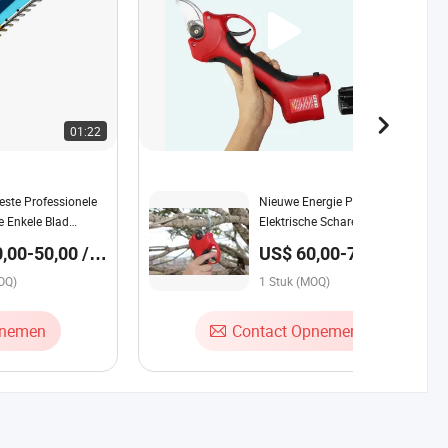
01:22
00:45
ste Professionele
Nieuwe Energie Professionele
e Enkele Blad
Elektrische Scharen met
ar voor Thuis Tuin
Ergonomische Handgreep en
,00-50,00 /
US$ 60,00-75,00 /
Oplaadbare Lithiumbatterij
Stuk
OQ)
1 Stuk (MOQ)
pnemen
Contact Opnemen