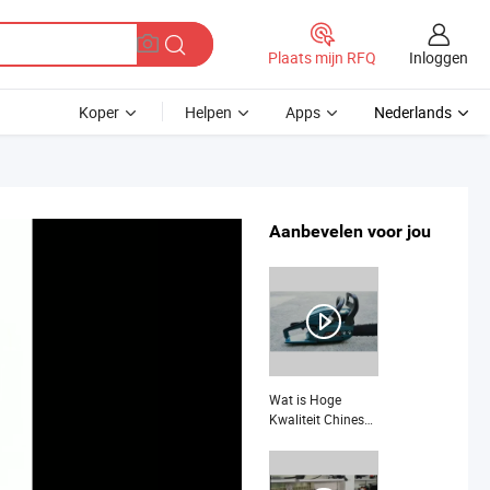
Inloggen
Plaats mijn RFQ
Koper
Helpen
Apps
Nederlands
Aanbevelen voor jou
Wat is Hoge
Kwaliteit Chinese
Beste
Houtzaagmachine
58cc 2 Takt 18" 20