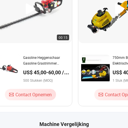
00:15
Gasoline Heggenschaar
750mm Be
Gasoline Grastrimmer
Elektrisch
Professioneel
Snoeischa
US$ 45,00-60,00 /
US$ 40
Tuingereedschap
Stuk
Stuk
500 Stukken (MOQ)
1 Stuk (M
Contact Opnemen
Contact O
Machine Vergelijking