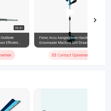
00:41
00:38
e Dubbele
Fixtec Accu Aangedreven Handmatige
or Efficiënt
Grasmaaier Machine 20V Draadloze
Borstelsnijder Mes Elektrische Gras
Trimmer
pnemen
Contact Opnemen