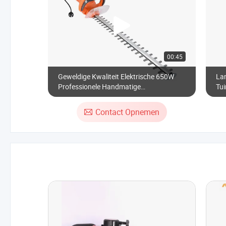
00:45
Geweldige Kwaliteit Elektrische 650W
Lan
Professionele Handmatige
Tu
Heggenschaar Snijgereedschappen
Ke
Goedgekeurd GS CE RoHS voor Tuin
Cut
Contact Opnemen