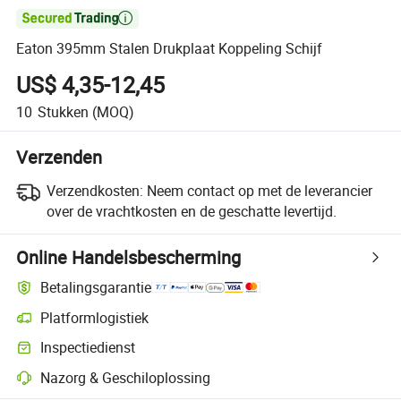

Eaton 395mm Stalen Drukplaat Koppeling Schijf
US$ 4,35-12,45
10
Stukken
(MOQ)
Verzenden
Verzendkosten:
Neem contact op met de leverancier
over de vrachtkosten en de geschatte levertijd.
Online Handelsbescherming
Betalingsgarantie
Platformlogistiek
Duidelijker zendingtracking met platformondersteunde logistiek
Inspectiedienst
Optionele pre-shipment inspectie voor kwaliteits- en kwantiteitscontro
Nazorg & Geschiloplossing
Platformondersteunde geschiloplossing, inclusief terugbetalingen of 