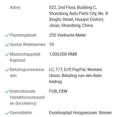
Zowel auto's als vrachtwagens zijn avaibale. We zijn al
Adres
022, 2nd Floor, Building C,
lange tijd leverancier van verschillende bekende merken.
Shandong Auto Parts City, No. 8
Onze after-sales service is ook eersteklas. Zeker, we zijn
Xingfu Street, Huaiyin District,
altijd al de betrouwbare leverancier van binnenlandse
Jinan, Shandong, China
auto-modellen geweest. We zijn strategische partners.
Plantengebied
250 Vierkante Meter
Wat het kwaliteitssysteem betreft, hebben we de
ISO16949-certificering voor kwaliteitssysteem gehaald, en
Aantal Werknemers
10
de productie- en kwaliteitstests van de fabriek worden
Maatschappelijk
1,000,000 RMB
strikt opgezet en uitgevoerd in overeenstemming met de
Kapitaal
systeemvereisten. Dit zorgt voor de stabiliteit van de
productkwaliteit. We hebben een speciale afdeling voor
Betalingsvoorwaar
LC, T/T, D/P, PayPal, Western
kwaliteitsinspectie en willekeurig monsternamepersoneel,
den
Union, Betaling van een klein
en we zullen nooit toestaan dat defecte producten de
bedrag
volgende fase ingaan.
Internationale
FOB, EXW
Wat betreft productverpakkingen gebruiken we meestal
Handelsvoorwaard
roestbestendig papier en roestbestendige zakken voor de
en (Incoterms)
verpakking, en verpakken deze uiteindelijk in een
Gemiddelde
Doorlooptijd Hoogseizoen: Binnen
buitendoos. Dubbele roestwerende bescherming biedt een