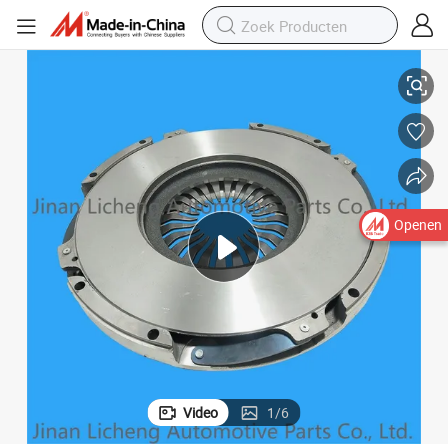
Eaton 395mm Stalen Drukplaat Koppeling Schijf
Openen
Video
1
/
6