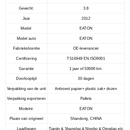
Gewicht:
3.8
Jaar
2012
Model:
EATON
Model auto
EATON
Fabriekslicentie
OE-leverancier
Certificering
TS16949 EN ISO9001
Garantie
1 jaar of 50000 km.
Doorlooptijd
30 dagen
Verpakking van de unit
Antiroest papier+ plastic zak+ dozen
Verpakking exporteren
Pallets
Modelnr.
EATON
Plaats van origineel
Shandong, CHINA
Laadhaven
Tianjin & Shanghai & Ningbo & Qingdao etc