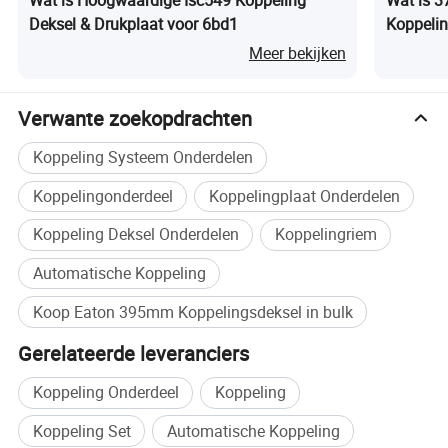
Wat is Hoogwaardige Isc549 Koppeling
Wat is 3
Deksel & Drukplaat voor 6bd1
Koppelin
Accessoi
Meer bekijken
Verwante zoekopdrachten
Koppeling Systeem Onderdelen
Koppelingonderdeel
Koppelingplaat Onderdelen
Koppeling Deksel Onderdelen
Koppelingriem
Automatische Koppeling
Koop Eaton 395mm Koppelingsdeksel in bulk
Gerelateerde leveranciers
Koppeling Onderdeel
Koppeling
Koppeling Set
Automatische Koppeling