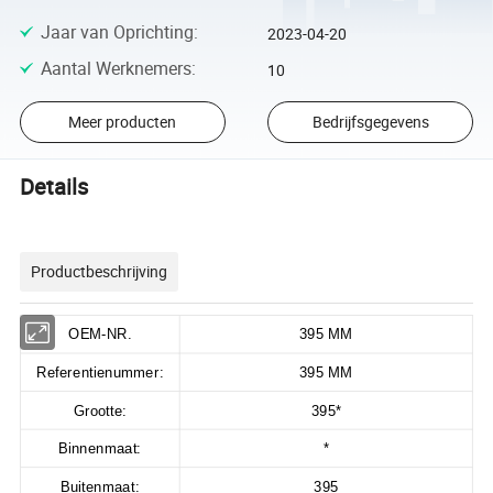
Jaar van Oprichting
:
2023-04-20
Aantal Werknemers
:
10
Meer producten
Bedrijfsgegevens
Details
Productbeschrijving
OEM-NR.
395 MM
Referentienummer:
395 MM
Grootte:
395*
Binnenmaat:
*
Buitenmaat:
395