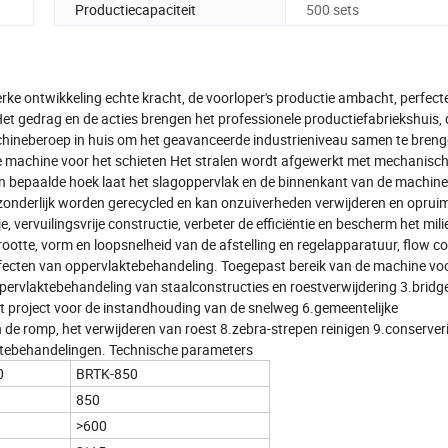
Productiecapaciteit
500 sets
e ontwikkeling echte kracht, de voorloper's productie ambacht, perfect
gedrag en de acties brengen het professionele productiefabriekshuis, 
achineberoep in huis om het geavanceerde industrieniveau samen te bren
de machine voor het schieten Het stralen wordt afgewerkt met mechanisc
een bepaalde hoek laat het slagoppervlak en de binnenkant van de machin
zonderlijk worden gerecycled en kan onzuiverheden verwijderen en oprui
 vervuilingsvrije constructie, verbeter de efficiëntie en bescherm het mili
otte, vorm en loopsnelheid van de afstelling en regelapparatuur, flow con
e effecten van oppervlaktebehandeling. Toegepast bereik van de machine vo
pervlaktebehandeling van staalconstructies en roestverwijdering 3.bridg
t project voor de instandhouding van de snelweg 6.gemeentelijke
e romp, het verwijderen van roest 8.zebra-strepen reinigen 9.conserver
aktebehandelingen. Technische parameters
0
BRTK-850
850
>600