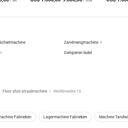
/ Set
/ Stuk
 schietmachine
Zandmengmachine
Gietijzeren ladel
Floor shot-straalmachine
Werkbreedte 1000mm Vloer Stralingsmachine
machine Fabrieken
Lagermachine Fabrieken
Machine Tandwi