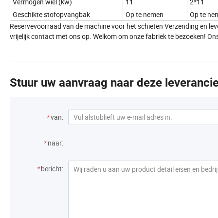
Vermogen wiel (kw)
11
2*11
Geschikte stofopvangbak
Op te nemen
Op te ne
Reservevoorraad van de machine voor het schieten Verzending en lever
vrijelijk contact met ons op. Welkom om onze fabriek te bezoeken! On
Stuur uw aanvraag naar deze leverancie
*
van:
*
naar:
*
bericht: