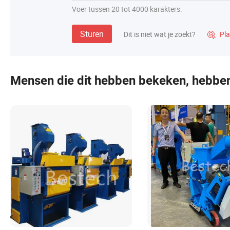
Voer tussen 20 tot 4000 karakters.
Sturen
Dit is niet wat je zoekt?
Pla

Mensen die dit hebben bekeken, hebbe