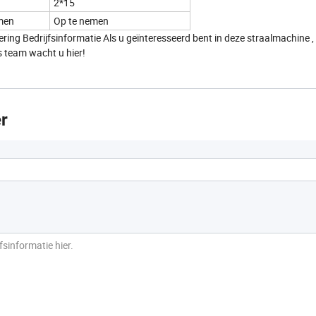
2*15
men
Op te nemen
ing Bedrijfsinformatie Als u geïnteresseerd bent in deze straalmachine 
s team wacht u hier!
r