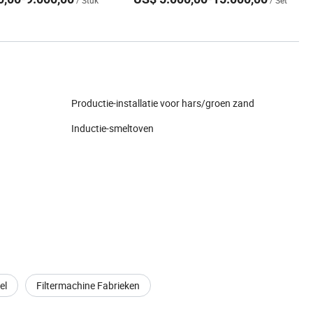
/ Stuk
/ Set
Productie-installatie voor hars/groen zand
Inductie-smeltoven
el
Filtermachine Fabrieken