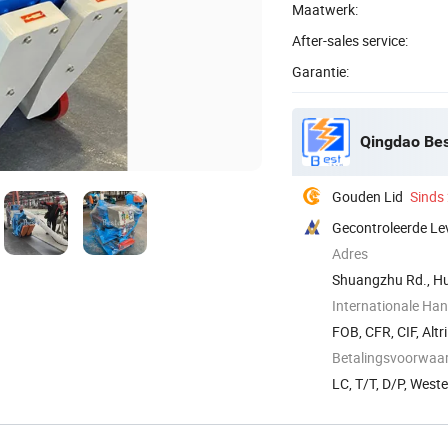
Maatwerk:
After-sales service:
Garantie:
Qingdao Bes
Gouden Lid
Sinds
Gecontroleerde Le
Adres
Shuangzhu Rd., H
Internationale Ha
FOB, CFR, CIF, Altri
Betalingsvoorwaa
LC, T/T, D/P, Wes