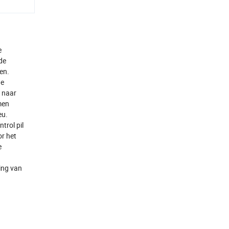
e
de
gen.
he
e naar
men
eu.
trol pil
or het
e
ing van