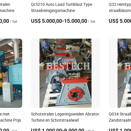
etalen
Qr3210 Auto Laad Tumblast Type
Q32 riemtyp
lmachine
Straalreinigingsmachine
straalblasm
0,00
US$ 5.000,00-15.000,00
US$ 5.00
/ Set
/ Set
e met
Schotstralen Legeringswielen Abrator
Q034 Straa
achine Prijs
Turbine en Schotstraalwiel
Zandstraal
Blastwiel
0,00
US$ 1.000,00-9.000,00
US$ 1.00