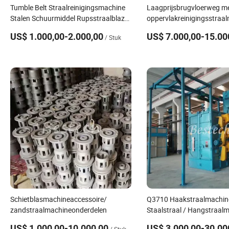
Tumble Belt Straalreinigingsmachine
Laagprijsbrugvloerweg m
Stalen Schuurmiddel Rupsstraalblazer
oppervlakreinigingsstraa
voor Kleine Onderdelen Reiniging
US$ 1.000,00-2.000,00
US$ 7.000,00-15.00
/ Stuk
Schietblasmachineaccessoire/
Q3710 Haakstraalmachin
zandstraalmachineonderdelen
Staalstraal / Hangstraalm
US$ 1.000,00-10.000,00
US$ 3.000,00-30.00