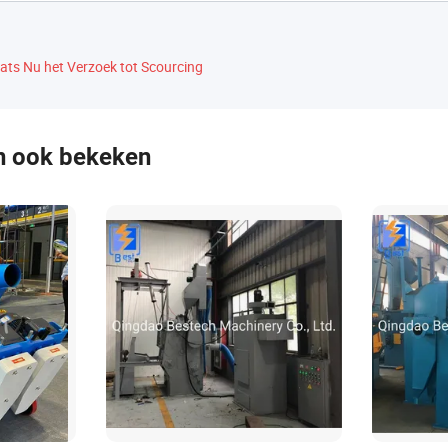
ats Nu het Verzoek tot Scourcing
n ook bekeken