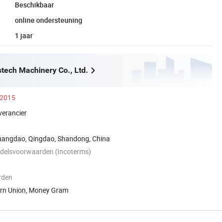
Beschikbaar
online ondersteuning
1 jaar
tech Machinery Co., Ltd.
 2015
verancier
uangdao, Qingdao, Shandong, China
ndelsvoorwaarden (Incoterms)
rden
tern Union, Money Gram