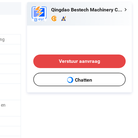
Qingdao Bestech Machinery Co., Ltd.
ing
Verstuur aanvraag
Chatten
e en