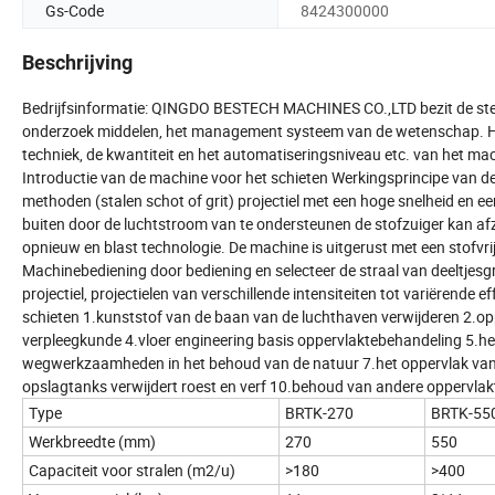
Gs-Code
8424300000
Beschrijving
Bedrijfsinformatie: QINGDO BESTECH MACHINES CO.,LTD bezit de sterk
onderzoek middelen, het management systeem van de wetenschap. Het 
techniek, de kwantiteit en het automatiseringsniveau etc. van het m
Introductie van de machine voor het schieten Werkingsprincipe van 
methoden (stalen schot of grit) projectiel met een hoge snelheid en 
buiten door de luchtstroom van te ondersteunen de stofzuiger kan af
opnieuw en blast technologie. De machine is uitgerust met een stofvrije,
Machinebediening door bediening en selecteer de straal van deeltjesgro
projectiel, projectielen van verschillende intensiteiten tot variërend
schieten 1.kunststof van de baan van de luchthaven verwijderen 2.op
verpleegkunde 4.vloer engineering basis oppervlaktebehandeling 5.he
wegwerkzaamheden in het behoud van de natuur 7.het oppervlak van d
opslagtanks verwijdert roest en verf 10.behoud van andere oppervl
Type
BRTK-270
BRTK-55
Werkbreedte (mm)
270
550
Capaciteit voor stralen (m2/u)
>180
>400