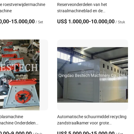
e roestverwijdermachine
Reserveonderdelen van het
achine
straalmachineblad en de
wielenimpeller
0,00-15.000,00
US$ 1.000,00-10.000,00
/ Set
/ Stuk
lblasmachine
Automatische schuurmiddel recycling
machine Onderdelen
zandstraalkamer voor grote
structuren tegen een lage prijs
0,00-9.000,00
US$ 5.000,00-15.000,00