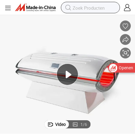
Pijnverlichting Rode Infrarood Lichttherapie Bed
Openen
Video
1
/
6