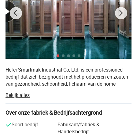
Hefei Smartmak Industrial Co, Ltd. is een professioneel
bedrijf dat zich bezighoudt met het produceren en zouten
van gezondheid, schoonheid, lichaam van de home
stoomsauna, ver infrarood sauna, infrarood verwarming
Bekijk alles
en andere series.
Smartmak Industrial is gebaseerd op de eenheid,
Over onze fabriek & Bedrijfsachtergrond
pragmatische, efficiënte en innovatieve onderneming die
een strikt kwaliteitscontrolesysteem bouwt en zijn eigen
Soort bedrijf
Fabrikant/fabriek &
onderzoeksteam om voortdurend nieuwe en gezonde
Handelsbedrijf