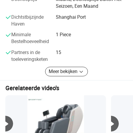
verbeteren.
Seizoen, Een Maand
Tegelijkertijd heeft het bedrijf een perfect after-sales
Dichtstbijzijnde
Shanghai Port
servicesysteem opgezet, met een goed merkimago, een
Haven
hoge energie-efficiëntie, de beste kredietgarantie en service
Minimale
1 Piece
voor binnenlandse en internationale klanten.
Bestelhoeveelheid
Partners in de
15
toeleveringsketen
Meer bekijken
Gerelateerde video's