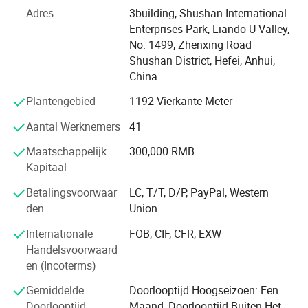
producten te creëren.
Adres
3building, Shushan International
We zetten ons in voor kwaliteit bij elke stap van
Enterprises Park, Liando U Valley,
productontwerp en -ontwikkeling, productie, verkoop en
No. 1499, Zhenxing Road
service na verkoop, om ervoor te zorgen dat onze klanten
Shushan District, Hefei, Anhui,
betere en uitgebreide services krijgen.
China
Plantengebied
1192 Vierkante Meter
Na 10 jaar ontwikkeling heeft ons bedrijf twee
productievestigingen, waarvan één in de economische
Aantal Werknemers
41
ontwikkelingszone van Shusan, Hefei, en de andere in
Zhangzhuang Town, Noord-Xuzhou.
Maatschappelijk
300,000 RMB
Kapitaal
Onze producten zijn goedgekeurd voor GS( Duits),
Betalingsvoorwaar
LC, T/T, D/P, PayPal, Western
CE(Europese Unie), ETL(Noord-Amerika), SASO(Saoedi-
den
Union
Arabië), SAA(Australië ) en andere binnenlandse en
internationale veiligheidscertificaten.
Internationale
FOB, CIF, CFR, EXW
Handelsvoorwaard
Smartmak Industrial heeft altijd voldaan aan de eisen van
en (Incoterms)
moderne ondernemingsmanagementinspanningen om
ISO 9000-standaarden voor kwaliteitsmanagement te
Gemiddelde
Doorlooptijd Hoogseizoen: Een
implementeren, het niveau van kwaliteitsmanagement te
Doorlooptijd
Maand, Doorlooptijd Buiten Het