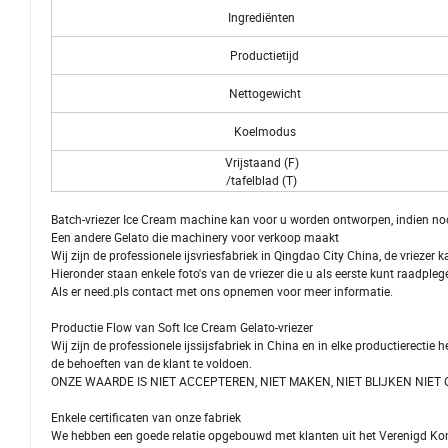
Ingrediënten
Productietijd
Nettogewicht
Koelmodus
Vrijstaand (F)
/tafelblad (T)
Batch-vriezer Ice Cream machine kan voor u worden ontworpen, indien nod
Een andere Gelato die machinery voor verkoop maakt
Wij zijn de professionele ijsvriesfabriek in Qingdao City China, de vrieze
Hieronder staan enkele foto's van de vriezer die u als eerste kunt raadpleg
Als er need.pls contact met ons opnemen voor meer informatie.
Productie Flow van Soft Ice Cream Gelato-vriezer
Wij zijn de professionele ijssijsfabriek in China en in elke productierectie
de behoeften van de klant te voldoen.
ONZE WAARDE IS NIET ACCEPTEREN, NIET MAKEN, NIET BLIJKEN NIE
Enkele certificaten van onze fabriek
We hebben een goede relatie opgebouwd met klanten uit het Verenigd Konink