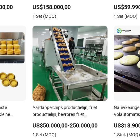
Frietmachine Bevroren
Chips Maakm
00,00
US$158.000,00
US$59.990
Frietproductielijn
Verwerkingsin
1 Set (MOQ)
1 Set (MOQ)
Lijn
aste
Aardappelchips productielijn, friet
Nauwkeurige 
leine
productielijn, bevroren friet
Volautomatis
productielijn, aardappelchips
Pannenkoek P
US$50.000,00-250.000,00
US$18.90
productielijn
1 Set (MOQ)
1 Stuk (MOQ