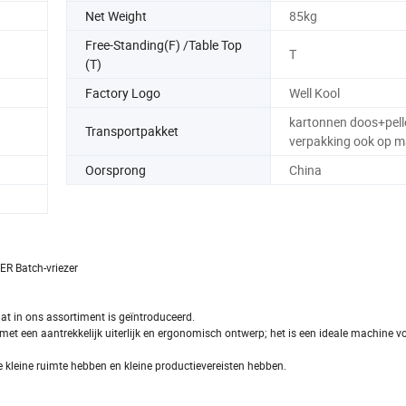
Net Weight
85kg
Free-Standing(F) /Table Top
T
(T)
Factory Logo
Well Kool
kartonnen doos+pell
Transportpakket
verpakking ook op m
Oorsprong
China
ER Batch-vriezer
t in ons assortiment is geïntroduceerd.
 met een aantrekkelijk uiterlijk en ergonomisch ontwerp; het is een ideale machine v
ie kleine ruimte hebben en kleine productievereisten hebben.