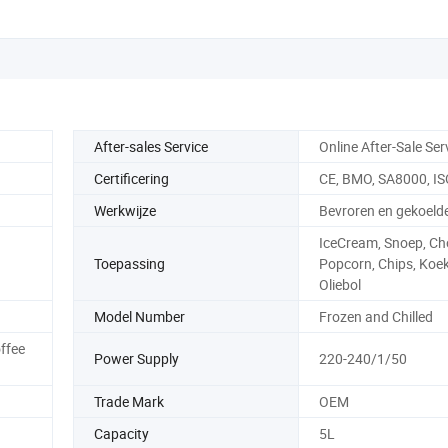
After-sales Service
Online After-Sale Ser
Certificering
CE, BMO, SA8000, I
Werkwijze
Bevroren en gekoeld
IceCream, Snoep, Ch
Toepassing
Popcorn, Chips, Koek
Oliebol
Model Number
Frozen and Chilled
ffee
Power Supply
220-240/1/50
Trade Mark
OEM
Capacity
5L