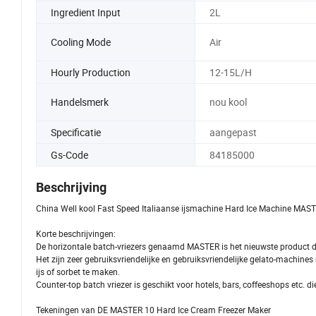
Ingredient Input
2L
Cooling Mode
Air
Hourly Production
12-15L/H
Handelsmerk
nou kool
Specificatie
aangepast
Gs-Code
84185000
Beschrijving
China Well kool Fast Speed Italiaanse ijsmachine Hard Ice Machine MAST
Korte beschrijvingen:
De horizontale batch-vriezers genaamd MASTER is het nieuwste product da
Het zijn zeer gebruiksvriendelijke en gebruiksvriendelijke gelato-machines
ijs of sorbet te maken.
Counter-top batch vriezer is geschikt voor hotels, bars, coffeeshops etc. d
Tekeningen van DE MASTER 10 Hard Ice Cream Freezer Maker