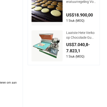
eratuurregeling Vol
automatische Prod
uctie Dorayaki Pann
US$18.900,00
enkoek Productielijn
Machine
1 Stuk (MOQ)
Laatste Hete Verko
op Chocolade Gum
my Depositor Machi
US$7.040,8-
ne Hard Candy Mou
7.823,1
lding Machine
1 Stuk (MOQ)
anderen om aan