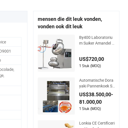
mensen die dit leuk vonden,
vonden ook dit leuk
By400 Laboratoriu
vice
m Suiker Amandel N
oten Pinda Poeder
SO9001
Chocolade Tablet Fil
US$720,00
m Voedsel Coating
e
Machine
1 Stuk (MOQ)
ocolade,
je,
Automatische Dora
yaki Pannenkoek Sa
ndwich Taart Maak
US$38.500,00-
machine met Gasov
81.000,00
en
1 Stuk (MOQ)
Lonkia CE Certificeri