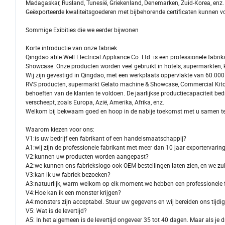
Madagaskar, Rusland, Tunesië, Griekenland, Denemarken, Zuid-Korea, enz.
Geëxporteerde kwaliteitsgoederen met bijbehorende certificaten kunnen 
Sommige Exibities die we eerder bijwonen
Korte introductie van onze fabriek
Qingdao able Well Electrical Appliance Co. Ltd is een professionele fab
Showcase. Onze producten worden veel gebruikt in hotels, supermarkten, ke
Wij zijn gevestigd in Qingdao, met een werkplaats oppervlakte van 60.000 
RVS producten, supermarkt Gelato machine & Showcase, Commercial Kitch
behoeften van de klanten te voldoen. De jaarlijkse productiecapaciteit b
verscheept, zoals Europa, Azië, Amerika, Afrika, enz.
Welkom bij bekwaam goed en hoop in de nabije toekomst met u samen te
Waarom kiezen voor ons:
V1:is uw bedrijf een fabrikant of een handelsmaatschappij?
A1:wij zijn de professionele fabrikant met meer dan 10 jaar exportervarin
V2:kunnen uw producten worden aangepast?
A2:we kunnen ons fabriekslogo ook OEM-bestellingen laten zien, en we zull
V3:kan ik uw fabriek bezoeken?
A3:natuurlijk, warm welkom op elk moment.we hebben een professionele fa
V4:Hoe kan ik een monster krijgen?
A4:monsters zijn acceptabel. Stuur uw gegevens en wij bereiden ons tijdig
V5: Wat is de levertijd?
A5: In het algemeen is de levertijd ongeveer 35 tot 40 dagen. Maar als je 