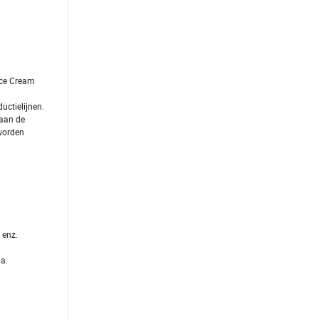
Ice Cream
uctielijnen.
 aan de
 worden
 enz.
a.