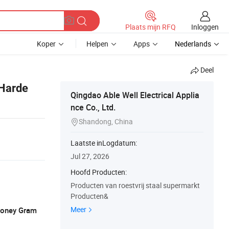
Inloggen
Plaats mijn RFQ
Koper
Helpen
Apps
Nederlands
Deel
 Harde
Qingdao Able Well Electrical Applia
nce Co., Ltd.
Shandong, China

Laatste inLogdatum:
Jul 27, 2026
Hoofd Producten:
Producten van roestvrij staal supermarkt
Producten&
Meer
 Money Gram