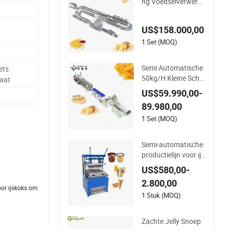
ng Voedselverwerke
r Industriële Frietma
chine Bevroren Friet
US$158.000,00
productielijn
1 Set (MOQ)
Semi Automatische
ets
50kg/H Kleine Scha
aat
al Banaan Aardapp
US$59.990,00-
el Vlokken Chips Ma
89.980,00
akmachine Verwerki
ngsinstallatie Bevro
1 Set (MOQ)
ren Friet Lijn
Semi-automatische
productielijn voor ijs
hoorntjes machine f
US$580,00-
abrikanten
2.800,00
oor ijskoks om
1 Stuk (MOQ)
Zachte Jelly Snoep