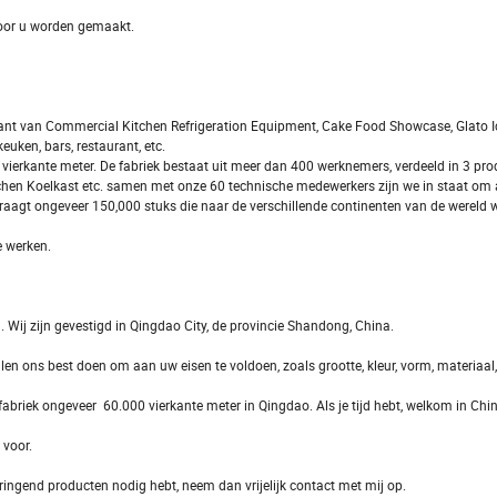
voor u worden gemaakt.
rikant van Commercial Kitchen Refrigeration Equipment, Cake Food Showcase, Glato 
uken, bars, restaurant, etc.
vierkante meter. De fabriek bestaat uit meer dan 400 werknemers, verdeeld in 3 prod
en Koelkast etc. samen met onze 60 technische medewerkers zijn we in staat om
edraagt ongeveer 150,000 stuks die naar de verschillende continenten van de wereld
 werken.
g. Wij zijn gevestigd in Qingdao City, de provincie Shandong, China.
en ons best doen om aan uw eisen te voldoen, zoals grootte, kleur, vorm, materiaal,
briek ongeveer 60.000 vierkante meter in Qingdao. Als je tijd hebt, welkom in Chin
 voor.
dringend producten nodig hebt, neem dan vrijelijk contact met mij op.