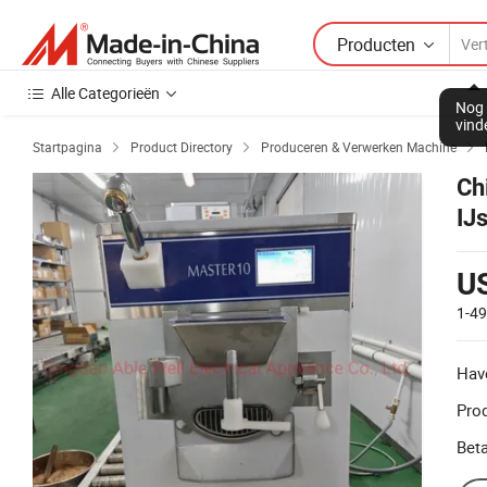
Producten
Alle Categorieën
Nog 
vind
Startpagina
Product Directory
Produceren & Verwerken Machine



Ch
IJ
U
1-4
Hav
Prod
Beta