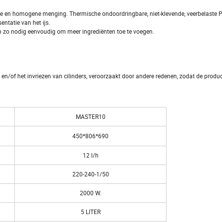
tente en homogene menging. Thermische ondoordringbare, niet-klevende, veerbelaste
entatie van het ijs.
 en zo nodig eenvoudig om meer ingrediënten toe te voegen.
 en/of het invriezen van cilinders, veroorzaakt door andere redenen, zodat de produc
MASTER10
450*806*690
12 l/h
220-240-1/50
2000 W.
5 LITER