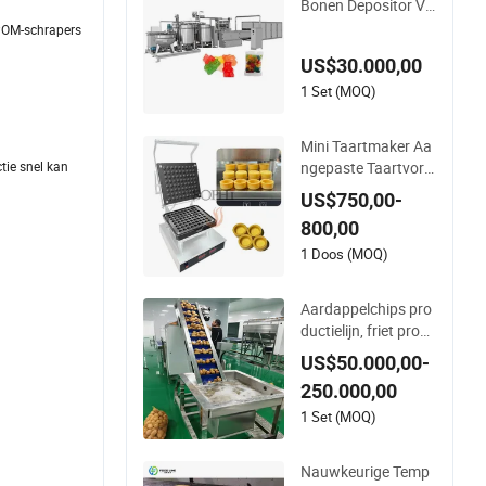
Bonen Depositor Vit
amine Gummy Beer
 POM-schrapers
Maakmachine
US$30.000,00
1 Set (MOQ)
Mini Taartmaker Aa
ngepaste Taartvor
tie snel kan
mmachine voor Klei
US$750,00-
ne Onderneming
800,00
1 Doos (MOQ)
Aardappelchips pro
ductielijn, friet prod
uctielijn, bevroren fri
US$50.000,00-
et productielijn, aar
250.000,00
dappelchips produc
tielijn
1 Set (MOQ)
Nauwkeurige Temp