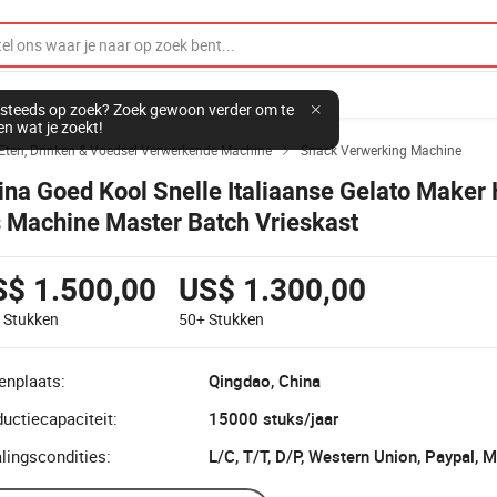
steeds op zoek? Zoek gewoon verder om te
en wat je zoekt!
Eten, Drinken & Voedsel Verwerkende Machine
Snack Verwerking Machine

ina Goed Kool Snelle Italiaanse Gelato Maker
s Machine Master Batch Vrieskast
S$ 1.500,00
US$ 1.300,00
9
Stukken
50+
Stukken
enplaats:
Qingdao, China
uctiecapaciteit:
15000 stuks/jaar
lingscondities:
L/C, T/T, D/P, Western Union, Paypal,