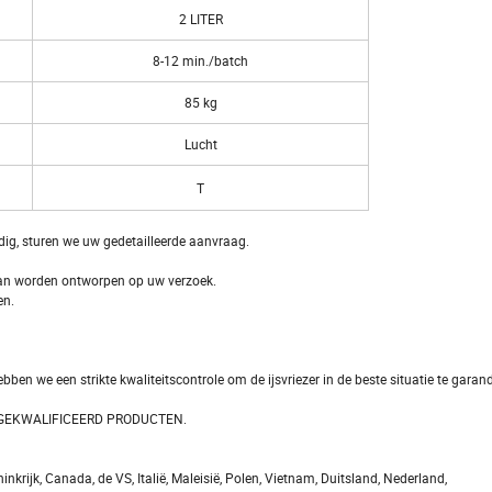
2 LITER
8-12 min./batch
85 kg
Lucht
T
ig, sturen we uw gedetailleerde aanvraag.
r kan worden ontworpen op uw verzoek.
en.
 hebben we een strikte kwaliteitscontrole om de ijsvriezer in de beste situatie te gar
T GEKWALIFICEERD PRODUCTEN.
rijk, Canada, de VS, Italië, Maleisië, Polen, Vietnam, Duitsland, Nederland,