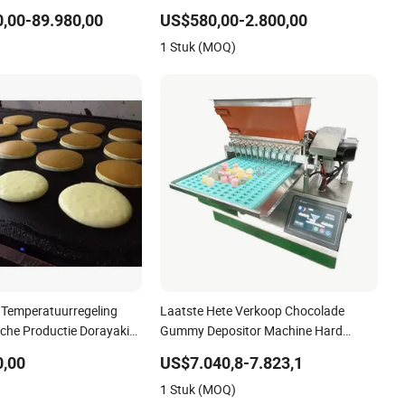
achine
,00-89.980,00
US$580,00-2.800,00
stallatie Bevroren Friet
1 Stuk (MOQ)
Temperatuurregeling
Laatste Hete Verkoop Chocolade
che Productie Dorayaki
Gummy Depositor Machine Hard
roductielijn Machine
Candy Moulding Machine
0,00
US$7.040,8-7.823,1
)
1 Stuk (MOQ)