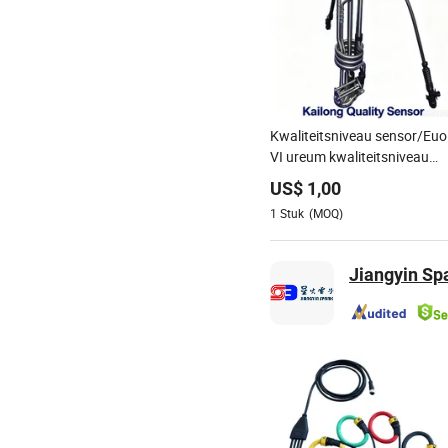
Kwaliteitsniveau sensor/Euo
VI ureum kwaliteitsniveau
sensor hoge precisie, IP67
US$
1,00
niveau van
1
Stuk
(MOQ)
inbraakbescherming
Jiangyin Spa