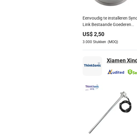
Eenvoudig te installeren Syn
Link Bestaande Goederen
Meerdere Certificeringen
US$
2,50
Groothandel Rooksensor
3.000
Stukken
(MOQ)
Xiamen Xinde