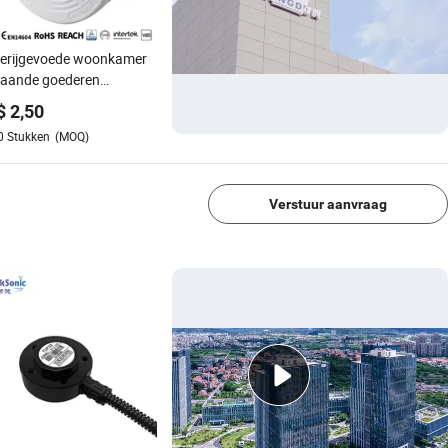
terijgevoede woonkamer
taande goederen
dere certificeringen
$
2,50
end merk rookmelder
0
Stukken
(MOQ)
1/4
Verstuur aanvraag