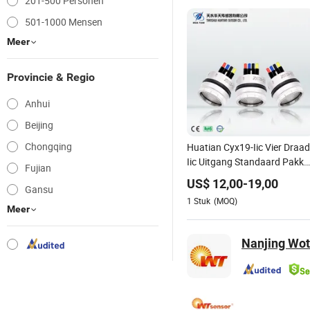
201-500 Personen
501-1000 Mensen
Meer
Provincie & Regio
Anhui
Beijing
Chongqing
Huatian Cyx19-Iic Vier Draad
Iic Uitgang Standaard Pakke
Fujian
Kaart Druksensor
US$
12,00
-
19,00
Gansu
1
Stuk
(MOQ)
Meer
Nanjing Wot