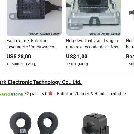
Fabrieksprijs Fabrikant
Hoge kwaliteit vrachtwagen
Hoge
Leverancier Vrachtwagen
auto reserveonderdelen Nox:
bet
Nox Sensor Auto Elektrisch
0~2500ppm 12V/24V Nox
kwal
US$
28,00
US$
1,00
Be
Systeem 12V/24V Stikstof
sensor stikstof
moto
10
Stukken
(MOQ)
1
Stuk
(MOQ)
1
St
Zuurstof Sensor
zuurstofsensor voor
dies
emissiecontrole
wor
vra
rk Electronic Technology Co., Ltd.
niv
32 jaar
·
5.0
·
Fabrikant/fabriek & Handelsbedrijf