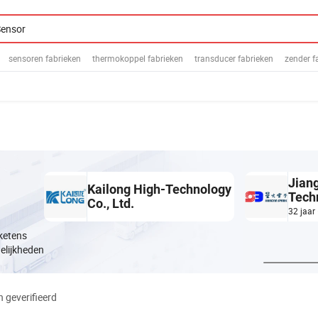
sensoren fabrieken
thermokoppel fabrieken
transducer fabrieken
zender f
Jiang
Kailong High-Technology
Techn
Co., Ltd.
32 jaar
ketens
elijkheden
 geverifieerd