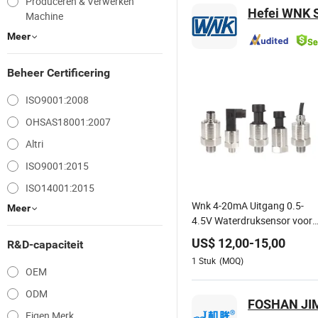
Produceren & Verwerken
Hefei WNK S
Machine
Meer
Beheer Certificering
ISO9001:2008
OHSAS18001:2007
Altri
ISO9001:2015
ISO14001:2015
Wnk 4-20mA Uitgang 0.5-
Meer
4.5V Waterdruksensor voor
Lucht Gas
US$
12,00
-
15,00
R&D-capaciteit
1
Stuk
(MOQ)
OEM
ODM
FOSHAN JIM
Eigen Merk