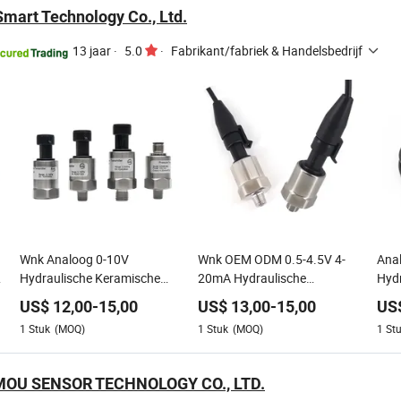
mart Technology Co., Ltd.
13 jaar
·
5.0
·
Fabrikant/fabriek & Handelsbedrijf
Wnk Analoog 0-10V
Wnk OEM ODM 0.5-4.5V 4-
Ana
Hydraulische Keramische
20mA Hydraulische
Hyd
Druksensor Transducer
Druksensor voor Water Olie
RVS
US$
12,00
-
15,00
US$
13,00
-
15,00
US
Sens
1
Stuk
(MOQ)
1
Stuk
(MOQ)
1
St
OU SENSOR TECHNOLOGY CO., LTD.