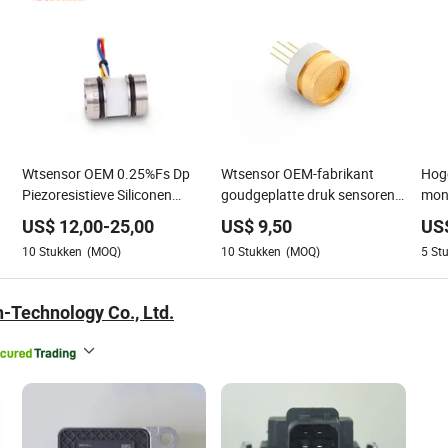
Wtsensor OEM 0.25%Fs Dp
Wtsensor OEM-fabrikant
Hoge
Piezoresistieve Siliconen
goudgeplatte druk sensoren
mono
Differentiële Druksensor
voor waterstoftoepassing
diff
US$
12,00
-
25,00
US$
9,50
US
Transmitter
PC9
10
Stukken
(MOQ)
10
Stukken
(MOQ)
5
St
h-Technology Co., Ltd.