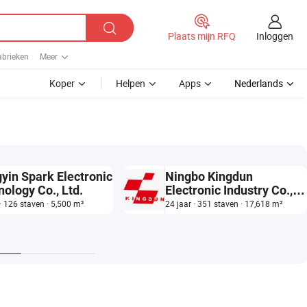
Inloggen
Plaats mijn RFQ
abrieken
Meer
Koper
Helpen
Apps
Nederlands
yin Spark Electronic
Ningbo Kingdun
ology Co., Ltd.
Electronic Industry Co.,
Ltd.
 · 126 staven · 5,500 m²
24 jaar · 351 staven · 17,618 m²