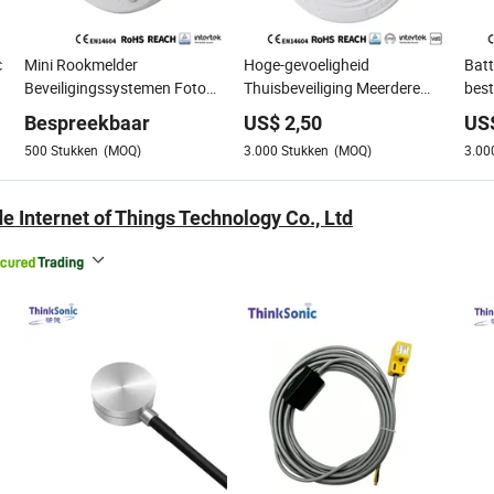
c
Mini Rookmelder
Hoge-gevoeligheid
Bat
Beveiligingssystemen Foto
Thuisbeveiliging Meerdere
bes
Sensor
Certificeringen
meer
Bespreekbaar
US$
2,50
US
Fabrieksuitverkoop Nieuwe
bek
500
Stukken
(MOQ)
3.000
Stukken
(MOQ)
3.00
Stijl Geweldige Kwaliteit
Rooksensor
 Internet of Things Technology Co., Ltd