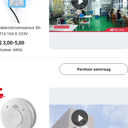
tskernstroomsensor Xh-
-T16 10A 0.333V
$
3,00
-
5,00
Stukken
(MOQ)
1/4
Verstuur aanvraag