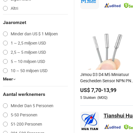
Altri
Jaaromzet
Minder dan US $ 1 Miljoen
1 ~ 2,5 miljoen USD
2,5 ~ 5 miljoen USD
5 ~ 10 miljoen USD
10 ~ 50 miljoen USD
Jimou D3 D4 M5 Miniatuur
Meer
Gescheiden Sensor NPN PN
Uitgang Vlak Inductieve
US$
7,70
-
13,99
Nabijheidssensor DC Drie
Aantal werknemers
5
Stukken
(MOQ)
Draad Fabrieksverkoop
Minder Dan 5 Personen
Lengte 15mm
5-50 Personen
Tianshui Hua
51-200 Personen