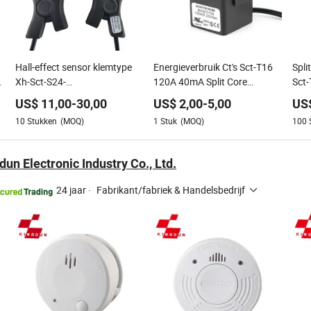
Hall-effect sensor klemtype
Energieverbruik Ct's Sct-T16
Spli
Xh-Sct-S24-
120A 40mA Split Core
Sct
200A/2.5V±0.625V
Stroomsensor
US$
11,00
-
30,00
US$
2,00
-
5,00
US
10
Stukken
(MOQ)
1
Stuk
(MOQ)
100
un Electronic Industry Co., Ltd.
24 jaar
·
Fabrikant/fabriek & Handelsbedrijf