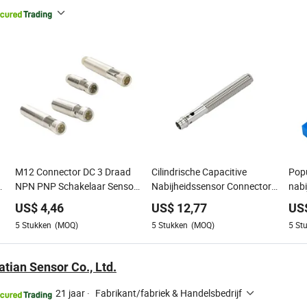
M12 Connector DC 3 Draad
Cilindrische Capacitive
Popu
P
NPN PNP Schakelaar Sensor
Nabijheidssensor Connector
nab
Industriële Apparatuur
Vlak Niet-Vlak Type IP67 10-
geen
US$
4,46
US$
12,77
US
Waterdichte Inductieve
30VDC NPN PNP Normaal
indu
5
Stukken
(MOQ)
5
Stukken
(MOQ)
5
St
Nabijheidssensor
Open Normaal Gesloten voor
nabi
Vloeistof en Niet-Metalen
Detectie
tian Sensor Co., Ltd.
21 jaar
·
Fabrikant/fabriek & Handelsbedrijf