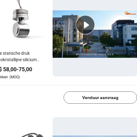
 statische druk
kristallijne silicium
erentiële druksensor
$
58,00
-
75,00
0d
ukken
(MOQ)
1/4
Verstuur aanvraag