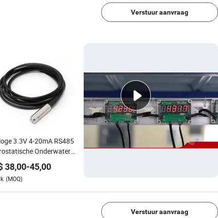
Verstuur aanvraag
loge 3.3V 4-20mA RS485
rostatische Onderwater
 316 Watertank Niveau
$
38,00
-
45,00
or Proef
uk
(MOQ)
1/4
Verstuur aanvraag