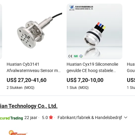
Huatian Cyb3141
Huatian Cyx19 Siliconenolie
Huat
t
Afvalwaterniveau Sensor met
gevulde CE hoog stabiele
Gou
Flens Drukniveau Transmitter
piëzoresistieve OEM
Stab
US$
27,20
-
41,60
US$
7,20
-
10,00
US
druksensor
Dru
2
Stukken
(MOQ)
1
Stuk
(MOQ)
1
St
ian Technology Co., Ltd.
22 jaar
·
5.0
·
Fabrikant/fabriek & Handelsbedrijf