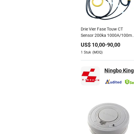
Drie Vier Fase Touw CT
Sensor 200ka 1000A/100mv
85mv Proef Huidige
US$
10,00
-
90,00
Transformator Flexibele
1
Stuk
(MOQ)
Rogowski Spoel
Ningbo Kingd