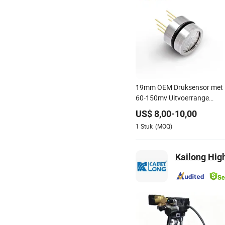
19mm OEM Druksensor met
60-150mv Uitvoerrange
-100kpa tot 100MPa PC10
US$
8,00
-
10,00
1
Stuk
(MOQ)
Kailong Hig