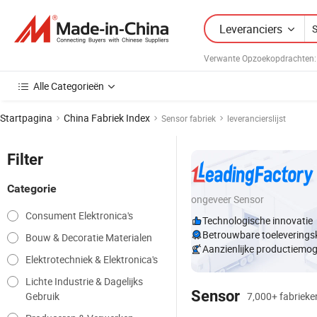
Leveranciers
Verwante Opzoekopdrachten:
Alle Categorieën
Startpagina
China Fabriek Index
Sensor fabriek
leverancierslijst
Filter
Categorie
ongeveer Sensor
Consument Elektronica's
Technologische innovatie
Betrouwbare toeleverings
Bouw & Decoratie Materialen
Aanzienlijke productiemog
Elektrotechniek & Elektronica's
Lichte Industrie & Dagelijks
Sensor
Gebruik
7,000+ fabrieken