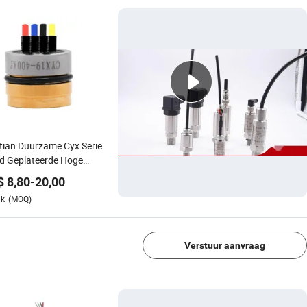
ian Duurzame Cyx Serie
d Geplateerde Hoge
iliteit Piezoresistieve
$
8,80
-
20,00
ksensor
uk
(MOQ)
1/4
Verstuur aanvraag