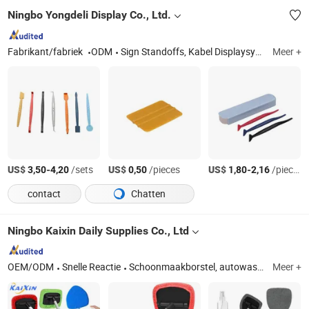
Ningbo Yongdeli Display Co., Ltd.
Fabrikant/fabriek
ODM
Sign Standoffs, Kabel Displaysysteem, Foto Hang Systeem, Tint Gereedschappen, Draad Wijn Display, Sign Locator, Sign Bevestiging, Kabel Ophangsysteem, Wandmontage Sign Bevestiging
Meer +
US$
-
/sets
US$
/pieces
US$
-
/pieces
3,50
4,20
0,50
1,80
2,16
contact
Chatten
Ningbo Kaixin Daily Supplies Co., Ltd
OEM/ODM
Snelle Reactie
Schoonmaakborstel, autowas kit, microvezel mop pad, afwasdroogmat, sneeuwborstel, huisdierproducten, autowas handschoenen, autowas kit, raamreiniger, microvezel handdoek
Meer +