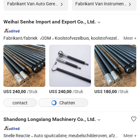
Fabrikant Van Auto Gereedschap
Fabrikant Van Instrument Gereedschappen
Weihai Senhe Import and Export Co., Ltd.
Fabrikant/fabriek
ODM
Koolstofvezelbuis, koolstofvezel telescopische paal, koolstofvezel pijlen, floorball stick, vissershengel, vlaggenmast
Meer +
US$
/Stuk
US$
/Stuk
US$
/Stuk
240,00
240,00
180,00
contact
Chatten
Shandong Longxiang Machinery Co., Ltd.
Snelle Reactie
Auto spuitcabine, meubelschilderoven, afzuigtabel, watergordijn spuitcabine, droge spuitcabine, schilderlijn, voorbereidingsstation, industriële spuitcabine, bus spuitcabine
Meer +