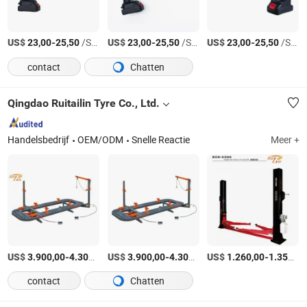
US$
-
/Stuk
US$
-
/Stuk
US$
-
/Stuk
23,00
25,50
23,00
25,50
23,00
25,50
contact
Chatten
Qingdao Ruitailin Tyre Co., Ltd.
Handelsbedrijf
OEM/ODM
Snelle Reactie
Meer +
US$
-
/Set
US$
-
/Set
US$
-
3.900,00
4.300,00
3.900,00
4.300,00
1.260,00
1.350,00
contact
Chatten