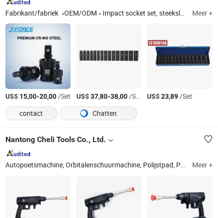
Fabrikant/fabriek
OEM/ODM
Impact socket set, steeksleutel, wielmoersleutel, kruissleutel, arbeidsbesparende sleutel, asmoersleutel, steeksleutelset, ratelsleutel, cilindersleeve, krik
Meer +
US$
-
/Set
US$
-
/Stuk
US$
/Set
15,00
20,00
37,80
38,00
23,89
contact
Chatten
Nantong Cheli Tools Co., Ltd.
Autopoetsmachine, Orbitalenschuurmachine, Polijstpad, Polijstmiddel
Meer +