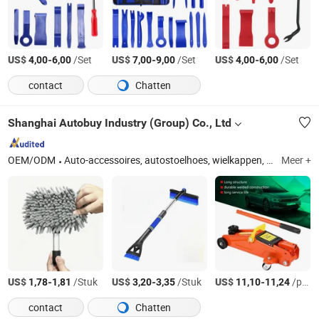
US$
-
/Set
US$
-
/Set
US$
-
/Set
4,00
6,00
7,00
9,00
4,00
6,00
contact
Chatten
Shanghai Autobuy Industry (Group) Co., Ltd
OEM/ODM
Auto-accessoires, autostoelhoes, wielkappen, autohoes, racestoelen, gemodificeerde stoelen, ruitenwissers, automatten, autostoelkussen, auto-onderdelen
Meer +
US$
-
/Stuk
US$
-
/Stuk
US$
-
/packs
1,78
1,81
3,20
3,35
11,10
11,24
contact
Chatten