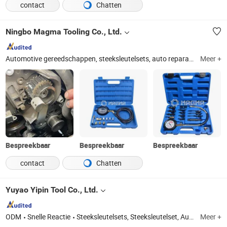
contact
Chatten
Ningbo Magma Tooling Co., Ltd.
Automotive gereedschappen, steeksleutelsets, auto reparatie gereedschappen, ratelhandvat, garage apparatuur, auto reparatie gereedschappen, auto gereedschapset, auto onderhoud, spuitgieten, kunststof spuitgieten
Meer +
Bespreekbaar
Bespreekbaar
Bespreekbaar
contact
Chatten
Yuyao Yipin Tool Co., Ltd.
ODM
Snelle Reactie
Steeksleutelsets, Steeksleutelset, Auto-reparatietools, Auto-reparatietools, Automobielreparatietools, Auto-reparatietoolset, Handgereedschapssets, Schroevendraaierset
Meer +