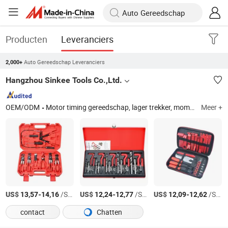
Producten
Leveranciers
Auto Gereedschap Leveranciers
2,000+
Hangzhou Sinkee Tools Co.,Ltd.
OEM/ODM
Motor timing gereedschap, lager trekker, momentsleutel, auto reparatie gereedschap, automotive gereedschap, auto gereedschap, bougiesleutel, schroevendraaier, sleutel spanner
Meer +
US$
-
/Stuk
US$
-
/Stuk
US$
-
/Stuk
13,57
14,16
12,24
12,77
12,09
12,62
contact
Chatten