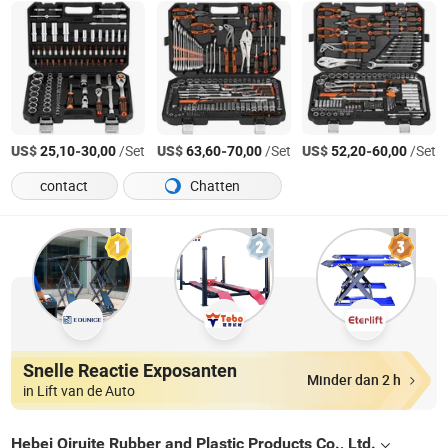
US$
-
/Set
US$
-
/Set
US$
-
/Set
25,10
30,00
63,60
70,00
52,20
60,00
contact
Chatten
Snelle Reactie Exposanten
Minder dan 2 h
in Lift van de Auto
Hebei Qiruite Rubber and Plastic Products Co., Ltd.