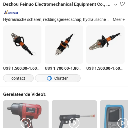
Dezhou Feinuo Electromechanical Equipment Co., Ltd
Hydraulische scharen, reddingsgereedschap, hydraulische handpomp, kabelsnijder, hogedrukslang
Meer +
US$
-
/Set
US$
-
/Set
US$
-
1.500,00
1.600,00
1.700,00
1.800,00
1.500,00
1.600,00
contact
Chatten
Gerelateerde Video's