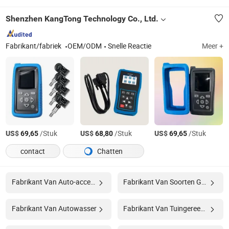
Shenzhen KangTong Technology Co., Ltd.
Fabrikant/fabriek
OEM/ODM
Snelle Reactie
Meer +
US$
/Stuk
US$
/Stuk
US$
/Stuk
69,65
68,80
69,65
contact
Chatten
Fabrikant Van Auto-accessoire
Fabrikant Van Soorten Gereedschappen
Fabrikant Van Autowasser
Fabrikant Van Tuingereedschap