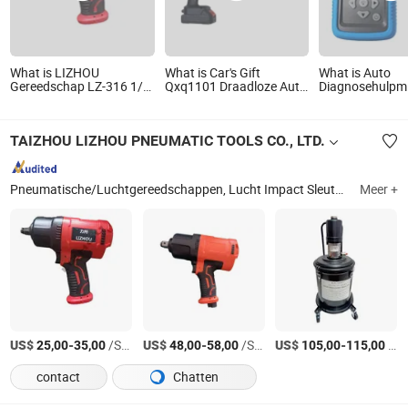
What is LIZHOU
What is Car's Gift
What is Auto
Gereedschap LZ-316 1/2"
Qxq1101 Draadloze Auto
Diagnosehulpm
850-1020N.m Lucht
Wasmachine Hoge Druk
TPMS Auto Dia
Impact Sleutel
Lithium
Scanner TPMS 
Pneumatische Sleutel
Reinigingsgereedschap
Bandenspanni
TAIZHOU LIZHOU PNEUMATIC TOOLS CO., LTD.
Pneumatisch
Draadloze
Gereedschap Auto
Programmering
Reparatie Gereedschap
Diagnosehulpm
Pneumatische/Luchtgereedschappen, Lucht Impact Sleutel, Lucht Slijpmachine, Pneumatische Schroevendraaier, Li-ion Accu Sleutel, Lucht Orbital Schuurmachine, Banden Drukmeter, Lucht Ratelsleutel...., Li-ion Accu Boormachine. enz. Schuurmachine, Li-ion Accu Ratelsleutel
Meer +
US$
-
/Stuk
US$
-
/Stuk
US$
-
/Stuk
25,00
35,00
48,00
58,00
105,00
115,00
contact
Chatten