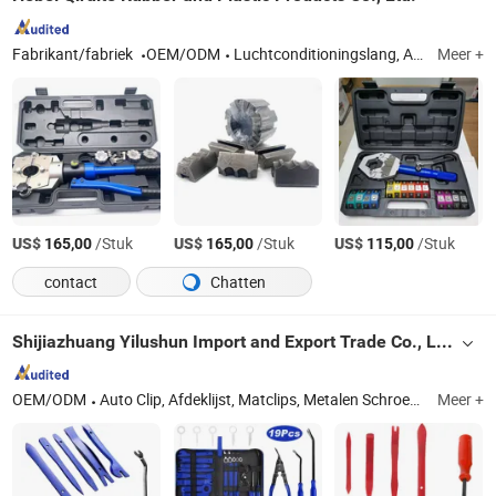
Fabrikant/fabriek
OEM/ODM
Luchtconditioningslang, Automatische luchtconditioningslang, Rubber slang, Auto A/C slang, Slangfitting, Persmachine
Meer +
US$
/Stuk
US$
/Stuk
US$
/Stuk
165,00
165,00
115,00
contact
Chatten
Shijiazhuang Yilushun Import and Export Trade Co., Ltd.
OEM/ODM
Auto Clip, Afdeklijst, Matclips, Metalen Schroeven, Kabelbinders, Auto Accessoires, Automobiel Service Set, Auto Clip, Plastic Rietjes, Plastic Ring
Meer +