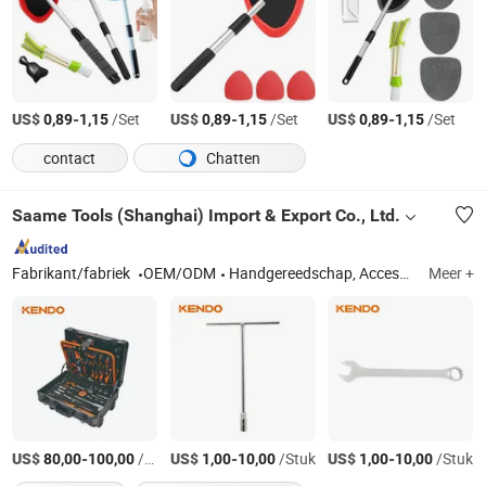
US$
-
/Set
US$
-
/Set
US$
-
/Set
0,89
1,15
0,89
1,15
0,89
1,15
contact
Chatten
Saame Tools (Shanghai) Import & Export Co., Ltd.
Fabrikant/fabriek
OEM/ODM
Handgereedschap, Accessoire voor elektrische gereedschappen, Gereedschapsset, Moersleutel, Tang, Schroevendraaier, Boor, Mes, Rolmaat
Meer +
US$
-
/Stuk
US$
-
/Stuk
US$
-
/Stuk
80,00
100,00
1,00
10,00
1,00
10,00