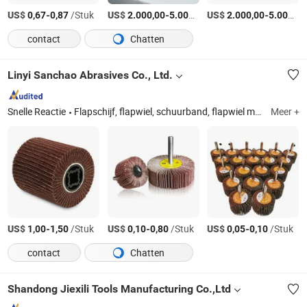
US$
-
/Stuk
US$
-
/Set
US$
-
0,67
0,87
2.000,00
5.000,00
2.000,00
5.000,00
contact
Chatten
Linyi Sanchao Abrasives Co., Ltd.
Snelle Reactie
Flapschijf, flapwiel, schuurband, flapwiel met schacht, schuurdisc, snijdisk, slijpschijf, polijstpad, niet-geweven polijstwiel, wolwiel
Meer +
US$
-
/Stuk
US$
-
/Stuk
US$
-
/Stuk
1,00
1,50
0,10
0,80
0,05
0,10
contact
Chatten
Shandong Jiexili Tools Manufacturing Co.,Ltd