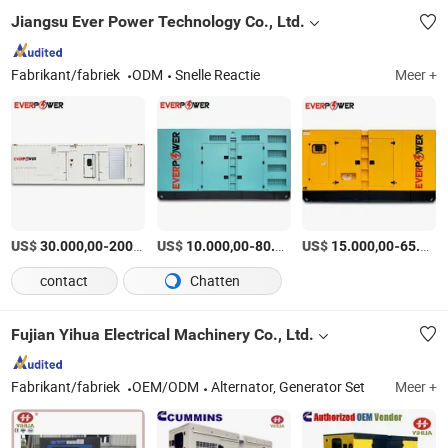
Jiangsu Ever Power Technology Co., Ltd.
Fabrikant/fabriek
ODM
Snelle Reactie
Meer +
US$
-
US$
/Set
-
US$
/Set
-
30.000,00
200.000,00
10.000,00
80.000,00
15.000,00
65.000,00
contact
Chatten
Fujian Yihua Electrical Machinery Co., Ltd.
Fabrikant/fabriek
OEM/ODM
Alternator, Generator Set
Meer +