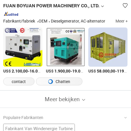
FUAN BOYUAN POWER MACHINERY CO., LTD.
Fabrikant/fabriek
OEM
Dieselgenerator, AC-alternator
Meer +
US$
-
US$
/Set
-
US$
/Set
-
2.100,00
16.000,00
1.900,00
19.000,00
58.000,00
119.000,00
contact
Chatten
Meer bekijken
Populaire Fabrikanten
Fabrikant Van Windenergie Turbine