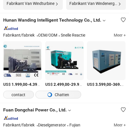
Fabrikant Van Windturbine
Fabrikant Van Windenergie
Hunan Wanding Intelligent Technology Co., Ltd.
Fabrikant/fabriek
OEM/ODM
Snelle Reactie
Meer +
US$
-
/Stuk
US$
-
US$
/Stuk
-
1.999,00
4.399,00
2.499,00
29.999,00
3.599,00
369.999,00
contact
Chatten
Fuan Dongchai Power Co., Ltd.
Fabrikant/fabriek
Dieselgenerator
Fujian
Meer +