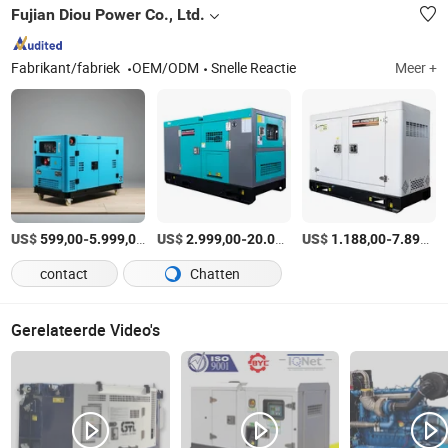
Fujian Diou Power Co., Ltd.
Fabrikant/fabriek
OEM/ODM
Snelle Reactie
Meer +
US$
-
/PC
US$
-
US$
/PC
-
599,00
5.999,00
2.999,00
20.000,00
1.188,00
7.890,00
contact
Chatten
Gerelateerde Video's