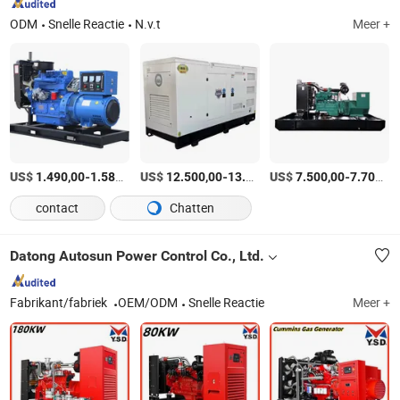
ODM
Snelle Reactie
N.v.t
Meer +
US$
-
/Set
US$
-
US$
/Set
-
1.490,00
1.580,00
12.500,00
13.100,00
7.500,00
7.700,00
contact
Chatten
Datong Autosun Power Control Co., Ltd.
Fabrikant/fabriek
OEM/ODM
Snelle Reactie
Meer +