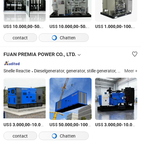
US$
-
US$
/Set
-
US$
/Set
-
10.000,00
50.000,00
10.000,00
50.000,00
1.000,00
100.000,00
contact
Chatten
FUAN PREMIA POWER CO., LTD.
Snelle Reactie
Dieselgenerator, generator, stille generator, stille dieselgenerator, generator set, stroomgenerator, stille generator set, elektrische generator, dieselgenerator set, stille dieselgenerator set
Meer +
US$
-
US$
/Set
-
US$
/Set
-
3.000,00
10.000,00
50.000,00
100.000,00
3.000,00
10.000,00
contact
Chatten