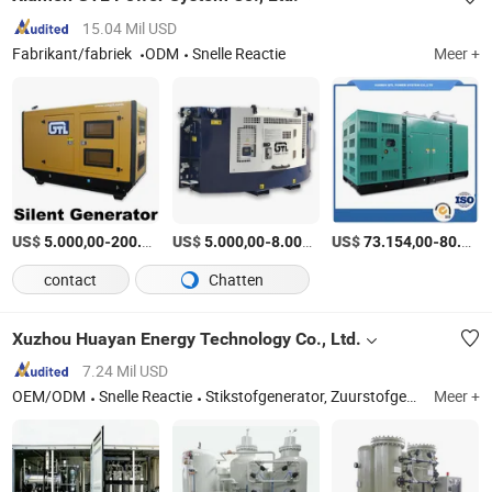
15.04 Mil USD
Fabrikant/fabriek
ODM
Snelle Reactie
Meer +
US$
-
US$
/Set
-
/set
US$
-
5.000,00
200.000,00
5.000,00
8.000,00
73.154,00
80.707,00
contact
Chatten
Xuzhou Huayan Energy Technology Co., Ltd.
7.24 Mil USD
OEM/ODM
Snelle Reactie
Stikstofgenerator, Zuurstofgenerator, Diafragma-compressor, Zuigercompressor, Generator
Meer +