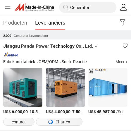
Producten
Leveranciers
Generator Leveranciers
2,000+
Jiangsu Panda Power Technology Co., Ltd.
Fabrikant/fabriek
OEM/ODM
Snelle Reactie
Meer +
US$
-
US$
/Set
-
/Set
US$
/Set
6.000,00
10.500,00
4.000,00
7.500,00
45.987,00
contact
Chatten