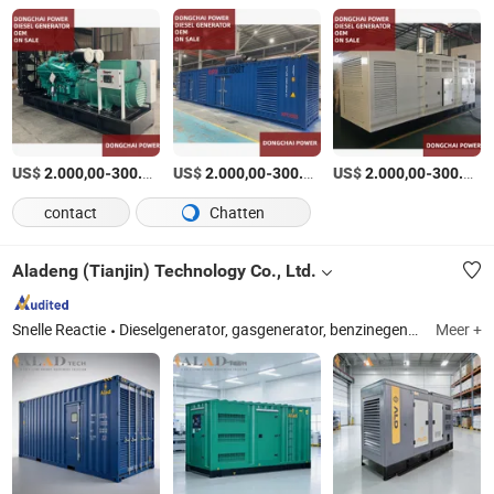
US$
-
US$
/Stuk
-
US$
/Stuk
-
2.000,00
300.000,00
2.000,00
300.000,00
2.000,00
300.000,00
contact
Chatten
Aladeng (Tianjin) Technology Co., Ltd.
Snelle Reactie
Dieselgenerator, gasgenerator, benzinegenerator
Meer +
Tian