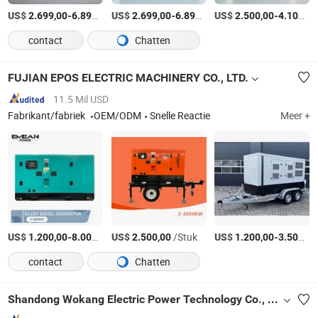
US$
-
/Stuk
US$
-
/Stuk
US$
-
2.699,00
6.899,00
2.699,00
6.899,00
2.500,00
4.100,00
contact
Chatten
FUJIAN EPOS ELECTRIC MACHINERY CO., LTD.
11.5 Mil USD
Fabrikant/fabriek
OEM/ODM
Snelle Reactie
Meer +
US$
-
/Stuk
US$
/Stuk
US$
-
1.200,00
8.000,00
2.500,00
1.200,00
3.500,00
contact
Chatten
Shandong Wokang Electric Power Technology Co., Ltd