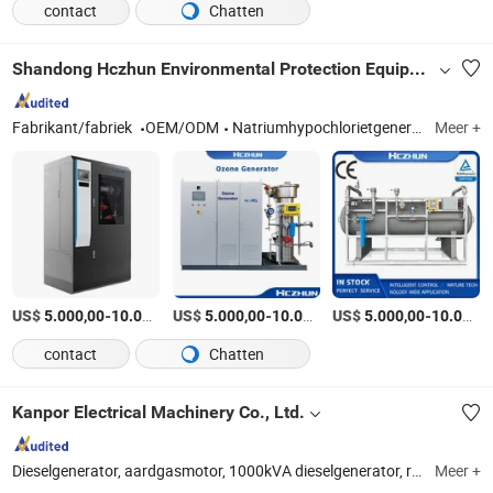
contact
Chatten
Shandong Hczhun Environmental Protection Equipment Co., Ltd.
Fabrikant/fabriek
OEM/ODM
Natriumhypochlorietgenerator, ozongenerator, intelligente doseerapparatuur
Meer +
US$
-
US$
/Set
-
US$
/Set
-
5.000,00
10.000,00
5.000,00
10.000,00
5.000,00
10.000,00
contact
Chatten
Kanpor Electrical Machinery Co., Ltd.
Dieselgenerator, aardgasmotor, 1000kVA dieselgenerator, reefercontainer generator, geluidsdichte generator, trailer type generator, elektrische generator, stroomgenerator, benzinegenerator, alternator
Meer +