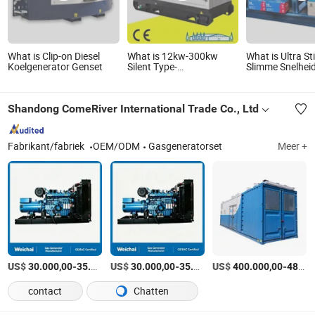
What is Clip-on Diesel
What is 12kw-300kw
What is Ultra Sti
Koelgenerator Genset
Silent Type-
Slimme Snelheid
dieselgenerator met
Generator voor
Fawde-motor
Buitenavonture
Shandong ComeRiver International Trade Co., Ltd
Fabrikant/fabriek
OEM/ODM
Gasgeneratorset
Meer +
US$
-
US$
/Stuk
-
US$
/Stuk
-
30.000,00
35.000,00
30.000,00
35.000,00
400.000,00
480.000,00
contact
Chatten