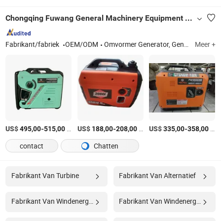
Chongqing Fuwang General Machinery Equipment Co., Ltd.
Fabrikant/fabriek
OEM/ODM
Omvormer Generator, Generator Sets, Diesel en Benzine Generator
Meer +
US$
-
/pieces
US$
-
/sets
US$
-
/Stuk
495,00
515,00
188,00
208,00
335,00
358,00
contact
Chatten
Fabrikant Van Turbine
Fabrikant Van Alternatief
Fabrikant Van Windenergie
Fabrikant Van Windenergie