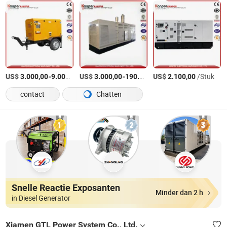
US$
-
/Set
US$
-
US$
/Set
/Stuk
3.000,00
9.000,00
3.000,00
190.000,00
2.100,00
contact
Chatten
Snelle Reactie Exposanten
Minder dan 2 h
in Diesel Generator
Xiamen GTL Power System Co., Ltd.