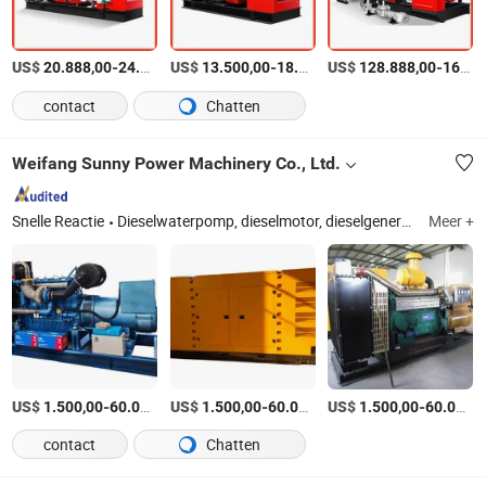
US$
-
US$
/Set
-
US$
/Set
-
20.888,00
24.888,00
13.500,00
18.500,00
128.888,00
168.888,00
contact
Chatten
Weifang Sunny Power Machinery Co., Ltd.
Snelle Reactie
Dieselwaterpomp, dieselmotor, dieselgenerator, nooddieselgenerator, irrigatiepomp, zware dieselgenerator, zelfaanzuigende waterpomp, stille dieselgenerator, dompelpomp, draagbare generator
Meer +
US$
-
US$
/Set
-
US$
/Set
-
1.500,00
60.000,00
1.500,00
60.000,00
1.500,00
60.000,00
contact
Chatten