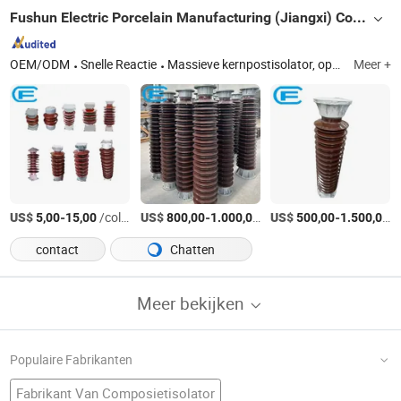
Fushun Electric Porcelain Manufacturing (Jiangxi) Co., Ltd.
OEM/ODM
Snelle Reactie
Massieve kernpostisolator, opschortingisolator, zinkoxide-overspanningsafleider, bushing
Meer +
US$
-
/columns
US$
-
/columns
US$
-
/
5,00
15,00
800,00
1.000,00
500,00
1.500,00
contact
Chatten
Meer bekijken
Populaire Fabrikanten
Fabrikant Van Composietisolator