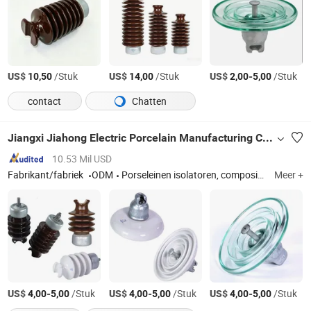
US$
/Stuk
US$
/Stuk
US$
-
/Stuk
10,50
14,00
2,00
5,00
contact
Chatten
Jiangxi Jiahong Electric Porcelain Manufacturing Co., Ltd
10.53 Mil USD
Fabrikant/fabriek
ODM
Porseleinen isolatoren, composietisolatoren, glazen isolatoren, hangisolatoren, lijnpostisolatoren, stationpostisolatoren, schakelisolatoren, pinisolatoren, spanningsisolatoren
Meer +
US$
-
/Stuk
US$
-
/Stuk
US$
-
/Stuk
4,00
5,00
4,00
5,00
4,00
5,00