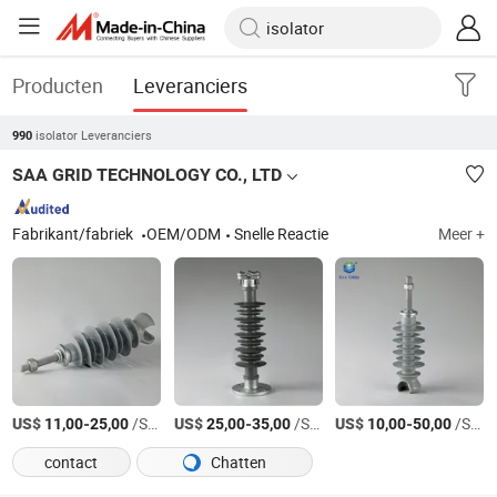
Producten
Leveranciers
isolator Leveranciers
990
SAA GRID TECHNOLOGY CO., LTD
Fabrikant/fabriek
OEM/ODM
Snelle Reactie
Meer +
US$
-
/Stuk
US$
-
/Stuk
US$
-
/Stuk
11,00
25,00
25,00
35,00
10,00
50,00
contact
Chatten