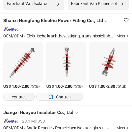
Fabrikant Van Isolator
Fabrikant Van Pinnenisolator
Shanxi Hongfang Electric Power Fitting Co., Ltd
OEM/ODM
Elektrische krachtbevestiging, transmissielijnbevestiging, paallijnaccessoire, isolatorkap, bovengrondse stroomtransmissie
Meer +
US$
-
/Stuk
US$
-
/Stuk
US$
-
/Stuk
1,00
2,80
1,00
2,80
1,00
2,80
contact
Chatten
Jiangxi Huayoo Insulator Co., Ltd
20.1 Mil USD
OEM/ODM
Snelle Reactie
Porseleinen isolator, glazen isolator, hangisolator, pinisolator, paalisolator, shukle isolator, spoelisolator
Meer +