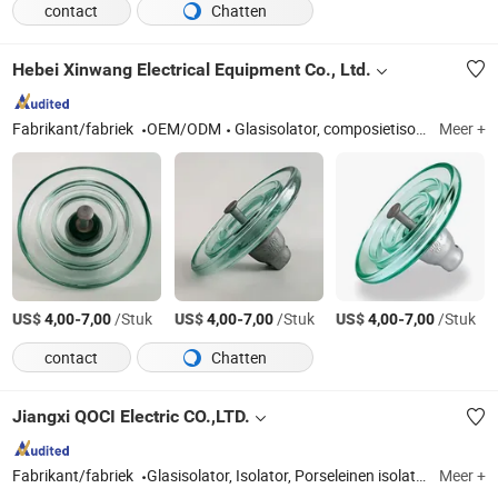
contact
Chatten
Hebei Xinwang Electrical Equipment Co., Ltd.
Fabrikant/fabriek
OEM/ODM
Glasisolator, composietisolator, porseleinen isolator, stalen draad
Meer +
US$
-
/Stuk
US$
-
/Stuk
US$
-
/Stuk
4,00
7,00
4,00
7,00
4,00
7,00
contact
Chatten
Jiangxi QOCI Electric CO.,LTD.
Fabrikant/fabriek
Glasisolator, Isolator, Porseleinen isolator
Meer +
ISO900