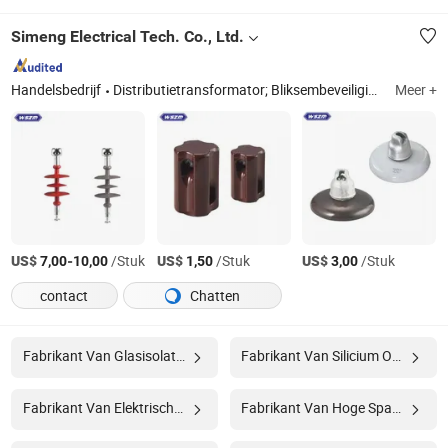
Simeng Electrical Tech. Co., Ltd.
Handelsbedrijf
Distributietransformator; Bliksembeveiliging; Isolator; Stroomonderbreker; Elektrische krachtbevestiging
Meer +
US$
-
/Stuk
US$
/Stuk
US$
/Stuk
7,00
10,00
1,50
3,00
contact
Chatten
Fabrikant Van Glasisolatoren
Fabrikant Van Silicium Op Isolator
Fabrikant Van Elektrische Isolator
Fabrikant Van Hoge Spanning Isolator