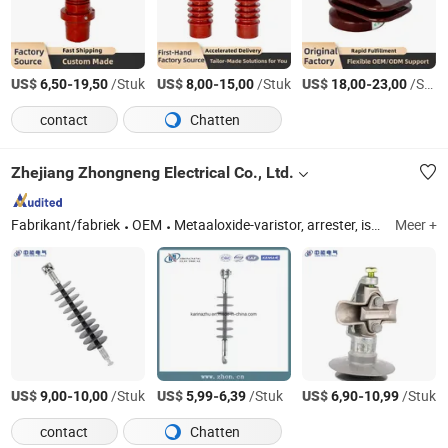
US$
-
/Stuk
US$
-
/Stuk
US$
-
/Stuk
6,50
19,50
8,00
15,00
18,00
23,00
contact
Chatten
Zhejiang Zhongneng Electrical Co., Ltd.
Fabrikant/fabriek
OEM
Metaaloxide-varistor, arrester, isolator, zekeringknipper, vacuümschakelaar, ontkoppelaar
Meer +
US$
-
/Stuk
US$
-
/Stuk
US$
-
/Stuk
9,00
10,00
5,99
6,39
6,90
10,99
contact
Chatten