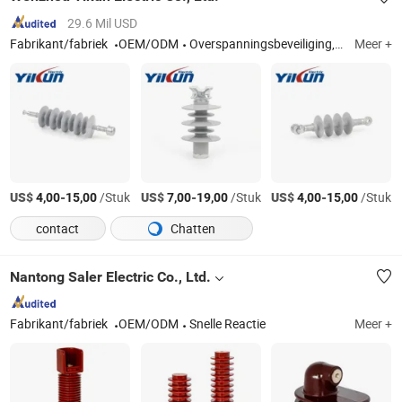
29.6 Mil USD
Fabrikant/fabriek
OEM/ODM
Overspanningsbeveiliging, composietisolator, zekeringafsluiter, ZnO-blok
Meer +
US$
-
/Stuk
US$
-
/Stuk
US$
-
/Stuk
4,00
15,00
7,00
19,00
4,00
15,00
contact
Chatten
Nantong Saler Electric Co., Ltd.
Fabrikant/fabriek
OEM/ODM
Snelle Reactie
Meer +