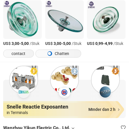
US$
-
/Stuk
US$
-
/Stuk
US$
-
/Stuk
3,00
5,00
3,00
5,00
0,99
4,99
contact
Chatten
Snelle Reactie Exposanten
Minder dan 2 h
in Terminals
Wenzhou Yikun Electric Co., Ltd.