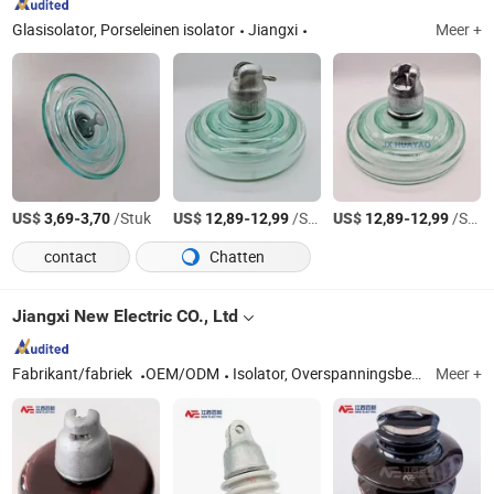
Glasisolator, Porseleinen isolator
Jiangxi
Meer +
US$
-
/Stuk
US$
-
/Stuk
US$
-
/Stuk
3,69
3,70
12,89
12,99
12,89
12,99
contact
Chatten
Jiangxi New Electric CO., Ltd
Fabrikant/fabriek
OEM/ODM
Isolator, Overspanningsbeveiliging
Meer +