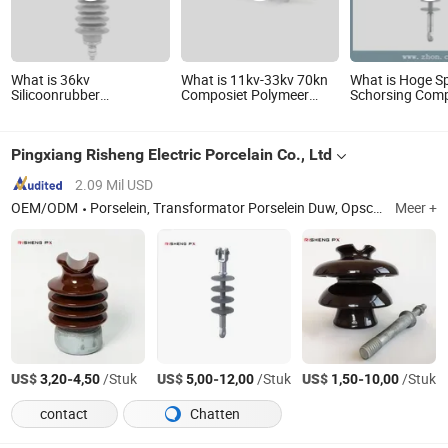
What is 36kv
What is 11kv-33kv 70kn
What is Hoge S
Silicoonrubber
Composiet Polymeer
Schorsing Comp
composietpenisolator
Spanning/Suspensie/Spanning
Polymeer Lang
voor distributiesysteem
Isolator met Siliconen
Isolator
Behuizing
Pingxiang Risheng Electric Porcelain Co., Ltd
2.09 Mil USD
OEM/ODM
Porselein, Transformator Porselein Duw, Opschorting Porselein Isolatoren, Glazen Isolatoren, Pin Type Porselein Isolatoren, Post Porselein Isolatoren, Spoel Porselein Isolatoren, Haak Porselein Isolatoren, Blijf Isolatoren, Composiet Vezel Isolatoren
Meer +
US$
-
/Stuk
US$
-
/Stuk
US$
-
/Stuk
3,20
4,50
5,00
12,00
1,50
10,00
contact
Chatten