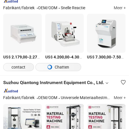
Fabrikant/fabriek
OEM/ODM
Snelle Reactie
Meer +
US$
-
/set
US$
-
/Stuk
US$
-
2.179,00
2.279,00
4.200,00
4.300,00
7.300,00
7.500,00
contact
Chatten
Suzhou Qiantong Instrument Equipment Co., Ltd.
Fabrikant/fabriek
OEM/ODM
Universele Materiaaltestmachine, Zod Impact, Smeltstroomtester
Meer +