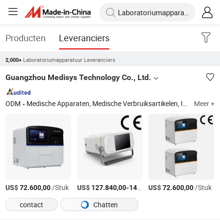
Producten
Leveranciers
Laboratoriumapparatuur Leveranciers
2,000+
Guangzhou Medisys Technology Co., Ltd.
ODM
Medische Apparaten, Medische Verbruiksartikelen, Instrumenten en Apparatuur, Informatie Systeem Integratiediensten
Meer +
US$
/Stuk
US$
-
US$
/Stuk
/Stuk
72.600,00
127.840,00
147.016,00
72.600,00
contact
Chatten