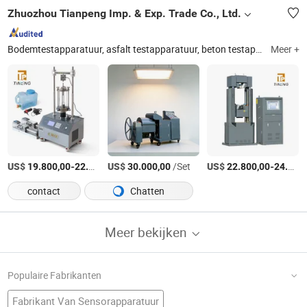
Zhuozhou Tianpeng Imp. & Exp. Trade Co., Ltd.
Bodemtestapparatuur, asfalt testapparatuur, beton testapparatuur, cement testapparatuur, steen en aggregaat testapparatuur, skidweerstand en wrijvings tester, testmal, dynamische proefinstallatie, Los Angeles slijtagetestmachine, asfalt bodem niet-nucleaire elektrische dichtheidsmeter
Meer +
US$
-
US$
/Stuk
/Set
US$
-
19.800,00
22.000,00
30.000,00
22.800,00
24.500,00
contact
Chatten
Meer bekijken
Populaire Fabrikanten
Fabrikant Van Sensorapparatuur