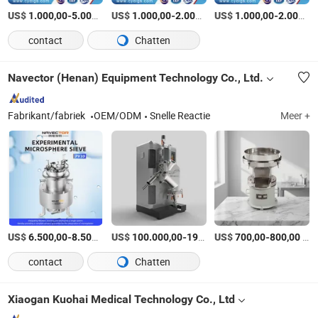
US$
-
/Stuk
US$
-
/Stuk
US$
-
1.000,00
5.000,00
1.000,00
2.000,00
1.000,00
2.000,00
contact
Chatten
Navector (Henan) Equipment Technology Co., Ltd.
Fabrikant/fabriek
OEM/ODM
Snelle Reactie
Meer +
US$
-
/Set
US$
-
US$
/Set
-
/Set
6.500,00
8.500,00
100.000,00
190.000,00
700,00
800,00
contact
Chatten
Xiaogan Kuohai Medical Technology Co., Ltd