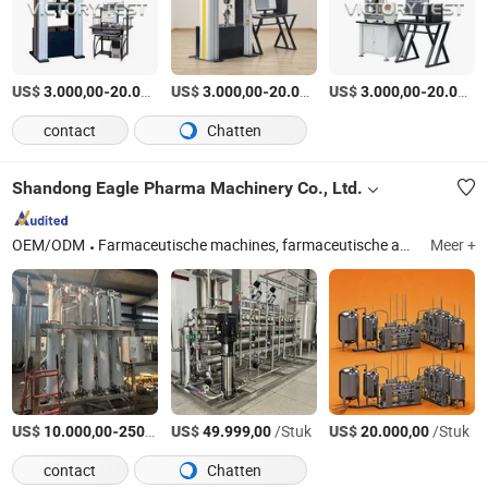
US$
-
US$
/sets
-
US$
/sets
-
3.000,00
20.000,00
3.000,00
20.000,00
3.000,00
20.000,00
contact
Chatten
Shandong Eagle Pharma Machinery Co., Ltd.
OEM/ODM
Farmaceutische machines, farmaceutische apparatuur, gezuiverd watersysteem, multi-effect waterdistilleerder, pure stoomgenerator, opslag- en distributiesysteem voor vloeibare preparaten, zeewaterontzilting
Meer +
US$
-
US$
/Stuk
/Stuk
US$
/Stuk
10.000,00
250.000,00
49.999,00
20.000,00
contact
Chatten