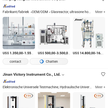
Fabrikant/fabriek
OEM/ODM
Glasreactor, ultrasone homogenisator, water- (olie)bad, roterende verdamper, moleculaire destillatie, verwarmings- en koelcirculator, kortpaddestillatie, filmverdampfer, chemische reactor, labkoeler
Meer +
US$
-
/Set
US$
-
/Stuk
US$
-
1.350,00
1.550,00
500,00
3.500,00
14.800,00
16.400,00
contact
Chatten
Jinan Victory Instrument Co., Ltd.
Elektronische Universele Testmachine, Hydraulische Universele Testmachine, Impact Testmachine, Buig Testmachine, Horizontale Trek Testmachine, Torsie Testmachine, Materiaal Testapparatuur, Laboratorium Testapparatuur, Treksterkte Tester, Hydrostatische Druk Tester
Meer +