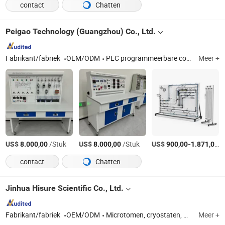
contact
Chatten
Peigao Technology (Guangzhou) Co., Ltd.
Fabrikant/fabriek
OEM/ODM
PLC programmeerbare controle trainingsapparatuur, Industriële robot trainingsapparaat, Industriële robot lasapparaat, Intelligente productie trainingsapparaat
Meer +
US$
/Stuk
US$
/Stuk
US$
-
/
8.000,00
8.000,00
900,00
1.871,00
contact
Chatten
Jinhua Hisure Scientific Co., Ltd.
Fabrikant/fabriek
OEM/ODM
Microtomen, cryostaten, weefselinbeddingssystemen, kleuringen, weefselverwerkers en hun accessoires
Meer +