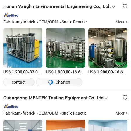
Hunan Vaughn Environmental Engineering Co., Ltd.
Fabrikant/fabriek
OEM/ODM
Snelle Reactie
Meer +
US$
-
US$
/Stuk
-
US$
/Stuk
-
1.200,00
32.000,00
1.900,00
16.660,00
1.900,00
16.660,00
contact
Chatten
Guangdong MENTEK Testing Equipment Co.,Ltd
Fabrikant/fabriek
OEM/ODM
Snelle Reactie
Meer +