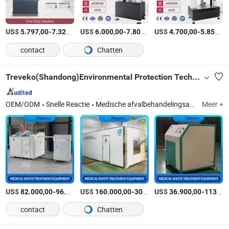
US$
-
/Stuk
US$
-
/Stuk
US$
-
5.797,00
7.324,00
6.000,00
7.800,00
4.700,00
5.853,00
contact
Chatten
Treveko(Shandong)Environmental Protection Technology Development Co., Ltd
OEM/ODM
Snelle Reactie
Medische afvalbehandelingsapparatuur, Medische afvalmagnetronsterilisatieapparatuur, Medische afval hoge temperatuur stoomsterilisatie, Medische afval hoge temperatuur sterilisatiepot, Voertuiggemonteerde medische afval noodbehandeling, Medische afvalversnipperaar, Hoge temperatuur afbraakmachine voor ziekten, Onschadelijke behandelingsapparatuur, Keukenafvalbehandelingsapparatuur, Huishoudelijk afvalbehandelingsapparatuur
Meer +
US$
-
US$
/set
-
US$
/set
-
82.000,00
96.000,00
160.000,00
300.000,00
36.900,00
113.000,00
contact
Chatten