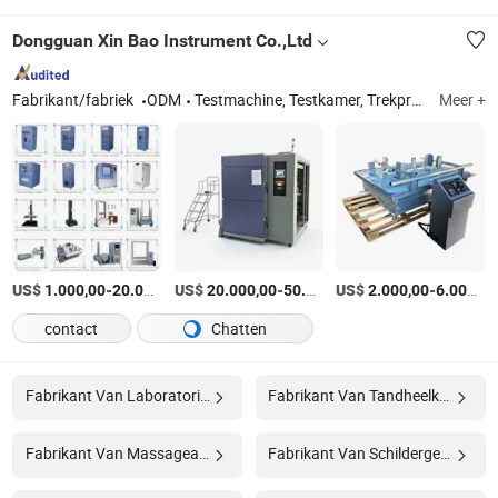
Dongguan Xin Bao Instrument Co.,Ltd
Fabrikant/fabriek
ODM
Testmachine, Testkamer, Trekproefmachine, Klimaatkamer, Vibratietestmachine, Zoutnevelkamer, UV-verouderingskamer, Stofkamer, Droogoven, Testapparatuur
Meer +
US$
-
US$
/Stuk
-
US$
/Stuk
-
1.000,00
20.000,00
20.000,00
50.000,00
2.000,00
6.000,00
contact
Chatten
Fabrikant Van Laboratoriumapparatuur
Fabrikant Van Tandheelkundige Apparatuur
Fabrikant Van Massageapparatuur
Fabrikant Van Schildergereedschap