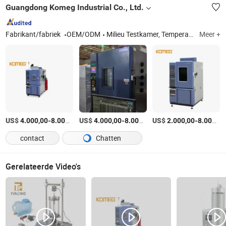
Guangdong Komeg Industrial Co., Ltd.
Fabrikant/fabriek
OEM/ODM
Milieu Testkamer, Temperatuur- en Vochtigheids Testkamer, Snelle Temperatuurveranderingskamer, Inloopkamer, Klimatische Kamer, Thermische Schokkamer, Droogoven
Meer +
US$
-
/Stuk
US$
-
/Stuk
US$
-
4.000,00
8.000,00
4.000,00
8.000,00
2.000,00
8.000,00
contact
Chatten
Gerelateerde Video's