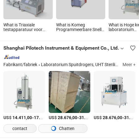
What is Triaxiale
What is Komeg
What is Hoge kw
testapparatuur voor
Programmeerbare Snelle
laboratorium
bodem Digitale triaxiale
Temperatuurveranderingskamer
spuitdrogers vo
testapparaat voor
(apparatuur) voor
chemie, voedsel
laboratorium
Laboratoriumtesten
energie, genees
Shanghai Pilotech Instrument & Equipment Co., Ltd.
biologie, materi
keramiek
Fabrikant/fabriek
Laboratorium Spuitdrogers, UHT Sterilisator, Multifunctionele Extractietank, Laboratorium Spuitgranulator;
Meer +
US$
-
US$
/unit
-
US$
/set
-
14.411,00
17.352,00
28.676,00
31.617,00
28.676,00
31.617,00
contact
Chatten