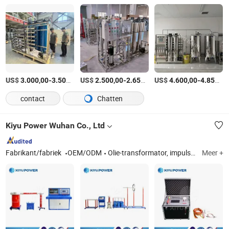
US$
-
/Stuk
US$
-
/Stuk
US$
-
3.000,00
3.500,00
2.500,00
2.650,00
4.600,00
4.850,00
contact
Chatten
Kiyu Power Wuhan Co., Ltd
Fabrikant/fabriek
OEM/ODM
Olie-transformator, impuls spanningsgenerator, Vlf hipot testapparatuur, lusweerstandtester, relaisbeschermingstester, Pd test systeem, kabelfout tester, afstem resonantietestapparaat, DC Hv generator, bliksembeveiliging
Meer +