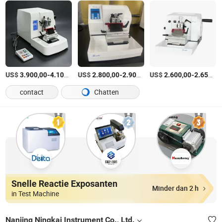
US$
-
/sets
US$
-
/sets
US$
-
3.900,00
4.100,00
2.800,00
2.900,00
2.600,00
2.650,00
contact
Chatten
Snelle Reactie Exposanten
Minder dan 2 h
in Test Machine
Nanjing Ningkai Instrument Co., Ltd.