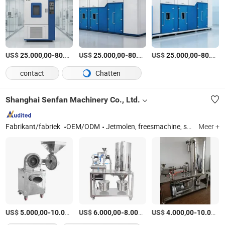
US$
-
US$
/Stuk
-
US$
/Stuk
-
25.000,00
80.000,00
25.000,00
80.000,00
25.000,00
80.000,00
contact
Chatten
Shanghai Senfan Machinery Co., Ltd.
Fabrikant/fabriek
OEM/ODM
Jetmolen, freesmachine, slijper, slijpmachine, crusher, versnipperaar, molen, vergruismachine, crushermachine, slijpmolen
Meer +
US$
-
US$
/Stuk
-
/Stuk
US$
-
5.000,00
10.000,00
6.000,00
8.000,00
4.000,00
10.000,00