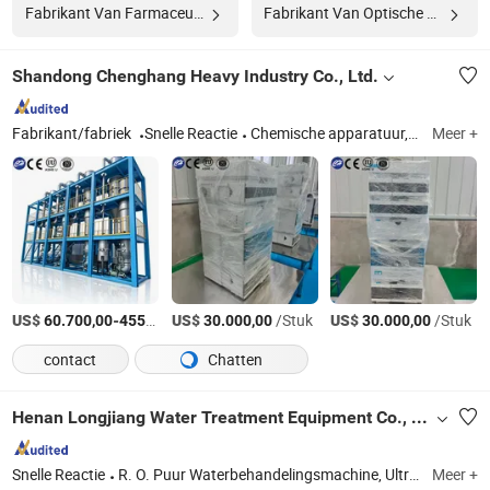
Fabrikant Van Farmaceutische Apparatuur
Fabrikant Van Optische Apparatuur
Shandong Chenghang Heavy Industry Co., Ltd.
Fabrikant/fabriek
Snelle Reactie
Chemische apparatuur, farmaceutische apparatuur, voedselapparatuur, milieubeschermingsapparatuur, laboratoriuminstrumenten, bouwmachines
Meer +
US$
-
US$
/Stuk
/Stuk
US$
/Stuk
60.700,00
455.000,00
30.000,00
30.000,00
contact
Chatten
Henan Longjiang Water Treatment Equipment Co., Ltd.
Snelle Reactie
R. O. Puur Waterbehandelingsmachine, Ultra Puur Waterapparatuur, Ultrafiltratieapparatuur
Meer +