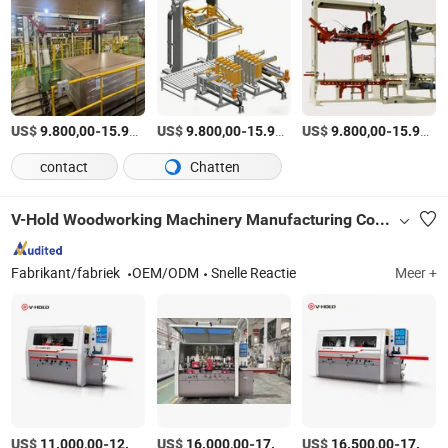
US$
-
US$
/Stuk
-
US$
/Stuk
-
9.800,00
15.900,00
9.800,00
15.900,00
9.800,00
15.900,00
contact
Chatten
V-Hold Woodworking Machinery Manufacturing Co., Ltd
Fabrikant/fabriek
OEM/ODM
Snelle Reactie
Meer +
US$
-
US$
/Stuk
-
US$
/Stuk
-
11.000,00
12.000,00
16.000,00
17.000,00
16.500,00
17.000,00