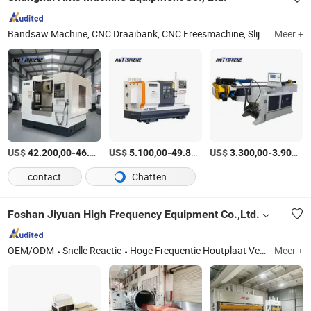
Bandsaw Machine, CNC Draaibank, CNC Freesmachine, Slijpmachine, Boormachines, EDM Machine, Laser Snijmachine, Knipmachine, Persremmachine, Pijpbuigmachine
Meer +
US$
-
US$
/pieces
-
US$
/sets
-
42.200,00
46.400,00
5.100,00
49.800,00
3.300,00
3.900,00
contact
Chatten
Foshan Jiyuan High Frequency Equipment Co.,Ltd.
OEM/ODM
Snelle Reactie
Hoge Frequentie Houtplaat Verbinding Machine, Hoge Frequentie Vacuüm Hout Drogen Machine, Hoge Frequentie Hout Buigen Machine, Hoge Frequentie Hout Frame Assemblage Machine, Hoge Frequentie Hout Lamineren Machine, Hoge Frequentie Hout Lassen Machine, Hoge Frequentie Generator
Meer +