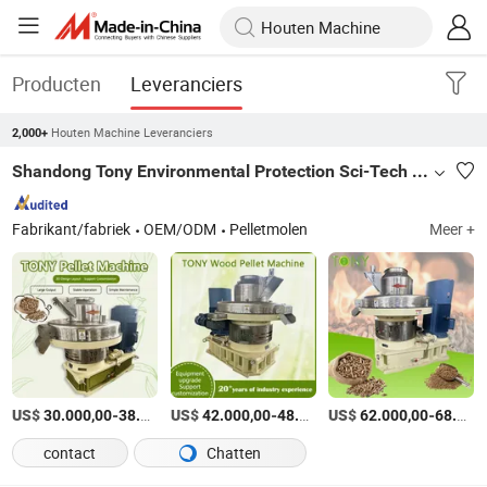
Producten
Leveranciers
Houten Machine Leveranciers
2,000+
Shandong Tony Environmental Protection Sci-Tech Co., Ltd.
Fabrikant/fabriek
OEM/ODM
Pelletmolen
Meer +
US$
-
US$
/Set
-
US$
/set
-
30.000,00
38.000,00
42.000,00
48.000,00
62.000,00
68.000,00
contact
Chatten