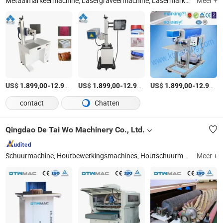
Metaalmarkeermachine, Lasergraveermachine, Lasermarkeermachine, Laserreinigingsmachine, Laserlasmachine, Niet-metaalmarkeermachine, CO2 Lasermarkeermachine, Pneumatische markeermachine, DOT-puntmarkeermachine, Pneumatische stylusmarkeermachine
Meer +
US$
-
US$
/Stuk
-
US$
/Stuk
-
1.899,00
12.999,00
1.899,00
12.999,00
1.899,00
12.999,00
contact
Chatten
Qingdao De Tai Wo Machinery Co., Ltd.
Schuurmachine, Houtbewerkingsmachines, Houtschuurmachine, Borstelschuurmachine, Sliding Tafelzaag, Trommelschuurmachine, Bandschuurmachine
Meer +