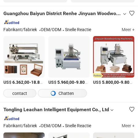
Guangzhou Baiyun District Renhe Jinyuan Woodworking Machine Tool Factory
Fabrikant/fabriek
OEM/ODM
Snelle Reactie
Meer +
US$
-
US$
/Set
-
/Set
US$
-
6.362,00
18.850,00
5.960,00
9.807,00
5.800,00
9.807,00
contact
Chatten
Tongling Leachan Intelligent Equipment Co., Ltd
Fabrikant/fabriek
OEM/ODM
Snelle Reactie
Meer +