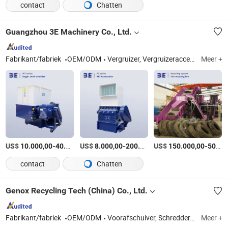
contact
Chatten
Guangzhou 3E Machinery Co., Ltd.
Fabrikant/fabriek
OEM/ODM
Vergruizer, Vergruizeraccessoires
Meer +
US$
-
US$
/Set
-
US$
/Stuk
-
10.000,00
40.000,00
8.000,00
200.000,00
150.000,00
500.000,00
contact
Chatten
Genox Recycling Tech (China) Co., Ltd.
Fabrikant/fabriek
OEM/ODM
Voorafschuiver, Schredder, Granulator, Schredder Granulator Combinatie, Sink Float Tank, Wrijvingswasmachine, Centrifuge Droger, Pers, Hamerfrees, WEEE Universeel Recycling Systeem, Plastic Was- en Recycling Systeem, Kabel Elektrische Draad Recycling Systeem, Band Recycling en Sorteersysteem, Koelkast Recycling Systeem, Schrootmetaal Recycling Systeem, Lithium-ion Batterij Recycling Systeem, Industrieel Vast Afval Recycling Systeem
Meer +