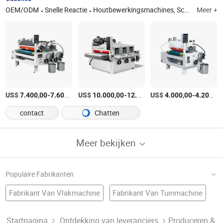
OEM/ODM
Snelle Reactie
Houtbewerkingsmachines, Schuurmachine, Draadborstelmachine, Rollercoatingmachine, Automatische spuitmachine, Droogmachine, Stofreinigingsmachine, Gordijncoatingmachine, IR verwarmingsmachine, Automatische houtbewerkingsmachine
Meer +
US$
-
/Stuk
US$
-
US$
/Stuk
-
7.400,00
7.600,00
10.000,00
12.000,00
4.000,00
4.200,00
contact
Chatten
Meer bekijken
Populaire Fabrikanten
Fabrikant Van Vlakmachine
Fabrikant Van Tuinmachine
Houtbewerkingsmachines Fabriek
Lasergraveerder
Cnc Graveermachine
Lasermachines
Fabrikant Van Randmachine
Startpagina
Ontdekking van leveranciers
Produceren &