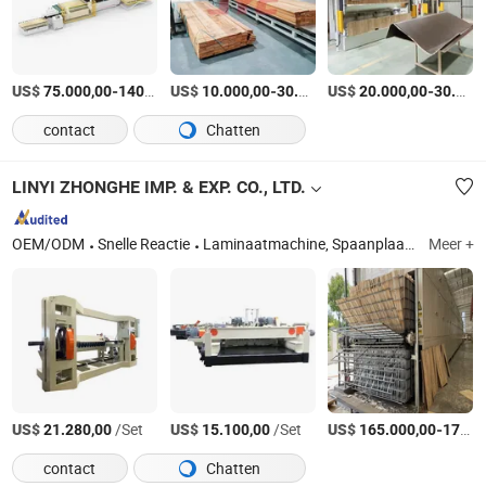
US$
-
US$
/Set
-
US$
/Stuk
-
75.000,00
140.000,00
10.000,00
30.000,00
20.000,00
30.000,00
contact
Chatten
LINYI ZHONGHE IMP. & EXP. CO., LTD.
OEM/ODM
Snelle Reactie
Laminaatmachine, Spaanplaat OSB-plaatmachine, Laminaatpersmachine, Vezelplaat MDF HDF-plaatmachine, Houtfineerafschilmachine, Korte cyclus lamineren hete persmachine, Houtfineerproductielijn, Houten deur hete persmachine, Houtfineerdroger, Gezichtfineerpapier PVC Pet gelaagde plaatmachine
Meer +
US$
/Set
US$
/Set
US$
-
21.280,00
15.100,00
165.000,00
170.000,00
contact
Chatten