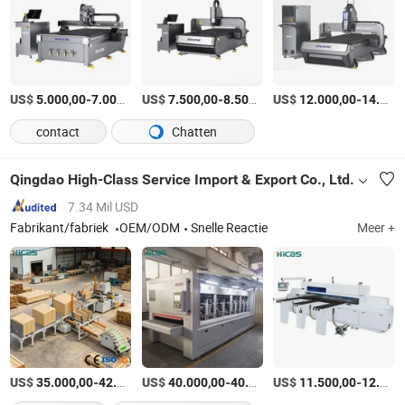
US$
-
/Set
US$
-
/Set
US$
-
5.000,00
7.000,00
7.500,00
8.500,00
12.000,00
14.000,00
contact
Chatten
Qingdao High-Class Service Import & Export Co., Ltd.
7.34 Mil USD
Fabrikant/fabriek
OEM/ODM
Snelle Reactie
Meer +
US$
-
US$
/Stuk
-
US$
/Stuk
-
35.000,00
42.000,00
40.000,00
40.800,00
11.500,00
12.600,00