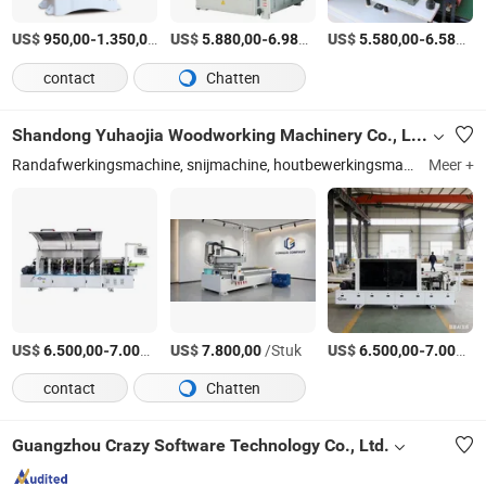
US$
-
/set
US$
-
/set
US$
-
950,00
1.350,00
5.880,00
6.980,00
5.580,00
6.580,00
contact
Chatten
Shandong Yuhaojia Woodworking Machinery Co., Ltd.
Randafwerkingsmachine, snijmachine, houtbewerkingsmachines, tweedehands houtbewerkingsmachines, tweedehands kantenbandmachine
Meer +
US$
-
/Stuk
US$
/Stuk
US$
-
6.500,00
7.000,00
7.800,00
6.500,00
7.000,00
contact
Chatten
Guangzhou Crazy Software Technology Co., Ltd.