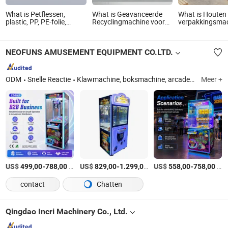
What is Petflessen,
What is Geavanceerde
What is Houten
plastic, PP, PE-folie,
Recyclingmachine voor
verpakkingsma
metaal, vergruizer, papier,
Hout / Kabel / Band /
CNC-machine 0
hout, plastic, machine,
Elektrische Draad / Pijp /
0.7MPa 12kw C
recyclingmachines,
Kunststof
automatische
NEOFUNS AMUSEMENT EQUIPMENT CO.LTD.
enkelasversnipperaar,
houtstapelmac
granulator, plant
ODM
Snelle Reactie
Klawmachine, boksmachine, arcadegame-machine, dartmachine, prijsautomaat, basketbalmachine, inwisselmachine, kinderspelmachine, pennypersmachine
Meer +
US$
-
/piece
US$
-
/piece
US$
-
/piece
499,00
788,00
829,00
1.299,00
558,00
758,00
contact
Chatten
Qingdao Incri Machinery Co., Ltd.