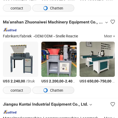
contact
Chatten
Ma'anshan Zhuonaiwei Machinery Equipment Co., Ltd.
Fabrikant/fabriek
OEM/ODM
Snelle Reactie
Meer +
US$
/Stuk
US$
-
/Stuk
US$
-
/Set
2.240,00
2.200,00
2.400,00
650,00
750,00
contact
Chatten
Jiangsu Kuntai Industrial Equipment Co., Ltd.