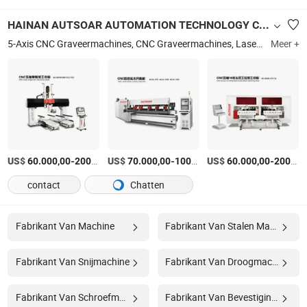
HAINAN AUTSOAR AUTOMATION TECHNOLOGY CO., LTD.
5-Axis CNC Graveermachines, CNC Graveermachines, Laser Snijmachines, CNC Plasma Snijmachines, CNC Houtgraveermachines, 3D Graveermachine, Meubelgraveermachine, Massief Houtgraveermachine, Ambachtelijke Graveermachine, Speelgoedgraveermachine
Meer +
US$
-
US$
/Stuk
-
US$
/Stuk
-
60.000,00
200.000,00
70.000,00
100.000,00
60.000,00
200.000,00
contact
Chatten
Fabrikant Van Machine
Fabrikant Van Stalen Machine
Fabrikant Van Snijmachine
Fabrikant Van Droogmachine
Fabrikant Van Schroefmachine
Fabrikant Van Bevestigingsmachine