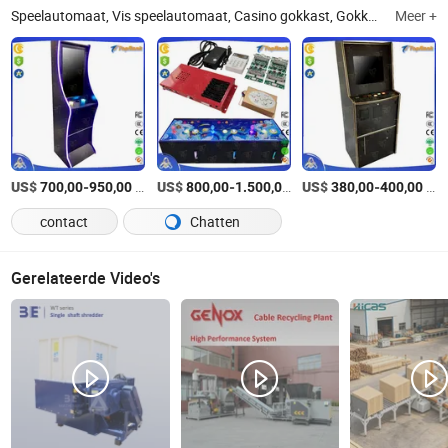
Speelautomaat, Vis speelautomaat, Casino gokkast, Gokkast, Gokspelautomaat, Online casino, Vaardigheid spelcabinet, Kansspelen, Arcade speelautomaat, Spelsoftware
Meer +
US$
-
/Stuk
US$
-
/Stuk
US$
-
/Stuk
700,00
950,00
800,00
1.500,00
380,00
400,00
contact
Chatten
Gerelateerde Video's