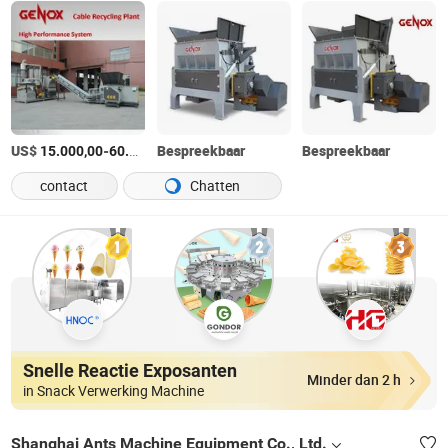
US$
-
Bespreekbaar
/Set
Bespreekbaar
15.000,00
60.000,00
contact
Chatten
Snelle Reactie Exposanten
Minder dan 2 h
in Snack Verwerking Machine
Shanghai Ants Machine Equipment Co., Ltd.