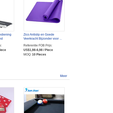
ediening
Zico Antislip en Goede
nd
Veerkracht Bijzonder voor ...
s:
Referentie FOB Prijs:
Piece
US$1,98-6,98 / Piece
MOQ:
10 Pieces
Meer