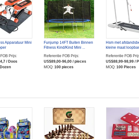
ess Apparatuur Mini
Funjump 14FT Buiten Binnen
Hsm met afstandsb
pper
Fitness Kind/Kind Mini ...
kleine maat loopba
 FOB Prijs:
Referentie FOB Prijs:
Referentie FOB Prij
4,7 / Doos
US$89,00-96,00 / pieces
US$88,99-98,99 / 
 Dozen
MOQ:
100 pieces
MOQ:
100 Pieces