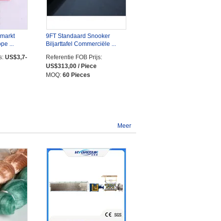
 markt
9FT Standaard Snooker
e ...
Biljarttafel Commerciële ...
s:
US$3,7-
Referentie FOB Prijs:
US$313,00 / Piece
MOQ:
60 Pieces
Meer