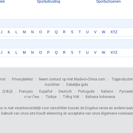
iek
Sportuitrusting
Sportschoenen
J
K
L
M
N
O
P
Q
R
S
T
U
V
W
XYZ
J
K
L
M
N
O
P
Q
R
S
T
U
V
W
XYZ
omst
Privacybeleid
Neem contact op met Made-in-China.com
Topproducte
Inzichten
Zakelijke gids
日本語
Français
Español
Deutsch
Português
Italiano
Русский
ภาษาไทย
Türkçe
Tiếng Việt
Bahasa Indonesia
s niet verantwoordelijk voor verschillen tussen de Engelse versie en andere taalver
. Gebruik van onze site houdt erkenning en acceptatie van onze Algemene voorwaar