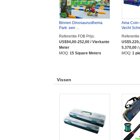
Binnen Dinosaurusthema
Ama Coin-
Park: een ...
Vecht Schie
Referentie FOB Prijs:
Referentie
US$94,00-252,00 / Vierkante
US$5.220,
Meter
5.370,00 /
MOQ:
15 Square Meters
MOQ:
1 pi
Vissen