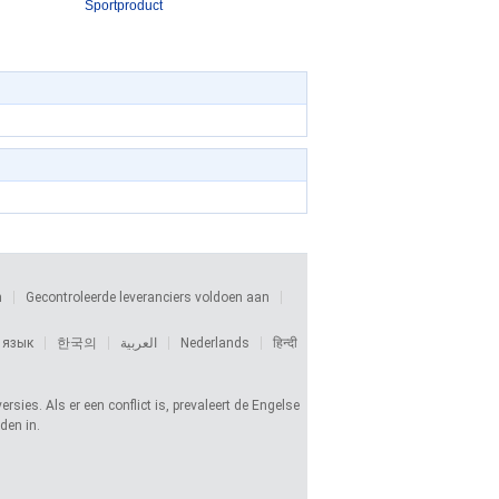
Sportproduct
n
Gecontroleerde leveranciers voldoen aan
 язык
한국의
العربية
Nederlands
हिन्दी
sies. Als er een conflict is, prevaleert de Engelse
den in.