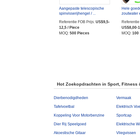
Aangepaste telescopische
Hele goed
spinvisserijhengel / ...
zoutwater e
Referentie FOB Prijs:
US$9,5-
Referentie
12,5 / Piece
US$8,00-1
MOQ:
500 Pieces
MOQ:
100
Hot Zoekopdrachten in Sport, Fitness & 
Dierbenodigdheden
Vermaak
Tafelvoetbal
Elektrisch Vo
Koppeling Voor Motorbenzine
Sportcap
Dier Rij Speelgoed
Elektrische W
Akoestische Gitaar
Vliegvissen