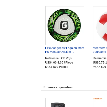
Elite Aangepast Logo en Maat
Meerdere s
PU Voetbal Officiële ...
duurzame v
Referentie FOB Prijs:
Referentie
US$4,00-8,00 / Piece
US$0,75-1,
MOQ:
500 Pieces
MOQ:
500
Fitnessapparatuur