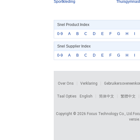
Sportkleding
Thuisgymnast
Snel Product Index
0-9
A
B
C
D
E
F
G
H
I
Snel Supplier Index
0-9
A
B
C
D
E
F
G
H
I
Over Ons
Verklaring
Gebruikersovereenk
Taal Opties
English
简体中文
繁體中文
Copyright © 2026 Focus Technology Co., Ltd.Focus i
versie