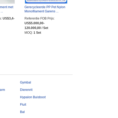
ament met
Gerecycleerde PP Pet Nylon
...
Monofilament Garens ...
s:
US$3,4-
Referentie FOB Prijs:
US$5.000,00-
120.000,00 / Set
MOQ:
1 Set
Gymbal
sarm
Dierenrit
Hypalon Buisboot
Fluit
Bal