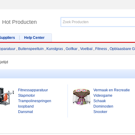
Hot Producten
Suppliers
Help Center
pparatuur
,
Buitenspeeltuin
,
Kunstgras
,
Golfkar
,
Voetbal
,
Fitness
,
Opblaasbare Gl
jetijd
Fitnessapparatuur
Vermaak en Recreatie
Stapmotor
Videogame
Trampolinespringen
Schaak
loopband
Dominosten
Dansmat
Snooker