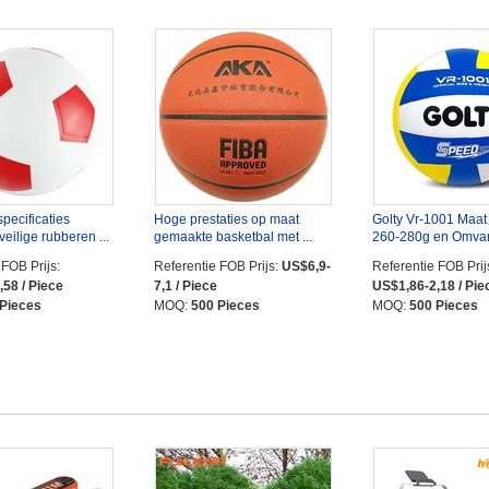
pecificaties
Hoge prestaties op maat
Golty Vr-1001 Maat
eilige rubberen ...
gemaakte basketbal met ...
260-280g en Omvan
 FOB Prijs:
Referentie FOB Prijs:
US$6,9-
Referentie FOB Prij
58 / Piece
7,1 / Piece
US$1,86-2,18 / Pie
 Pieces
MOQ:
500 Pieces
MOQ:
500 Pieces