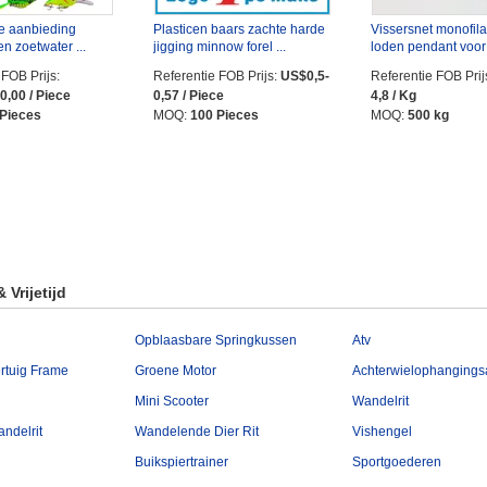
e aanbieding
Plasticen baars zachte harde
Vissersnet monofil
n zoetwater ...
jigging minnow forel ...
loden pendant voor 
 FOB Prijs:
Referentie FOB Prijs:
US$0,5-
Referentie FOB Prij
0,00 / Piece
0,57 / Piece
4,8 / Kg
 Pieces
MOQ:
100 Pieces
MOQ:
500 kg
Vrijetijd
Opblaasbare Springkussen
Atv
ertuig Frame
Groene Motor
Achterwielophanging
Mini Scooter
Wandelrit
andelrit
Wandelende Dier Rit
Vishengel
Buikspiertrainer
Sportgoederen