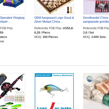
Operated Vliegtuig
OEM Aangepast Logo Goud &
Groothandel China
tspel ...
Zilver Metaal China ...
aangepaste goedkop
 FOB Prijs:
Referentie FOB Prijs:
US$5,8-
Referentie FOB Prij
00-
6,28 / Piece
3,9 / Set
 piece
MOQ:
300 Pieces
MOQ:
3.000 Sets
ece