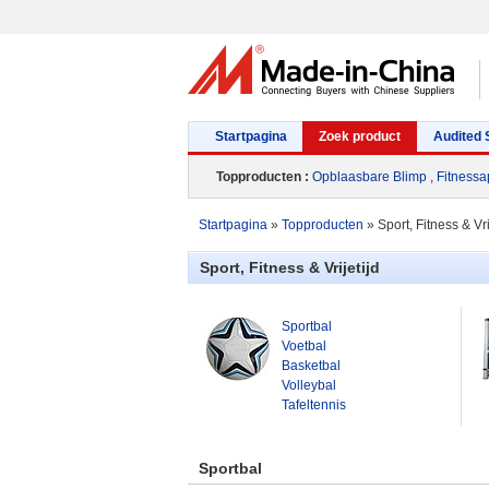
Startpagina
Zoek product
Audited 
Topproducten :
Opblaasbare Blimp
,
Fitnessa
Startpagina
»
Topproducten
»
Sport, Fitness & Vri
Sport, Fitness & Vrijetijd
Sportbal
Voetbal
Basketbal
Volleybal
Tafeltennis
Sportbal