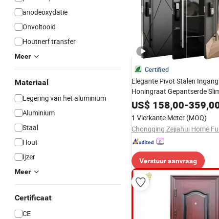
anodeoxydatie
Onvoltooid
Houtnerf transfer
Meer
Certified
Elegante Pivot Stalen Ingan
Materiaal
Honingraat Gepantserde Sli
Legering van het aluminium
Gepantserde Beveiligingsdeu
US$
158,00
-
359,0
Aluminium
1 Vierkante Meter
(MOQ)
Staal
Hout
Ijzer
Verstuur aanvraag
Meer
Certificaat
CE