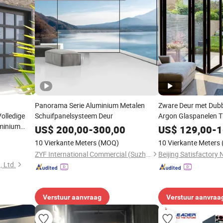
Panorama Serie Aluminium Metalen
Zware Deur met Dubb
olledige
Schuifpanelsysteem Deur
Argon Glaspanelen 
minium
Aluminium
US$
200,00
-
300,00
US$
129,00
-
1
or
10 Vierkante Meters
(MOQ)
10 Vierkante Meters
ZYF International Commercial (Suzhou) Co., Ltd.
 Ltd.
Verstuur aanvraag
Verstuur aanvraa