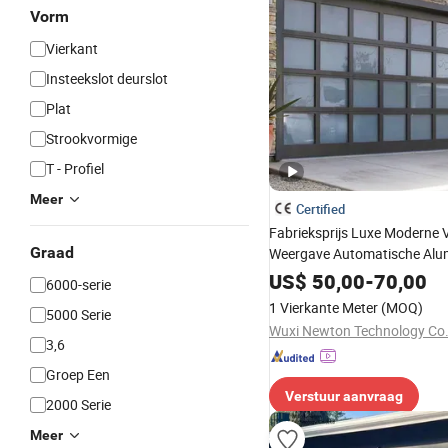
Vorm
Vierkant
Insteekslot deurslot
Plat
Strookvormige
T - Profiel
Meer
Certified
Fabrieksprijs Luxe Moderne V
Graad
Weergave Automatische Alu
Glazen Garagedeur met Mot
US$
50,00
-
70,00
6000-serie
1 Vierkante Meter
(MOQ)
5000 Serie
Wuxi Newton Technology Co.,
3,6
Groep Een
Verstuur aanvraag
2000 Serie
Meer