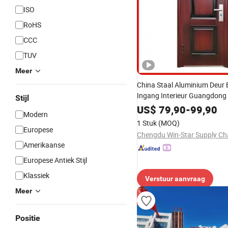
ISO
RoHS
CCC
TUV
Meer
China Staal Aluminium Deur B
Ingang Interieur Guangdong
Stijl
Metaal Modern Smeedijzer V
US$
79,90
-
99,90
Modern
Enkel Dubbel Gepantserde P
1 Stuk
(MOQ)
en Deur Prijs
Europese
Amerikaanse
Europese Antiek Stijl
Klassiek
Verstuur aanvraag
Meer
Positie