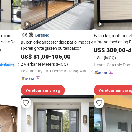
Certified
remium
Fabrieksgroothande
tische Deur
Afstandsbediening R
Buiten orkaanbestendige patio impact 4
idelijk
Garagedeuren Autom
sporen grote glazen buitenbalcon
0
US$
300,00
-
4
aragedeur
Roldeur met Motor La
thermische onderbreking aluminium
US$
81,00
-
105,00
1 Set
(MOQ)
Garagedeur
schuifdeuren
2 Vierkante Meters
(MOQ)
Foshan City JBD Home Building Material Co., Ltd.
Verstuur aanvraag
Verstuur aanvraa