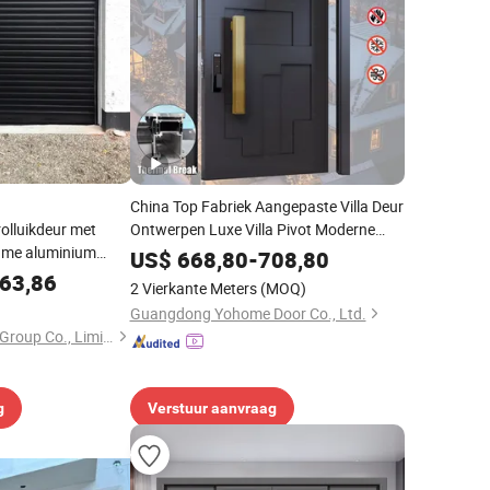
China Top Fabriek Aangepaste Villa Deur
olluikdeur met
Ontwerpen Luxe Villa Pivot Moderne
ame aluminium
Gietaluminium Voordeur Kogelwerende
US$
668,80
-
708,80
Beveiliging Huis Voordeuren
63,86
2 Vierkante Meters
(MOQ)
Guangdong Yohome Door Co., Ltd.
Foshan Multishades Group Co., Limited
g
Verstuur aanvraag