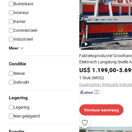
Buitenkant
Interieur
Kamer
Commercieel
Industrieel
Meer
Fabrieksproductie Groothan
Elektrisch Langdurig Snelle 
Conditie
Snelheid Rollende Snelle Rold
US$
1.199,00
-
3.69
Nieuw
Dock Hoge Snelheid Spiraal 
1 Stuk
(MOQ)
Roldeur
Gebruikt
Legering
Legering
Verstuur aanvraag
Niet-gelegeerd
Functie