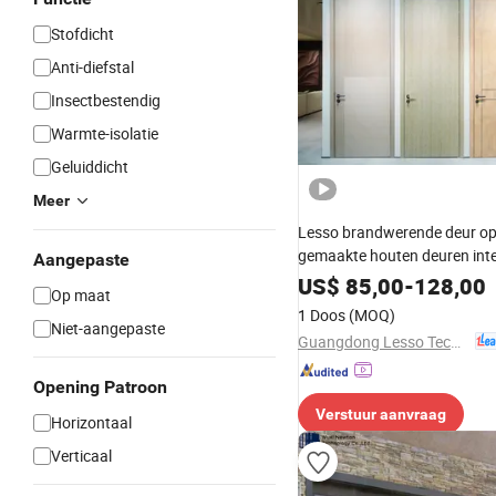
Stofdicht
Anti-diefstal
Insectbestendig
Warmte-isolatie
Geluiddicht
Meer
Lesso brandwerende deur o
gemaakte houten deuren int
Aangepaste
aluminium verhoogde vlakke 
US$
85,00
-
128,00
Op maat
en schuifdeuren voor appar
1 Doos
(MOQ)
Niet-aangepaste
Guangdong Lesso Technology Industry Co., Ltd.
Opening Patroon
Verstuur aanvraag
Horizontaal
Verticaal