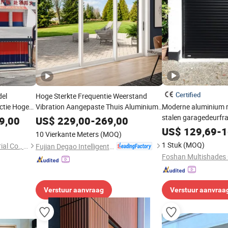
Certified
del
Hoge Sterkte Frequentie Weerstand
Actie Hoge
Vibration Aangepaste Thuis Aluminium
Moderne aluminium r
eur Spiraal
Schuifdeur
stalen garagedeurfr
9,00
US$
229,00
-
269,00
Aluminium
garagedeur
US$
129,69
-
1
10 Vierkante Meters
(MOQ)
1 Stuk
(MOQ)
Guangzhou Xinhuafa Industrial Co., Ltd.
Fujian Degao Intelligent Technology Co., Ltd.
Verstuur aanvraag
Verstuur aanvraa