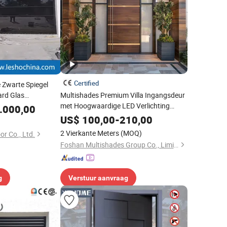
Certified
 Zwarte Spiegel
ard Glas
Multishades Premium Villa Ingangsdeur
arage Deur
met Hoogwaardige LED Verlichting
.000,00
Toekomstig Ontwerp Cyberpunk
US$
100,00
-
210,00
Aluminium Deur Stalen Poort
2 Vierkante Meters
(MOQ)
r Co., Ltd.
Foshan Multishades Group Co., Limited
g
Verstuur aanvraag