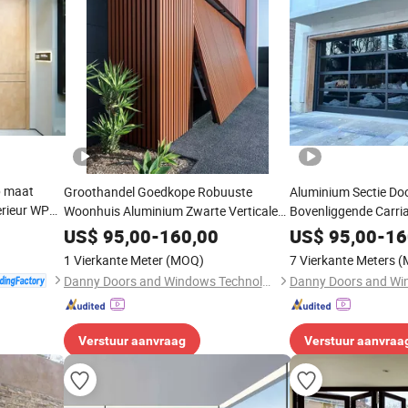
p maat
Groothandel Goedkope Robuuste
Aluminium Sectie Do
erieur WPC
Woonhuis Aluminium Zwarte Verticale
Bovenliggende Carri
scharnier-
Latten Sectie Overhead Automatische
Geïsoleerde Glas Ga
US$
95,00
-
160,00
US$
95,00
-
16
tementen
Garagedeuren
1 Vierkante Meter
(MOQ)
7 Vierkante Meters
(
Danny Doors and Windows Technology (Foshan) Co., Ltd
Verstuur aanvraag
Verstuur aanvraa