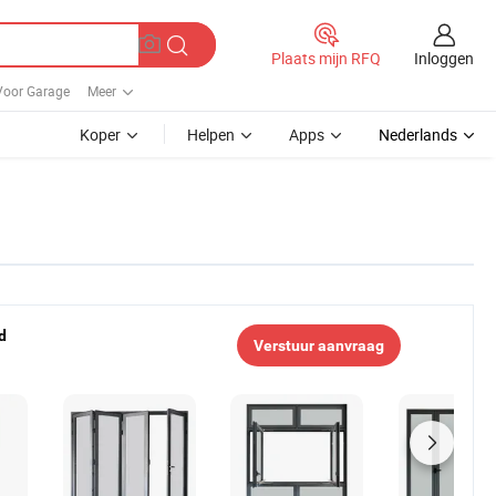
Inloggen
Plaats mijn RFQ
Voor Garage
Meer
Koper
Helpen
Apps
Nederlands
d
Verstuur aanvraag