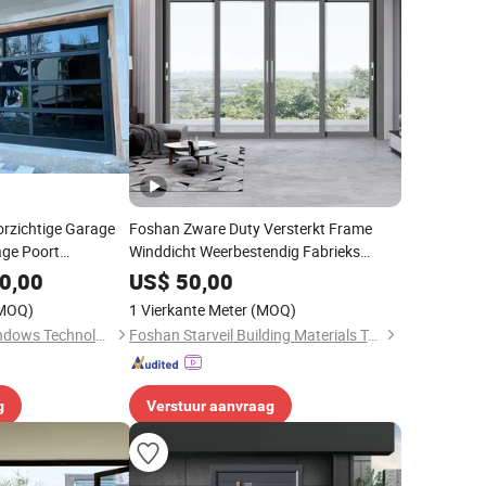
orzichtige Garage
Foshan Zware Duty Versterkt Frame
age Poort
Winddicht Weerbestendig Fabrieks
rage Deuren
Aangepaste Aluminium Buiten Binnen
0,00
US$
50,00
Schuifdeur voor Thuis Huis Villa Hotel
MOQ)
1 Vierkante Meter
(MOQ)
Danny Doors and Windows Technology (Foshan) Co., Ltd
Foshan Starveil Building Materials Technology Co., Ltd.
g
Verstuur aanvraag