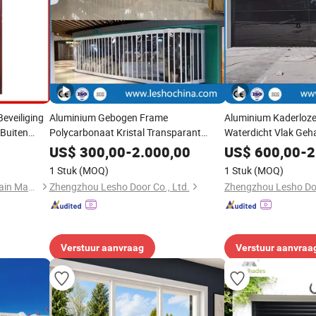
eveiliging
Aluminium Gebogen Frame
Aluminium Kaderloze
 Buiten
Polycarbonaat Kristal Transparant
Waterdicht Vlak Geh
oorkant
Duidelijk Volledig Uitzicht PC Horizontale
Geïsoleerde Sectie G
US$
300,00
-
2.000,00
US$
600,00
-
2
ivotramen
Accordeon Vouw Schuifdeur voor
1 Stuk
(MOQ)
1 Stuk
(MOQ)
Winkelpand Winkel Voor Winkelcentrum
Chengdu Win-Star Supply Chain Management Company
Zhengzhou Lesho Door Co., Ltd.
Zhengzhou Lesho Doo
Verstuur aanvraag
Verstuur aanvraa