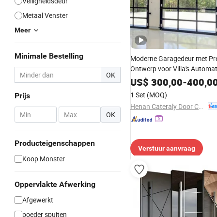
Veiligheidsdeur
Metaal Venster
Meer
Minimale Bestelling
Moderne Garagedeur met P
Ontwerp voor Villa's Automa
OK
Hedendaagse Aluminium & Du
US$
300,00
-
400,0
Fabrieksgroothandel Glas G
1 Set
(MOQ)
Prijs
Elektrische Garagedeuren
Henan Cateraly Door Co., Ltd.
-
OK
Producteigenschappen
Verstuur aanvraag
Koop Monster
Oppervlakte Afwerking
Afgewerkt
poeder spuiten