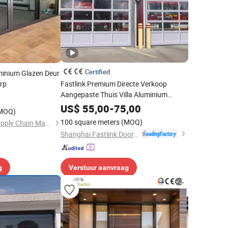
Certified
minium Glazen Deur
rp
Fastlink Premium Directe Verkoop
Aangepaste Thuis Villa Aluminium
Legering Veer Automatische Elektrische
US$
55,00
-
75,00
MOQ)
Ingang Glas Garage Deur
100 square meters
(MOQ)
Chengdu Win-Star Supply Chain Management Company
Shanghai Fastlink Door Co., Ltd.
g
Verstuur aanvraag