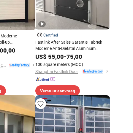
Certified
l Moderne
oll-up
Fastlink After Sales Garantie Fabriek
atische Aluminium
Moderne Anti-Diefstal Aluminium
00,00
ge Prijs Roldeur
Legering Automatische Sectie
US$
55,00
-
75,00
Garagedeuren
100 square meters
(MOQ)
Henan Cateraly Door Co., Ltd.
Shanghai Fastlink Door Co., Ltd.
g
Verstuur aanvraag