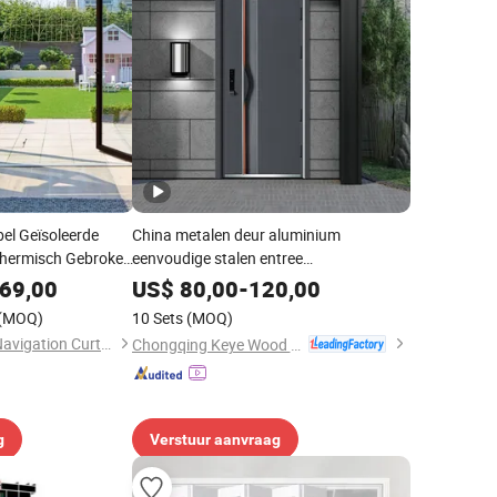
el Geïsoleerde
China metalen deur aluminium
Thermisch Gebroken
eenvoudige stalen entree
beveiligingsdeur Turkse ontwerp
69,00
US$
80,00
-
120,00
beveiligingsstalen deur moderne stalen
(MOQ)
10 Sets
(MOQ)
interieur ingang deur voor huis thuis
Beijing Satisfactory Navigation Curtain Wall Decoration Engineering Co., Ltd.
Chongqing Keye Wood Industry Co., Ltd.
prijs verkoop
g
Verstuur aanvraag