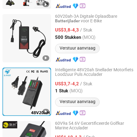
60V20ah-3A Digitale Oplaadbare
voor E-Bike
Batterijlader
Tianchang Keyu Electrical Appliance Co., Ltd.
/ Stuk
US$3,8-4,3
Anhui, China
Sinds 2025
(MOQ)
500 Stukken
Verstuur aanvraag
Intelligente 48V20ah Snellader Motorfiets
Loodzuur Puls Acculader
Tianchang Zhiyun Electronic Technology Co., Ltd.
/ Stuk
US$3,7-4,2
Anhui, China
Sinds 2023
(MOQ)
1 Stuk
Verstuur aanvraag
60V9a 54.6V Gecertificeerde Golfkar
Marine Acculader
Yangzhou Bozhou Import and Export Trading Co., Ltd.
/ Stuk