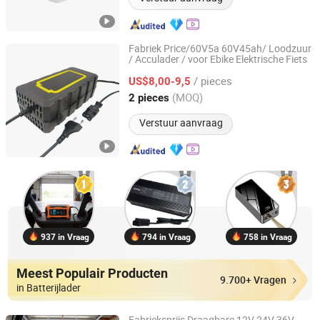
Fabriek Price/60V5a 60V45ah/ Loodzuur
/ Acculader / voor Ebike Elektrische Fiets
Tianchang Lvpu Electronics Co. Ltd
/ pieces
US$8,00-9,5
Anhui, China
Sinds 2024
(MOQ)
2 pieces
Verstuur aanvraag
937 in Vraag
794 in Vraag
758 in Vraag
Meest Populair Producten
9.700+ Vragen
in Batterijlader