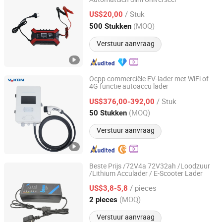
Yangzhou Bozhou Import and Export Trading Co., Ltd.
/ Stuk
US$20,00
Jiangsu, China
Sinds 2025
(MOQ)
500 Stukken
Verstuur aanvraag
Ocpp commerciële EV-lader met WiFi of
4G functie autoaccu lader
Zhejiang Vekon Technology Co., Ltd.
/ Stuk
US$376,00-392,00
Zhejiang, China
Sinds 2019
(MOQ)
50 Stukken
Verstuur aanvraag
Beste Prijs /72V4a 72V32ah /Loodzuur
/Lithium Acculader / E-Scooter Lader
Tianchang Lvpu Electronics Co. Ltd
/ pieces
US$3,8-5,8
Anhui, China
Sinds 2024
(MOQ)
2 pieces
Verstuur aanvraag