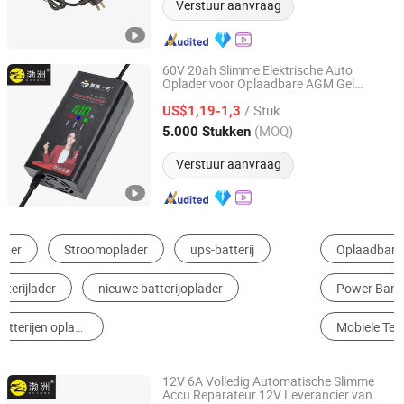
Verstuur aanvraag
60V 20ah Slimme Elektrische Auto
Oplader voor Oplaadbare AGM Gel
Yangzhou Bozhou Import and Export Trading Co., Ltd.
Loodzuuraccu 12ah 14ah DC 74V 3A T
/ Stuk
Connector
US$1,19-1,3
Jiangsu, China
Sinds 2025
(MOQ)
5.000 Stukken
Verstuur aanvraag
Oplaadbare Batterij & Oplader
Acculader
Adapter
Power Bank
Lithium Batterij
Mobiele Telefoon Oplader
12V 6A Volledig Automatische Slimme
Accu Reparateur 12V Leverancier van
Yangzhou Bozhou Import and Export Trading Co., Ltd.