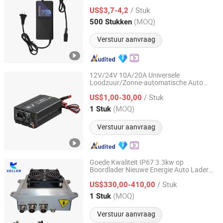
/ Stuk
US$3,7-4,2
Anhui, China
Sinds 2025
(MOQ)
500 Stukken
Verstuur aanvraag
12V/24V 10A/20A Universele
Loodzuur/Zonne-automatische Auto
Yueqing JYins Electric Technology Co., Ltd.
Acculader
/ Stuk
US$1,00-30,00
Zhejiang, China
Sinds 2008
(MOQ)
1 Stuk
Verstuur aanvraag
Goede Kwaliteit IP67 3.3kw op
Boordlader Nieuwe Energie Auto Lader
Hangzhou Keller New Energy Technology Co., Ltd.
Batterij Obc met Can Bus
/ Stuk
US$330,00-410,00
Zhejiang, China
Sinds 2025
(MOQ)
1 Stuk
Verstuur aanvraag