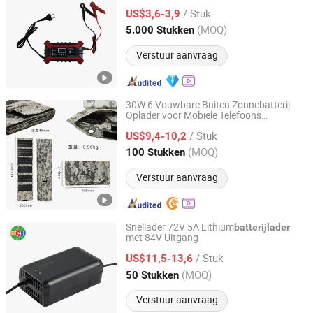
Acculaders voor Auto's
/ Stuk
US$3,6-3,9
Jiangsu, China
Sinds 2025
(MOQ)
5.000 Stukken
Verstuur aanvraag
30W 6 Vouwbare Buiten Zonnebatterij
Oplader voor Mobiele Telefoons
Shenzhen Just-Solar Co., Ltd.
Powerbank
/ Stuk
US$9,4-10,2
Guangdong, China
Sinds 2014
(MOQ)
100 Stukken
Verstuur aanvraag
Snellader 72V 5A Lithium
batterijlader
met 84V Uitgang
Zhenjiang Chenhui Electronic Technology Co., Ltd
/ Stuk
US$11,5-13,6
Jiangsu, China
Sinds 2025
(MOQ)
50 Stukken
Verstuur aanvraag