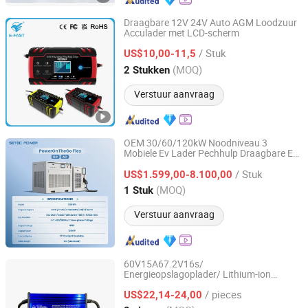
Draagbare 12V 24V Auto AGM Loodzuur
Acculader met LCD-scherm
Tianchang Zhiyun Electronic Technology Co., Ltd.
/ Stuk
US$10,00-11,5
Anhui, China
Sinds 2023
(MOQ)
2 Stukken
Verstuur aanvraag
OEM 30/60/120kW Noodniveau 3
Mobiele Ev Lader Pechhulp Draagbare Ev
Shenzhen SETEC Power Co., Ltd.
Dc Snellader Met Batterijopslag
/ Stuk
US$1.599,00-8.100,00
Guangdong, China
Sinds 2013
(MOQ)
1 Stuk
Verstuur aanvraag
60V15A67.2V16s/
Energieopslagoplader/ Lithium-ion
Tianchang Lvpu Electronics Co. Ltd
Loodzuur/ Acculader
/ pieces
US$22,14-24,00