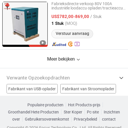
Fabrieksdirecte verkoop 80V 100A
industriële loodaccu oplader/tractieaccu
Zibo Torch Machine Co., Ltd.
oplader
/ Stuk
US$782,00-869,00
Shandong, China
Sinds 2020
(MOQ)
1 Stuk
Verstuur aanvraag
Meer bekijken
Verwante Opzoekopdrachten
Fabrikant van USB-oplader
Fabrikant van Stroomoplader
Fabrikant van ups-batterij
Fabrikant van Powerbatterijlader
Populaire producten
Hot Products-prijs
Groothandel Hete Producten
Ster Koper
Pc-site
Inzichten
nieuwe batterijoplader Fabrieken
over
Gebruikersovereenkomst
Privacybeleid
contact
Lithiumbatterijen oplader Fabrieken
Copyright © 2026 Focus Technology Co., Ltd. All Rights Reserved