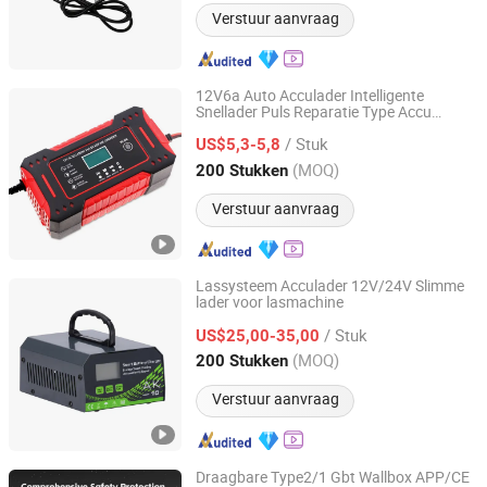
Verstuur aanvraag
12V6a Auto Acculader Intelligente
Snellader Puls Reparatie Type Accu
Anhui Sumeite Electronics Co., Ltd.
Volledig Automatisch Stoppen met
/ Stuk
Opladen
US$5,3-5,8
Anhui, China
Sinds 2022
(MOQ)
200 Stukken
Verstuur aanvraag
Lassysteem Acculader 12V/24V Slimme
lader voor lasmachine
Changsha Tianyi Intelligent Technology Co., Ltd
/ Stuk
US$25,00-35,00
Hunan, China
Sinds 2024
(MOQ)
200 Stukken
Verstuur aanvraag
Draagbare Type2/1 Gbt Wallbox APP/CE