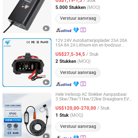
US$1,19-1,3
Jiangsu, China
Sinds 2025
(MOQ)
5.000 Stukken
Verstuur aanvraag
12V 24V Autobatterijoplader 25A 20A
15A 8A 2A Lithium-ion en loodzuur
Tianchang Zhiyun Electronic Technology Co., Ltd.
batterijoplader met aluminium behuizing
/ Stuk
US$27,5-34,5
Anhui, China
Sinds 2023
(MOQ)
2 Stukken
Verstuur aanvraag
Hele Verkoop AC Stekker Aanpasbaar
3.5kw/7kw/11kw/22kw Draagbare EV
Anhui Evs Green Energy Technology Co., Ltd
Oplader Auto Accu Elektrisch Voertuig
/ Stuk
Oplaadstation
US$120,00-270,00
Anhui, China
Sinds 2024
(MOQ)
1 Stuk
Verstuur aanvraag