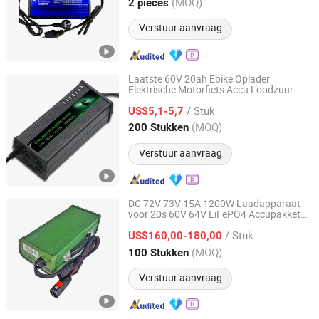
Anhui, China
Sinds 2024
(MOQ)
2 pieces
Verstuur aanvraag
Laatste 60V 20ah Ebike Oplader
Elektrische Motorfiets Accu Loodzuur
Anhui Sumeite Electronics Co., Ltd.
Accu Oplader
/ Stuk
US$5,1-5,7
Anhui, China
Sinds 2022
(MOQ)
200 Stukken
Verstuur aanvraag
DC 72V 73V 15A 1200W Laadapparaat
voor 20s 60V 64V LiFePO4 Accupakket
Shenzhen KeYing HengYe Technology Co., Ltd.
met Pfc met CE voor Elektrische Golfkar
/ Stuk
Tuingereedschap met CE
US$160,00-180,00
Guangdong, China
Sinds 2024
(MOQ)
100 Stukken
Verstuur aanvraag