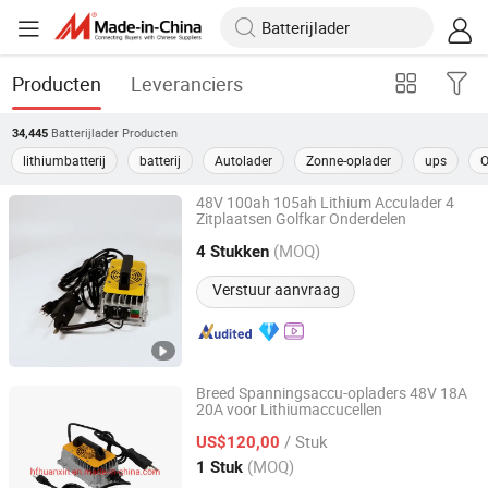
Producten
Leveranciers
Batterijlader
Producten
34,445
lithiumbatterij
batterij
Autolader
Zonne-oplader
ups
O
48V 100ah 105ah Lithium Acculader 4
Zitplaatsen Golfkar Onderdelen
Hefei Huanxin Technology Development Co., Ltd.
(MOQ)
4 Stukken
Anhui, China
Sinds 2018
Verstuur aanvraag
Breed Spanningsaccu-opladers 48V 18A
20A voor Lithiumaccucellen
Hefei Huanxin Technology Development Co., Ltd.
/ Stuk
US$120,00
Anhui, China
Sinds 2018
(MOQ)
1 Stuk