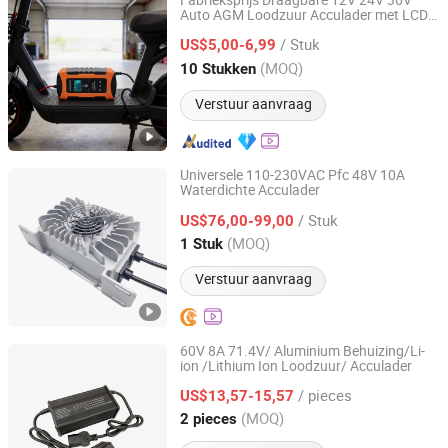
Fabrieksprijs Draagbare 12V 24V 36V
Auto AGM Loodzuur Acculader met LCD-
Anhui Hongjian Electronic Technology Co., Ltd.
display
/ Stuk
US$5,00-6,99
Anhui, China
Sinds 2026
(MOQ)
10 Stukken
Verstuur aanvraag
Universele 110-230VAC Pfc 48V 10A
Waterdichte Acculader
Danl New Energy Co., Limited
/ Stuk
US$76,00-99,00
Guangdong, China
Sinds 2019
(MOQ)
1 Stuk
Verstuur aanvraag
60V 8A 71.4V/ Aluminium Behuizing/Li-
ion /Lithium Ion Loodzuur/ Acculader
Tianchang Lvpu Electronics Co. Ltd
/ pieces
US$13,57-15,57
Anhui, China
Sinds 2024
(MOQ)
2 pieces