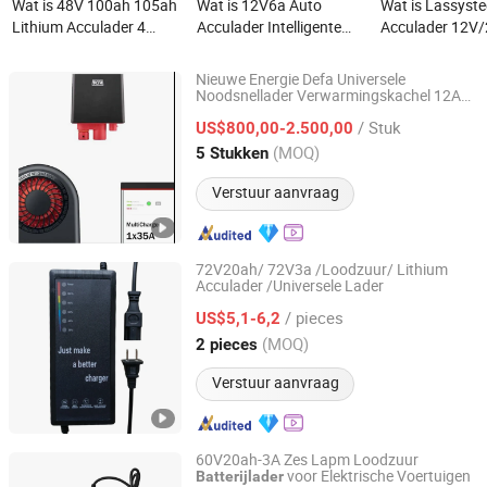
Wat is 48V 100ah 105ah
Wat is 12V6a Auto
Wat is Lassyst
Lithium Acculader 4
Acculader Intelligente
Acculader 12V
Zitplaatsen Golfkar
Snellader Puls Reparatie
Slimme lader vo
Onderdelen
Type Accu Volledig
lasmachine
Nieuwe Energie Defa Universele
Automatisch Stoppen
Noodsnellader Verwarmingskachel 12A
Nanjing Shunmei Science & Technology Co., Ltd.
20A 35A Draadloze Loodzuur Elektrische
met Opladen
/ Stuk
Voertuig EV Lader Batterij voor Auto
US$800,00-2.500,00
Multicharger Systeem
Jiangsu, China
Sinds 2022
(MOQ)
5 Stukken
Verstuur aanvraag
72V20ah/ 72V3a /Loodzuur/ Lithium
Acculader /Universele Lader
Tianchang Lvpu Electronics Co. Ltd
/ pieces
US$5,1-6,2
Anhui, China
Sinds 2024
(MOQ)
2 pieces
Verstuur aanvraag
60V20ah-3A Zes Lapm Loodzuur
voor Elektrische Voertuigen
Batterijlader
Tianchang Keyu Electrical Appliance Co., Ltd.