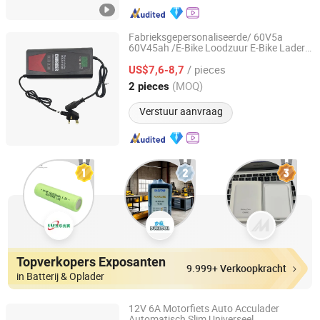
Fabrieksgepersonaliseerde/ 60V5a
60V45ah /E-Bike Loodzuur E-Bike Lader
Tianchang Lvpu Electronics Co. Ltd
/Li-ion Batterij Lader
/ pieces
US$7,6-8,7
Anhui, China
Sinds 2024
(MOQ)
2 pieces
Verstuur aanvraag
Topverkopers Exposanten
9.999+ Verkoopkracht
in Batterij & Oplader
12V 6A Motorfiets Auto Acculader
Automatisch Slim Universeel