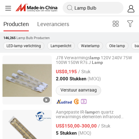
Producten
Leveranciers
Lamp Bulb
Producten
146,265
LED-lamp verlichting
Lampenlicht
Waterlamp
Olie lamp
ba
J78 Verwarmings
120V 240V 75W
lamp
100W 150W R7s J
Lamp
Qingdao Western Material Technology Co Ltd
/ Stuk
US$0,195
Shandong, China
Sinds 2023
(MOQ)
2.000 Stukken
Verstuur aanvraag
Aangepaste IR-
en quartz
lamp
verwarmings elementen infrarood
Huaian Yinfrared Heating Tech Co., Ltd.
verwarmingsbuizen halogeen
lamp
/ Stuk
stralingsverwarmers halogeen
US$150,00-300,00
verwarmings
voor Heidelberg
lamp
Jiangsu, China
Sinds 2022
(MOQ)
5 Stukken
Roland Komori drukmachine