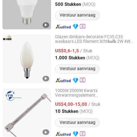
Zhejiang, China
Sinds 2020
(MOQ)
500 Stukken
Verstuur aanvraag
Glazen dimbare decoratie FC35 C35
waskaars LED filament licht
2W 4W
bulb
Willed Tech Co., Ltd.
6W LED kaars
E27 E14 2700K
lamp
/ Stuk
3000K 4000K voor thuis café restaurant
US$0,6-1,5
kroonluchter
Jiangsu, China
Sinds 2016
(MOQ)
1.000 Stukken
Verstuur aanvraag
1000W 2000W Kwarts
Verwarmingselement
Huaian Yinfrared Heating Tech Co., Ltd.
Halogeenbuisverwarming Korte Golf
/ Stuk
IR Emittor Infrarood
voor
US$4,00-15,00
Lamp
lamp
Verwarming Aangepaste Ondersteuning
Jiangsu, China
Sinds 2022
(MOQ)
10 Stukken
Verstuur aanvraag