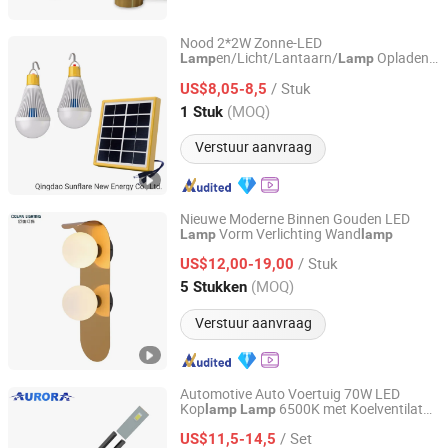
Komori drukmachine
Nood 2*2W Zonne-LED
en/Licht/Lantaarn/
Opladen
Lamp
Lamp
Qingdao Sunshine New Energy Co., Ltd.
Mobiele Telefoon
/ Stuk
US$8,05-8,5
Shandong, China
Sinds 2014
(MOQ)
1 Stuk
Verstuur aanvraag
Nieuwe Moderne Binnen Gouden LED
Vorm Verlichting Wand
Lamp
lamp
Zhongshan Ocean Smart Lighting Co., Ltd
/ Stuk
US$12,00-19,00
Guangdong, China
Sinds 2011
(MOQ)
5 Stukken
Verstuur aanvraag
Automotive Auto Voertuig 70W LED
Kop
6500K met Koelventilator
lamp
Lamp
Shenzhen Aurora Technology Limited
Fabrieks OEM ODM
/ Set
US$11,5-14,5