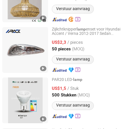
Verstuur aanvraag
Zijlichtknipper
enset voor Hyundai
lamp
Accent / Verna 2012-2017 Sedan
Guangzhou I-Pack Auto Parts Co., Limited
Hatchback, inclusief
en en
lamp
/ pieces
pakkingen
US$2,3
Guangdong, China
Sinds 2023
(MOQ)
50 pieces
Verstuur aanvraag
PAR20 LED-
lamp
Huzhou Lindal Lighting & Electrical Co., Ltd.
/ Stuk
US$1,5
(MOQ)
500 Stukken
Zhejiang, China
Sinds 2010
Verstuur aanvraag