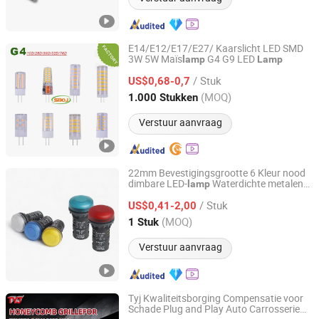
E14/E12/E17/E27/ Kaarslicht LED SMD
3W 5W Maïs
G4 G9 LED
lamp
Lamp
Zhongshan SIBOJING Lighting Co. ,Ltd.
/ Stuk
US$0,68-0,7
Guangdong, China
Sinds 2022
(MOQ)
1.000 Stukken
Verstuur aanvraag
22mm Bevestigingsgrootte 6 Kleur nood
dimbare LED-
Waterdichte metalen
lamp
Sanli Electric Technology Co., Ltd.
indicatorlicht signaal
lamp
/ Stuk
US$0,41-2,00
Zhejiang, China
Sinds 2024
(MOQ)
1 Stuk
Verstuur aanvraag
Tyj Kwaliteitsborging Compensatie voor
Schade Plug and Play Auto Carrosserie
Changzhou Yanjiang Xinye Vehicle Parts Factory