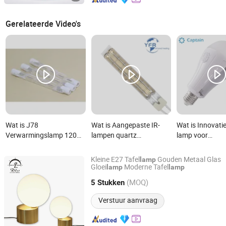
Gerelateerde Video's
Wat is J78
Wat is Aangepaste IR-
Wat is Innovati
Verwarmingslamp 120V
lampen quartz
lamp voor
240V 75W 100W 150W
verwarmings elementen
noodverlichting
R7s J Lamp
infrarood
dagelijks gebrui
Kleine E27 Tafel
Gouden Metaal Glas
lamp
verwarmingsbuizen
Gloei
Moderne Tafel
lamp
lamp
Zhongshan DLSS Lighting CO., LTD.
halogeenlamp
(MOQ)
5 Stukken
stralingsverwarmers
Guangdong, China
Sinds 2016
halogeen
Verstuur aanvraag
verwarmingslamp voor
Heidelberg Roland