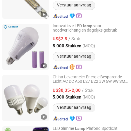
Verstuur aanvraag
Innovatieve LED-
voor
lamp
noodverlichting en dagelijks gebruik
Hangzhou Captain Electronic Co., Ltd.
/ Stuk
US$2,5
Zhejiang, China
Sinds 2025
(MOQ)
5.000 Stukken
Verstuur aanvraag
China Leverancier Energie Besparende
Licht AC DC A60 E27 B22 3W 5W 9W SMD
Jiangmen Gepsen Lighting Electric Co., Ltd.
LED
Licht
Lamp
Lamp
/ Stuk
US$0,35-2,00
Guangdong, China
Sinds 2020
(MOQ)
5.000 Stukken
Verstuur aanvraag
LED Slimme
Plafond Spotlicht
Lamp