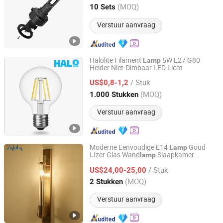
Guangdong, China
Sinds 2020
(MOQ)
10 Sets
Verstuur aanvraag
Halolite Filament
5W E27 G80
Lamp
Helder Niet-Dimbaar LED Licht
Ningbo Halolite Lighting Technology Co., Ltd.
/ Stuk
US$0,8-1,2
Zhejiang, China
Sinds 2023
(MOQ)
1.000 Stukken
Verstuur aanvraag
Moderne Eenvoudige E14
Goud
Lamp
IJzer Glas Wand
Slaapkamer
lamp
Zhongshan City Zhi Yi Lighting Co., Ltd
Bedzijde Gang Hotel Lange Wand
lamp
/ Stuk
(B052)
US$24,00-25,00
Guangdong, China
Sinds 2024
(MOQ)
2 Stukken
Verstuur aanvraag