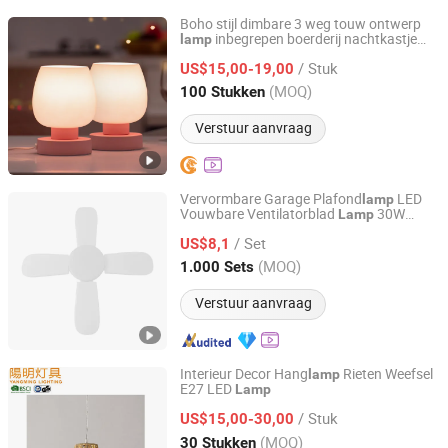
Boho stijl dimbare 3 weg touw ontwerp
inbegrepen boerderij nachtkastje
lamp
Dongguan Ruisen lighting technology Ltd
tafel
lamp
/ Stuk
US$15,00-19,00
Guangdong, China
Sinds 2025
(MOQ)
100 Stukken
Verstuur aanvraag
Vervormbare Garage Plafond
LED
lamp
Vouwbare Ventilatorblad
30W
Lamp
Dongguan Light Shines Electric Lighting Co.,Ltd
E26/E27 Super Helder 6500K Hoge Bay
/ Set
Licht
US$8,1
Lamp
Lamp
Guangdong, China
Sinds 2019
(MOQ)
1.000 Sets
Verstuur aanvraag
Interieur Decor Hang
Rieten Weefsel
lamp
E27 LED
Lamp
Yangming Electrical Co., Ltd
/ Stuk
US$15,00-30,00
Guangdong, China
Sinds 2021
(MOQ)
30 Stukken