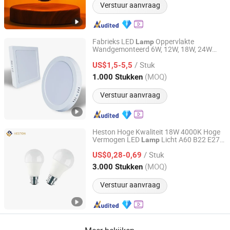
Verstuur aanvraag
Fabrieks LED
Oppervlakte
Lamp
Wandgemonteerd 6W, 12W, 18W, 24W
Zhongshan Biggest Lighting Technology Co., Ltd.
Aluminium LED
Onderdelen
Lamp
/ Stuk
US$1,5-5,5
Guangdong, China
Sinds 2023
(MOQ)
1.000 Stukken
Verstuur aanvraag
Heston Hoge Kwaliteit 18W 4000K Hoge
Vermogen LED
Licht A60 B22 E27
Lamp
Heston (Beijing) Technology Co., Ltd.
Verlichting
/ Stuk
US$0,28-0,69
Beijing, China
Sinds 2024
(MOQ)
3.000 Stukken
Verstuur aanvraag