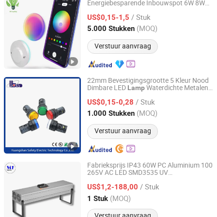
Energiebesparende Inbouwspot 6W 8W
NINGBO SELLWELL LIGHTING APPLIANCE CO., LTD.
10W 12W 15W 18W LED Gx53
Lamp
/ Stuk
US$0,15-1,5
Zhejiang, China
Sinds 2021
(MOQ)
5.000 Stukken
Verstuur aanvraag
22mm Bevestigingsgrootte 5 Kleur Nood
Dimbare LED
Waterdichte Metalen
Lamp
HUANGSHAN SAFETY ELECTRIC TECHNOLOGY CO., LTD.
Indicator
Signaal
lamp
Lamp
/ Stuk
US$0,15-0,28
Anhui, China
Sinds 2016
(MOQ)
1.000 Stukken
Verstuur aanvraag
Fabrieksprijs IP43 60W PC Aluminium 100
265V AC LED SMD3535 UV
Dongguan MF Lighting Co., Ltd
Uithardings
UV Licht voor
lamp
/ Stuk
Automobiel
en Reparatie 3D Hars
US$1,2-188,00
Lamp
Uitharden Nagel Uitharden Inkt Uitharden
Guangdong, China
Sinds 2023
(MOQ)
1 Stuk
Print
Verstuur aanvraag