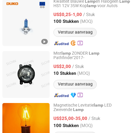
Kwaliteit Blauwe
en Halogeen
Lamp
Lamp
HS1 12V 35W Kop
voor Auto's
lamp
XIAMEN REFRESH AUTO PARTS CO., LTD.
/ Stuk
US$0,25-1,00
Fujian, China
Sinds 2008
(MOQ)
100 Stukken
Verstuur aanvraag
Mist
ZONDER
lamp
Lamp
Pathfinder'2017-
Dan Yang Sailing Auto Parts Co., Ltd
/ Stuk
US$2,00
Jiangsu, China
Sinds 2025
(MOQ)
10 Stukken
Verstuur aanvraag
Magnetische Levitatie
LED
lamp
Zwevende
Lamp
Anhui Lulang New Material Technology Co., Ltd.
/ Stuk
US$25,00-35,00
Anhui, China
Sinds 2023
(MOQ)
100 Stukken