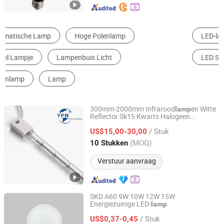
LED-lamp licht
Koplamp
Solar Verlichting
LED String Light
Hanglamp
Halogeenlamp
300mm-2000mm Infrarood
en Witte
lamp
Reflector Sk15 Kwarts Halogeen
Huaian Yinfrared Heating Tech Co., Ltd.
Verwarmingslicht Warmte Infraroodbuis
/ Stuk
IR Emittor
Korte Golf Infrarood
US$15,00-30,00
Lamp
Verwarmings
voor Verwarming
lamp
Jiangsu, China
Sinds 2022
(MOQ)
10 Stukken
Verstuur aanvraag
SKD A60 9W 10W 12W 15W
Energiezuinige LED-
lamp
Ningbo ALVA Electric Appliance Co., Ltd.
/ Stuk
US$0,37-0,45