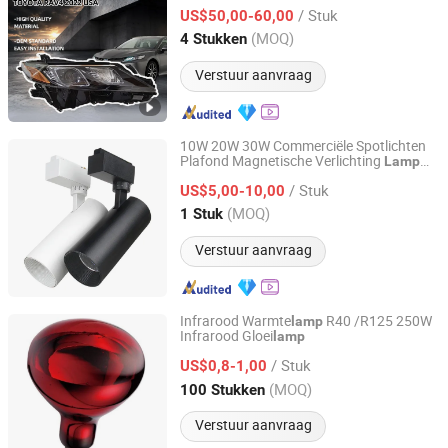
Kit LED Kop
Auto Kop
voor
lamp
lamp
/ Stuk
Toyota Camry 2021 VS Le /Se
US$50,00-60,00
Jiangsu, China
Sinds 2019
(MOQ)
4 Stukken
Verstuur aanvraag
10W 20W 30W Commerciële Spotlichten
Plafond Magnetische Verlichting
Lamp
Guangzhou Yi Can Lighting Co.,Ltd
LED Track
Lamp
/ Stuk
US$5,00-10,00
Guangdong, China
Sinds 2020
(MOQ)
1 Stuk
Verstuur aanvraag
Infrarood Warmte
R40 /R125 250W
lamp
Infrarood Gloei
lamp
Haining Xushi Bulb Factory
/ Stuk
US$0,8-1,00
Zhejiang, China
Sinds 2012
(MOQ)
100 Stukken
Verstuur aanvraag