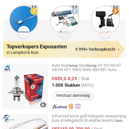
Topverkopers Exposanten
9.999+ Verkoopkracht
in Lampbol & Buis
Auto Kop
Gloei
H1 H3 H4 H7
lamp
lamp
H8 H9 H11 9005 9006 880 881 Auto
Superpack (Guangzhou) Intelligent Machine Co., Ltd.
Halogeen
Fabrikant
Lamp
/ Stuk
US$0,2-0,29
Guangdong, China
Sinds 2021
(MOQ)
1.000 Stukken
Verstuur aanvraag
Infrarood korte golf halogeen verwarming
buis stralingslicht IR emitter kwarts
lamp
Huaian Yinfrared Heating Tech Co., Ltd.
droog
voor Heidelberg Speedmaster
lamp
/ Stuk
Roland drukpers offset
US$150,00-200,00