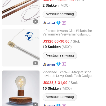
Jiangsu, China
Sinds 2022
(MOQ)
2 Stukken
Verstuur aanvraag
Infrarood Kwarts Glas Elektrische
Verwarmers Verwarmings
lamp
Huaian Yinfrared Heating Tech Co., Ltd.
Elementen Gloei
Tube Pijp
lamp
Lamp
/ Stuk
Lichten Gloei
Emittent Sidel 2500W
US$20,00-30,00
lamp
3000W voor Sidel Pet Fles Blazende Mal
Jiangsu, China
Sinds 2022
(MOQ)
10 Stukken
Verstuur aanvraag
Vloeiende Licht
Magnetische
bulb
Levitatie
Coole Tech Gadget
Lamp
PDA (Shenzhen) Technology Co., Ltd.
Cadeau voor Mannen, Vrouwen, Kinderen,
/ Stuk
Wetenschapsliefhebbers
US$28,5-31,00
Guangdong, China
Sinds 2022
(MOQ)
10 Stukken
Verstuur aanvraag