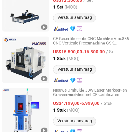
US$12.500,00
Guangdong, China
Sinds 2025
(MOQ)
1 Set
Verstuur aanvraag
CE Gecertificeer
CNC
Vmc855
de
Machine
CNC Verticale Frees
GSK
machine
Shandong Jorsen Machinery Co., Ltd.
Besturing 24 Gereedschappenmagazijn
/ Stuk
Luchtvaarton
r
len Verwerking
US$15.500,00-16.500,00
de
de
Frees
machine
Shandong, China
Sinds 2025
(MOQ)
1 Stuk
Verstuur aanvraag
Nieuwe Omhul
30W Laser Markeer- en
de
Graveer
met CE-certificaten
machine
HBS Tech Co., Ltd.
/ Stuk
US$4.199,00-6.999,00
Beijing, China
Sinds 2017
(MOQ)
1 Stuk
Verstuur aanvraag