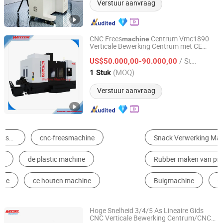
Verstuur aanvraag
CNC Frees
Centrum Vmc1890
machine
Verticale Bewerking Centrum met CE
Tengzhou Wellon Machinery Co., Ltd.
Certificaat
/ Stuk
US$50.000,00-90.000,00
Shandong, China
Sinds 2013
(MOQ)
1 Stuk
Verstuur aanvraag
Snack Verwerking Machine
Laserleikkaus Kone
Rubber maken van producten Machines
Multifunctionele Verpakkingsmachine
Buigmachine
CNC-Bewerkingsmachine
Hoge Snelheid 3/4/5 As Lineaire Gids
CNC Verticale Bewerking Centrum/CNC
Tengzhou Wellon Machinery Co., Ltd.