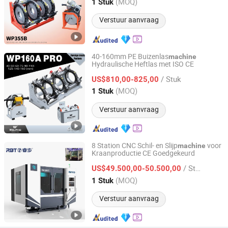
Zhejiang, China
Sinds 2024
(MOQ)
1 Stuk
Verstuur aanvraag
40-160mm PE Buizenlas
machine
Hydraulische Heftlas met ISO CE
Hangzhou Doweld Piping Technology Co., Ltd.
/ Stuk
US$810,00-825,00
Zhejiang, China
Sinds 2024
(MOQ)
1 Stuk
Verstuur aanvraag
8 Station CNC Schil- en Slijp
voor
machine
Kraanproductie CE Goedgekeurd
Fujian RBT Intelligent Equipment Co., Ltd.
/ Stuk
US$49.500,00-50.500,00
Fujian, China
Sinds 2022
(MOQ)
1 Stuk
Verstuur aanvraag