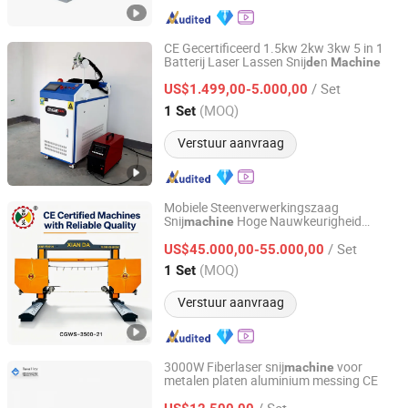
CE Gecertificeerd 1.5kw 2kw 3kw 5 in 1
Batterij Laser Lassen Snij
n
de
Machine
Razortek CNC Co., Ltd.
/ Set
US$1.499,00-5.000,00
Shandong, China
Sinds 2025
(MOQ)
1 Set
Verstuur aanvraag
Mobiele Steenverwerkingszaag
Snij
Hoge Nauwkeurigheid
machine
Fujian Xianda Machinery Co., Ltd.
Marmer Graniet Snij
n met CE
de
/ Set
US$45.000,00-55.000,00
Fujian, China
Sinds 2017
(MOQ)
1 Set
Verstuur aanvraag
3000W Fiberlaser snij
voor
machine
metalen platen aluminium messing CE
Guangzhou Leigu Technology Co., Ltd.
/ Set