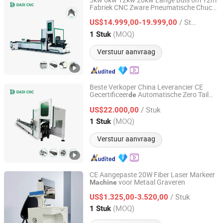
3kw 6kw 12kw 20kw Lange Buis 6m 12m
Fabriek CNC Zware Pneumatische Chuck
Shandong Dadi Cnc Mechanical Equipment Co., Ltd.
Raycus Bron Laag Geluid 45 Graad Bevel
/ Stuk
Metaal Vezel Laser Buis Snij
met
US$14.999,00-19.999,00
machine
CE
Shandong, China
Sinds 2025
(MOQ)
1 Stuk
Verstuur aanvraag
Beste Verkoper China Leverancier CE
Gecertificeer
Automatische Zero Tail
de
Shandong Dadi Cnc Mechanical Equipment Co., Ltd.
OEM Structurele Profiel Lage MOQ CNC
/ Stuk
Laser Metaal Vierkante Ron
Pijp Buizen
US$22.000,00
de
Snij
Fabrieksprijs
machine
Shandong, China
Sinds 2025
(MOQ)
1 Stuk
Verstuur aanvraag
CE Aangepaste 20W Fiber Laser Markeer
voor Metaal Graveren
Machine
SUZHOU CHIRUI ELECTROMECHANICAL TECHNOLOGY
CO., LTD.
/ Stuk
US$1.325,00-3.520,00
(MOQ)
1 Stuk
Jiangsu, China
Sinds 2024