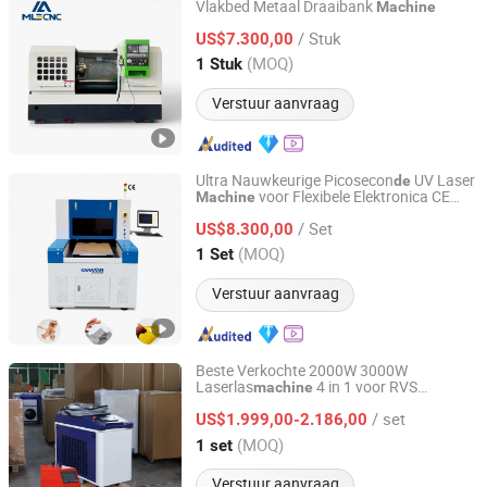
Vlakbed Metaal Draaibank
Machine
Shandong Mainland Cnc Equipment Co., Ltd.
/ Stuk
US$7.300,00
Shandong, China
Sinds 2025
(MOQ)
1 Stuk
Verstuur aanvraag
Ultra Nauwkeurige Picosecon
UV Laser
de
voor Flexibele Elektronica CE
Machine
Chanxan (Changshu) Laser Technology Co., Ltd.
Gecertificeerd
/ Set
US$8.300,00
Jiangsu, China
Sinds 2026
(MOQ)
1 Set
Verstuur aanvraag
Beste Verkochte 2000W 3000W
Laserlas
4 in 1 voor RVS
machine
Jinan Jobon Laser Technology Co., Ltd.
Laserreinigings
Raycus CE
machine
/ set
US$1.999,00-2.186,00
Shandong, China
Sinds 2025
(MOQ)
1 set
Verstuur aanvraag