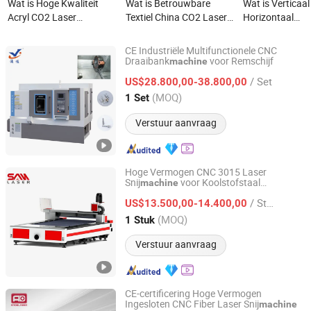
Wat is Hoge Kwaliteit
Wat is Betrouwbare
Wat is Verticaal
Acryl CO2 Laser
Textiel China CO2 Laser
Horizontaal
Snijmachine Glad Rand
Snijmachine Hoge
Vmc650/Vmc8
met CE Goedkeuring
Efficiëntie met CE
CNC Freesmach
CE Industriële Multifunctionele CNC
Goedkeuring
CE/ISO GSK/Fa
Draaibank
voor Remschijf
machine
Yuhuan Jiaou Cnc Machine Tool Manufacturing Co., Ltd.
Siemens
/ Set
US$28.800,00-38.800,00
Zhejiang, China
Sinds 2024
(MOQ)
1 Set
Verstuur aanvraag
Hoge Vermogen CNC 3015 Laser
Snij
voor Koolstofstaal
machine
Shanghai San Laser Technology Co., Ltd.
Aluminium Messing met CE Certificering
/ Stuk
US$13.500,00-14.400,00
Shanghai, China
Sinds 2025
(MOQ)
1 Stuk
Verstuur aanvraag
CE-certificering Hoge Vermogen
Ingesloten CNC Fiber Laser Snij
machine
Ande laser intelligent equipment (Guangdong) Co., Ltd