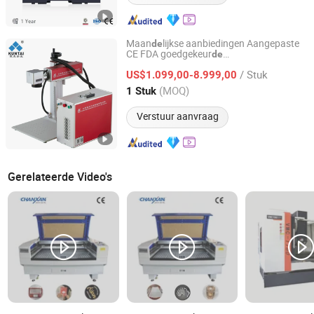
Maan
lijkse aanbiedingen Aangepaste
de
CE FDA goedgekeur
de
Jiangsu Kuntai Industrial Equipment Co., Ltd.
lasergraveer
voor oorlabels
machine
/ Stuk
metalen ABS PVC
US$1.099,00-8.999,00
Jiangsu, China
Sinds 2015
(MOQ)
1 Stuk
Verstuur aanvraag
Gerelateerde Video's