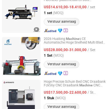
Anhui Yawei Machine Tool Manufacturing Co., Ltd.
snij
met CE
machine
/ set
US$14.610,00-18.410,00
Anhui, China
Sinds 2017
(MOQ)
1 set
Verstuur aanvraag
2026 Hualong
s CE
Machine
Automatische Hoge Snelheid Multi Blad
Fujian Province Hualong Machinery Co., Ltd.
voor Steengroeve Blok Snij
n
de
Machine
/ Set
voor Graniet, Marmer, Kwarts, Porselein in
US$28.000,00-31.000,00
Zuid-Afrika Algerije
Fujian, China
Sinds 2017
(MOQ)
1 Set
Verstuur aanvraag
Hoge Precisie Schuin Bed CNC Draaibank
Fck56y CNC Draaibank
CNC
Machine
Shandong Matsumoto Machine Tool Co., Ltd.
Draaien en Frezen
met Y-as CE
Machine
/ Stuk
Gecertificeerd
US$17.500,00-22.600,00
Shandong, China
Sinds 2025
(MOQ)
1 Stuk
Verstuur aanvraag