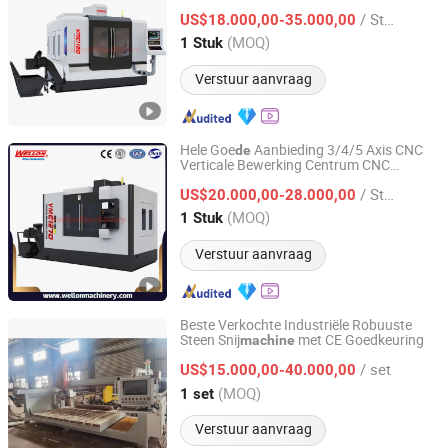
Frees
voor Fanuc Systeem met
machine
/ Stuk
CE Vmc650 Vmc850 Vmc855 Vmc1160
US$18.000,00-35.000,00
Vmc1270 Vmc1370
Shandong, China
Sinds 2013
(MOQ)
1 Stuk
Verstuur aanvraag
Hele Goe
Aanbieding 3/4/5 Axis CNC
de
Verticale Bewerking Centrum CNC
Tengzhou Wellon Machinery Co., Ltd.
Frees
voor Staalbewerking met
machine
/ Stuk
CE Vmc1160 Vmc1270 Vmc1370
US$20.000,00-28.000,00
Vmc1580
Shandong, China
Sinds 2013
(MOQ)
1 Stuk
Verstuur aanvraag
Beste Verkochte Industriële Robuuste
Steen Snij
met CE Goedkeuring
machine
Quanzhou Zhongju Equipment Co., Ltd.
/ set
US$15.000,00-40.000,00
Fujian, China
Sinds 2026
(MOQ)
1 set
Verstuur aanvraag