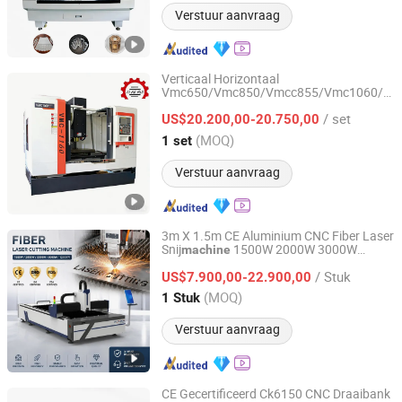
Verstuur aanvraag
Verticaal Horizontaal
Vmc650/Vmc850/Vmcc855/Vmc1060/Vm
Shandong ACR MACHINE TOOL Co., Ltd.
CNC Frees
met CE/ISO
machine
/ set
GSK/Fanuc Siemens
US$20.200,00-20.750,00
Shandong, China
Sinds 2023
(MOQ)
1 set
Verstuur aanvraag
3m X 1.5m CE Aluminium CNC Fiber Laser
Snij
1500W 2000W 3000W
machine
Shandong Fast CNC Machinery Co., Ltd
6000W 12000W Fiber Laser Metaalsnij
r
de
/ Stuk
voor Koolstofstaal RVS Aluminium Koper
US$7.900,00-22.900,00
Shandong, China
Sinds 2024
(MOQ)
1 Stuk
Verstuur aanvraag
CE Gecertificeerd Ck6150 CNC Draaibank