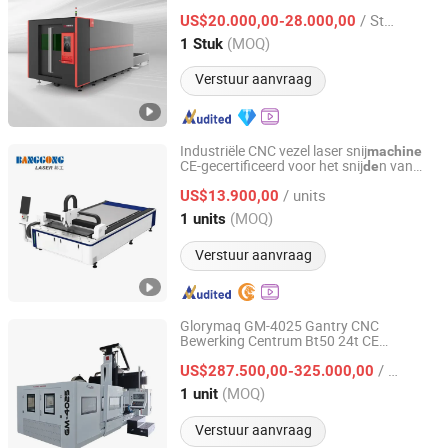
/ Stuk
US$20.000,00-28.000,00
Guangdong, China
Sinds 2021
(MOQ)
1 Stuk
Verstuur aanvraag
Industriële CNC vezel laser snij
machine
CE-gecertificeerd voor het snij
n van
de
Foshan Banggong Machinery Equipment Co., Ltd.
metalen platen en buizen
/ units
US$13.900,00
Guangdong, China
Sinds 2024
(MOQ)
1 units
Verstuur aanvraag
Glorymaq GM-4025 Gantry CNC
Bewerking Centrum Bt50 24t CE
Dongguan Glorymaq Technology Co., Ltd
Gecertificeer
Luchtvaart Mal
de
/ unit
Frees
Tool
US$287.500,00-325.000,00
machine
Guangdong, China
Sinds 2025
(MOQ)
1 unit
Verstuur aanvraag