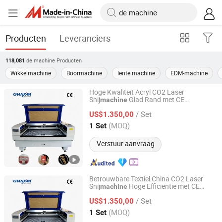
Producten
Leveranciers
de machine
Producten
118,081
Wikkelmachine
Boormachine
lente machine
EDM-machine
Hoge Kwaliteit Acryl CO2 Laser
Snij
Glad Rand met CE
machine
Chanxan (Changshu) Laser Technology Co., Ltd.
Goedkeuring
/ Set
US$1.350,00
Jiangsu, China
Sinds 2026
(MOQ)
1 Set
Verstuur aanvraag
Betrouwbare Textiel China CO2 Laser
Snij
Hoge Efficiëntie met CE
machine
Chanxan (Changshu) Laser Technology Co., Ltd.
Goedkeuring
/ Set
US$1.350,00
Jiangsu, China
Sinds 2026
(MOQ)
1 Set