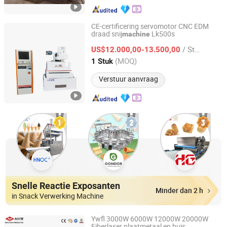
CE-certificering servomotor CNC EDM
draad snij
Lk500s
machine
Suzhou Longkai Electromechanical Technology Co., Ltd.
/ Stuk
US$12.000,00-13.500,00
Jiangsu, China
Sinds 2020
(MOQ)
1 Stuk
Verstuur aanvraag
Snelle Reactie Exposanten
Minder dan 2 h
in Snack Verwerking Machine
Ywfl 3000W 6000W 12000W 20000W
Fiberlaser plaatmetaal en buis