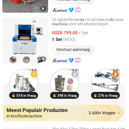
CE-gecertificeer
UV-picosecon
laser
de
de
voor ultradunne koper-
machine
Chanxan (Changshu) Laser Technology Co., Ltd.
aluminium metalen folie
/ Set
US$8.799,00
Jiangsu, China
Sinds 2026
(MOQ)
1 Set
Verstuur aanvraag
574 in Vraag
398 in Vraag
276 in Vraag
Meest Populair Producten
2.600+ Vragen
in Knoflookmachine