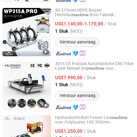
90-315mm HDPE Buizen
Hechtlas
Bron Fabriek
machine
Hangzhou Doweld Piping Technology Co., Ltd.
On
rsteuning OEM/ODM Exporteren
de
/ Stuk
naar 100+ Lan
n ISO9001/CE/SGS
US$1.140,00-1.170,00
de
Welping
Zhejiang, China
Sinds 2024
(MOQ)
1 Stuk
Verstuur aanvraag
3015 CE Precisie Automatische CNC Fiber
Laser Metaal Snij
voor
machine
Shandong Fast CNC Machinery Co., Ltd
Aluminium Snij
Messing Ijzer
machine
/ Stuk
Koolstof RVS 2000W 3000W 6000W
US$7.990,00
Raycus
Shandong, China
Sinds 2024
(MOQ)
1 Stuk
Verstuur aanvraag
Hydraulische Butt Fusion Las
machine
voor Polybuizen 160-355mm
Hangzhou Doweld Piping Technology Co., Ltd.
ISO9001/CE/SGS Bronfabriek,
/ Stuk
On
rsteuning OEM/ODM 20 Jaren
US$1.250,00
de
ervaring