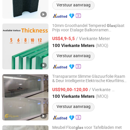
Verstuur aanvraag
10mm Groothandel Tempered
plaat
Glas
Prijs voor Etalage Balkonramen
Jiangsu Guoxin Glass Co., Ltd
Balkonleuning
/ Vierkante Meter
US$4,9-5,5
Jiangsu, China
Sinds 2024
(MOQ)
100 Vierkante Meters
Verstuur aanvraag
Transparante Slimme Glazuurfolie Raam
& Deur Intelligente Elektrische Kleurfilms
Jiangsu Guoxin Glass Co., Ltd
Schakelbare Pdlc Slimme Folie
Glas
/ Vierkante Meter
US$90,00-120,00
Jiangsu, China
Sinds 2024
(MOQ)
100 Vierkante Meters
Verstuur aanvraag
Meubel Float
voor Tafelbladen met
glas