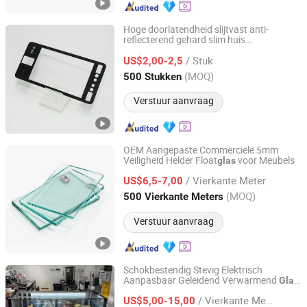
Hoge doorlatendheid slijtvast anti-
reflecterend gehard slim huis
Taizhou Zhaosheng Electronics Technology Co., Ltd.
bedekkings
glas
/ Stuk
US$2,00-2,5
Zhejiang, China
Sinds 2026
(MOQ)
500 Stukken
Verstuur aanvraag
OEM Aangepaste Commerciële 5mm
Veiligheid Helder Float
voor Meubels
glas
Qingdao Weco Industry Co., Ltd
/ Vierkante Meter
US$6,5-7,00
Shandong, China
Sinds 2025
(MOQ)
500 Vierkante Meters
Verstuur aanvraag
Schokbestendig Stevig Elektrisch
Aanpasbaar Geleidend Verwarmend
Glas
Jiangsu Shengpan Glass Technology Co., Ltd.
voor Vriezers
/ Vierkante Meter
US$5,00-15,00