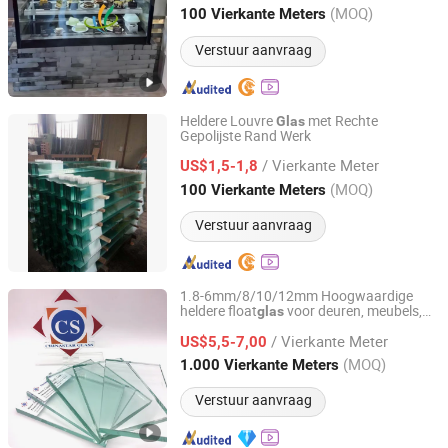
Jiangsu, China
Sinds 2026
(MOQ)
100 Vierkante Meters
Verstuur aanvraag
Heldere Louvre
met Rechte
Glas
Gepolijste Rand Werk
Qingdao Hongyu Glass Co., Ltd.
/ Vierkante Meter
US$1,5-1,8
Shandong, China
Sinds 2012
(MOQ)
100 Vierkante Meters
Verstuur aanvraag
1.8-6mm/8/10/12mm Hoogwaardige
heldere float
voor deuren, meubels,
glas
QINGDAO CHINASTAR HOLDING CO., LTD.
ramen/ versieringen, auto
/ Vierkante Meter
US$5,5-7,00
Shandong, China
Sinds 2008
(MOQ)
1.000 Vierkante Meters
Verstuur aanvraag