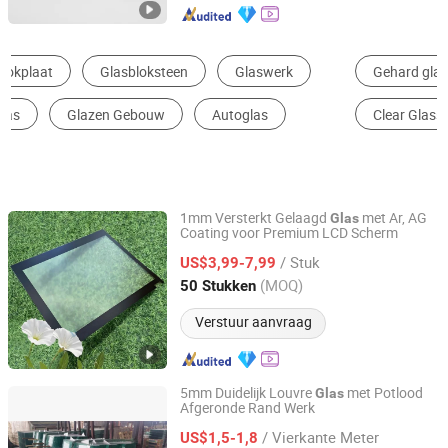
Gehard glas
Getint glas
Gelaagd glas
Clear Glass
Gevormd Glas
Isolatieglas
1mm Versterkt Gelaagd
met Ar, AG
Glas
Coating voor Premium LCD Scherm
Shanghai Wuyong Glass Co., Ltd.
/ Stuk
US$3,99-7,99
Shanghai, China
Sinds 2025
(MOQ)
50 Stukken
Verstuur aanvraag
5mm Duidelijk Louvre
met Potlood
Glas
Afgeronde Rand Werk
Qingdao Hongyu Glass Co., Ltd.
/ Vierkante Meter
US$1,5-1,8