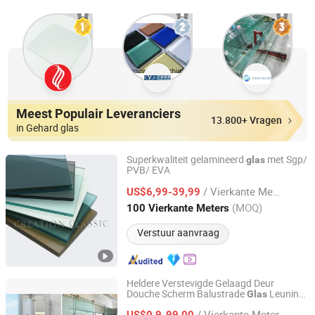
Meest Populair Leveranciers
13.800+ Vragen
in Gehard glas
Superkwaliteit gelamineerd
met Sgp/
glas
PVB/ EVA
Qingdao Creation Classic Glass Co., Ltd.
/ Vierkante Meter
US$6,99-39,99
Shandong, China
Sinds 2016
(MOQ)
100 Vierkante Meters
Verstuur aanvraag
Heldere Verstevigde Gelaagd Deur
Douche Scherm Balustrade
Leuning
Glas
QINGDAO REXI INDUSTRIES CO., LTD.
Fence Zwembad Omheining Trap
/ Vierkante Meter
Partition
6mm 8mm 10mm 12mm
US$0,9-99,00
Glas