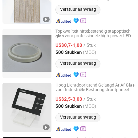
Verstuur aanvraag
Topkwaliteit hittebestendig stapoptisch
voor professionele high-power LED-
glas
Danyang Tujia Photoelectric Technology Co., Ltd
lampen
/ Stuk
US$0,7-1,00
Jiangsu, China
Sinds 2026
(MOQ)
500 Stukken
Verstuur aanvraag
Hoog Lichtdoorlatend Gelaagd Ar Af
Glas
voor Industriële Besturingsfrontpaneel
Taizhou Zhaosheng Electronics Technology Co., Ltd.
/ Stuk
US$2,5-3,00
Zhejiang, China
Sinds 2026
(MOQ)
500 Stukken
Verstuur aanvraag