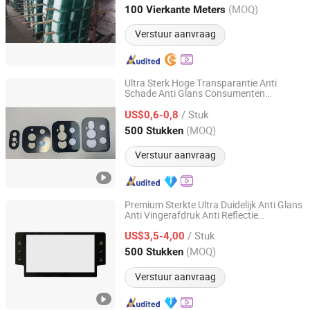
Shandong, China
Sinds 2012
(MOQ)
100 Vierkante Meters
Verstuur aanvraag
Ultra Sterk Hoge Transparantie Anti
Schade Anti Glans Consumenten
Taizhou Zhaosheng Electronics Technology Co., Ltd.
Elektronica Camera
Glas
/ Stuk
US$0,6-0,8
Zhejiang, China
Sinds 2026
(MOQ)
500 Stukken
Verstuur aanvraag
Premium Sterkte Ultra Duidelijk Anti Glans
Anti Vingerafdruk Anti Reflectie
Taizhou Zhaosheng Electronics Technology Co., Ltd.
Bescherm
voor Automotive
glas
/ Stuk
Elektronica Aanraakpaneel
US$3,5-4,00
Zhejiang, China
Sinds 2026
(MOQ)
500 Stukken
Verstuur aanvraag