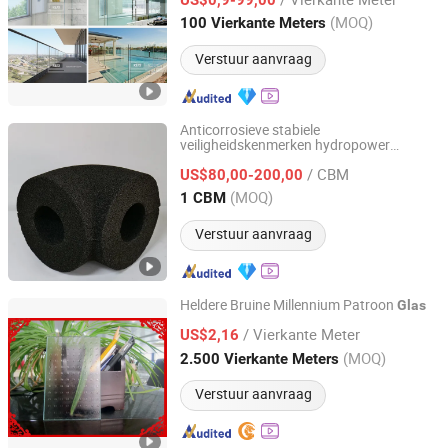
15mm 19mm
Shandong, China
Sinds 2006
(MOQ)
100 Vierkante Meters
Verstuur aanvraag
Anticorrosieve stabiele
veiligheidskenmerken hydropower
Herence New Material Technology Co., Ltd
isolatiematerialen lichtgewicht
/ CBM
schuim
US$80,00-200,00
glas
Jiangsu, China
Sinds 2025
(MOQ)
1 CBM
Verstuur aanvraag
Heldere Bruine Millennium Patroon
Glas
XINGTAI SHINEWAY CORPORATION CO., LTD.
/ Vierkante Meter
US$2,16
(MOQ)
2.500 Vierkante Meters
Hebei, China
Sinds 2020
Verstuur aanvraag