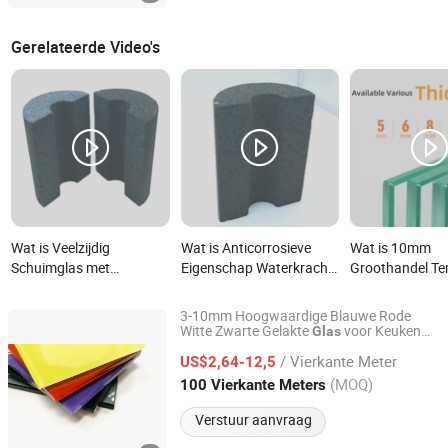
Gerelateerde Video's
Wat is Veelzijdig
Wat is Anticorrosieve
Wat is 10mm
Schuimglas met
Eigenschap Waterkracht
Groothandel T
Aangepaste Diensten en
Isolatiematerialen
Glasplaat Prijs 
Aanpasbare Levertijden
Lichtgewicht Schuimglas
Etalage Balko
3-10mm Hoogwaardige Blauwe Rode
Balkonleuning
Witte Zwarte Gelakte
voor Keuken
Glas
C&D (Qingdao) Co., Ltd.
Kastdeur
/ Vierkante Meter
US$2,64-12,5
Shandong, China
Sinds 2022
(MOQ)
100 Vierkante Meters
Verstuur aanvraag