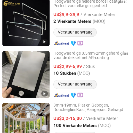
Hoogwaardige heldere borosilicaat
:
glas
Perfect voor elke gelegenheid
Jiangsu Guoxin Glass Co., Ltd
/ Vierkante Meter
US$9,9-29,9
Jiangsu, China
Sinds 2024
(MOQ)
2 Vierkante Meters
Verstuur aanvraag
Hoogwaardige 0.5mm-2mm gehard
glas
voor de deksel met AR-coating
Shanghai Wuyong Glass Co., Ltd.
/ Stuk
US$2,99-5,99
Shanghai, China
Sinds 2025
(MOQ)
10 Stukken
Verstuur aanvraag
3mm-19mm, Plat en Gebogen,
Douche
Kast, Aangepast Gelaagd
glas
C&D (Qingdao) Co., Ltd.
Helder en Gekleurd, Versterkt
,
Glas
Glas
/ Vierkante Meter
Kweekkas, Veiligheids
US$3,2-15,00
glas
Shandong, China
Sinds 2022
(MOQ)
100 Vierkante Meters