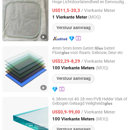
Hoge Lichtdoorlatendheid en Eenvoudige
Tai 'an Zhongxin Glass Technology Co., Ltd
Verwerking
/ Vierkante Meter
US$11,5-20,3
Shandong, China
Sinds 2026
(MOQ)
1 Vierkante Meter
Verstuur aanvraag
4mm 5mm 6mm Getint
Getint
Glas
Float
voor Raam, Gebouw, Deur etc
glas
A&T GLASS INDUSTRY CO., LIMITED
/ Vierkante Meter
US$2,29-8,29
Shandong, China
Sinds 2017
(MOQ)
100 Vierkante Meters
Verstuur aanvraag
6.38mm tot 40.28 mm PVB Helder Vlak of
Gebogen Gelaagd Veiligheids
glas
QINGDAO REXI INDUSTRIES CO., LTD.
/ Vierkante Meter
US$0,9-99,00
Shandong, China
Sinds 2006
(MOQ)
100 Vierkante Meters
Verstuur aanvraag