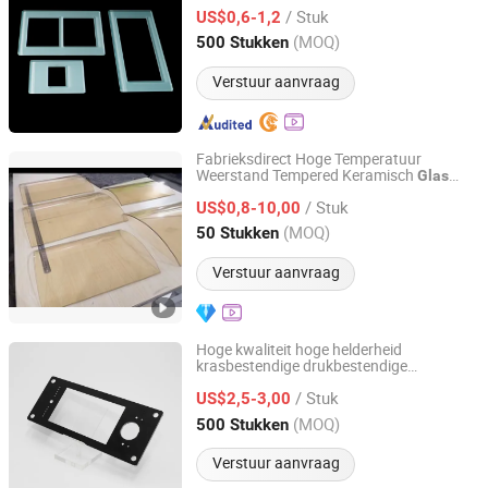
/ Stuk
US$0,6-1,2
Zhejiang, China
Sinds 2021
(MOQ)
500 Stukken
Verstuur aanvraag
Fabrieksdirect Hoge Temperatuur
Weerstand Tempered Keramisch
Glas
Qingdao Hitech Glass Co.,Ltd
Duidelijk Gepolijste Oppervlakte Ronde
/ Stuk
Hoeken 5mm Vierkante Houten Kachel
US$0,8-10,00
Paneel Borosilicaat
Kijkvenster
glas
Shandong, China
Sinds 2026
(MOQ)
50 Stukken
Verstuur aanvraag
Hoge kwaliteit hoge helderheid
krasbestendige drukbestendige
Taizhou Zhaosheng Electronics Technology Co., Ltd.
industriële controle
glas
/ Stuk
US$2,5-3,00
Zhejiang, China
Sinds 2026
(MOQ)
500 Stukken
Verstuur aanvraag