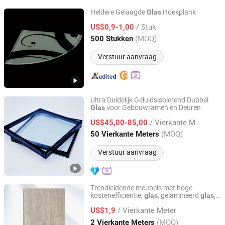
Heldere Gelaagde
Hoekplank
Glas
Ningbo Easting Tech Co., Ltd.
/ Stuk
US$0,9-1,00
(MOQ)
500 Stukken
Zhejiang, China
Sinds 2021
Verstuur aanvraag
Ultra Duidelijk Geluidsisolerend Dubbel
voor Gebouwramen en Deuren
Glas
Baichuan United (Xi'an) International Trade Co., Ltd.
/ Vierkante Meter
US$45,00-85,00
Shaanxi, China
Sinds 2025
(MOQ)
50 Vierkante Meters
Verstuur aanvraag
Trendleidende meubels met hoge
kostenefficiëntie,
, gelamineerd
,
glas
glas
Tengzhou Jinyiming Glass Co., Ltd.
gehard
, helder
, float
,
glas
glas
glas
/ Vierkante Meter
vervormingsbestendig
,
US$1,9
glas
ruimteverdelings
glas
Shandong, China
Sinds 2025
(MOQ)
2 Vierkante Meters