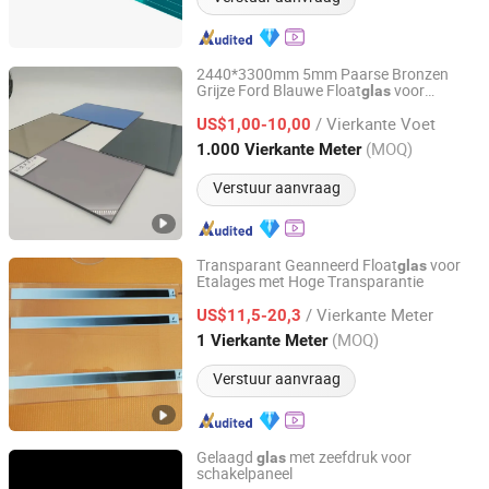
2440*3300mm 5mm Paarse Bronzen
Grijze Ford Blauwe Float
voor
glas
QINGDAO CHINASTAR HOLDING CO., LTD.
Meubels Architectuur Decoratief
/ Vierkante Voet
US$1,00-10,00
Shandong, China
Sinds 2008
(MOQ)
1.000 Vierkante Meter
Verstuur aanvraag
Transparant Geanneerd Float
voor
glas
Etalages met Hoge Transparantie
Tai 'an Zhongxin Glass Technology Co., Ltd
/ Vierkante Meter
US$11,5-20,3
Shandong, China
Sinds 2026
(MOQ)
1 Vierkante Meter
Verstuur aanvraag
Gelaagd
met zeefdruk voor
glas
schakelpaneel
Ningbo Easting Tech Co., Ltd.