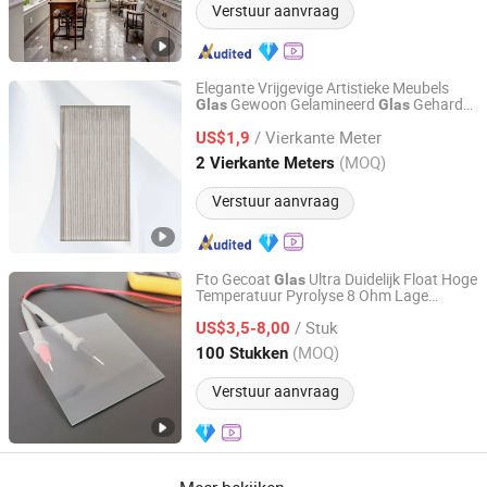
Verstuur aanvraag
Elegante Vrijgevige Artistieke Meubels
Gewoon Gelamineerd
Gehard
Glas
Glas
Tengzhou Jinyiming Glass Co., Ltd.
Draad
Float
Meubel
Glas
glas
glas
glas
/ Vierkante Meter
Ruimteverdeling
Plaat
US$1,9
Glas
glas
Shandong, China
Sinds 2025
(MOQ)
2 Vierkante Meters
Verstuur aanvraag
Fto Gecoat
Ultra Duidelijk Float Hoge
Glas
Temperatuur Pyrolyse 8 Ohm Lage
Qingdao Hitech Glass Co.,Ltd
Weerstand 83% Transmissie Vooraf
/ Stuk
Gesneden voor Kleurstof Gevoede
US$3,5-8,00
Zonnecel Dssc Industriële Kwaliteit
Shandong, China
Sinds 2026
(MOQ)
100 Stukken
Verstuur aanvraag