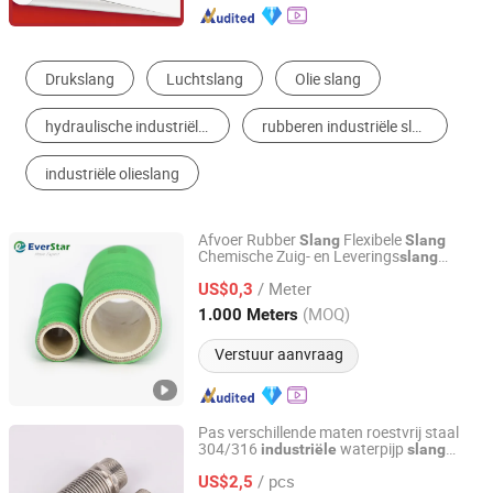
Rubber Buis, Pijp & Slang
Combinatie & Verbinding Onderdelen
Plastic Pijp & Buis
Metalen slang
Silicone & Siliconeproducten
Andere Rubber producten
Afvoer Rubber
Flexibele
Slang
Slang
Chemische Zuig- en Leverings
slang
Qingdao Everstar Rubber Co., Ltd
Rubber
Composiet
Industriële
Slang
/ Meter
US$0,3
Slang
Shandong, China
Sinds 2025
(MOQ)
1.000 Meters
Verstuur aanvraag
Pas verschillende maten roestvrij staal
304/316
waterpijp
industriële
slang
Taizhou Zhenggong Bronze Products Co., Ltd.
metaal aan
/ pcs
US$2,5