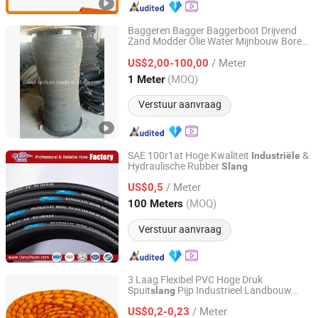
Baggeren Bagger Baggerboot Drijvend
Zand Modder Olie Water Mijnbouw Boren
Qingdao David Technology Co., Ltd.
Chemisch Zuur-Base Industrieel
/ Meter
Hydraulisch Rubber Zuigafvoer Flexibele
US$2,00-100,00
Slang
Shandong, China
Sinds 2018
(MOQ)
1 Meter
Verstuur aanvraag
SAE 100r1at Hoge Kwaliteit
&
Industriële
Hydraulische Rubber
Slang
Zaozhuang Tianyi Industry Co., Ltd.
/ Meter
US$0,5
Shandong, China
Sinds 2017
(MOQ)
100 Meters
Verstuur aanvraag
3 Laag Flexibel PVC Hoge Druk
Spuit
Pijp Industrieel Landbouw
slang
Taizhou Luqiao Qiyong Agricultural Machinery Co., Ltd.
Spuiter Water
Tuin Irrigatie
Slang
Slang
/ Meter
US$0,2-0,23