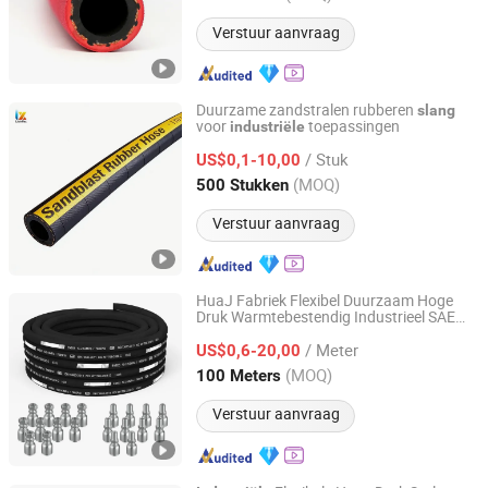
Verstuur aanvraag
Duurzame zandstralen rubberen
slang
voor
toepassingen
industriële
Dongying Lixin New Material Co., Ltd.
/ Stuk
US$0,1-10,00
Shandong, China
Sinds 2025
(MOQ)
500 Stukken
Verstuur aanvraag
HuaJ Fabriek Flexibel Duurzaam Hoge
Druk Warmtebestendig Industrieel SAE
Huajun Environmental Protection Technology Co., Ltd
R2AT Draad Vlecht Rubber Hydraulische
/ Meter
US$0,6-20,00
Slang
Shandong, China
Sinds 2019
(MOQ)
100 Meters
Verstuur aanvraag