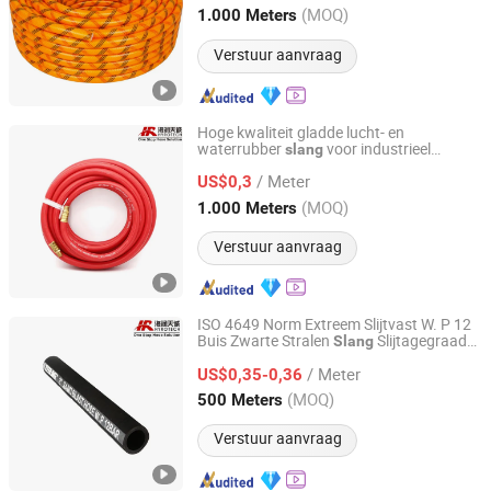
Zhejiang, China
Sinds 2005
(MOQ)
1.000 Meters
Verstuur aanvraag
Hoge kwaliteit gladde lucht- en
waterrubber
voor industrieel
slang
Qingdao Hyrotech Rubber & Plastic Products Co., Ltd.
gebruik
/ Meter
US$0,3
Shandong, China
Sinds 2013
(MOQ)
1.000 Meters
Verstuur aanvraag
ISO 4649 Norm Extreem Slijtvast W. P 12
Buis Zwarte Stralen
Slijtagegraad
Slang
Qingdao Hyrotech Rubber & Plastic Products Co., Ltd.
Max 50-60mm³
Industriële
Slang
/ Meter
US$0,35-0,36
Shandong, China
Sinds 2013
(MOQ)
500 Meters
Verstuur aanvraag