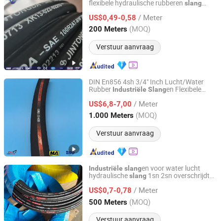
flexibele hydraulische rubberen
slang
Juye Jintongda Pipe Industry Co., Ltd
hoge druk SAE 100r2at DIN En 853 2sn
/ Meter
buis met twee vlechten
US$0,49-0,58
industriële
Shandong, China
Sinds 2024
(MOQ)
200 Meters
Verstuur aanvraag
DIN En856 4sh 3/4" Inch Lucht/Water
Rubber
en Flexibele
Industriële
Slang
Hebei Paike Engineering Rubber Hose Co., Ltd.
Lucht
slang
/ Meter
US$6,8-7,00
Hebei, China
Sinds 2025
(MOQ)
1.000 Meters
Verstuur aanvraag
en voor water lucht
Industriële
slang
hydraulische
1sn 2sn overschrijdt
slang
Juye Jintongda Pipe Industry Co., Ltd
SAE/En standaard
/ Meter
US$0,7-0,78
Shandong, China
Sinds 2024
(MOQ)
500 Meters
Verstuur aanvraag