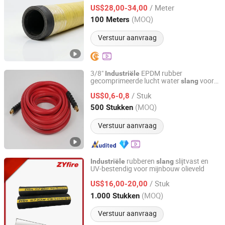
en sliboverdracht
/ Meter
US$28,00-34,00
Zhejiang, China
Sinds 2026
(MOQ)
100 Meters
Verstuur aanvraag
3/8"
EPDM rubber
Industriële
gecomprimeerde lucht water
voor
slang
Zhejiang Hanguang New Material Co., Ltd.
pneumatische gereedschappen
/ Stuk
US$0,6-0,8
Zhejiang, China
Sinds 2006
(MOQ)
500 Stukken
Verstuur aanvraag
rubberen
slijtvast en
Industriële
slang
UV-bestendig voor mijnbouw olieveld
Anhui United Pipeline Co., Ltd.
/ Stuk
US$16,00-20,00
Anhui, China
Sinds 2025
(MOQ)
1.000 Stukken
Verstuur aanvraag