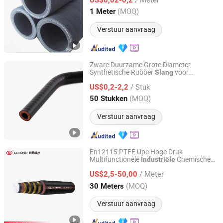
Hebei, China
Sinds 2025
(MOQ)
1 Meter
Verstuur aanvraag
Zware Duurzame Grote Diameter
Synthetische Rubber
voor
Slang
Jiangyin No. 2 Rubber Products Factory Co., Ltd
Industrieel Gebruik
/ Stuk
US$0,2-2,2
Jiangsu, China
Sinds 2025
(MOQ)
50 Stukken
Verstuur aanvraag
En12115 PTFE Upe Hoge Druk
Multifunctionele
Chemische
Industriële
Luohe Letone Hydraulics Technology Co., Ltd.
Fabrikant voor Hoge Temperatuur
Slang
/ Meter
Corrosiebestendige Zuur Zoutzuur en
US$2,5-50,00
Zwavel
Henan, China
Sinds 2023
(MOQ)
30 Meters
Verstuur aanvraag