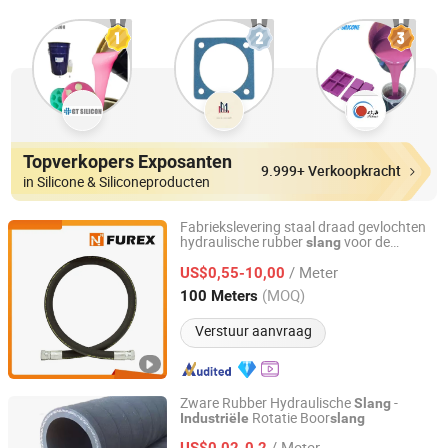
Topverkopers Exposanten
9.999+ Verkoopkracht
in Silicone & Siliconeproducten
Fabriekslevering staal draad gevlochten
hydraulische rubber
voor de
slang
Shanghai Furex Petroleum Equipment Co., Ltd.
industrie
/ Meter
US$0,55-10,00
Shanghai, China
Sinds 2025
(MOQ)
100 Meters
Verstuur aanvraag
Zware Rubber Hydraulische
-
Slang
Rotatie Boor
Industriële
slang
Hebei Qinglin Rubber and Plastic Products Co., Ltd.
/ Meter
US$0,02-0,2