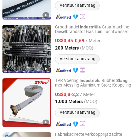
Verstuur aanvraag
Groothandel
Graafmachine
Industriële
Dieselbrandstof Gas Tuin Luchtwasser
Juye Jintongda Pipe Industry Co., Ltd
Flexibele Hydraulische Pijp Stalen
/ Meter
Gevlochten Olie Hoge Druk Rubber
US$0,45-0,69
Hydraulische
met Aansluitingen
Slang
Shandong, China
Sinds 2024
(MOQ)
200 Meters
Verstuur aanvraag
TPR Voering
Rubber
Industriële
Slang
met Messing Aluminium Storz Koppeling
ZYfire Hose Corporation
/ Meter
US$0,8-2,2
Jiangsu, China
Sinds 2006
(MOQ)
1.000 Meters
Verstuur aanvraag
Fabrieksdirecte verkoopprijs zachte