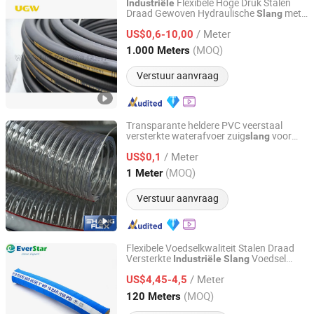
Flexibele Hoge Druk Stalen
Industriële
Draad Gewoven Hydraulische
met
Slang
HEBEI YOULU FLUID TECHNOLOGY CO., LTD.
Aansluiting Fabriek SAE 100 R
/ Meter
1at/1sn/R2at/2sn
US$0,6-10,00
Hebei, China
Sinds 2020
(MOQ)
1.000 Meters
Verstuur aanvraag
Transparante heldere PVC veerstaal
versterkte waterafvoer zuig
voor
slang
QINGDAO SHANGFLEX TECH CO., LTD
landbouw sanitaire lijn gebouw
/ Meter
machines scheepswerf
US$0,1
industriële
Shandong, China
Sinds 2022
(MOQ)
1 Meter
Verstuur aanvraag
Flexibele Voedselkwaliteit Stalen Draad
Versterkte
Voedsel
Industriële
Slang
Qingdao Everstar Rubber Co., Ltd
Zuigafvoer EPDM Rubber
Slang
/ Meter
US$4,45-4,5
Shandong, China
Sinds 2025
(MOQ)
120 Meters