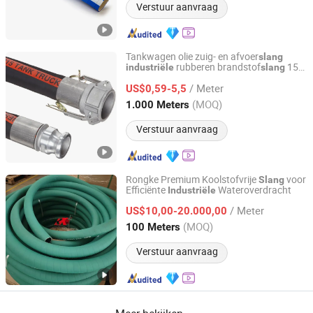
Verstuur aanvraag
Tankwagen olie zuig- en afvoer
slang
rubberen brandstof
150
industriële
slang
Hengshui Strongflex Fluid Tech Co., Ltd
Psi
/ Meter
US$0,59-5,5
Hebei, China
Sinds 2024
(MOQ)
1.000 Meters
Verstuur aanvraag
Rongke Premium Koolstofvrije
voor
Slang
Efficiënte
Wateroverdracht
Industriële
Guangdong Rongke Industrial Equipment Co., Ltd
/ Meter
US$10,00-20.000,00
Guangdong, China
Sinds 2024
(MOQ)
100 Meters
Verstuur aanvraag