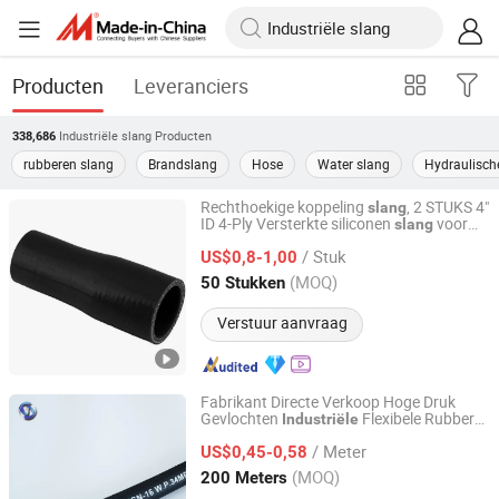
Producten
Leveranciers
Industriële slang
Producten
338,686
rubberen slang
Brandslang
Hose
Water slang
Hydraulisch
Rechthoekige koppeling
, 2 STUKS 4"
slang
ID 4-Ply Versterkte siliconen
voor
slang
Qinghe County Luotai Auto Parts Co., Ltd.
maritiem en industrieel gebruik
/ Stuk
US$0,8-1,00
Hebei, China
Sinds 2026
(MOQ)
50 Stukken
Verstuur aanvraag
Fabrikant Directe Verkoop Hoge Druk
Gevlochten
Flexibele Rubber
Industriële
Juye Jintongda Pipe Industry Co., Ltd
Hydraulische
SAE 100r2at DIN
Slang
/ Meter
En853 2sn met Twee Stalen Draad
US$0,45-0,58
Gevlochten
Shandong, China
Sinds 2024
(MOQ)
200 Meters