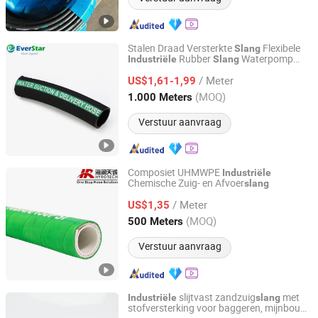
Stalen Draad Versterkte
Flexibele
Slang
Rubber
Waterpomp
Industriële
Slang
Qingdao Everstar Rubber Co., Ltd
Zuig- en Afvoer
slang
/ Meter
US$1,61-1,99
Shandong, China
Sinds 2025
(MOQ)
1.000 Meters
Verstuur aanvraag
Composiet UHMWPE
Industriële
Chemische Zuig- en Afvoer
slang
Qingdao Hyrotech Rubber & Plastic Products Co., Ltd.
/ Meter
US$1,35
Shandong, China
Sinds 2013
(MOQ)
500 Meters
Verstuur aanvraag
slijtvast zandzuig
met
Industriële
slang
stofversterking voor baggeren, mijnbouw
Shaoxing J&A Technology Co., Ltd.