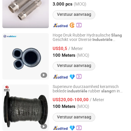
Zhejiang, China
Sinds 2006
(MOQ)
3.000 pcs
Verstuur aanvraag
Hoge Druk Rubber Hydraulische
Slang
Geschikt voor Diverse
Industriële
Shandong Hairun Rubber & Plastics Co., Ltd
Machines
/ Meter
US$0,5
Shandong, China
Sinds 2024
(MOQ)
100 Meters
Verstuur aanvraag
Superieure duurzaamheid keramisch
beklede
rubber
en in
industriële
slang
Tianjin Jingshengyuan Rubber and Plastic Products Co.,
mineraal
Ltd.
/ Meter
US$20,00-100,00
(MOQ)
100 Meters
Tianjin, China
Sinds 2024
Verstuur aanvraag