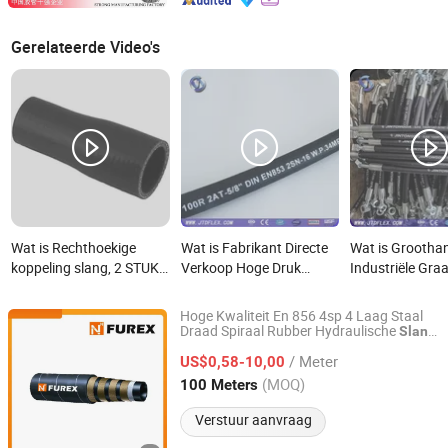
Gerelateerde Video's
Wat is Rechthoekige
Wat is Fabrikant Directe
Wat is Grootha
koppeling slang, 2 STUKS
Verkoop Hoge Druk
Industriële Gr
4" ID 4-Ply Versterkte
Gevlochten Industriële
Dieselbrandstof
siliconen slang voor
Flexibele Rubber
Luchtwasser Fl
Hoge Kwaliteit En 856 4sp 4 Laag Staal
maritiem en industrieel
Hydraulische Slang SAE
Hydraulische Pi
Draad Spiraal Rubber Hydraulische
Slang
Shanghai Furex Petroleum Equipment Co., Ltd.
voor
Systeem
Industriële
gebruik
100r2at DIN En853 2sn
Gevlochten Oli
/ Meter
US$0,58-10,00
met Twee Stalen Draad
Druk Rubber
Shanghai, China
Sinds 2025
(MOQ)
100 Meters
Gevlochten
Hydraulische S
Aansluitingen
Verstuur aanvraag