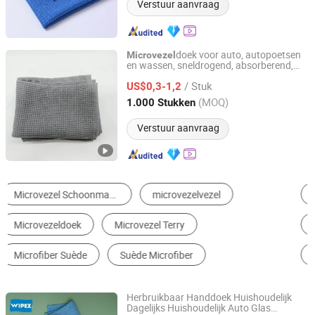
Verstuur aanvraag
doek voor auto, autopoetsen
Microvezel
en wassen, sneldrogend, absorberend,
Shijiazhuang Dingrui Textiles Products Co., Ltd.
zacht voor autolak
/ Stuk
US$0,3-1,2
Hebei, China
Sinds 2025
(MOQ)
1.000 Stukken
Verstuur aanvraag
Synthetisch Leder
Reinigingsbal, spons en doek
Strandlaken
Polyester stof
Badhanddoek
Quilt
Herbruikbaar Handdoek Huishoudelijk
Dagelijks Huishoudelijk Auto Glas
Zhejiang Wipex New Material Technology Co., Ltd.