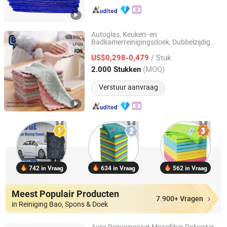
Autoglas, Keuken- en
Badkamerreinigingsdoek, Dubbelzijdig
Yangjiang C&B Consumer Product Limited
Super Absorberend Allround
Microvezel
/ Stuk
US$0,298-0,479
Guangdong, China
Sinds 2018
(MOQ)
2.000 Stukken
Verstuur aanvraag
742 in Vraag
634 in Vraag
562 in Vraag
Meest Populair Producten
7.900+ Vragen
in Reiniging Bao, Spons & Doek