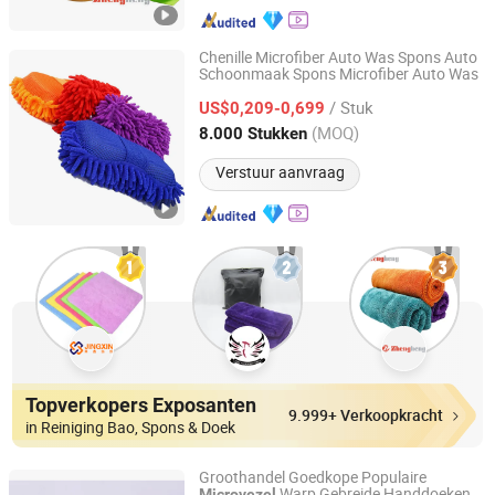
Chenille Microfiber Auto Was Spons Auto
Schoonmaak Spons Microfiber Auto Was
Yuanshi County Zhengheng Textile Co., Ltd.
/ Stuk
US$0,209-0,699
Hebei, China
Sinds 2022
(MOQ)
8.000 Stukken
Verstuur aanvraag
Topverkopers Exposanten
9.999+ Verkoopkracht
in Reiniging Bao, Spons & Doek
Groothandel Goedkope Populaire
Warp Gebreide Handdoeken
Microvezel