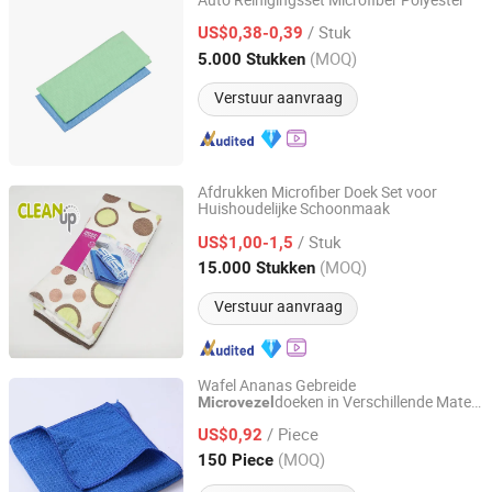
Auto Reinigingsset Microfiber Polyester
Shanghai Huaqi Industrial Co., Ltd.
/ Stuk
US$0,38-0,39
(MOQ)
5.000 Stukken
Shanghai, China
Sinds 2020
Verstuur aanvraag
Afdrukken Microfiber Doek Set voor
Huishoudelijke Schoonmaak
CLEANUP Industrial & Trading Co., Ltd.
/ Stuk
US$1,00-1,5
Zhejiang, China
Sinds 2019
(MOQ)
15.000 Stukken
Verstuur aanvraag
Wafel Ananas Gebreide
doeken in Verschillende Maten
Microvezel
Yuanshi County Zhengheng Textile Co., Ltd.
en Kleuren voor Polijsten en
/ Piece
Schoonmaken
US$0,92
Hebei, China
Sinds 2022
(MOQ)
150 Piece