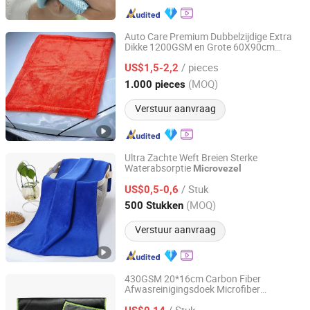
Auto Care Premium Dubbelzijdige Extra
Dikke 1200GSM en Grote 60X90cm
Shijiazhuang Tangju Trading Co., Ltd.
Hybride
Koreaanse Auto
Microvezel
/ pieces
Droogdoek 90cm
US$1,5-2,2
Hebei, China
Sinds 2024
(MOQ)
1.000 pieces
Verstuur aanvraag
Ultra Zachte Weft Breien Sterke
Waterabsorptie
Microvezel
Hebei Eastsun International Co., Ltd.
/ Stuk
US$0,5-0,6
Hebei, China
Sinds 2024
(MOQ)
500 Stukken
Verstuur aanvraag
430GSM 20*16cm Carbon Fiber
Afwasreinigingsdoek Microfiber
Jiangyin Moonstar Clean Products Co., Ltd.
Multifunctionele Absorberende Doek
/ Stuk