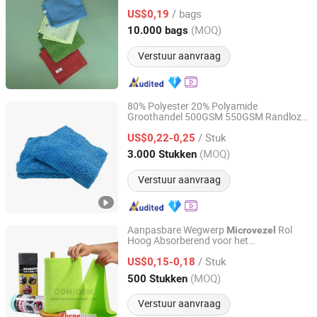
Schoonmaken
Microvezel
/ bags
US$0,19
Zhejiang, China
Sinds 2024
(MOQ)
10.000 bags
Verstuur aanvraag
80% Polyester 20% Polyamide
Groothandel 500GSM 550GSM Randloze
Yuanshi County Zhengheng Textile Co., Ltd.
Polijstdoek
Microvezel
/ Stuk
US$0,22-0,25
Hebei, China
Sinds 2022
(MOQ)
3.000 Stukken
Verstuur aanvraag
Aanpasbare Wegwerp
Rol
Microvezel
Hoog Absorberend voor het
Yuanshi County Zhengheng Textile Co., Ltd.
Schoonmaken van Badkamers en
/ Stuk
Keukens Warp Gebreide Stijl
US$0,15-0,18
Hebei, China
Sinds 2022
(MOQ)
500 Stukken
Verstuur aanvraag