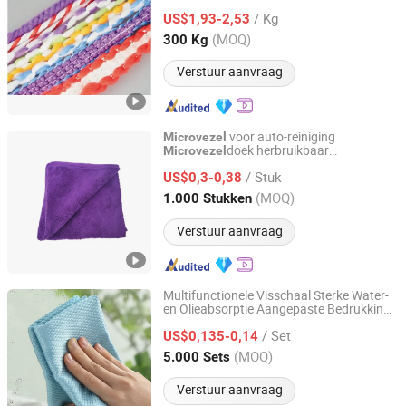
/ Kg
US$1,93-2,53
Zhejiang, China
Sinds 2015
(MOQ)
300 Kg
Verstuur aanvraag
voor auto-reiniging
Microvezel
doek herbruikbaar
Microvezel
Jinzhou city Jingxin Textile Co., Ltd
doeken schoonmaak
microvezel
/ Stuk
US$0,3-0,38
microvezel
Hebei, China
Sinds 2025
(MOQ)
1.000 Stukken
Verstuur aanvraag
Multifunctionele Visschaal Sterke Water-
en Olieabsorptie Aangepaste Bedrukking
Yongkang Chaoyuan Housewares Co., Ltd.
Brilreinigingsdoek
Microvezel
/ Set
US$0,135-0,14
Zhejiang, China
Sinds 2026
(MOQ)
5.000 Sets
Verstuur aanvraag