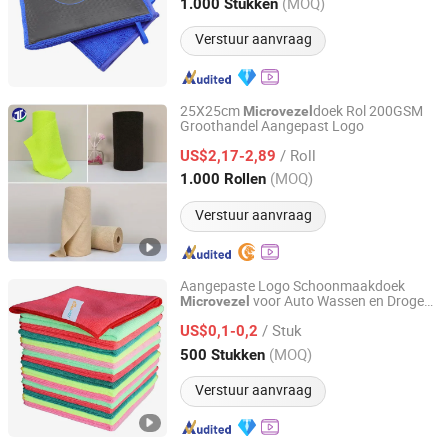
(MOQ)
1.000 Stukken
Jiangsu, China
Sinds 2021
Verstuur aanvraag
25X25cm
doek Rol 200GSM
Microvezel
Groothandel Aangepast Logo
Linyi Jiebaili Commodity Co., Ltd.
/ Roll
US$2,17-2,89
Shandong, China
Sinds 2019
(MOQ)
1.000 Rollen
Verstuur aanvraag
Aangepaste Logo Schoonmaakdoek
voor Auto Wassen en Drogen
Microvezel
Samyong (China) Co., Ltd.
Doek
Microvezel
/ Stuk
US$0,1-0,2
Beijing, China
Sinds 2022
(MOQ)
500 Stukken
Verstuur aanvraag