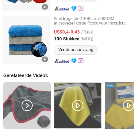
Sneldrogende 40*40cm 500GSM
koraalfleece voor meerdere
microvezel
Yuanshi County Zhengheng Textile Co., Ltd.
doeleinden
/ Stuk
US$0,4-0,43
Hebei, China
Sinds 2022
(MOQ)
100 Stukken
Verstuur aanvraag
Gerelateerde Video's