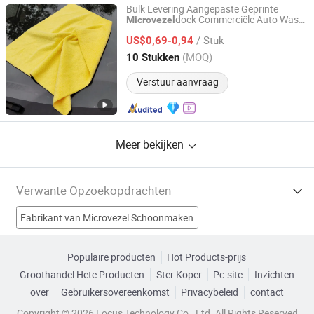
Bulk Levering Aangepaste Geprinte
doek Commerciële Auto Was
Microvezel
Henan Hanyin Industrial Co., Ltd.
Gebruik
/ Stuk
US$0,69-0,94
Henan, China
Sinds 2026
(MOQ)
10 Stukken
Verstuur aanvraag
Meer bekijken
Verwante Opzoekopdrachten
Fabrikant van Microvezel Schoonmaken
Fabrikant van microvezelvezel
Populaire producten
Hot Products-prijs
Groothandel Hete Producten
Ster Koper
Pc-site
Inzichten
Fabrikant van Microvezeldoek
over
Gebruikersovereenkomst
Privacybeleid
contact
Fabrikant van Microvezel Terry
Microfiber Suède Fabrieken
Copyright © 2026 Focus Technology Co., Ltd. All Rights Reserved