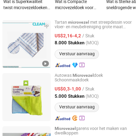
Wat is Superkwaliteit
Wat is Compacte
Wat is Sterke a
twist microvezeldoeken
microvezeldoek voor
sneldrogende 
voor autowassen en
draagbaar
microvezeldoek
autodetailing
autoverzorging gebruik
schoonmaakdo
Tartan
met streepdessin voor
microvezel
herbruikbaar plu
vloer- en meubelreiniging grote maat
CLEANUP Industrial & Trading Co., Ltd.
50X60cm
multifunctionee
/ Stuk
US$2,16-4,2
eenmalig gebru
Zhejiang, China
Sinds 2019
(MOQ)
8.000 Stukken
microvezel
Verstuur aanvraag
Autowas
doek
Microvezel
Schoonmaakdoek
Ningbo Peaceport Imp. & Exp. Co., Ltd.
/ Stuk
US$0,3-1,00
Zhejiang, China
Sinds 2021
(MOQ)
5.000 Stukken
Verstuur aanvraag
garens voor het maken van
Microvezel
dweilkoppen
Ningbo Cozihome Houseware Co., Ltd.