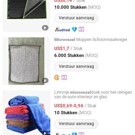
US$0,14
Jiangsu, China
Sinds 2020
(MOQ)
10.000 Stukken
Verstuur aanvraag
Moppen Schoonmaakveger
Microvezel
LINYI ZHAOQING IMPORT & EXPORT CO., LTD
/ Stuk
US$1,7
(MOQ)
6.000 Stukken
Shandong, China
Sinds 2024
Verstuur aanvraag
Lintvrije
doek voor het reinigen
microvezel
van de auto-interieur en glas
Henan Hanyin Industrial Co., Ltd.
/ Stuk
US$0,69-0,94
Henan, China
Sinds 2026
(MOQ)
10 Stukken
Verstuur aanvraag