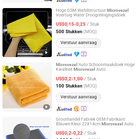
Hoge GSM Wafelstructuur
Microvezel
Voertuig Water Droogreinigingsdoek
Hebei Aoruini Textile Trading Co., Ltd.
/ Stuk
US$0,15-0,25
Hebei, China
Sinds 2025
(MOQ)
500 Stukken
Verstuur aanvraag
Auto Schoonmaakdoek Hoge
Microvezel
Kwaliteit
Auto
Microvezel
Ningbo Autocare Car Accessory Co., Ltd.
Schoonmaakdoek
/ Stuk
US$0,2-1,00
Zhejiang, China
Sinds 2020
(MOQ)
100 Stukken
Verstuur aanvraag
Groothandel Fabriek OEM Fabrikant
Blauwe Kleur 22X14cm
Auto
Microvezel
Jiangsu Miaohong Environmental Protection New
Was
Material Co., Ltd.
/ Stuk
US$0,2-0,22