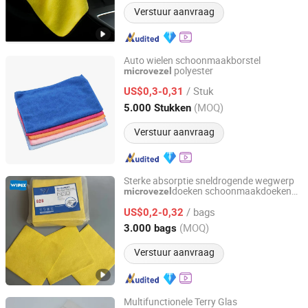
Verstuur aanvraag
Auto wielen schoonmaakborstel
polyester
microvezel
Shanghai Huaqi Industrial Co., Ltd.
/ Stuk
US$0,3-0,31
Shanghai, China
Sinds 2020
(MOQ)
5.000 Stukken
Verstuur aanvraag
Sterke absorptie sneldrogende wegwerp
doeken schoonmaakdoeken
microvezel
Zhejiang Wipex New Material Technology Co., Ltd.
herbruikbaar pluisvrij multifunctioneel
/ bags
eenmalig gebruik
US$0,2-0,32
microvezel
Zhejiang, China
Sinds 2024
(MOQ)
3.000 bags
Verstuur aanvraag
Multifunctionele Terry Glas