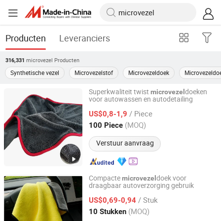
Producten
Leveranciers
microvezel
Producten
316,331
Synthetische vezel
Microvezelstof
Microvezeldoek
Microvezeldo
Superkwaliteit twist
doeken
microvezel
voor autowassen en autodetailing
Yuanshi County Zhengheng Textile Co., Ltd.
/ Piece
US$0,8-1,9
Hebei, China
Sinds 2022
(MOQ)
100 Piece
Verstuur aanvraag
Compacte
doek voor
microvezel
draagbaar autoverzorging gebruik
Henan Hanyin Industrial Co., Ltd.
/ Stuk
US$0,69-0,94
Henan, China
Sinds 2026
(MOQ)
10 Stukken