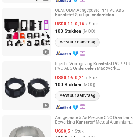
OEM/ODM Aangepaste PP PVC ABS
Spuitgiet
Kunststof
onderdelen
Qingdao Yida Industry And Trade Co., Ltd
Verwerking Spuitgegoten
Onderdelen
/ Stuk
US$0,11-0,16
Shandong, China
Sinds 2023
(MOQ)
100 Stukken
Verstuur aanvraag
Injectie Vormgeving
PC PP PU
Kunststof
PVC ABS
Maatwerk,
Onderdelen
Qingdao Yida Industry And Trade Co., Ltd
Injectie Product
Kunststof
/ Stuk
US$0,16-0,21
Shandong, China
Sinds 2023
(MOQ)
100 Stukken
Verstuur aanvraag
Aangepaste 5 As Precisie CNC Draaibank
Bewerking
Metaal Aluminium
Kunststof
Jiangsu Moshang Precision Technology Co., Ltd.
Bewerking
CNC Bewerking
Onderdelen
/ Stuk
RVS
US$0,5
Onderdelen