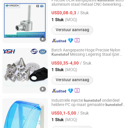
Precisie OEM aangepaste
auto
kunststof
aluminium staal metaal CNC-bewerking
Dongguan Xinqida Precision Hardware Accessories Co.,
titanium auto reserve
onderdelen
Ltd.
/ Stuk
diensten stuk hardwarecomponent
US$0,08-0,3
(MOQ)
1 Stuk
Guangdong, China
Sinds 2019
Verstuur aanvraag
Batch Aangepaste Hoge Precisie Nylon
Messing Legering Staal Ijzer
Kunststof
Suzhou Yishihan Electromechanical Technology Co., Ltd.
Aluminium CNC Bewerking Frezen
/ Stuk
Draaien Service CNC Draaiparts
US$0,35-4,00
Jiangsu, China
Sinds 2024
(MOQ)
1 Stuk
Verstuur aanvraag
Industriële injectie
onderdeel
kunststof
heldere PC op maat gemaakte
kunststof
Xiamen Papler Technology Co., Ltd.
artikelen
/ Stuk
US$0,1-5,00
Fujian, China
Sinds 2022
(MOQ)
1 Stuk