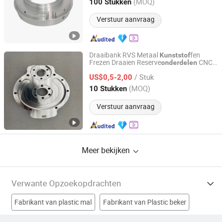
Jiangsu, China
Sinds 2023
(MOQ)
100 Stukken
Verstuur aanvraag
Draaibank RVS Metaal
fen
Kunststof
Frezen Draaien Reserve
CNC
onderdelen
Wuxi Derf Precision Machinery Co., Ltd.
Machines
Onderdelen
/ Stuk
US$0,5-2,00
Jiangsu, China
Sinds 2018
(MOQ)
10 Stukken
Verstuur aanvraag
Meer bekijken
Verwante Opzoekopdrachten
Fabrikant van plastic mal
Fabrikant van Plastic beker