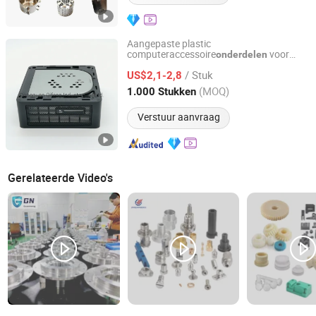
Aangepaste plastic
computeraccessoire
voor
onderdelen
Dongguan Qifeng Industry Co., Ltd.
desktopbehuizing
/ Stuk
US$2,1-2,8
Guangdong, China
Sinds 2022
(MOQ)
1.000 Stukken
Verstuur aanvraag
Gerelateerde Video's