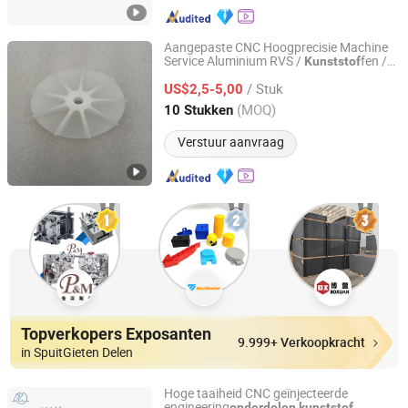
Aangepaste CNC Hoogprecisie Machine
Service Aluminium RVS /
fen /
Kunststof
Wuxi Derf Precision Machinery Co., Ltd.
Freesonderdeel
/ Stuk
US$2,5-5,00
Jiangsu, China
Sinds 2018
(MOQ)
10 Stukken
Verstuur aanvraag
Topverkopers Exposanten
9.999+ Verkoopkracht
in SpuitGieten Delen
Hoge taaiheid CNC geïnjecteerde
engineering
onderdelen
kunststof