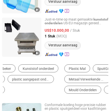
Verstuur aanvraag
Just-in-time op maat gemaakte
kunststof
US-EU magazijn gereed
onderdelen
Shenzhen Smart Mold Technology Limited
productieplanning
/ Stuk
US$10.000,00
Guangdong, China
Sinds 2016
(MOQ)
1 Stuk
Verstuur aanvraag
Plastic Mal
SpuitGieten Delen
Metaal Verwerkende Machine Onderdelen
Andere Plastic Producten
Mould Onderdelen
Plastic Machinery Parts
Conformale koeling hoge precisie rubber
en plastic spuitgietdeel voor kasfittingen
Qingdao Infinite Precision Machinery Co., Ltd.