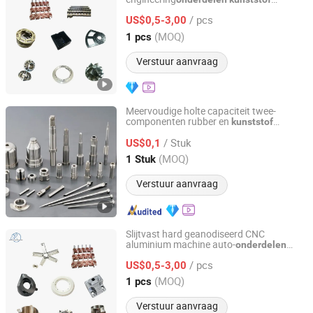
Dezhou Epai Precision Machinery Co., Ltd
spuitgieten op maat
/ pcs
transmissieonderdeel leverancier
US$0,5-3,00
Shandong, China
Sinds 2025
(MOQ)
1 pcs
Verstuur aanvraag
Meervoudige holte capaciteit twee-
componenten rubber en
kunststof
Qingdao Infinite Precision Machinery Co., Ltd.
spuitgietdeel voor raam- en deurbeslag
/ Stuk
US$0,1
Shandong, China
Sinds 2026
(MOQ)
1 Stuk
Verstuur aanvraag
Slijtvast hard geanodiseerd CNC
aluminium machine auto-
onderdelen
Dezhou Epai Precision Machinery Co., Ltd
voor assemblagelijnen
/ pcs
US$0,5-3,00
Shandong, China
Sinds 2025
(MOQ)
1 pcs
Verstuur aanvraag