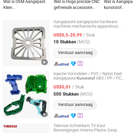
Wat is OEM Aangepast
Wat is Hoge precisie CNC
Wat is Aangepa
Klein
gefreesde accessoire
kunststof
Aluminium/Metaal/Messing/RVS/Kunststof
gedraaide draaipartij
spuitgietonderd
Onderdeel, Precisie CNC
messing koper titanium
precisie fabrica
Aangepaste aangepaste hardware
Draaien/Frezen/Schuren/EDM/Gewerkte/Machines
ijzer kunststof machinale
leverancier
machines mechanische apparatuur
Xiamen Gx Precision Machinery Co., Ltd
draaibank frezen plastic
Bewerking Onderdelen
prototype op maat
/ Stuk
reserve
motorfiets
US$0,5-20,99
onderdelen
Fabrikant
gemaakte onderdelen
aluminiumlegering roestvrij staal SUS
Fujian, China
Sinds 2022
(MOQ)
10 Stukken
voor medische luchtvaart
metaal CNC-bewerkings
onderdelen
Verstuur aanvraag
Injectie Vormdelen / PVC / Nylon Deel
Aangepaste
ABS / PP / PC
Kunststof
Suzhou Jinquan Jinggong Electronics Co., Ltd.
Machine Medisch Aangepast OEM ODM
/ Stuk
Moulding China Bedrijf
US$0,01
Kunststof
Onderdelen
Jiangsu, China
Sinds 2022
(MOQ)
500 Stukken
Verstuur aanvraag
Televisie Achterkant TV Kast
Bevestigingen Interne Plastic Gesp
Foshan Timzuu Intelligent Equipment Co., Ltd.