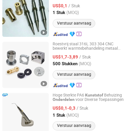
/ Stuk
US$0,1
Shandong, China
Sinds 2026
(MOQ)
1 Stuk
Verstuur aanvraag
Roestvrij staal 316L 303 304 CNC
bewerkt warmtebehandeling metaal
Shandong Dechengxin Metal Products Co., Ltd.
draaibank slijper auto boor gat
kunststof
/ Stuk
bewerkingscentrum frezen draaien
US$1,7-3,89
onderdeel
Shandong, China
Sinds 2020
(MOQ)
500 Stukken
Verstuur aanvraag
Hoge Sterkte PA6
Behuizing
Kunststof
voor Diverse Toepassingen
Onderdelen
GREAT POWER INDUSTRIES LIMITED
/ Stuk
US$0,1-0,3
Guangdong, China
Sinds 2025
(MOQ)
1 Stuk
Verstuur aanvraag