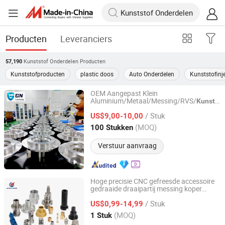
Producten
Leveranciers
Kunststof Onderdelen
Producten
57,190
Kunststofproducten
plastic doos
Auto Onderdelen
Kunststofinje
OEM Aangepast Klein
Aluminium/Metaal/Messing/RVS/
Kunststo
Dongguan Guanneng Automation Technology
Onderdeel, Precisie CNC
Development Co., Ltd.
/ Stuk
Draaien/Frezen/Schuren/EDM/Gewerkte/
US$9,00-10,00
Bewerking
Fabrikant
Onderdelen
(MOQ)
100 Stukken
Guangdong, China
Sinds 2023
Verstuur aanvraag
Hoge precisie CNC gefreesde accessoire
gedraaide draaipartij messing koper
Suzhou Jinquan Jinggong Electronics Co., Ltd.
titanium ijzer
machinale
kunststof
/ Stuk
prototype op maat gemaakte
US$0,99-14,99
onderdelen
voor medische luchtvaart
Jiangsu, China
Sinds 2022
(MOQ)
1 Stuk