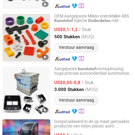
OEM Aangepaste Milieu-vriendelijke ABS
Injectie
met
Kunststof
Onderdelen
Xiamen Steady Plastic Mold Co.,Ltd
Snijdienst voor Industrieel Gebruik RoHS
/ Stuk
Gecertificeerd
US$0,1-1,2
Fujian, China
Sinds 2025
(MOQ)
500 Stukken
Verstuur aanvraag
Aangepaste
vormoplossing
kunststof
hoge precisie autoonderdeel automotive
Shenzhen Grand Prospect Plastic Products Co., Ltd.
component gemaakt in China
/ Stuk
geauditeerde geverifieerde fabriek
US$0,05-0,8
Guangdong, China
Sinds 2026
(MOQ)
3.000 Stukken
Verstuur aanvraag
Gespecialiseerd in de op maat gemaakte
productie van nylon plastic auto-
Hexian Inch Composite Co., Ltd.
onderdelen
/ Stuk