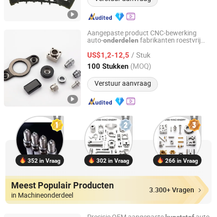
Aangepaste product CNC-bewerking
auto-
fabrikanten roestvrij
onderdelen
Dongguan Hanztek Metal & Plastic Co., Ltd.
staal aluminium
kunststof
/ Stuk
titaniumlegering
hardware
US$1,2-12,5
onderdelen
onderdeel
Guangdong, China
Sinds 2025
(MOQ)
100 Stukken
Verstuur aanvraag
352 in Vraag
302 in Vraag
266 in Vraag
Meest Populair Producten
3.300+ Vragen
in Machineonderdeel