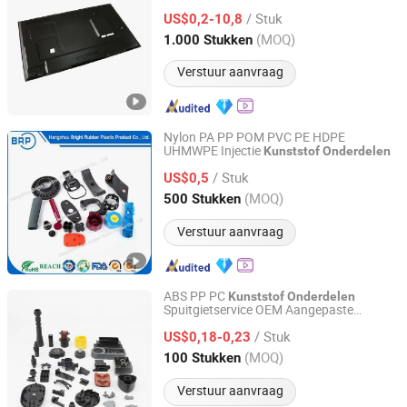
Injectie
Onderdelen
/ Stuk
US$0,2-10,8
Guangdong, China
Sinds 2026
(MOQ)
1.000 Stukken
Verstuur aanvraag
Nylon PA PP POM PVC PE HDPE
UHMWPE Injectie
Kunststof
Onderdelen
Hangzhou Bright Rubber Plastic Product Co., Ltd.
/ Stuk
US$0,5
Zhejiang, China
Sinds 2012
(MOQ)
500 Stukken
Verstuur aanvraag
ABS PP PC
Kunststof
Onderdelen
Spuitgietservice OEM Aangepaste
Qingdao Yida Industry And Trade Co., Ltd
Producten
Kunststof
/ Stuk
US$0,18-0,23
Shandong, China
Sinds 2023
(MOQ)
100 Stukken
Verstuur aanvraag