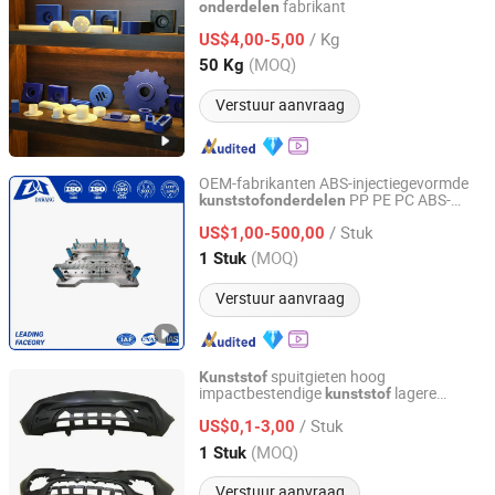
fabrikant
onderdelen
Dezhou Hesheng Plastic Co., Ltd.
/ Kg
US$4,00-5,00
Shandong, China
Sinds 2020
(MOQ)
50 Kg
Verstuur aanvraag
OEM-fabrikanten ABS-injectiegevormde
PP PE PC ABS-
kunststof
onderdelen
Dongguan Da Wang Precision Mould Co., Ltd.
injectiegevormde
kunststof
onderdelen
/ Stuk
US$1,00-500,00
Guangdong, China
Sinds 2025
(MOQ)
1 Stuk
Verstuur aanvraag
spuitgieten hoog
Kunststof
impactbestendige
lagere
kunststof
Xiamen Papler Technology Co., Ltd.
bumper grille schaal op maat voor
/ Stuk
commerciële voertuig voorzijde
US$0,1-3,00
onderdelen
Fujian, China
Sinds 2022
(MOQ)
1 Stuk
Verstuur aanvraag