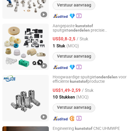
Verstuur aanvraag
Aangepaste
kunststof
spuitgiet
precisie
onderdelen
Shenzhen Bergek Technology Co., Ltd.
fabricageservice leverancier
/ Stuk
US$0,8-2,5
Guangdong, China
Sinds 2019
(MOQ)
1 Stuk
Verstuur aanvraag
Hoogwaardige spuitgiet
voor
onderdelen
efficiënte
productie
kunststof
Wenzhou Jiangdun Metal Co., Ltd.
/ Stuk
US$1,49-2,59
Zhejiang, China
Sinds 2024
(MOQ)
10 Stukken
Verstuur aanvraag
Engineering
CNC UHMWPE
kunststof