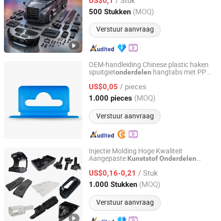
US$0,1
Anhui, China
Sinds 2011
(MOQ)
500 Stukken
Verstuur aanvraag
OEM-handleiding Chinese plastic haken
spuitgiet
hangtabs met PP
onderdelen
Yuyao Xingxin Plastic Factory
ABS of PC-materiaal
/ pieces
US$0,05
Zhejiang, China
Sinds 2024
(MOQ)
1.000 pieces
Verstuur aanvraag
Injectie Molding Hoge Kwaliteit
Aangepaste
Kunststof
Onderdelen
Qingdao Yida Industry And Trade Co., Ltd
Behuizing Injectie Mould
Kunststof
/ Stuk
Producten
US$0,16-0,21
Shandong, China
Sinds 2023
(MOQ)
1.000 Stukken
Verstuur aanvraag