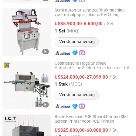
Semi-automatische zeefdrukmachine
voor decalpapier, plastic PVC-blad,
Dongguan Hoystar Machinery Co., Ltd.
automatische zeefdrukmachine,
/ Set
zeefdrukstation
US$5.900,00-6.500,00
Guangdong, China
Sinds 2025
(MOQ)
1 Set
Verstuur aanvraag
Cosmetische Hoge Snelheid
Automatische Zeefdrukmachine met UV
LUEN CHEONG PRINTING EQUIPMENT LTD
Uitharding en Vlambehandeling
/ Stuk
US$24.000,00-27.099,00
Guangdong, China
Sinds 2008
(MOQ)
1 Stuk
Verstuur aanvraag
Beste Kwaliteit PCB Stencil Printer/SMT
Screen Printer voor PCB Printen
Dongguan ICT Technology Co.,Ltd.
/ Stuk
US$25.000,00-60.000,00