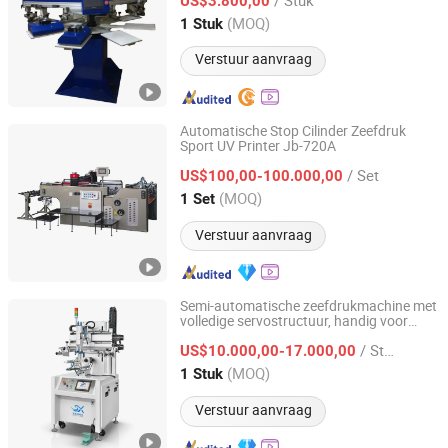
US$3.800,00
Shandong, China
Sinds 2026
(MOQ)
1 Stuk
Verstuur aanvraag
Automatische Stop Cilinder Zeefdruk
Sport UV Printer Jb-720A
Zhejiang Jinbao Machinery Co., Ltd.
/ Set
US$100,00-100.000,00
Zhejiang, China
Sinds 2013
(MOQ)
1 Set
Verstuur aanvraag
Semi-automatische zeefdrukmachine met
volledige servostructuur, handig voor
Shenzhen Shengxin Automation Equipment Co., Ltd.
aanpassing
/ Stuk
US$10.000,00-17.000,00
Guangdong, China
Sinds 2015
(MOQ)
1 Stuk
Verstuur aanvraag