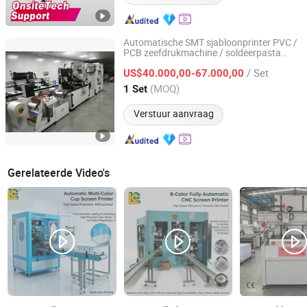
Automatische SMT sjabloonprinter PVC /
PCB zeefdrukmachine / soldeerpasta
Lingtie (Xiamen) Machinery Co., Ltd.
printer
/ Set
US$40.000,00-67.000,00
Fujian, China
Sinds 2019
(MOQ)
1 Set
Verstuur aanvraag
Gerelateerde Video's