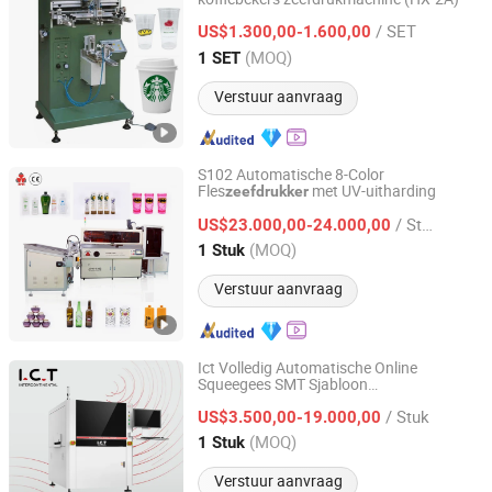
Dongguan Chang-Ho Printing Machinery Co., Ltd.
/ SET
US$1.300,00-1.600,00
Guangdong, China
Sinds 2017
(MOQ)
1 SET
Verstuur aanvraag
S102 Automatische 8-Color
Fles
met UV-uitharding
zeefdrukker
Shenzhen Hejia Automatic Printing Machine Co., Ltd.
/ Stuk
US$23.000,00-24.000,00
Guangdong, China
Sinds 2022
(MOQ)
1 Stuk
Verstuur aanvraag
Ict Volledig Automatische Online
Squeegees SMT Sjabloon
Dongguan ICT Technology Co.,Ltd.
Zeefdrukmachine PCB SMD Plaatsing
/ Stuk
Loodpasta Printer
US$3.500,00-19.000,00
Guangdong, China
Sinds 2013
(MOQ)
1 Stuk
Verstuur aanvraag