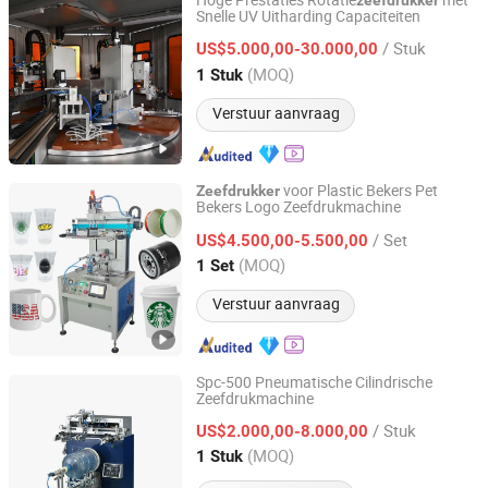
Hoge Prestaties Rotatie
met
zeefdrukker
Snelle UV Uitharding Capaciteiten
Ningbo Taiji Intelligent Technology Co., Ltd.
/ Stuk
US$5.000,00-30.000,00
Zhejiang, China
Sinds 2026
(MOQ)
1 Stuk
Verstuur aanvraag
voor Plastic Bekers Pet
Zeefdrukker
Bekers Logo Zeefdrukmachine
Dongguan Chang-Ho Printing Machinery Co., Ltd.
/ Set
US$4.500,00-5.500,00
Guangdong, China
Sinds 2017
(MOQ)
1 Set
Verstuur aanvraag
Spc-500 Pneumatische Cilindrische
Zeefdrukmachine
Wenzhou Changs International
/ Stuk
US$2.000,00-8.000,00
Zhejiang, China
Sinds 2005
(MOQ)
1 Stuk