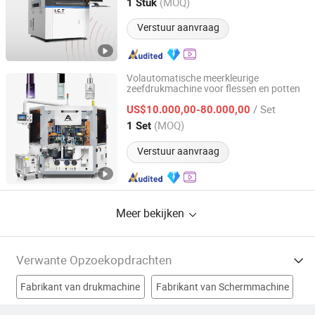
Guangdong, China
Sinds 2013
(MOQ)
1 Stuk
Verstuur aanvraag
Volautomatische meerkleurige
zeefdrukmachine voor flessen en potten
AMAN INDUSTRY CO., LTD.
/ Set
US$10.000,00-80.000,00
Jiangsu, China
Sinds 2010
(MOQ)
1 Set
Verstuur aanvraag
Meer bekijken
Verwante Opzoekopdrachten
Fabrikant van drukmachine
Fabrikant van Schermmachine