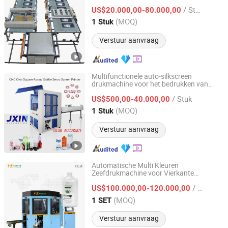
/ Stuk
US$20.000,00-80.000,00
Zhejiang, China
Sinds 2005
(MOQ)
1 Stuk
Verstuur aanvraag
Multifunctionele auto-silkscreen
drukmachine voor het bedrukken van
Liuzhou Jiexin Machinery Co., Ltd.
knoppen en plastic ovale vierkante
/ Stuk
cilinderflessen met droger
US$500,00-40.000,00
Guangxi, China
Sinds 2016
(MOQ)
1 Stuk
Verstuur aanvraag
Automatische Multi Kleuren
Zeefdrukmachine voor Vierkante
SHEN FA ENG. CO., LTD.(GUANGZHOU)
Cosmeticacreme Fles
/ SET
US$100.000,00-120.000,00
Guangdong, China
Sinds 2011
(MOQ)
1 SET
Verstuur aanvraag