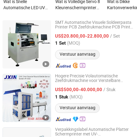
Wat is Snelle
Wat is Volledige Servo 8
Wat is Dikke
Automatische LED UV
Kleurenschermprinter
Kartonverwerki
Zeefdrukmachine voor
met CCD Positionering
Automatische
Ronde Plastic & Papieren
Vlambehandeling UV
Horizontale
SMT Automatische Visuele Soldeerpasta
Bekers 360 Logo Printen
Uitharding voor Ronde
Zeefdrukmachi
Printer PCB Zeefdrukmachine PCB Printer
Shenzhen Shengdian Electronic Equipment Co., Ltd.
Fabrikant
Vierkante Flescontainer
/ Set
US$20.800,00-22.800,00
Guangdong, China
Sinds 2022
(MOQ)
1 Set
Verstuur aanvraag
Hogere Precisie Volautomatische
Zeefdrukmachine voor Verstelbare
Liuzhou Jiexin Machinery Co., Ltd.
Knoppen en Plastic Glazen Ovale Ronde
/ Stuk
Flessen
US$500,00-40.000,00
Guangxi, China
Sinds 2016
(MOQ)
1 Stuk
Verstuur aanvraag
Verpakkingslabel Automatische Platter
Schermprinter met UV-
Shenzhen Tamprinter Printing Machin