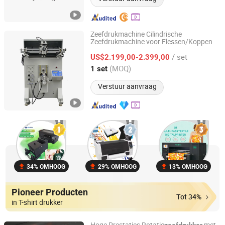
Zeefdrukmachine Cilindrische
Zeefdrukmachine voor Flessen/Koppen
Dongguan Howell Machinery Co., Ltd.
/ set
US$2.199,00-2.399,00
Guangdong, China
Sinds 2021
(MOQ)
1 set
Verstuur aanvraag
34% OMHOOG
29% OMHOOG
13% OMHOOG
Pioneer Producten
Tot 34%
in T-shirt drukker