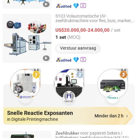
S103 Volautomatische UV-
zeefdrukmachine voor fles, buis, marker,
Shenzhen Hejia Automatic Printing Machine Co., Ltd.
dop
/ set
US$20.000,00-24.000,00
Guangdong, China
Sinds 2022
(MOQ)
1 set
Verstuur aanvraag
Snelle Reactie Exposanten
Minder dan 2 h
in Digitale Printingmachine
voor papieren bekers /
Zeefdrukker
koffiebekers zeefdrukmachine (HX-2A)