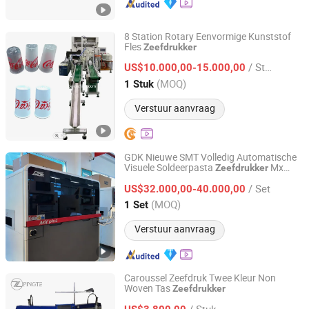
8 Station Rotary Eenvormige Kunststof
Fles
Zeefdrukker
HENGXIN PRINTING TECHNOLOGY CO., LIMITED
/ Stuk
US$10.000,00-15.000,00
Guangdong, China
Sinds 2023
(MOQ)
1 Stuk
Verstuur aanvraag
GDK Nieuwe SMT Volledig Automatische
Visuele Soldeerpasta
Mx
Zeefdrukker
Shenzhen HTGD Intelligent Equipment Co., Ltd.
Plus
/ Set
US$32.000,00-40.000,00
Guangdong, China
Sinds 2021
(MOQ)
1 Set
Verstuur aanvraag
Caroussel Zeefdruk Twee Kleur Non
Woven Tas
Zeefdrukker
Qingdao Pingte Machinery Equipment Co., Ltd
/ Stuk