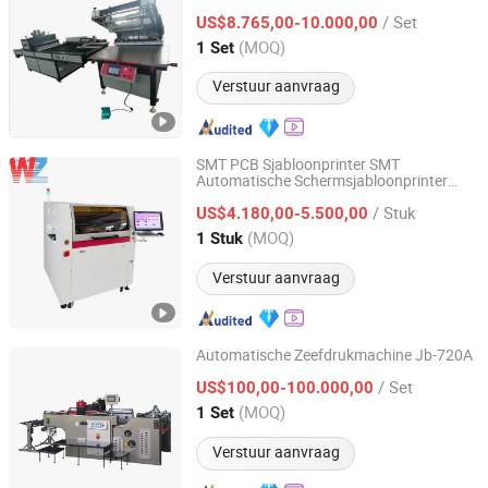
uithardingssysteem
/ Set
US$8.765,00-10.000,00
Guangdong, China
Sinds 2013
(MOQ)
1 Set
Verstuur aanvraag
SMT PCB Sjabloonprinter SMT
Automatische Schermsjabloonprinter
Shenzhen Tuoxing Electromechanical Equipment Co., Ltd.
Keyan K6 Soldeerpasta Drukmachine
/ Stuk
US$4.180,00-5.500,00
Guangdong, China
Sinds 2018
(MOQ)
1 Stuk
Verstuur aanvraag
Automatische Zeefdrukmachine Jb-720A
Zhejiang Jinbao Machinery Co., Ltd.
/ Set
US$100,00-100.000,00
(MOQ)
1 Set
Zhejiang, China
Sinds 2013
Verstuur aanvraag