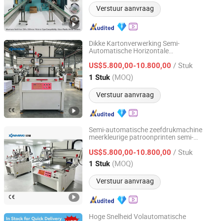
Verstuur aanvraag
Dikke Kartonverwerking Semi-
Automatische Horizontale
Shanghai Xinming Electromechanical Equipment Co., Ltd.
Zeefdrukmachine
/ Stuk
US$5.800,00-10.800,00
Jiangsu, China
Sinds 2026
(MOQ)
1 Stuk
Verstuur aanvraag
Semi-automatische zeefdrukmachine
meerkleurige patroonprinten semi-
Shanghai Xinming Electromechanical Equipment Co., Ltd.
automatische horizontale
/ Stuk
zeefdrukmachine
US$5.800,00-10.800,00
Jiangsu, China
Sinds 2026
(MOQ)
1 Stuk
Verstuur aanvraag
Hoge Snelheid Volautomatische