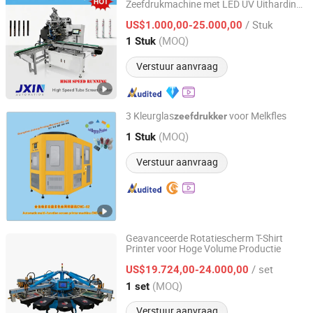
Zeefdrukmachine met LED UV Uitharding
Liuzhou Jiexin Machinery Co., Ltd.
en in Grote Voorraad van
/ Stuk
Standaardmodellen
US$1.000,00-25.000,00
Guangxi, China
Sinds 2016
(MOQ)
1 Stuk
Verstuur aanvraag
3 Kleurglas
voor Melkfles
zeefdrukker
Guangzhou Jiuhong Intelligent Equipment Co., Ltd.
(MOQ)
1 Stuk
Guangdong, China
Sinds 2016
Verstuur aanvraag
Geavanceerde Rotatiescherm T-Shirt
Printer voor Hoge Volume Productie
Zhongshan Tianqi Printing Equipment Technology Co.,
Ltd
/ set
US$19.724,00-24.000,00
(MOQ)
1 set
Guangdong, China
Sinds 2025
Verstuur aanvraag