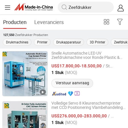
Producten
Leveranciers
Zeefdrukker
Producten
127,550
Drukmachines
Printer
Drukapparatuur
3D Printer
Zeefdruk
Snelle Automatische LED UV
Zeefdrukmachine voor Ronde Plastic &
LUEN CHEONG PRINTING EQUIPMENT LTD
Papieren Bekers 360 Logo Printen
/ Stuk
US$17.800,00-18.500,00
Guangdong, China
Sinds 2008
(MOQ)
1 Stuk
Verstuur aanvraag
Volledige Servo 8 Kleurenschermprinter
met CCD Positionering Vlambehandeling
LUEN CHEONG PRINTING EQUIPMENT LTD
UV Uitharding voor Ronde Vierkante
/ Stuk
Flescontainer
US$276.000,00-283.000,00
Guangdong, China
Sinds 2008
(MOQ)
1 Stuk