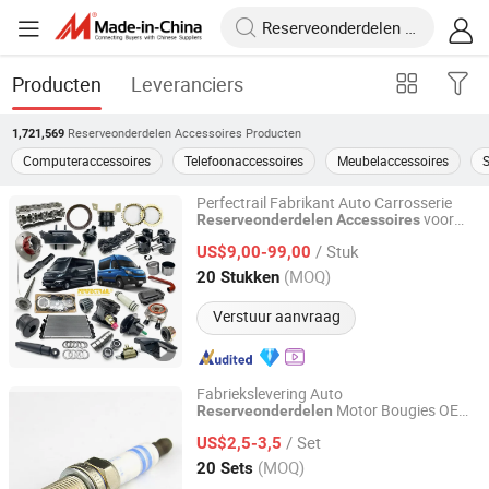
Producten
Leveranciers
Reserveonderdelen Accessoires
Producten
1,721,569
Computeraccessoires
Telefoonaccessoires
Meubelaccessoires
S
Perfectrail Fabrikant Auto Carrosserie
voor
Reserveonderdelen
Accessoires
IDO GROUP CO., LTD.
Iveco Daily Bus Van Citys 2.8 3.0
/ Stuk
US$9,00-99,00
Jiangsu, China
Sinds 2016
(MOQ)
20 Stukken
Verstuur aanvraag
Fabriekslevering Auto
Motor Bougies OEM
Reserveonderdelen
Wuhan Circle Star Auto Parts Co., Ltd
Auto Vrachtwagen Motorfiets Onderdelen
/ Set
Auto Auto
Leverancier
US$2,5-3,5
Accessoires
Fabrikant Bkr6e-11 B6tc 22401-ED71b
Hubei, China
Sinds 2025
(MOQ)
20 Sets
1026080gg