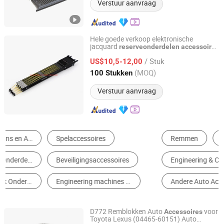
Verstuur aanvraag
Hele goede verkoop elektronische
jacquard
reserveonderdelen
accessoires
YANTAI XINYANG ELECTRONICS CO., LTD.
voor verschillende weefmachines
/ Stuk
US$10,5-12,00
Shandong, China
Sinds 2019
(MOQ)
100 Stukken
Verstuur aanvraag
Remmen
Metaal Verwerkende Machine Onderdelen
Engineering & Construction Machinery Parts
Andere Auto Onderdelen
Andere Auto Accessories
Landbouwmachines Onderdelen
D772 Remblokken Auto
voor
Accessoires
Toyota Lexus (04465-60151) Auto
Suzhou Kamien Auto Parts Co., Ltd.