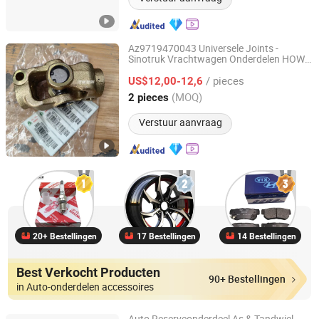
Az9719470043 Universele Joints -
Sinotruk Vrachtwagen Onderdelen HOWO
Jinan Xinghui Truck Parts Co., Ltd
Sitrak Accessoire
/ pieces
US$12,00-12,6
Shandong, China
Sinds 2024
(MOQ)
2 pieces
Verstuur aanvraag
20+ Bestellingen
17 Bestellingen
14 Bestellingen
Best Verkocht Producten
90+ Bestellingen
in Auto-onderdelen accessoires