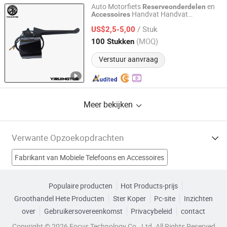
Auto Motorfiets
en
Reserveonderdelen
Handvat Handvat
Accessoires
Xingtai Motoyield Import and Export Co. Ltd
Schakelaar Ml-54
/ Stuk
US$2,5-5,00
Hebei, China
Sinds 2025
(MOQ)
100 Stukken
Verstuur aanvraag
Meer bekijken
Verwante Opzoekopdrachten
Fabrikant van Mobiele Telefoons en Accessoires
Fabrikant van Spelaccessoires
Populaire producten
Hot Products-prijs
Groothandel Hete Producten
Ster Koper
Pc-site
Inzichten
Fabrikant van Vrachtwagen Onderdelen
over
Gebruikersovereenkomst
Privacybeleid
contact
Fabrikant van Beveiligingsaccessoires
Copyright © 2026 Focus Technology Co., Ltd. All Rights Reserved