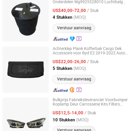
Onderdelen Wg9925528010 Luchtbalg
Zhuoyuan Industry and Trade (Jinan) Co., Ltd.
Vrachtwagen
Accessoires
/ Stuk
US$40,00-72,00
Shandong, China
Sinds 2026
(MOQ)
4 Stukken
Verstuur aanvraag
Achterklep Plank Kofferbak Cargo Dek
Accessoire voor Byd E2 2019-2022 Auto
Danyang Zhuoyi Vehicle Parts Co., Ltd.
Auto Onderdelen
Reserveonderdelen
/ Stuk
Tuning Accessoire
US$22,00-26,00
Jiangsu, China
Sinds 2025
(MOQ)
5 Stukken
Verstuur aanvraag
Bulkprijs Fabrieksleverancier Voorbumper
Koplamp Deur Carrosserie Kits Filters
Yiwu Jony Auto Parts Co., Ltd.
voor
Reserveonderdelen
Accessoires
/ Stuk
Chery Omoda Tiggo 4 Tiggo 5X /7/8 Plus
US$12,5-14,00
Zhejiang, China
Sinds 2022
(MOQ)
10 Stukken
Verstuur aanvraag