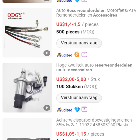
Auto
Motorfiets/ATV
Reserveonderdelen
Remonderdelen en
Accessoires
Qingdao Guosong Machinery Parts Co., Ltd.
/ pieces
US$1,4-1,5
Shandong, China
Sinds 2023
(MOQ)
500 pieces
Verstuur aanvraag
Hoge kwaliteit auto
reserveonderdelen
motor
accessoires
Ningbo Lance Imp&Exp Co., Ltd
/ Stuk
US$2,00-5,00
Zhejiang, China
Sinds 2024
(MOQ)
100 Stukken
Verstuur aanvraag
Achterwielspatbordbevestigingsriemen
85lwfw2a1-11022 458503160 Plastic
Jinan Xinghui Truck Parts Co., Ltd
vrachtwagenonderdelen/accessoire
/ pieces
Hanvan Goede kwaliteit
US$1,05-1,15