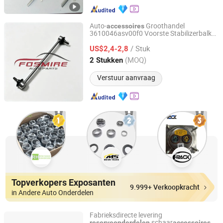
Auto-
Groothandel
accessoires
3610046asv00f0 Voorste Stabilizerbalk
Chongqing Fosmire Import & Export Co., Ltd.
Auto Onderdelen voor GAC GS3
/ Stuk
Hoogwaardige Auto
US$2,4-2,8
Reserveonderdelen
Chongqing, China
Sinds 2025
(MOQ)
2 Stukken
Verstuur aanvraag
Topverkopers Exposanten
9.999+ Verkoopkracht
in Andere Auto Onderdelen
Fabrieksdirecte levering
schaar
reserveonderdelen
accessoires