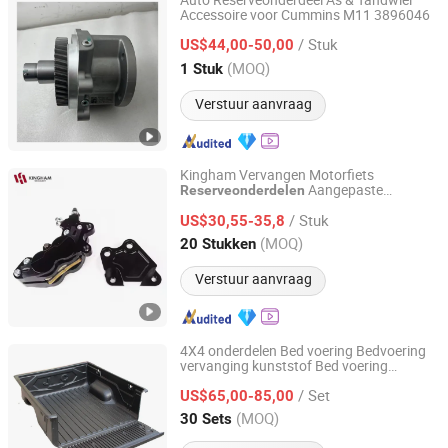
Auto Reserveonderdeel As & Tandwiel
Accessoire voor Cummins M11 3896046
Hubei Yazhan Auto Parts Co., Ltd.
/ Stuk
US$44,00-50,00
Hubei, China
Sinds 2023
(MOQ)
1 Stuk
Verstuur aanvraag
Kingham Vervangen Motorfiets
Aangepaste
Reserveonderdelen
Kingham (Fujian) Technology Co., Ltd.
Universele Motor
accessoires
/ Stuk
US$30,55-35,8
Fujian, China
Sinds 2025
(MOQ)
20 Stukken
Verstuur aanvraag
4X4 onderdelen Bed voering Bedvoering
vervanging kunststof Bed voering
Handas(Guangzhou)Auto Parts Co.,Ltd
Reserve
voor JAC T8 Black
Accessoires
/ Set
voor universele oprapers
US$65,00-85,00
Guangdong, China
Sinds 2024
(MOQ)
30 Sets