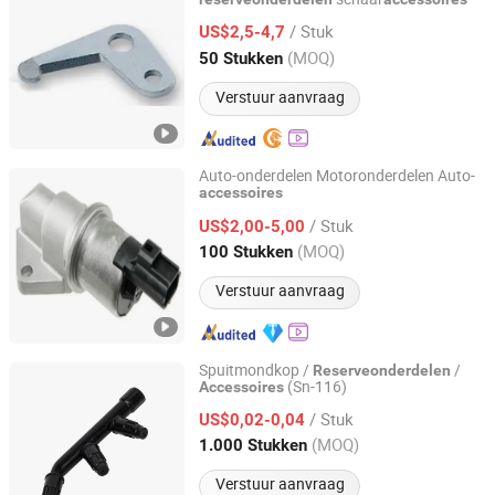
Quanzhou Jingzhun Machine Co., Ltd.
/ Stuk
US$2,5-4,7
Fujian, China
Sinds 2021
(MOQ)
50 Stukken
Verstuur aanvraag
Auto-onderdelen Motoronderdelen Auto-
accessoires
Ningbo Lance Imp&Exp Co., Ltd
/ Stuk
US$2,00-5,00
Zhejiang, China
Sinds 2024
(MOQ)
100 Stukken
Verstuur aanvraag
Spuitmondkop /
/
Reserveonderdelen
(Sn-116)
Accessoires
TAIZHOU TIANYI AGRICULTURE & FORESTRY
MACHINERY CO., LTD.
/ Stuk
US$0,02-0,04
(MOQ)
1.000 Stukken
Zhejiang, China
Sinds 2019
Verstuur aanvraag