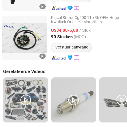
Kigcol Stator Cg200 11p 3h OEM Hoge
Kwaliteit Originele Motorfiets
Chongqing Kalida Industry Co., Ltd.
Motoronderdelen
Reserveonderdelen
/ Stuk
Geschikt voor
US$4,00-5,00
Accessoires
Honda/Akt/Italika/Zs
Chongqing, China
Sinds 2023
(MOQ)
90 Stukken
Verstuur aanvraag
Gerelateerde Video's