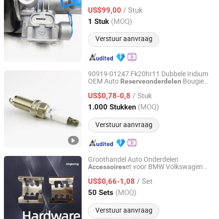
vrachtwagenmotor
reserveonderdelen
/ Stuk
voor Sinotruk HOWO 371 Vrachtwagen
US$99,00
Weichai Wd615 Motor
Shandong, China
Sinds 2025
(MOQ)
1 Stuk
Verstuur aanvraag
90919-01247 Fk20hr11 Dubbele Iridium
OEM Auto
Bougie
Reserveonderdelen
Ningbo Shangerze Auto Parts Co., Ltd.
Leverancier Auto
Accessoires
/ Stuk
US$0,78-0,8
Zhejiang, China
Sinds 2024
(MOQ)
1.000 Stukken
Verstuur aanvraag
Groothandel Auto Onderdelen
et voor BMW Volkswagen
Accessoires
Kingracing Auto Parts Co., Ltd
KIA Seat
/ Set
US$0,66-1,08
Shandong, China
Sinds 2024
(MOQ)
50 Sets
Verstuur aanvraag