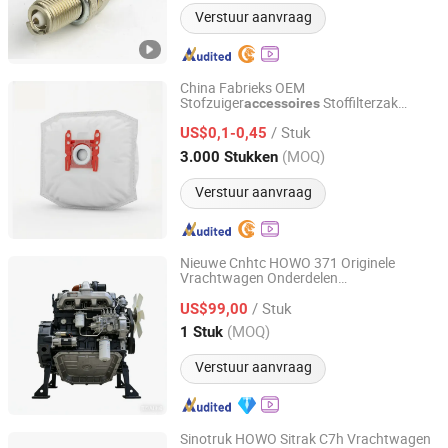
Verstuur aanvraag
China Fabrieks OEM
Stofzuiger
Stoffilterzak
accessoires
Jiaxing Youchuang Electrical Accessories Co, Ltd.
Vervanging voor
Reserveonderdelen
/ Stuk
Bosch Type G Alle Bbz41fgall 00576334
US$0,1-0,45
17000940 Niet-geweven Zak
Zhejiang, China
Sinds 2026
(MOQ)
3.000 Stukken
Verstuur aanvraag
Nieuwe Cnhtc HOWO 371 Originele
Vrachtwagen Onderdelen
Jinan Junhong Auto Parts Co., Ltd
Wg1664820116 Vervangende
/ Stuk
Airconditioning Condensor Radiator
US$99,00
Vrachtwagen
accessoires
Shandong, China
Sinds 2025
(MOQ)
1 Stuk
Verstuur aanvraag
Sinotruk HOWO Sitrak C7h Vrachtwagen