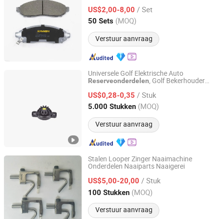
Reserveonderdelen
/ Set
US$2,00-8,00
Jiangsu, China
Sinds 2022
(MOQ)
50 Sets
Verstuur aanvraag
Universele Golf Elektrische Auto
, Golf Bekerhouder
Reserveonderdelen
Dobond (Shanghai) Precision Machinery Co., Ltd.
Accessoires
/ Stuk
US$0,28-0,35
Shanghai, China
Sinds 2020
(MOQ)
5.000 Stukken
Verstuur aanvraag
Stalen Looper Zinger Naaimachine
Onderdelen Naaiparts Naaigerei
QINGDAO JINYING MACHINERY CO., LTD.
/ Stuk
US$5,00-20,00
Shandong, China
Sinds 2021
(MOQ)
100 Stukken
Verstuur aanvraag