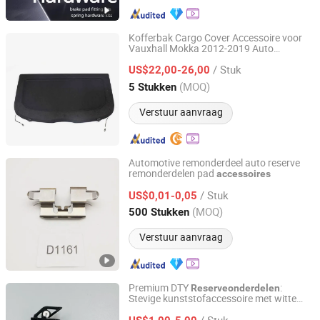
Kofferbak Cargo Cover Accessoire voor
Vauxhall Mokka 2012-2019 Auto
Danyang Zhuoyi Vehicle Parts Co., Ltd.
Auto Onderdelen
Reserveonderdelen
/ Stuk
Tuning Accessoire
US$22,00-26,00
Jiangsu, China
Sinds 2025
(MOQ)
5 Stukken
Verstuur aanvraag
Automotive remonderdeel auto reserve
remonderdelen pad
accessoires
Jinan Sunrise New Material Technology Co., Ltd.
/ Stuk
US$0,01-0,05
Shandong, China
Sinds 2022
(MOQ)
500 Stukken
Verstuur aanvraag
Premium DTY
:
Reserveonderdelen
Stevige kunststofaccessoire met witte
Changshu Suhong Machinery Co., Ltd.
keramiek
/ Stuk