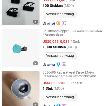
US$1,00-5,00
Jiangsu, China
Sinds 2022
(MOQ)
100 Stukken
Verstuur aanvraag
Spuitmondkoppen /
Reserveonderdelen
/
Accessoires
TAIZHOU TIANYI AGRICULTURE & FORESTRY
MACHINERY CO., LTD.
/ Stuk
US$0,025-0,035
(MOQ)
1.000 Stukken
Zhejiang, China
Sinds 2019
Verstuur aanvraag
3086685 Reparatieset Diesel Motor
Accessoire voor
Reserveonderdelen
Beijing Xinda Creation Machinery Equipment Co., Ltd.
Cummins Onderdelen
/ Stuk
US$60,00-100,00
Beijing, China
Sinds 2022
(MOQ)
1 Stuk
Verstuur aanvraag