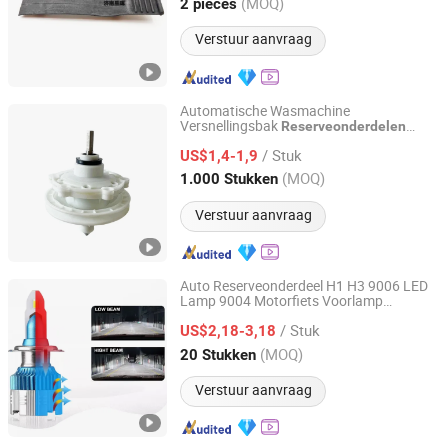
Shandong, China
Sinds 2024
(MOQ)
2 pieces
Verstuur aanvraag
Automatische Wasmachine
Versnellingsbak
Reserveonderdelen
NINGBO SANHE REFRIGERATION CO., LTD.
Accessoires
/ Stuk
US$1,4-1,9
Zhejiang, China
Sinds 2009
(MOQ)
1.000 Stukken
Verstuur aanvraag
Auto Reserveonderdeel H1 H3 9006 LED
Lamp 9004 Motorfiets Voorlamp
Guangdong Liangjian Lighting Co., Ltd.
Gloeilamp
Accessoires
/ Stuk
US$2,18-3,18
Guangdong, China
Sinds 2024
(MOQ)
20 Stukken
Verstuur aanvraag