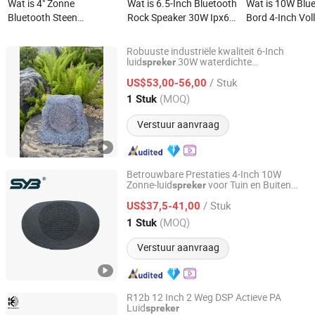
Wat is 4" Zonne
Wat is 6.5-Inch Bluetooth
Wat is 10W Blu
Bluetooth Steen
Rock Speaker 30W Ipx6
Bord 4-Inch Vol
Buitenluidspreker
Waterdichte Multi Unit
Bereik Waterdic
Waterdichte
Koppeling Ritme Licht
Luidspreker Bui
Robuuste industriële kwaliteit 6-Inch
Rotsluidspreker RGB
Buiten Infrarood
Imitatie Steen
luid
30W waterdichte
spreker
Shengyibao Music & Light Technology Co., Ltd.
rotsluid
met Bluetooth voor tuinen
spreker
Ritmische Verlichting
Luidspreker
/ Stuk
US$53,00-56,00
Glanzende
Guangdong, China
Sinds 2026
(MOQ)
1 Stuk
Buitenluidspreker 10W
Bluetooth Bord Voeding
Verstuur aanvraag
voor Tuin Kamperen
Betrouwbare Prestaties 4-Inch 10W
Zonne-luid
voor Tuin en Buiten
spreker
Shengyibao Music & Light Technology Co., Ltd.
gebruik
/ Stuk
US$37,5-41,00
Guangdong, China
Sinds 2026
(MOQ)
1 Stuk
Verstuur aanvraag
R12b 12 Inch 2 Weg DSP Actieve PA
Luid
spreker
Kangzheng Acoustics (Zhejiang) Co., Ltd.