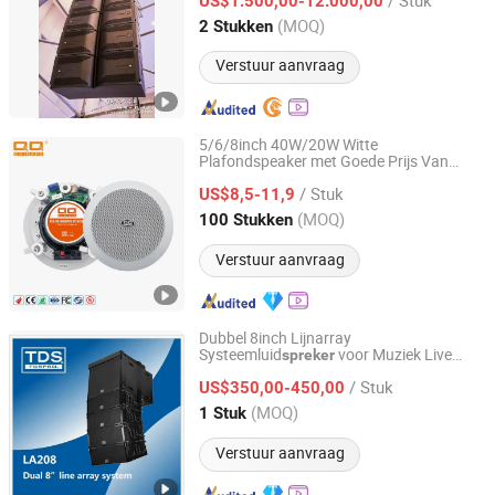
US$1.500,00-12.000,00
Guangdong, China
Sinds 2018
(MOQ)
2 Stukken
Verstuur aanvraag
5/6/8inch 40W/20W Witte
Plafondspeaker met Goede Prijs Van
Guangzhou Lingyin Electronic Co., Ltd.
Chinese Fabriek
/ Stuk
US$8,5-11,9
Guangdong, China
Sinds 2011
(MOQ)
100 Stukken
Verstuur aanvraag
Dubbel 8inch Lijnarray
Systeemluid
voor Muziek Live
spreker
TDS ACOUSTIC CO., LIMITED
Optreden Theater en Opera
/ Stuk
US$350,00-450,00
Guangdong, China
Sinds 2012
(MOQ)
1 Stuk
Verstuur aanvraag