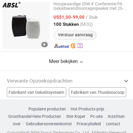
Hoogwaardige 20W 4'' Conferentie PA
Geluidswandmontagespeaker met 25-
Hangzhou Vertex Broadcasting Audio Co., Ltd.
Core Tweeter
/ Stuk
US$1,00-99,00
Zhejiang, China
Sinds 2025
(MOQ)
100 Stukken
Verstuur aanvraag
Meer bekijken
Verwante Opzoekopdrachten
Fabrikant van Geluidssysteem
Fabrikant van Thuisbioscoop
Fabrikant van PA-systeem
Populaire producten
Hot Products-prijs
Groothandel Hete Producten
Ster Koper
Pc-site
Inzichten
Fabrikant van luidspreker bluetooth
over
Gebruikersovereenkomst
Privacybeleid
contact
Computerspeaker Fabrieken
Autospeaker Fabrieken
Copyright © 2026 Focus Technology Co., Ltd. All Rights Reserved