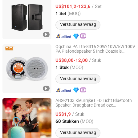
/ Set
US$101,2-123,6
Zhejiang, China
Sinds 2026
(MOQ)
1 Set
Verstuur aanvraag
Qqchina PA Lth-8315 20W/10W/5W 100V
PA Plafondspeaker 5 Inch Coaxiale
Guangzhou Lingyin Electronic Co., Ltd.
Speaker voor Commerciële Audio OEM
/ Stuk
Fabriek Groothandel
US$8,00-12,00
Guangdong, China
Sinds 2011
(MOQ)
1 Stuk
Verstuur aanvraag
ABS-2103 Kleurrijke LED Licht Bluetooth
Speaker, Draagbare Draadloze
Dongguan Infocore Electronic Technology Co., Ltd
Luid
met TWS & Handsfree Bellen
spreker
/ Stuk
voor Feesten, Reizen &
US$1,9
Buitenevenementen
Guangdong, China
Sinds 2026
(MOQ)
60 Stukken
Verstuur aanvraag