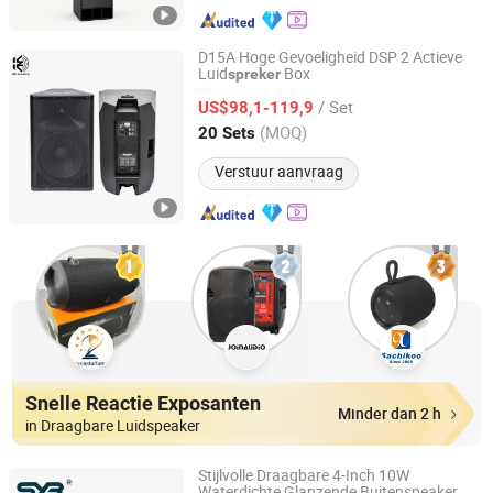
D15A Hoge Gevoeligheid DSP 2 Actieve
Luid
Box
spreker
Kangzheng Acoustics (Zhejiang) Co., Ltd.
/ Set
US$98,1-119,9
Zhejiang, China
Sinds 2026
(MOQ)
20 Sets
Verstuur aanvraag
Snelle Reactie Exposanten
Minder dan 2 h
in Draagbare Luidspeaker
Stijlvolle Draagbare 4-Inch 10W
Waterdichte Glanzende Buitenspeaker