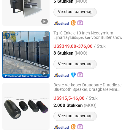
Zhejiang, China
Sinds 2025
(MOQ)
5 Stukken
Verstuur aanvraag
Tq10 Enkele 10 Inch Neodymium
Lijnarrayluid
voor Buitenshow
spreker
Enping TACT Pro Audio Equipment Co.,Ltd.
/ Stuk
US$349,00-376,00
Guangdong, China
Sinds 2016
(MOQ)
8 Stukken
Verstuur aanvraag
Beste Verkoper Draagbare Draadloze
Bluetooth Speaker, Draagbare Mini
YUOKO ELECTRONICS CO., LIMITED
Bluetooth Speaker met Bt USB Aux TF Tw
/ Stuk
Telefoon Functie Lichten Geluid Wisselen
US$15,5-16,00
Guangdong, China
Sinds 2013
(MOQ)
2.000 Stukken
Verstuur aanvraag