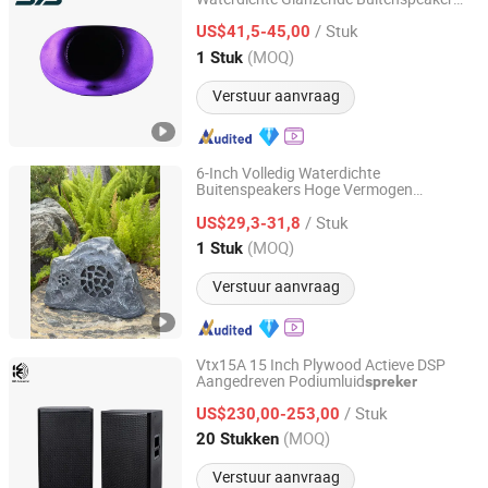
Shengyibao Music & Light Technology Co., Ltd.
met Bluetooth-functie
/ Stuk
US$41,5-45,00
Guangdong, China
Sinds 2026
(MOQ)
1 Stuk
Verstuur aanvraag
6-Inch Volledig Waterdichte
Buitenspeakers Hoge Vermogen
Shengyibao Music & Light Technology Co., Ltd.
8W/15W/30W Zonne-energie Geschikt
/ Stuk
voor Buitengebruik
US$29,3-31,8
Guangdong, China
Sinds 2026
(MOQ)
1 Stuk
Verstuur aanvraag
Vtx15A 15 Inch Plywood Actieve DSP
Aangedreven Podiumluid
spreker
Kangzheng Acoustics (Zhejiang) Co., Ltd.
/ Stuk
US$230,00-253,00
Zhejiang, China
Sinds 2026
(MOQ)
20 Stukken
Verstuur aanvraag