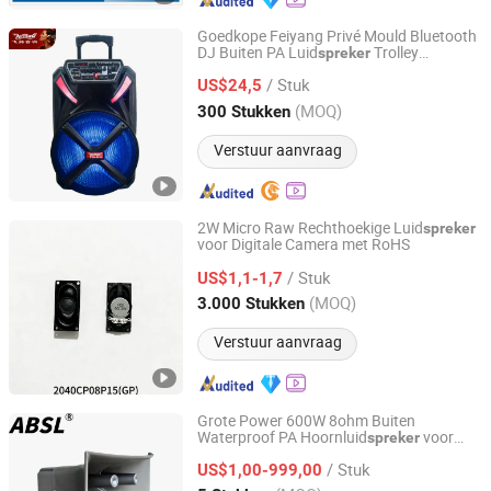
Goedkope Feiyang Privé Mould Bluetooth
DJ Buiten PA Luid
Trolley
spreker
Guangzhou Baiyun District Jianggao Feiyang Electronic
Luid
spreker
Factory
/ Stuk
US$24,5
(MOQ)
300 Stukken
Guangdong, China
Sinds 2014
Verstuur aanvraag
2W Micro Raw Rechthoekige Luid
spreker
voor Digitale Camera met RoHS
Quanzhou Fengqin Electron Co.,Ltd.
/ Stuk
US$1,1-1,7
Fujian, China
Sinds 2026
(MOQ)
3.000 Stukken
Verstuur aanvraag
Grote Power 600W 8ohm Buiten
Waterproof PA Hoornluid
voor
spreker
Hangzhou Vertex Broadcasting Audio Co., Ltd.
Pakistan
/ Stuk
US$1,00-999,00