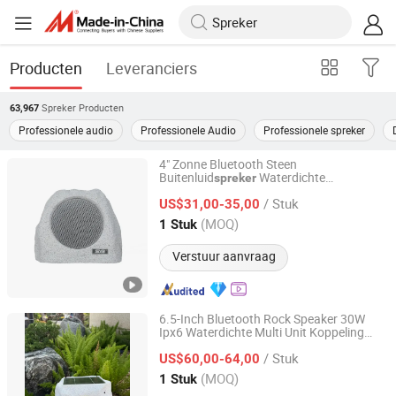
Producten
Leveranciers
Spreker
Producten
63,967
Professionele audio
Professionele Audio
Professionele spreker
4" Zonne Bluetooth Steen
Buitenluid
Waterdichte
spreker
Shengyibao Music & Light Technology Co., Ltd.
Rotsluid
RGB Ritmische
spreker
/ Stuk
Verlichting Glanzende Buitenluid
US$31,00-35,00
spreker
10W Bluetooth Bord Voeding voor Tuin
Guangdong, China
Sinds 2026
(MOQ)
1 Stuk
Kamperen
Verstuur aanvraag
6.5-Inch Bluetooth Rock Speaker 30W
Ipx6 Waterdichte Multi Unit Koppeling
Shengyibao Music & Light Technology Co., Ltd.
Ritme Licht Buiten Infrarood
/ Stuk
US$60,00-64,00
Guangdong, China
Sinds 2026
(MOQ)
1 Stuk