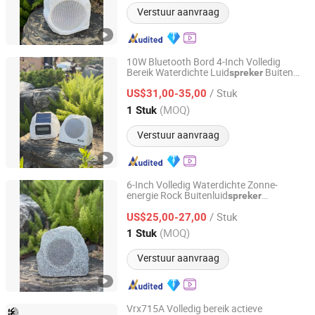
Verstuur aanvraag
10W Bluetooth Bord 4-Inch Volledig
Bereik Waterdichte Luid
Buiten
spreker
Shengyibao Music & Light Technology Co., Ltd.
Imitatie Steen Luid
spreker
/ Stuk
US$31,00-35,00
Guangdong, China
Sinds 2026
(MOQ)
1 Stuk
Verstuur aanvraag
6-Inch Volledig Waterdichte Zonne-
energie Rock Buitenluid
spreker
Shengyibao Music & Light Technology Co., Ltd.
8W/15W/30W Verstelbaar Vermogen
/ Stuk
Weerbestendig Compatibel met Bluetooth
US$25,00-27,00
Perfect voor Patio, Bij het Zwembad & Gar
Guangdong, China
Sinds 2026
(MOQ)
1 Stuk
Verstuur aanvraag
Vrx715A Volledig bereik actieve