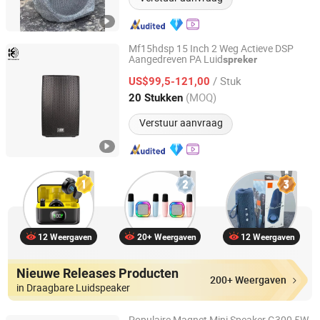
Mf15hdsp 15 Inch 2 Weg Actieve DSP
Aangedreven PA Luid
spreker
Kangzheng Acoustics (Zhejiang) Co., Ltd.
/ Stuk
US$99,5-121,00
Zhejiang, China
Sinds 2026
(MOQ)
20 Stukken
Verstuur aanvraag
12 Weergaven
20+ Weergaven
12 Weergaven
Nieuwe Releases Producten
200+ Weergaven
in Draagbare Luidspeaker