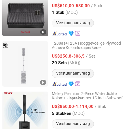
Superieure Geluidskwaliteit Mas-Ma280
/ Stuk
US$510,00-580,00
Guangdong, China
Sinds 2025
(MOQ)
1 Stuk
Verstuur aanvraag
T208as+T25A Hooggevoelige Plywood
Actieve Kolomluid
set
spreker
Kangzheng Acoustics (Zhejiang) Co., Ltd.
/ Set
US$250,8-306,5
Zhejiang, China
Sinds 2026
(MOQ)
20 Sets
Verstuur aanvraag
Mekey Premium 2-Piece Waterdichte
Kolomluid
met 15-Inch Subwoofer
spreker
Guangzhou Jiuding Audio-Visual Technology Co., Ltd.
Mla-9712
/ Stuk
US$850,00-1.114,00
Guangdong, China
Sinds 2025
(MOQ)
5 Stukken
Verstuur aanvraag