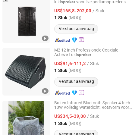
luid
voor live podiumoptredens
spreker
Kangzheng Acoustics (Zhejiang) Co., Ltd.
/ Stuk
US$165,8-202,00
Zhejiang, China
Sinds 2026
(MOQ)
1 Stuk
Verstuur aanvraag
M2 12 Inch Professionele Coaxiale
Actieve Luid
spreker
Kangzheng Acoustics (Zhejiang) Co., Ltd.
/ Stuk
US$91,6-111,2
Zhejiang, China
Sinds 2026
(MOQ)
1 Stuk
Verstuur aanvraag
Buiten Infrared Bluetooth Speaker 4-Inch
10W Volledig Waterdicht, Rotsvorm voor
Shengyibao Music & Light Technology Co., Ltd.
Tuin Decoratie
/ Stuk
US$34,5-39,00
Guangdong, China
Sinds 2026
(MOQ)
1 Stuk
Verstuur aanvraag