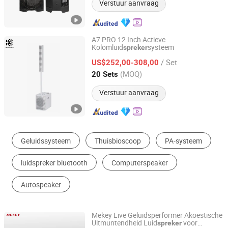
Verstuur aanvraag
A7 PRO 12 Inch Actieve
Kolomluid
systeem
spreker
Kangzheng Acoustics (Zhejiang) Co., Ltd.
/ Set
US$252,00-308,00
Zhejiang, China
Sinds 2026
(MOQ)
20 Sets
Verstuur aanvraag
Professional Audio
Draagbare Luidspeaker
PA Luidspeaker
Draadloze Luidspeaker
Home Cinema Systeem
Mini Luidspeaker
Mekey Live Geluidsperformer Akoestische
Uitmuntendheid Luid
voor
spreker
Guangzhou Jiuding Audio-Visual Technology Co., Ltd.