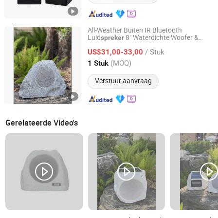
All-Weather Buiten IR Bluetooth
Luid
8" Waterdichte Woofer &
spreker
Shengyibao Music & Light Technology Co., Ltd.
10W/20W/40W Uitgang
/ Stuk
US$31,00-33,00
Guangdong, China
Sinds 2026
(MOQ)
1 Stuk
Verstuur aanvraag
Gerelateerde Video's