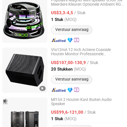
Populaire Magnet Mini Speaker G300 5W
Meerdere Kleuren Optionele Ambient RGB
Shenzhen Zhongnong Economic and Trade Supply Chain
LED Verlichting Versterker 5 Uren Werken
Co., Ltd.
/ Stuk
voor Mobiele Telefoon
US$3,3-4,5
(MOQ)
1 Stuk
Guangdong, China
Sinds 2025
Verstuur aanvraag
Vtx12mA 12 Inch Actieve Coaxiale
Houten Monitor Professionele
Kangzheng Acoustics (Zhejiang) Co., Ltd.
Luid
spreker
/ Stuk
US$107,00-130,9
Zhejiang, China
Sinds 2026
(MOQ)
20 Stukken
Verstuur aanvraag
Ml15A 2 Houten Kast Buiten Audio
Speaker
Kangzheng Acoustics (Zhejiang) Co., Ltd.
/ Stuk
US$99,6-121,00
Zhejiang, China
Sinds 2026
(MOQ)
1 Stuk