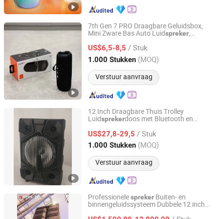
7th Gen 7 PRO Draagbare Geluidsbox,
Mini Zware Bas Auto Luid
,
spreker
Shenzhen Aidi Xinsheng Trading Co., Ltd.
Waterdichte Handheld Draadloze Buiten
/ Stuk
Audio Apparaat
US$6,5-8,5
Guangdong, China
Sinds 2025
(MOQ)
1.000 Stukken
Verstuur aanvraag
12 Inch Draagbare Thuis Trolley
Luid
doos met Bluetooth en
spreker
Ningbo ASM Electronics Technology Co., Ltd.
USB/SD MP3 Luid
spreker
/ Stuk
US$27,8-29,5
Zhejiang, China
Sinds 2011
(MOQ)
1.000 Stukken
Verstuur aanvraag
Professionele
Buiten- en
spreker
binnengeluidssysteem Dubbele 12 inch
Guangzhou Ruifeng Intelligence Technology Co., Ltd
lijnarray PRO audio luid
spreker
/ Stuk