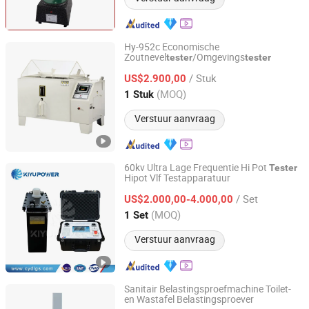
Hy-952c Economische
Zoutnevel
/Omgevings
tester
tester
Dongguan Nanxus Information Technology Co., Ltd
/ Stuk
US$2.900,00
Guangdong, China
Sinds 2023
(MOQ)
1 Stuk
Verstuur aanvraag
60kv Ultra Lage Frequentie Hi Pot
Tester
Hipot Vlf Testapparatuur
Kiyu Power Wuhan Co., Ltd
/ Set
US$2.000,00-4.000,00
Hubei, China
Sinds 2018
(MOQ)
1 Set
Verstuur aanvraag
Sanitair Belastingsproefmachine Toilet-
en Wastafel Belastingsproever
Dongguan Lituo Testing Instrument Co., Ltd.