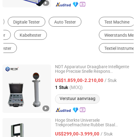
Test Machine
Andere Test Instrument
Weerstands Meter
Durometer
Textiel Instrument
Liquid Analyzer
NDT Apparatuur Draagbare Intelligente
Hoge Precisie Snelle Respons
Refine On (Hebei) Electric Power Technology Co., Ltd.
Geavanceerde 120kv DC Hipot
Tester
/ Stuk
Opties Beschikbaar Van 60kv/2mA tot
US$1.859,00-2.210,00
To200kv/10m Hipot
Tester
Hebei, China
Sinds 2025
(MOQ)
1 Stuk
Verstuur aanvraag
Hoge Sterkte Universele
Trekproefmachine Rubber Staal
Dongguan Youbi Test Equipment Co.,Ltd
Treksterkte
Tester
/ Stuk
US$299,00-3.999,00