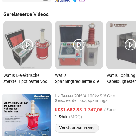
Gerelateerde Video's
Wat is Dielektrische
Wat is
Wat is Tophung
sterkte Hipot tester voor
Spanningfrequentie olie
Kabelbuigteste
het testen van lange
ondergedompelde droge
Torsiecapacitei
lengtes
type gasgevulde
Hv
20kVA 100kv Sf6 Gas
Tester
hoogspanningskabels
transformator hipot
Geïsoleerde Hoogspannings
Hubei Yoan Electrical Equipment Manufacturing Co., Ltd
Testtransformator Cascadable naar
tester apparatuur
/ Stuk
300kv AC Hipot
voor On-Site
US$1.682,35-1.747,06
Tester
Inbedrijfstelling Substation Kabel
Hubei, China
Sinds 2026
(MOQ)
1 Stuk
Verstuur aanvraag