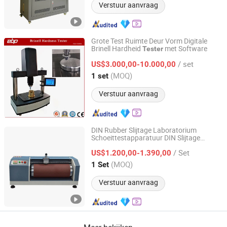
Verstuur aanvraag
Grote Test Ruimte Deur Vorm Digitale
Brinell Hardheid
met Software
Tester
TAIZHOU EBPU PRECISION INSTRUMENTS CO., LTD.
/ set
US$3.000,00-10.000,00
Zhejiang, China
Sinds 2020
(MOQ)
1 set
Verstuur aanvraag
DIN Rubber Slijtage Laboratorium
Schoeittestapparatuur DIN Slijtage
Dongguan Zonhow Testing Equipment Co., Ltd.
Weerstand
Tester
/ Set
US$1.200,00-1.390,00
Guangdong, China
Sinds 2026
(MOQ)
1 Set
Verstuur aanvraag