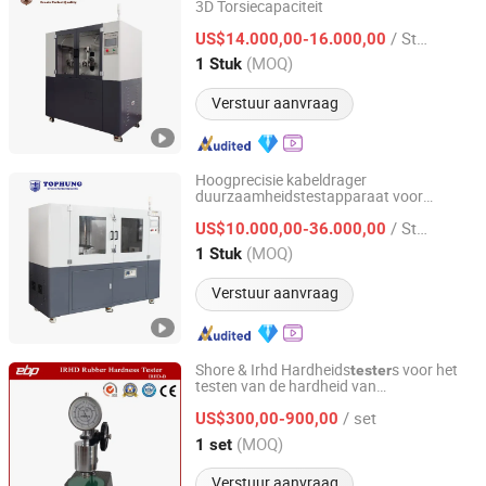
3D Torsiecapaciteit
Suzhou Tophung Machine Equipment Co., Ltd.
/ Stuk
US$14.000,00-16.000,00
Jiangsu, China
Sinds 2016
(MOQ)
1 Stuk
Verstuur aanvraag
Hoogprecisie kabeldrager
duurzaamheidstestapparaat voor
Suzhou Tophung Machine Equipment Co., Ltd.
industrieel gebruik
/ Stuk
US$10.000,00-36.000,00
Jiangsu, China
Sinds 2016
(MOQ)
1 Stuk
Verstuur aanvraag
Shore & Irhd Hardheids
s voor het
tester
testen van de hardheid van
TAIZHOU EBPU PRECISION INSTRUMENTS CO., LTD.
rubbermaterialen
/ set
US$300,00-900,00
Zhejiang, China
Sinds 2020
(MOQ)
1 set
Verstuur aanvraag