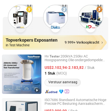
Topverkopers Exposanten
9.999+ Verkoopkracht
in Test Machine
Hv
200kVA 250kv AC
Tester
Hoogspanning Olie-ondergedompelde
Hubei Yoan Electrical Equipment Manufacturing Co., Ltd
Transformator Hipot
Tester
/ Stuk
Doorlaatspanning Testset IEC60243
US$2.102,94-2.183,82
Hubei, China
Sinds 2026
(MOQ)
1 Stuk
Verstuur aanvraag
ISO7686 Standaard Automatische Hoge
Precisie PC Besturing Aanraakscherm
GOLDEN TIME TECHNOLOGY DEVELOPMENT LIMITED
Bediening PPR PVC Kunststof Pijp
/ Stuk
Opaciteit
Helderheid/ Test
US$2.000,00
Tester