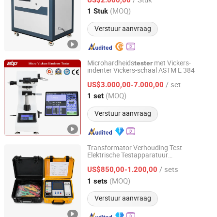
Opaciteit
Tester
Hebei, China
Sinds 2020
(MOQ)
1 Stuk
Verstuur aanvraag
Microhardheids
met Vickers-
tester
indenter Vickers-schaal ASTM E 384
TAIZHOU EBPU PRECISION INSTRUMENTS CO., LTD.
/ set
US$3.000,00-7.000,00
Zhejiang, China
Sinds 2020
(MOQ)
1 set
Verstuur aanvraag
Transformator Verhouding Test
Elektrische Testapparatuur
Wuhan Huayi Electric Power Technology Co., Ltd.
Transformator Wikkeling Weerstand
/ sets
Meter TTR
Verhouding Test
US$850,00-1.200,00
Tester
Apparaat Fabrikant in China
Hubei, China
Sinds 2024
(MOQ)
1 sets
Verstuur aanvraag