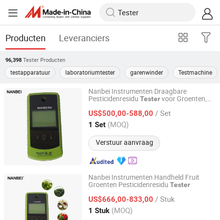
Producten
Leveranciers
Tester
Producten
96,398
testapparatuur
laboratoriumtester
garenwinder
Testmachine
Nanbei Instrumenten Draagbare
Pesticidenresidu
voor Groenten,
Tester
NANBEI INSTRUMENT LIMITED
Fruit, Voedsel, Granen
/ Set
US$500,00-588,00
Henan, China
Sinds 2015
(MOQ)
1 Set
Verstuur aanvraag
Nanbei Instrumenten Handheld Fruit
Groenten Pesticidenresidu
Tester
NANBEI INSTRUMENT LIMITED
/ Stuk
US$666,00-833,00
Henan, China
Sinds 2015
(MOQ)
1 Stuk