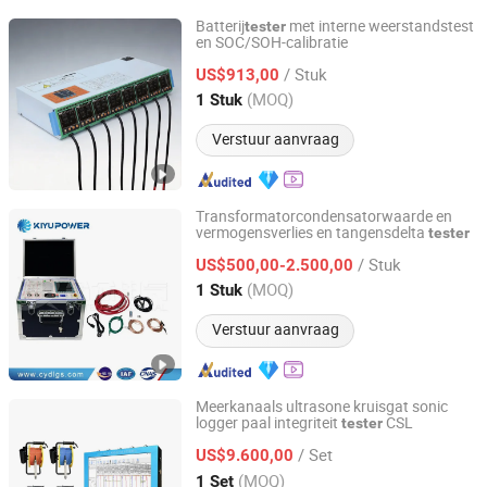
Batterij
met interne weerstandstest
tester
en SOC/SOH-calibratie
Shandong Lingxiang New Energy Technology Co., Ltd.
/ Stuk
US$913,00
Shandong, China
Sinds 2026
(MOQ)
1 Stuk
Verstuur aanvraag
Transformatorcondensatorwaarde en
vermogensverlies en tangensdelta
tester
Kiyu Power Wuhan Co., Ltd
/ Stuk
US$500,00-2.500,00
Hubei, China
Sinds 2018
(MOQ)
1 Stuk
Verstuur aanvraag
Meerkanaals ultrasone kruisgat sonic
logger paal integriteit
CSL
tester
Wuhan Tensense Geotech Co., Ltd.
/ Set
US$9.600,00
Hubei, China
Sinds 2024
(MOQ)
1 Set