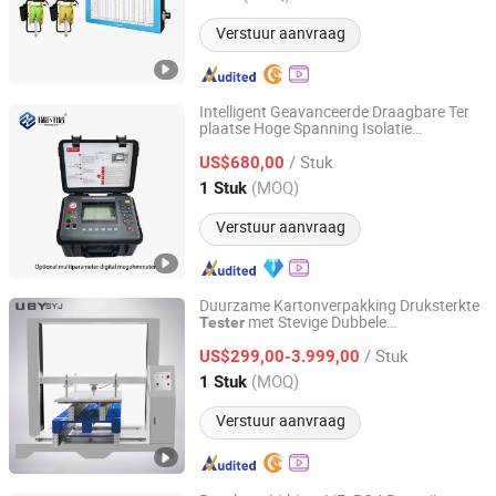
Verstuur aanvraag
Intelligent Geavanceerde Draagbare Ter
plaatse Hoge Spanning Isolatie
Refine On (Hebei) Electric Power Technology Co., Ltd.
Weerstand
Megger
Tester
/ Stuk
Testinstrumenten Beste Technologie
US$680,00
Digitale Megohmmeter Fabriek
Hebei, China
Sinds 2025
(MOQ)
1 Stuk
Verstuur aanvraag
Duurzame Kartonverpakking Druksterkte
met Stevige Dubbele
Tester
Dongguan Youbi Test Equipment Co.,Ltd
Schroefstructuur
/ Stuk
US$299,00-3.999,00
Guangdong, China
Sinds 2024
(MOQ)
1 Stuk
Verstuur aanvraag