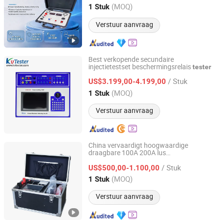
Hubei, China
Sinds 2026
(MOQ)
1 Stuk
Verstuur aanvraag
Best verkopende secundaire
injectietestset beschermingsrelais
tester
Kvtester Electronics Technology Co., Ltd.
/ Stuk
US$3.199,00-4.199,00
Hubei, China
Sinds 2019
(MOQ)
1 Stuk
Verstuur aanvraag
China vervaardigt hoogwaardige
draagbare 100A 200A lus
Wuhan Goldhome Hipot Electrical Co., Ltd.
contactweerstand micro-ohm
voor
tester
/ Stuk
contactweerstandstest
US$500,00-1.100,00
Hubei, China
Sinds 2018
(MOQ)
1 Stuk
Verstuur aanvraag