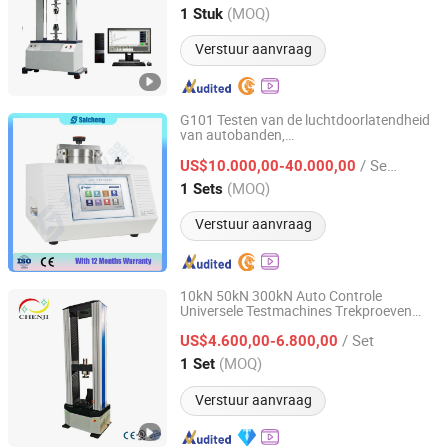
Guangdong, China
Sinds 2024
(MOQ)
1 Stuk
Verstuur aanvraag
G101 Testen van de luchtdoorlatendheid
van autobanden,
Jinan Saicheng Electronic Technology Co., Ltd.
gasdoorlatendheidstestapparaat
/ Sets
US$10.000,00-40.000,00
Shandong, China
Sinds 2025
(MOQ)
1 Sets
Verstuur aanvraag
10kN 50kN 300kN Auto Controle
Universele Testmachines Trekproeven
Jinan Chenji International Trade Co., Ltd.
voor Hout Rubber Staal Materiaal
/ Set
Trekking Compressie Buigen Testen
US$4.600,00-6.800,00
Shandong, China
Sinds 2021
(MOQ)
1 Set
Verstuur aanvraag