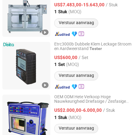
/ Stuk
US$7.483,00-15.643,00
Guangdong, China
Sinds 2023
(MOQ)
1 Stuk
Verstuur aanvraag
Etrc3000b Dubbele Klem Leckage Stroom
en Aardweerstand
Tester
Delta Technology (Chongqing) Co., Ltd.
/ Set
US$600,00
Chongqing, China
Sinds 2022
(MOQ)
1 Set
Verstuur aanvraag
OEM ODM Hete Verkoop Hoge
Nauwkeurigheid Driefasige / Zesfasige
Wuhan Goldhome Hipot Electrical Co., Ltd.
Secundaire Stroominjectie Relais
/ Stuk
Bescherming
voor Fabrieksprijs
US$2.000,00-6.000,00
Tester
Hubei, China
Sinds 2018
(MOQ)
1 Stuk
Verstuur aanvraag