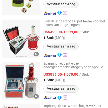
Verstuur aanvraag
Dielektrische sterkte Hipot
voor het
tester
testen van lange lengtes
Wuhan Kaidi Zhengda Electric Co., Ltd.
hoogspanningskabels
/ Stuk
US$499,00-1.999,00
Hubei, China
Sinds 2024
(MOQ)
1 Stuk
Verstuur aanvraag
Spanningfrequentie olie
ondergedompelde droge type gasgevulde
Wuhan Kaidi Zhengda Electric Co., Ltd.
transformator hipot
apparatuur
tester
/ Stuk
US$836,00-1.070,00
Hubei, China
Sinds 2024
(MOQ)
1 Stuk
Verstuur aanvraag
Tophung Th-5814 Kabelbuig
met
tester