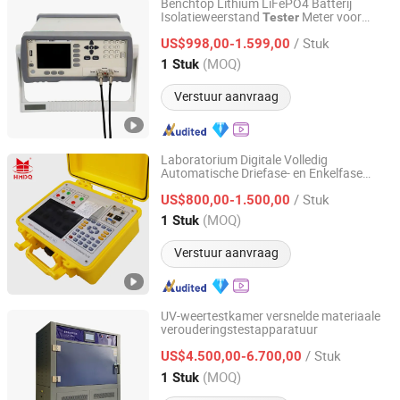
Benchtop Lithium LiFePO4 Batterij
Isolatieweerstand
Meter voor
Tester
Mica Power Co., Ltd.
Lithium Natrium Batterijproductie,
/ Stuk
Batterijkwaliteitsinspectie
US$998,00-1.599,00
Guangdong, China
Sinds 2020
(MOQ)
1 Stuk
Verstuur aanvraag
Laboratorium Digitale Volledig
Automatische Driefase- en Enkelfase
Wuhan Goldhome Hipot Electrical Co., Ltd.
Vermogenstransformator Automatische
/ Stuk
Wikkelingverhouding Vector Groep TTR
US$800,00-1.500,00
Tester
Hubei, China
Sinds 2018
(MOQ)
1 Stuk
Verstuur aanvraag
UV-weertestkamer versnelde materiaale
verouderingstestapparatuur
Dongguan Zhicheng Instrument Co., Ltd.
/ Stuk
US$4.500,00-6.700,00
Guangdong, China
Sinds 2024
(MOQ)
1 Stuk