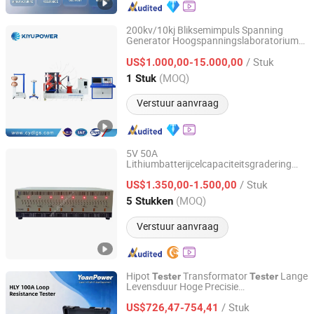
200kv/10kj Bliksemimpuls Spanning
Generator Hoogspanningslaboratorium
Kiyu Power Wuhan Co., Ltd
Apparatuur/ Hipot
Tester
/ Stuk
US$1.000,00-15.000,00
Hubei, China
Sinds 2018
(MOQ)
1 Stuk
Verstuur aanvraag
5V 50A
Lithiumbatterijcelcapaciteitsgradering
HANGZHOU DEKANG INTELLIGENT EQUIPMENT CO., LTD.
elektrische auto tractiebatterijpakket
/ Stuk
balansonderhoud auto cyclus opladen en
US$1.350,00-1.500,00
ontladen equalizer
tester
Zhejiang, China
Sinds 2019
(MOQ)
5 Stukken
Verstuur aanvraag
Hipot
Transformator
Lange
Tester
Tester
Levensduur Hoge Precisie
Hubei Yoan Electrical Equipment Manufacturing Co., Ltd
Contactweerstandmeter Draagbare Hv
/ Stuk
Elektrische Testapparatuur
US$726,47-754,41