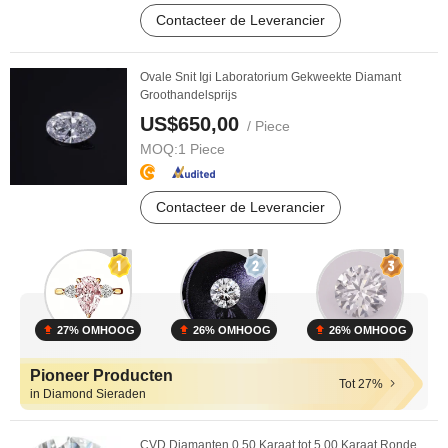
Contacteer de Leverancier
Ovale Snit Igi Laboratorium Gekweekte Diamant
Groothandelsprijs
US$650,00
/ Piece
MOQ:
1 Piece
Contacteer de Leverancier
27% OMHOOG
26% OMHOOG
26% OMHOOG
Pioneer Producten
Tot 27%
in Diamond Sieraden
CVD Diamanten 0.50 Karaat tot 5.00 Karaat Ronde