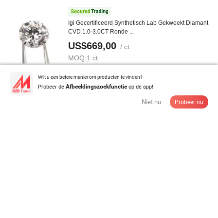
Igi Gecertificeerd Synthetisch Lab Gekweekt Diamant
CVD 1.0-3.0CT Ronde ...
US$669,00
/ ct.
MOQ:
1 ct.
Wilt u een betere manier om producten te vinden?
Contacteer de Leverancier
Probeer de
op de app!
Afbeeldingszoekfunctie
Niet nu
Probeer nu
Hpht/CVD met Certificaat D-H Vvs1-Si1 Los Lab
Gekweekt Diamant voor ...
US$50,00-389,00
/ carat
MOQ:
1 carat
Contacteer de Leverancier