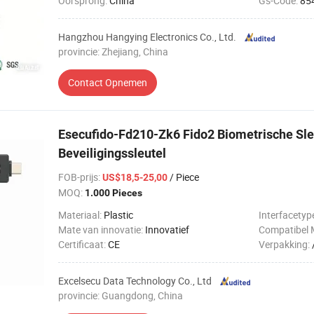
Oorsprong:
China
Gs-Code:
85
Hangzhou Hangying Electronics Co., Ltd.
provincie: Zhejiang, China
Contact Opnemen
Esecufido-Fd210-Zk6 Fido2 Biometrische Sle
Beveiligingssleutel
FOB-prijs
:
/ Piece
US$18,5-25,00
MOQ:
1.000 Pieces
Materiaal:
Plastic
Interfacetyp
Mate van innovatie:
Innovatief
Compatibel 
Certificaat:
CE
Verpakking:
Excelsecu Data Technology Co., Ltd
provincie: Guangdong, China