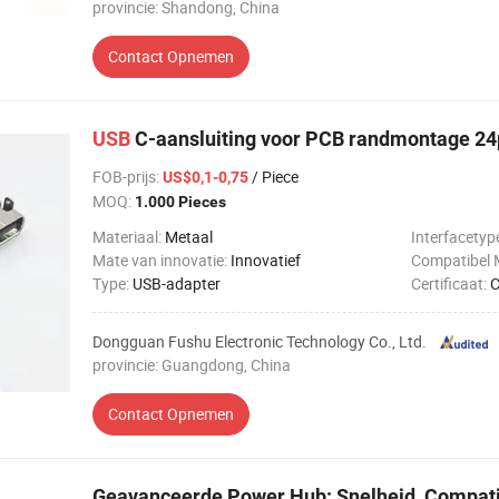
provincie: Shandong, China
Contact Opnemen
USB
C-aansluiting voor PCB randmontage 2
FOB-prijs
:
/ Piece
US$0,1-0,75
MOQ:
1.000 Pieces
Materiaal:
Metaal
Interfacetyp
Mate van innovatie:
Innovatief
Compatibel 
Type:
USB-adapter
Certificaat:
C
Dongguan Fushu Electronic Technology Co., Ltd.
provincie: Guangdong, China
Contact Opnemen
Geavanceerde Power Hub: Snelheid, Compatib