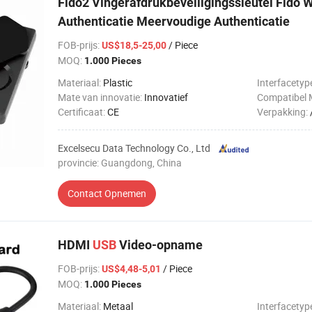
Fido2 Vingerafdrukbeveiligingssleutel Fido
Authenticatie Meervoudige Authenticatie
FOB-prijs
:
/ Piece
US$18,5-25,00
MOQ:
1.000 Pieces
Materiaal:
Plastic
Interfacetyp
Mate van innovatie:
Innovatief
Compatibel 
Certificaat:
CE
Verpakking:
Excelsecu Data Technology Co., Ltd
provincie: Guangdong, China
Contact Opnemen
HDMI
USB
Video-opname
FOB-prijs
:
/ Piece
US$4,48-5,01
MOQ:
1.000 Pieces
Materiaal:
Metaal
Interfacetyp