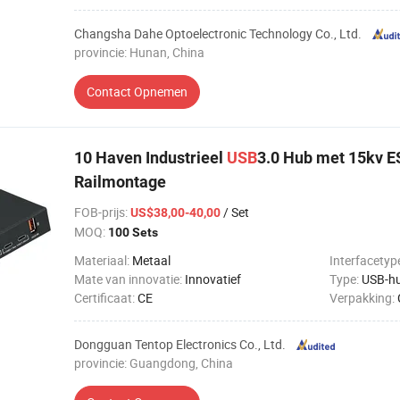
Changsha Dahe Optoelectronic Technology Co., Ltd.
provincie: Hunan, China
Contact Opnemen
10 Haven Industrieel
USB
3.0 Hub met 15kv 
Railmontage
FOB-prijs
:
/ Set
US$38,00-40,00
MOQ:
100 Sets
Materiaal:
Metaal
Interfacetyp
Mate van innovatie:
Innovatief
Type:
USB-h
Certificaat:
CE
Verpakking:
Dongguan Tentop Electronics Co., Ltd.
provincie: Guangdong, China