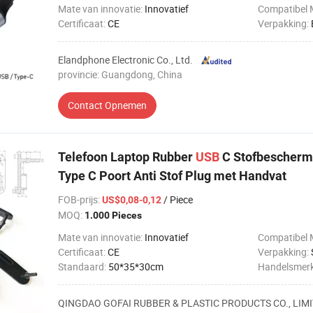
Mate van innovatie:
Innovatief
Compatibel 
Certificaat:
CE
Verpakking:
Elandphone Electronic Co., Ltd.
provincie: Guangdong, China
Contact Opnemen
Telefoon Laptop Rubber
USB
C Stofbescherme
Type C Poort Anti Stof Plug met Handvat
FOB-prijs
:
/ Piece
US$0,08-0,12
MOQ:
1.000 Pieces
Mate van innovatie:
Innovatief
Compatibel 
Certificaat:
CE
Verpakking:
Standaard:
50*35*30cm
Handelsmer
QINGDAO GOFAI RUBBER & PLASTIC PRODUCTS CO., LIM