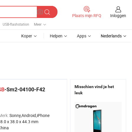
Inloggen
Plaats mijn RFQ
USB-flashstation
Meer
Koper
Helpen
Apps
Nederlands
Misschien vind je het
SB
-Sm2-04100-F42
leuk
Merk:
Sonny,Android,iPhone
8.0 x 38.0 x 44.3 mm
China