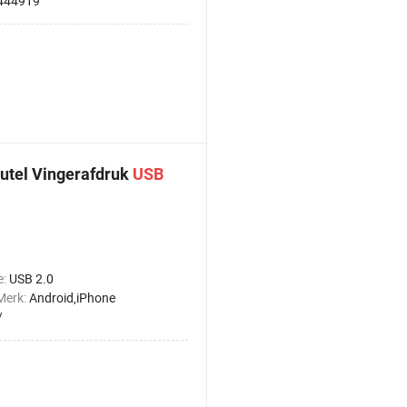
444919
utel Vingerafdruk
USB
e:
USB 2.0
Merk:
Android,iPhone
/