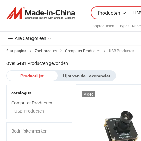
Producten
Topproducten
:
Type C Kabe
Alle Categorieën
Startpagina
Zoek product
Computer Producten
USB Producten
Over
Producten gevonden
5481
Productlijst
Lijst van de Leverancier
catalogus
Video
Computer Producten
USB Producten
Bedrijfskenmerken