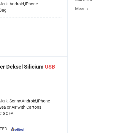
Merk:
Android,iPhone
Meer
Bag
r Deksel Silicium
USB
Merk:
Sonny,Android,iPhone
Sea or Air with Cartons
k:
GOFAI
ITED