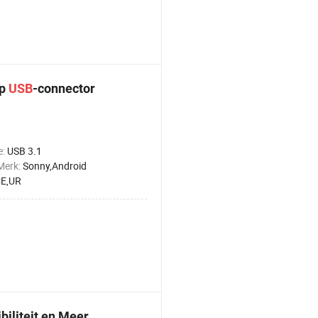
4p
USB
-connector
e:
USB 3.1
Merk:
Sonny,Android
E,UR
iliteit en Meer