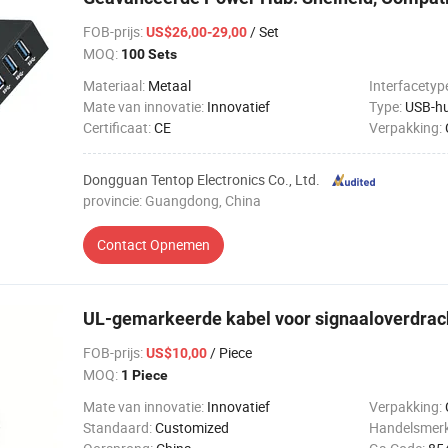
FOB-prijs
:
/ Set
US$26,00-29,00
MOQ:
100 Sets
Materiaal:
Metaal
Interfacetyp
Mate van innovatie:
Innovatief
Type:
USB-h
Certificaat:
CE
Verpakking:
Dongguan Tentop Electronics Co., Ltd.
provincie: Guangdong, China
Contact Opnemen
UL-gemarkeerde kabel voor signaaloverdrach
FOB-prijs
:
/ Piece
US$10,00
MOQ:
1 Piece
Mate van innovatie:
Innovatief
Verpakking:
Standaard:
Customized
Handelsmer