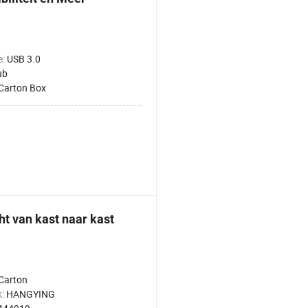
e:
USB 3.0
ub
Carton Box
t van kast naar kast
Carton
k:
HANGYING