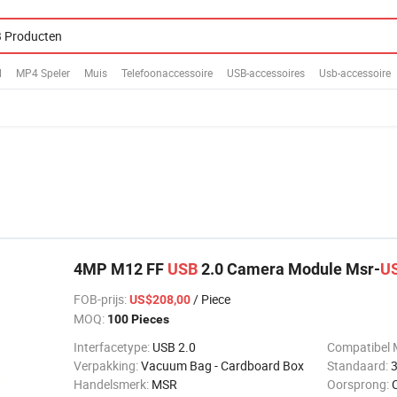
l
MP4 Speler
Muis
Telefoonaccessoire
USB-accessoires
Usb-accessoire
4MP M12 FF
USB
2.0 Camera Module Msr-
U
FOB-prijs
:
/ Piece
US$208,00
MOQ:
100 Pieces
Interfacetype:
USB 2.0
Compatibel 
Verpakking:
Vacuum Bag - Cardboard Box
Standaard:
3
Handelsmerk:
MSR
Oorsprong: