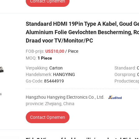
Contact Opnemen
Standaard HDMI 19Pin Type A Kabel, Goud Ge
Aluminium Folie Gevlochten Bescherming, 
Draad voor TV/Monitor/PC
FOB-prijs
:
/ Piece
US$10,00
MOQ:
1 Piece
Verpakking:
Carton
Standaard:
Handelsmerk:
HANGYING
Oorsprong:
Gs-Code:
85444919
Productiecap
Hangzhou Hangying Electronics Co., Ltd.
provincie: Zhejiang, China
Contact Opnemen