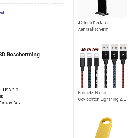
42 Inch Reclame
Aanraakscherm
Computer met Win en
Android Systeem Optie
Advertentie Speler LED
ESD Bescherming
Reclame 4K HD Weergave
Kiosk
e:
USB 3.0
Fabrieks Nylon
ub
Gevlochten Lightning 2.0
Carton Box
Telefoonaccessoires