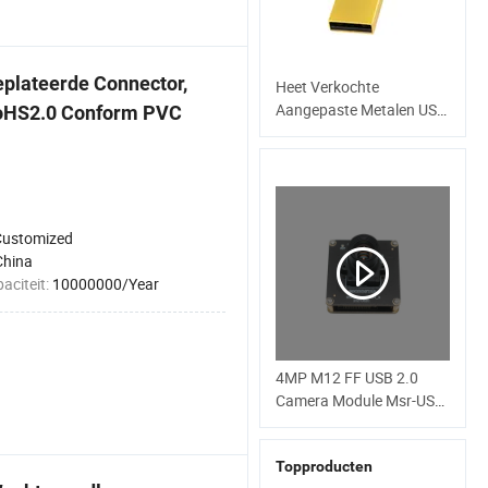
plateerde Connector,
Heet Verkochte
Aangepaste Metalen USB
RoHS2.0 Conform PVC
Flash Drive 2.0/3.0 Pen
Drive 1GB voor 512GB
Groothandel USB Stick
Customized
China
aciteit:
10000000/Year
4MP M12 FF USB 2.0
Camera Module Msr-USB-
Sm2-04100-F42
Topproducten