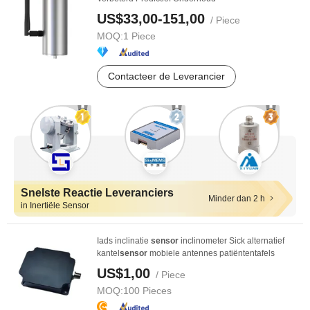
US$33,00-151,00
/ Piece
MOQ:
1 Piece
Contacteer de Leverancier
Snelste Reactie Leveranciers
Minder dan 2 h
in Inertiële Sensor
Iads inclinatie
sensor
inclinometer Sick alternatief
kantel
sensor
mobiele antennes patiëntentafels
US$1,00
/ Piece
MOQ:
100 Pieces