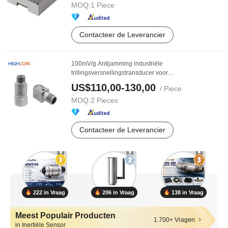
MOQ:
1 Piece
Contacteer de Leverancier
100mV/g Antijamming industriële
trillingsversnellingstransducer voor
compressortrillings
sensor
...
US$110,00-130,00
/ Piece
MOQ:
2 Pieces
Contacteer de Leverancier
222 in Vraag
206 in Vraag
138 in Vraag
Meest Populair Producten
1.700+ Vragen
in Inertiële Sensor