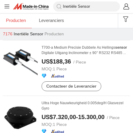
Producten
Leveranciers
7176
Inertiële Sensor
Producten
T700-a Medium Precisie Dubbele As Hellings
sensor
Digitale Uitgang Inclinometer ± 90° RS232 RS485 ...
US$188,36
/ Piece
MOQ:
1 Piece
Contacteer de Leverancier
Ultra Hoge Nauwkeurigheid 0.005deg/H Glasvezel
Gyro
US$7.320,00-15.300,00
/ Piece
MOQ:
1 Piece