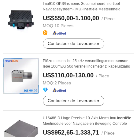
Imu910 GPS/Insmems Gecombineerd Inertieel
Navigatiesysteem (IMU)
Inertiële
Meeteenheid
US$550,00-1.100,00
/ Piece
MOQ:
10 Pieces
Contacteer de Leverancier
Piëzo-elektrische 25 kHz versnellingsmeter
sensor
Iepe 100mv/G 50g versnellingsmeter zijkabeluitgang
US$110,00-130,00
/ Piece
MOQ:
2 Pieces
Contacteer de Leverancier
U16488-D Hoge Precisie 10-Axis Mems Imu
Inertiële
Meetmodule voor Navigatie en Beweging Controle
US$952,65-1.333,71
/ Piece