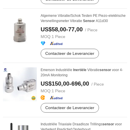
Algemene Vibratie/Schok Testen PE Piezo-elektrische
Versnellingsmeter Vibratie
Sensor
A11d30
US$58,00-77,00
/ Piece
MOQ:
1 Piece
Contacteer de Leverancier
Emerson Industriële
Inertiële
Vibratie
sensor
voor 4-
20mA Monitoring
US$150,00-696,00
/ Piece
MOQ:
1 Piece
Contacteer de Leverancier
Industriële Triaxiale Draadloze Trillings
sensor
voor
Verbeterd Predictief Onderhoud