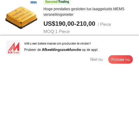
Hoge prestaties gesloten lus laaggeluids MEMS
versnellingsmeter
US$190,00-210,00
/ Piece
MOQ:
1 Piece
Wilt u een betere manier om producten te vinden?
Contacteer de Leverancier
Probeer de
op de app!
Afbeeldingszoekfunctie
Niet nu
Probeer nu
Breed scala fabriek roestvrijstalen enkel-as laad piezo-
elektrische ...
US$90,00-119,00
/ Piece
MOQ:
1 Piece
Contacteer de Leverancier
Zij-ingang piezo-elektrische versnellingsmeter
versnelling trillingen ...