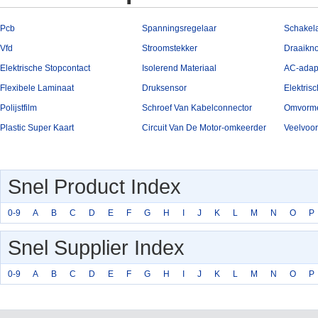
Pcb
Spanningsregelaar
Schakel
Vfd
Stroomstekker
Draaikn
Elektrische Stopcontact
Isolerend Materiaal
AC-adap
Flexibele Laminaat
Druksensor
Elektris
Polijstfilm
Schroef Van Kabelconnector
Omvorme
Plastic Super Kaart
Circuit Van De Motor-omkeerder
Snel Product Index
0-9
A
B
C
D
E
F
G
H
I
J
K
L
M
N
O
P
Snel Supplier Index
0-9
A
B
C
D
E
F
G
H
I
J
K
L
M
N
O
P